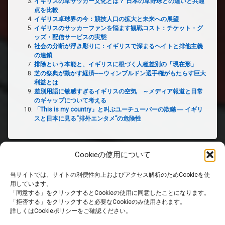
イギリスの草サッカー文化とは？ 日本の草野球との違いと共通
点を比較
イギリス卓球界の今：競技人口の拡大と未来への展望
イギリスのサッカーファンを悩ます観戦コスト：チケット・グ
ッズ・配信サービスの実態
社会の分断が浮き彫りに：イギリスで深まるヘイトと排他主義
の連鎖
排除という本能と、イギリスに根づく人種差別の「現在形」
芝の祭典が動かす経済──ウィンブルドン選手権がもたらす巨大
利益とは
差別用語に敏感すぎるイギリスの空気 ～メディア報道と日常
のギャップについて考える
「This is my country」と叫ぶユーチューバーの欺瞞 ― イギリ
スと日本に見る“排外エンタメ”の危険性
Cookieの使用について
当サイトでは、サイトの利便性向上およびアクセス解析のためCookieを使
ホーム
用しています。
「同意する」をクリックするとCookieの使用に同意したことになります。
「拒否する」をクリックすると必要なCookieのみ使用されます。
PRIVACY POLICY
詳しくはCookieポリシーをご確認ください。