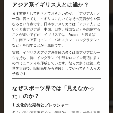
アジア系イギリス人とは誰か？
まず前提として押さえておきたいのが、「アジア人」と
一口に言っても、イギリスにおいてはその定義がやや異
なるという点です。日本やアメリカでは「アジア人」と
いうと東アジア系（中国、日本、韓国など）を想像する
ことが多いですが、イギリスでは「Asian」と言えば、
主に南アジア系（インド、パキスタン、バングラデシュ
など）を指すことが一般的です。
実際、イギリスのアジア系住民の多くは南アジアにルー
ツを持ち、特にイングランド中部やロンドン周辺に多く
のコミュニティを形成しています。彼らの多くは第二次
世界大戦後、旧植民地から移民としてやってきた人々の
子孫です。
なぜスポーツ界では「見えなかっ
た」のか？
1. 文化的な期待とプレッシャー
多くのアジア系家庭では、伝統的に「教育」が最も重視