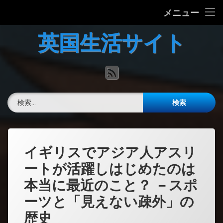
ホーム
メニュー
コ
英国の文化について
英国生活サイト
ン
テ
英国最新ニュース
ン
RSS
ツ
へ
英語力チェック
ス
検索:
キ
掲示板
ッ
プ
イギリスでアジア人アスリ
ートが活躍しはじめたのは
本当に最近のこと？ －スポ
ーツと「見えない疎外」の
歴史