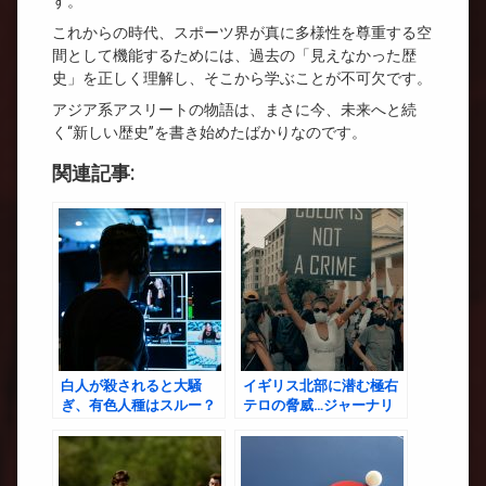
す。
これからの時代、スポーツ界が真に多様性を尊重する空
間として機能するためには、過去の「見えなかった歴
史」を正しく理解し、そこから学ぶことが不可欠です。
アジア系アスリートの物語は、まさに今、未来へと続
く“新しい歴史”を書き始めたばかりなのです。
関連記事:
白人が殺されると大騒
イギリス北部に潜む極右
ぎ、有色人種はスルー？
テロの脅威…ジャーナリ
イギリスのメディアの選
ストが暴いた驚愕の真実
択的正義
とは？