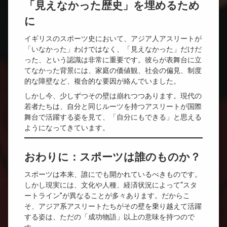
「見えなかった歴史」を埋めるため
に
イギリスのスポーツ史において、アジア人アスリートが
「いなかった」わけではなく、「見えなかった」だけだ
った、という認識は非常に重要です。彼らが表舞台に立
てなかった背景には、家庭の価値観、社会の偏見、制度
的な障壁など、複合的な要因が絡んでいました。
しかし今、少しずつその壁は崩れつつあります。現代の
若者たちは、自分と同じルーツを持つアスリートが国際
舞台で活躍する姿を見て、「自分にもできる」と思える
ようになってきています。
おわりに：スポーツは誰のものか？
スポーツは本来、誰にでも開かれているべきものです。
しかし現実には、文化や人種、経済状況によって“スタ
ートライン”が異なることが多々あります。だからこ
そ、アジア系アスリートたちがその壁を乗り越えて活躍
する姿は、ただの「成功物語」以上の意味を持つので