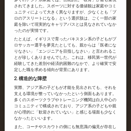
されてきました。スポーツに対する価値観は家庭やコミ
ュニティによって大きく異なりますが、少なくとも「プ
ロのアスリートになる」という選択肢は、ごく一部の家
庭を除いて現実的なキャリアパスとは見なされていなか
ったのが実情です。
たとえば、イギリスで育ったパキスタン系の子どもがプ
ロサッカー選手を夢見たとしても、親からは「医者にな
りなさい」「エンジニアを目指しなさい」と言われるこ
とが珍しくありませんでした。これは、移民第一世代が
経験してきた差別や経済的困難のなかで、より確実で安
定した職を求める傾向が背景にあります。
2. 構造的な障壁
実際、アジア系の子どもが才能を見出されても、それを
支える環境が整っていなかったという側面もあります。
多くのスポーツクラブやトレーニング機関は白人中心の
コミュニティで構成されており、アジア系の子どもや親
が心理的に「歓迎されていない」と感じる場面も少なく
なかったといいます。
また、コーチやスカウトの側にも無意識の偏見が存在し