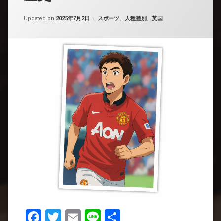
カテゴリー:
Updated on
2025年7月2日
スポーツ
、
人種差別
、
英国
Facebook
Twitter
Email
Line
共