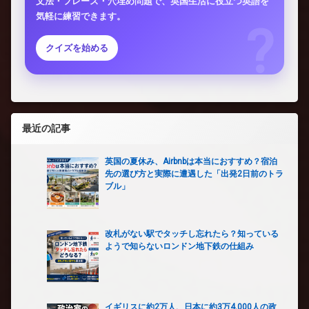
文法・フレーズ・穴埋め問題で、英国生活に役立つ英語を
気軽に練習できます。
クイズを始める
最近の記事
英国の夏休み、Airbnbは本当におすすめ？宿泊
先の選び方と実際に遭遇した「出発2日前のトラ
ブル」
改札がない駅でタッチし忘れたら？知っている
ようで知らないロンドン地下鉄の仕組み
イギリスに約2万人、日本に約3万4,000人の政