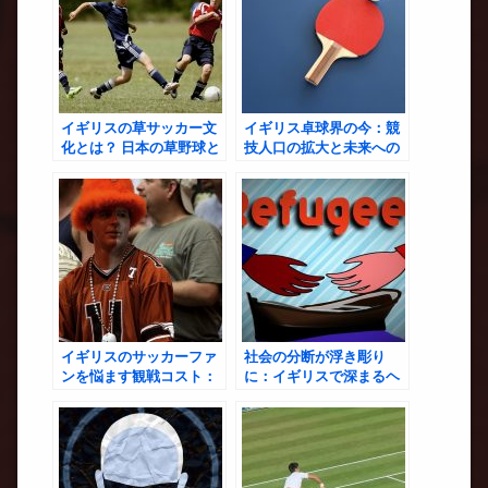
イギリスの草サッカー文
イギリス卓球界の今：競
化とは？ 日本の草野球と
技人口の拡大と未来への
の違いと共通点を比較
展望
イギリスのサッカーファ
社会の分断が浮き彫り
ンを悩ます観戦コスト：
に：イギリスで深まるヘ
チケット・グッズ・配信
イトと排他主義の連鎖
サービスの実態