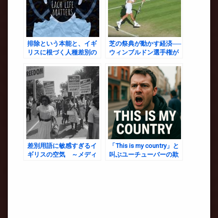
排除という本能と、イギ
芝の祭典が動かす経済──
リスに根づく人種差別の
ウィンブルドン選手権が
「現在形」
もたらす巨大利益とは
差別用語に敏感すぎるイ
「This is my country」と
ギリスの空気 ～メディ
叫ぶユーチューバーの欺
ア報道と日常のギャップ
瞞 ― イギリスと日本に見
について考える
る“排外エンタメ”の危険
性