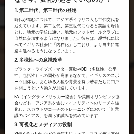
1. 第二世代、第三世代の登場
時代が進むにつれて、アジア系イギリス人も世代交代を
迎えています。第二世代、第三世代になると英語を母語
とし、地元の学校に通い、地元のフットボールクラブに
自然に参加するようになりました。彼らは、親世代に比
べてイギリス社会に「内在化」しており、より自由に進
路を選べるようになっています。
2. 多様性への意識改革
ブラック・ライブズ・マター運動やDEI（多様性、公平
性、包括性）への関心が高まるなかで、イギリスのスポ
ーツ団体も、あらゆる人種や背景を持つ若者たちに門戸
を開こうという動きが加速しています。
FA（イングランドサッカー協会）や英国オリンピック協
会なども、アジア系を含むマイノリティへのリーチを強
化し、スカウトやコーチのトレーニングにおいて「無意
識のバイアス」を減らす試みを始めています。
3. 可視化とメディアの役割
SNSやYouTubeなどの発信力によって、マスメディアが