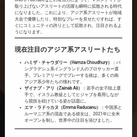
取り上げないアスリートの活躍も瞬時に拡散される時代
になりました。これにより、アジア系アスリートが地域
大会で優勝したり、特別なプレーを見せたりすれば、す
ぐにコミュニティの誇りとして拡散され、注目されるよ
うになります。
現在注目のアジア系アスリートたち
ハミザ・チャウダリー（Hamza Choudhury）
：バ
ングラデシュ系イングランド人のプロサッカー選
手。プレミアリーグでプレーする彼は、多くの南
アジア系少年たちの憧れです。
ザイナブ・アリ（Zainab Ali）
：若手の女子陸上選
手で、イスラム教徒としてヒジャブを着用しなが
ら競技を続けている姿が話題に。
エマ・ラドゥカヌ（Emma Raducanu）
：中国系と
ルーマニア系の混血である彼女は、2021年に全米
オープンを制し、世界中の注目を浴びました。