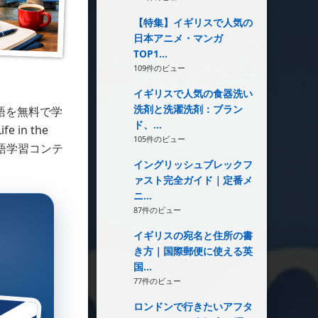
【特集】イギリスで人気の
日本アニメ・マンガ
TOP1...
109件のビュー
イギリスで人気の食器洗い
洗剤と洗濯洗剤：ブラン
語を無料で学
ド、...
in the
105件のビュー
英語学習コンテ
イングリッシュブレックフ
ァスト完全ガイド｜定番メ
ニ...
87件のビュー
イギリスの宛名と住所の書
き方｜国際郵便に使える英
国...
77件のビュー
ロンドンで行きたいアフタ