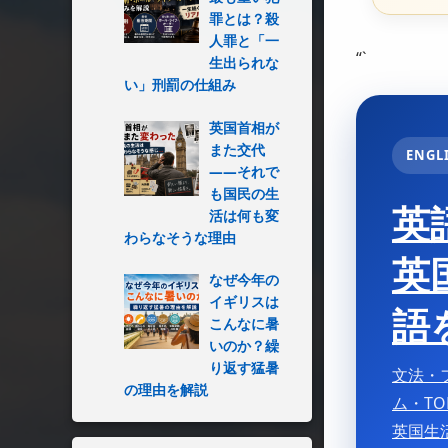
罪とは？殺
人罪と「一
“`
生出られな
い」刑罰の仕組み
英国首相が
また交代
ENGL
――それで
も国民の生
英
活は何も変
わらなそうな理由
英
なぜ今年の
イギリスは
語
こんなに暑
いのか？繰
り返す猛暑
文法・
の理由を解説
ム・TOEI
英国生