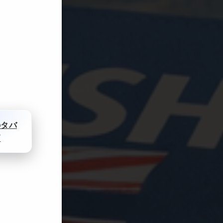
のタバ
柄