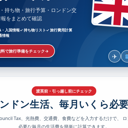
TA・持ち物・旅行予算・ロンドン交
情報をまとめて確認
TA・入国情報
✓ 持ち物リスト
✓ 旅行費用計算
通情報
無料で旅行準備をチェック
→
✈
渡英前・引っ越し前にチェック
ンドン生活、毎月いくら必
ouncil Tax、光熱費、交通費、食費などを入力するだけで、 
必要な毎月の生活費を簡単に計算できます。