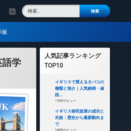
検索:
RSS
示板
人気記事ランキング
英語学
TOP10
イギリスで買えるタバコの
種類と強さ｜人気銘柄・値
段...
176件のビュー
イギリス移民政策の成功と
失敗：歴史から最新動向ま
で
148件のビュー