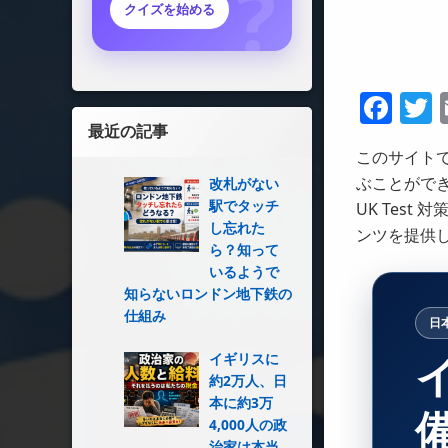
クイズを始める
Fac
T
最近の記事
このサイト
ぶことができま
改札がない
駅でタッチ
UK Tes
し忘れた
ンツを提供
ら？知って
いるようで
知らないロンドン地下鉄の
仕組み
日
イギリスに
約2万人、日
本に約3万
4,000人の政
治家は本当