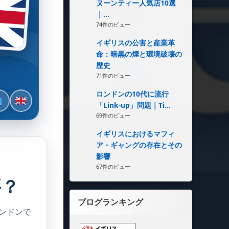
ヌーンティー人気店10選
｜...
74件のビュー
イギリスの公害と産業革
命：暗黒の煙と環境破壊の
歴史
71件のビュー
ロンドンの10代に流行
「Link-up」問題｜Ti...
69件のビュー
イギリスにおけるマフィ
ア・ギャングの存在とその
影響
67件のビュー
要？
ブログランキング
ロンドンで