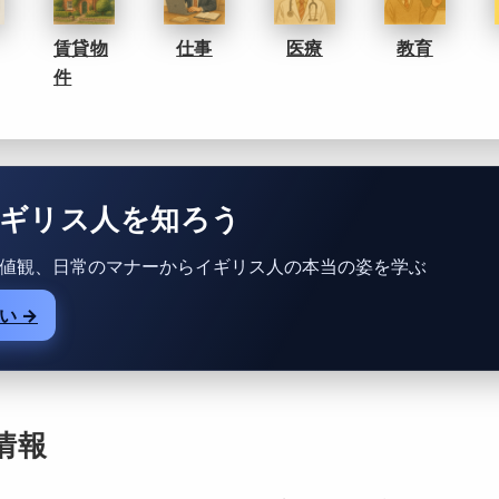
賃貸物
仕事
医療
教育
件
ギリス人を知ろう
値観、日常のマナーからイギリス人の本当の姿を学ぶ
い →
情報