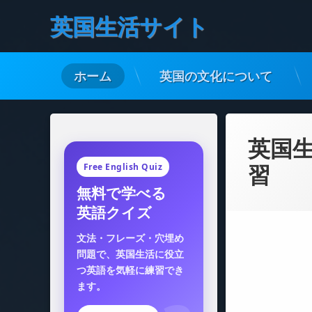
英国生活サイト
ホーム
英国の文化について
コ
ン
テ
英国
ン
Free English Quiz
習
ツ
無料で学べる
へ
英語クイズ
ス
キ
文法・フレーズ・穴埋め
ッ
問題で、英国生活に役立
プ
つ英語を気軽に練習でき
ます。