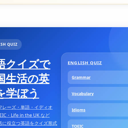
ISH QUIZ
語クイズで
ENGLISH QUIZ
国生活の英
Grammar
を学ぼう
Vocabulary
フレーズ・単語・イディオ
Idioms
C・Life in the UK など
活に役立つ英語をクイズ形式
TOEIC