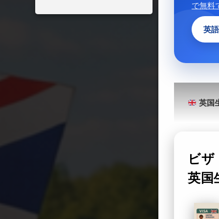
で無料
英語
英国
ビザ
英国