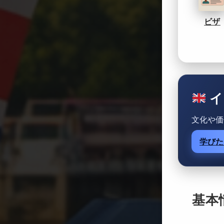
ビザ
イ
文化や価
学びた
基本