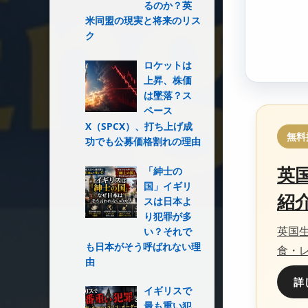
るのか？英
米同盟の現実と将来のリス
ク
ロケットは
上昇、株価
は墜落？ス
ペース
X（SPCX）、打ち上げ成
無料
功でも公募価格割れの理由
「紳士の
英
国」イギリ
紹
スは日本よ
り犯罪が多
英国
い？それで
も日本がそう呼ばれない理
食・
由
詳
イギリスで
最も重い犯