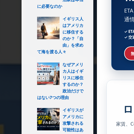
に必要なのか
E
通
イギリス人
はアメリカ
✓ E
に移住する
✓ 交
のか？「自
由」を求め
て海を渡る人々
なぜアメリ
カ人はイギ
リスに移住
するのか？
政治だけで
はない7つの理由
ロ
イギリスが
アメリカに
攻撃される
家賃、C
可能性はあ