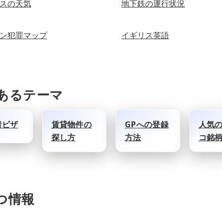
スの天気
地下鉄の運行状況
ン犯罪マップ
イギリス英語
あるテーマ
者ビザ
賃貸物件の
GPへの登録
人気
探し方
方法
コ銘
つ情報