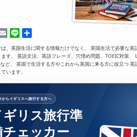
ebook
witter
Email
Line
共
有
では、英国生活に関する情報だけでなく、 英国生活で必要な英
す。 英語文法、英語フレーズ、穴埋め問題、TOEIC対策、 Life 
t 対策など、 英国で生活する方やこれから英国に来る方に役立つ 
しています。
本からイギリスへ旅行する方へ
イギリス旅行準
備チェッカー