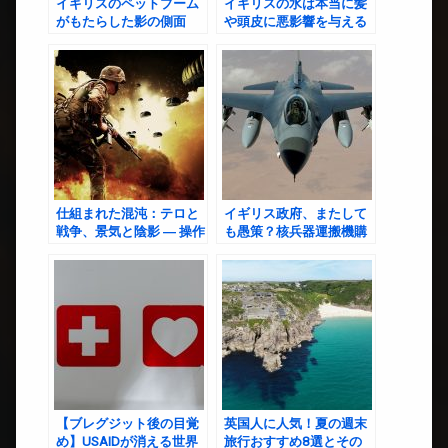
イギリスのペットブーム
イギリスの水は本当に髪
がもたらした影の側面
や頭皮に悪影響を与える
のか？
仕組まれた混沌：テロと
イギリス政府、またして
戦争、景気と陰影 ― 操作
も愚策？核兵器運搬機購
される21世紀世界の構造
入の裏に潜む「税金の無
駄遣い」
【ブレグジット後の目覚
英国人に人気！夏の週末
め】USAIDが消える世界
旅行おすすめ8選とその