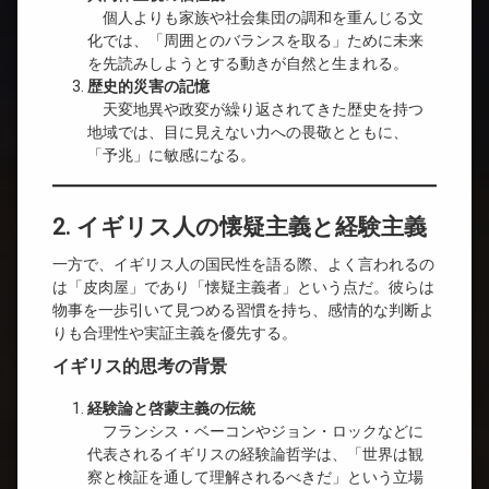
個人よりも家族や社会集団の調和を重んじる文
化では、「周囲とのバランスを取る」ために未来
を先読みしようとする動きが自然と生まれる。
歴史的災害の記憶
天変地異や政変が繰り返されてきた歴史を持つ
地域では、目に見えない力への畏敬とともに、
「予兆」に敏感になる。
2. イギリス人の懐疑主義と経験主義
一方で、イギリス人の国民性を語る際、よく言われるの
は「皮肉屋」であり「懐疑主義者」という点だ。彼らは
物事を一歩引いて見つめる習慣を持ち、感情的な判断よ
りも合理性や実証主義を優先する。
イギリス的思考の背景
経験論と啓蒙主義の伝統
フランシス・ベーコンやジョン・ロックなどに
代表されるイギリスの経験論哲学は、「世界は観
察と検証を通して理解されるべきだ」という立場