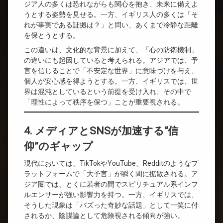
ジア人の多くは恐れながらも関心を抱き、未来に備えよ
うとする姿勢を見せる。一方、イギリス人の多くは「そ
れが事実である証拠は？」と問い、あくまで冷静な距離
を保とうとする。
この違いは、文化的な背景に加えて、「心の防衛機制」
の違いにも起因していると考えられる。アジアでは、予
言を信じることで「不安定な世界」に意味づけを与え、
個人が安心感を得ようとする。一方、イギリスでは、世
界は混沌としているという前提を受け入れ、その中で
「理性によって秩序を保つ」ことが重要視される。
4. メディアとSNSが加速する“信
仰”のギャップ
現代においては、TikTokやYouTube、Redditのようなプ
ラットフォームで「大予言」が瞬く間に拡散される。ア
ジア圏では、とくに若者の間でスピリチュアル系インフ
ルエンサーが強い影響力を持つ。一方、イギリスでは、
そうした現象は「バズった奇妙な話題」として一笑に付
されるか、陰謀論として危険視される傾向が強い。