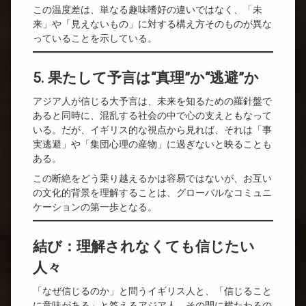
この温度差は、単なる趣味嗜好の違いではなく、「未
来」や「見えないもの」に対する構え方そのものが異な
っていることを示している。
5. 果たして予言は“真理”か“逃避”か
アジア人が信じる大予言は、未来を知るための羅針盤で
あると同時に、混乱する社会の中で心の支えともなって
いる。だが、イギリス的な視点から見れば、それは「事
実逃避」や「集団心理の産物」に過ぎないと映ることも
ある。
この断絶をどう乗り越えるかは容易ではないが、お互い
の文化的背景を理解することは、グローバルなコミュニ
ケーションの第一歩となる。
結び：理解されなくても信じたい
人々
「なぜ信じるのか」と問うイギリス人と、「信じること
に意味がある」と答えるアジア人。その間に横たわるの