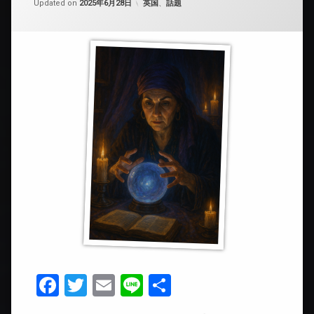
カテゴリー:
Updated on
2025年6月28日
英国
、
話題
Facebook
Twitter
Email
Line
共
有