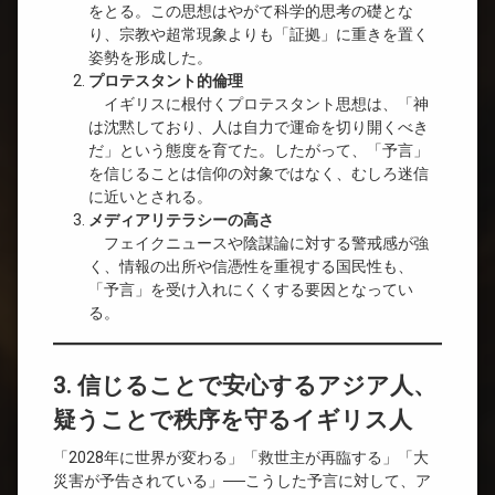
をとる。この思想はやがて科学的思考の礎とな
り、宗教や超常現象よりも「証拠」に重きを置く
姿勢を形成した。
プロテスタント的倫理
イギリスに根付くプロテスタント思想は、「神
は沈黙しており、人は自力で運命を切り開くべき
だ」という態度を育てた。したがって、「予言」
を信じることは信仰の対象ではなく、むしろ迷信
に近いとされる。
メディアリテラシーの高さ
フェイクニュースや陰謀論に対する警戒感が強
く、情報の出所や信憑性を重視する国民性も、
「予言」を受け入れにくくする要因となってい
る。
3. 信じることで安心するアジア人、
疑うことで秩序を守るイギリス人
「2028年に世界が変わる」「救世主が再臨する」「大
災害が予告されている」──こうした予言に対して、ア