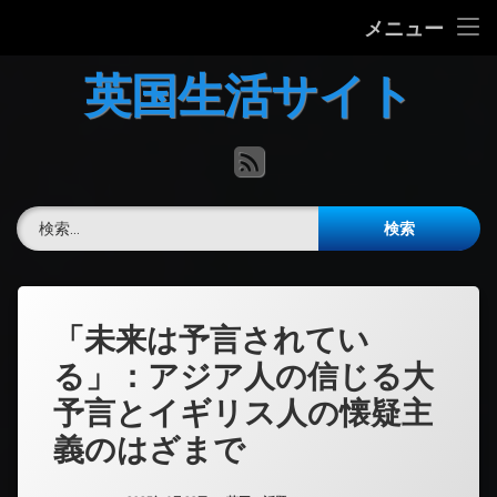
ホーム
メニュー
コ
英国の文化について
英国生活サイト
ン
テ
英国最新ニュース
ン
RSS
ツ
へ
英語力チェック
ス
検索:
キ
掲示板
ッ
プ
「未来は予言されてい
る」：アジア人の信じる大
予言とイギリス人の懐疑主
義のはざまで