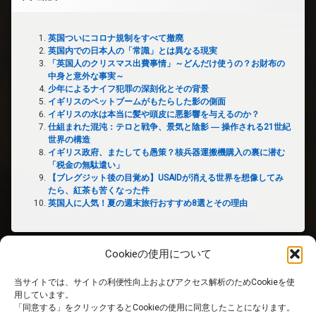
英国ついにコロナ規制をすべて撤廃
英国内での日本人の「常識」とは異なる現実
「英国人のクリスマス出費事情」～どんだけ使うの？お財布の
中身と意外な事実～
少年によるナイフ犯罪の深刻化とその背景
イギリスのペットブームがもたらした影の側面
イギリスの水は本当に髪や頭皮に悪影響を与えるのか？
仕組まれた混沌：テロと戦争、景気と陰影 ― 操作される21世紀
世界の構造
イギリス政府、またしても愚策？核兵器運搬機購入の裏に潜む
「税金の無駄遣い」
【ブレグジット後の目覚め】USAIDが消える世界を想像してみ
たら、紅茶も苦くなった件
英国人に人気！夏の週末旅行おすすめ8選とその理由
Cookieの使用について
当サイトでは、サイトの利便性向上およびアクセス解析のためCookieを使
ホーム
用しています。
「同意する」をクリックするとCookieの使用に同意したことになります。