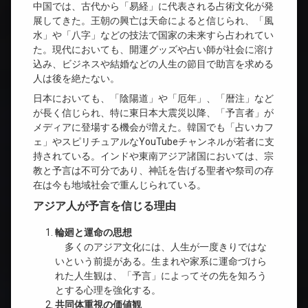
中国では、古代から「易経」に代表される占術文化が発
展してきた。王朝の興亡は天命によると信じられ、「風
水」や「八字」などの技法で国家の未来すら占われてい
た。現代においても、開運グッズや占い師が社会に溶け
込み、ビジネスや結婚などの人生の節目で助言を求める
人は後を絶たない。
日本においても、「陰陽道」や「厄年」、「暦注」など
が長く信じられ、特に東日本大震災以降、「予言者」が
メディアに登場する機会が増えた。韓国でも「占いカフ
ェ」やスピリチュアルなYouTubeチャンネルが若者に支
持されている。インドや東南アジア諸国においては、宗
教と予言は不可分であり、神託を告げる聖者や祭司の存
在は今も地域社会で重んじられている。
アジア人が予言を信じる理由
輪廻と運命の思想
多くのアジア文化には、人生が一度きりではな
いという前提がある。生まれや家系に運命づけら
れた人生観は、「予言」によってその先を知ろう
とする心理を強化する。
共同体重視の価値観