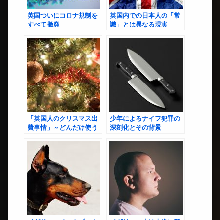
英国ついにコロナ規制を
英国内での日本人の「常
すべて撤廃
識」とは異なる現実
「英国人のクリスマス出
少年によるナイフ犯罪の
費事情」～どんだけ使う
深刻化とその背景
の？お財布の中身と意外
な事実～