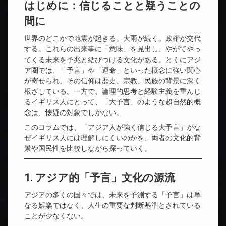
はじめに：信じることと疑うことの
間に
世界のどこかで地震が起きる。大雨が続く。政権が交代
する。これらの出来事に「意味」を見出し、やがてやっ
てくる未来を予兆と結びつける文化がある。とくにアジ
ア圏では、「予言」や「運命」といった概念に強い関心
が寄せられ、その信仰は歴史、宗教、民族の背景に深く
根ざしている。一方で、論理的思考と経験主義を重んじ
るイギリス人にとって、「大予言」のような超自然的概
念は、懐疑の対象でしかない。
このコラムでは、「アジア人が強く信じる大予言」がな
ぜイギリス人には理解しにくいのかを、両者の文化的背
景や国民性を比較しながら探っていく。
1. アジア的「予言」文化の源流
アジアの多くの国々では、未来を予測する「予言」は単
なる娯楽ではなく、人生の重要な判断基準とされている
ことが少なくない。