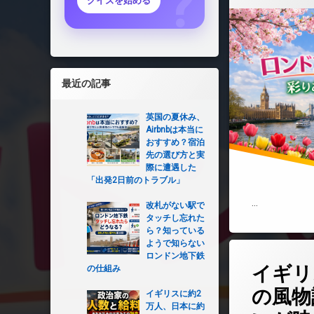
クイズを始める
最近の記事
英国の夏休み、
Airbnbは本当に
おすすめ？宿泊
先の選び方と実
際に遭遇した
「出発2日前のトラブル」
…
改札がない駅で
タッチし忘れた
ら？知っている
ようで知らない
コメントを
ロンドン地下鉄
イギリ
の仕組み
の風物
イギリスに約2
万人、日本に約