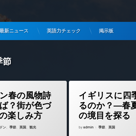
最新ニュース
英語力チェック
掲示板
季節
(ロンドン春の風物詩といえば？街が色づく季節の楽しみ方)
(イギリス
どうぞ
コメントをどうぞ
ン春の風物詩
イギリスに四
ば？街が色づ
るのか？―春
の楽しみ方
の境目を探る
6年2月18日
Updated on
2025年8月28日
ゴリー:
カテゴリー:
ドン
、
季節
、
英国
、
観光
by
admin
季節
、
英国