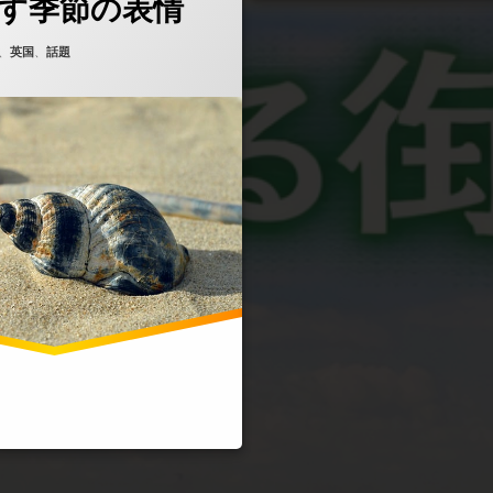
す季節の表情
5年8月4日
ゴリー:
、
英国
、
話題