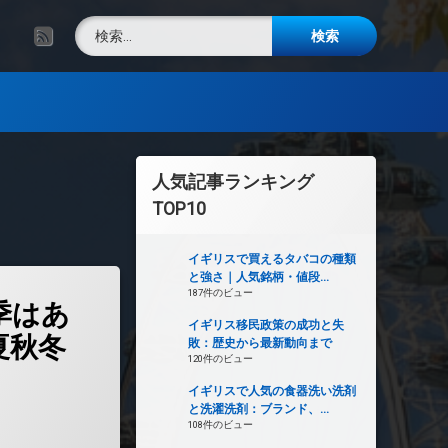
検索:
RSS
人気記事ランキング
TOP10
イギリスで買えるタバコの種類
と強さ｜人気銘柄・値段...
に四季はあるのか？―春夏秋冬の境目を探る)
187件のビュー
季はあ
イギリス移民政策の成功と失
夏秋冬
敗：歴史から最新動向まで
120件のビュー
イギリスで人気の食器洗い洗剤
と洗濯洗剤：ブランド、...
108件のビュー