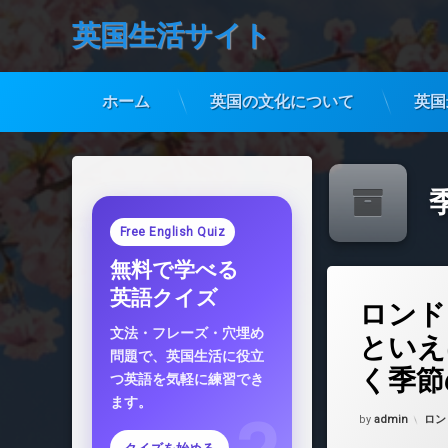
英国生活サイト
ホーム
英国の文化について
英国
コ
ン
テ
ン
ツ
Free English Quiz
へ
無料で学べる
ス
キ
コメントを
英語クイズ
ロンド
ッ
プ
文法・フレーズ・穴埋め
といえ
問題で、英国生活に役立
く季節
つ英語を気軽に練習でき
ます。
Updated on
202
カテ
by
admin
ロン