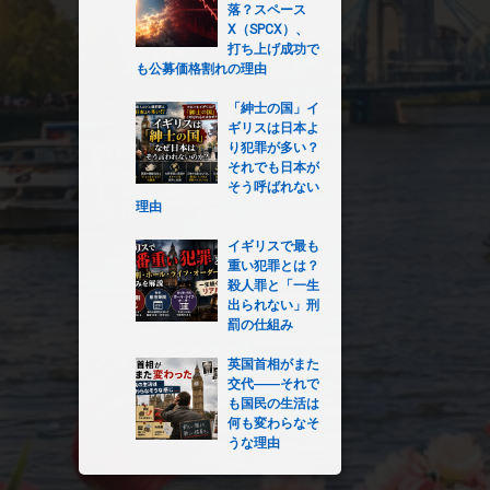
落？スペース
X（SPCX）、
打ち上げ成功で
も公募価格割れの理由
「紳士の国」イ
ギリスは日本よ
り犯罪が多い？
それでも日本が
そう呼ばれない
理由
イギリスで最も
重い犯罪とは？
殺人罪と「一生
出られない」刑
罰の仕組み
英国首相がまた
交代――それで
も国民の生活は
何も変わらなそ
うな理由