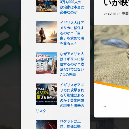
いが映
3万4,000人の
政治家は本当に
Updated on
202
必要なのか
カテ
by
admin
季節
イギリス人はア
メリカに移住す
るのか？「自
由」を求めて海
を渡る人々
なぜアメリカ人
はイギリスに移
住するのか？政
治だけではない
7つの理由
イギリスがアメ
リカに攻撃され
る可能性はある
のか？英米同盟
…
の現実と将来の
リスク
ロケットは上
昇、株価は墜