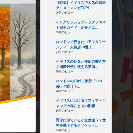
【特集】イギリスで人気の日本
アニメ・マンガTOP1...
99件のビュー
イングリッシュブレックファス
ト完全ガイド｜定番メニ...
89件のビュー
ロンドンで行きたいアフタヌー
ンティー人気店10選｜...
72件のビュー
イギリスの宛名と住所の書き方
｜国際郵便に使える英国...
70件のビュー
ロンドンの10代に流行「Link-
up」問題｜Ti...
70件のビュー
イギリスにおけるマフィア・ギ
ャングの存在とその影響
68件のビュー
野球に似ているが全然違う？世
界を魅了するクリケット...
64件のビュー