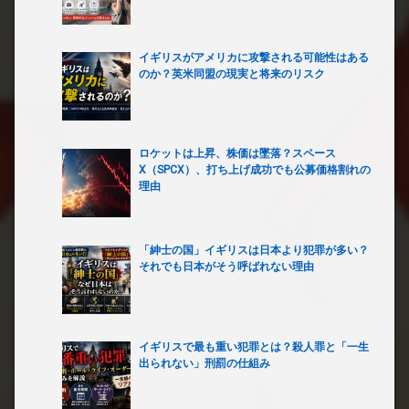
イギリスがアメリカに攻撃される可能性はある
のか？英米同盟の現実と将来のリスク
ロケットは上昇、株価は墜落？スペース
X（SPCX）、打ち上げ成功でも公募価格割れの
理由
「紳士の国」イギリスは日本より犯罪が多い？
それでも日本がそう呼ばれない理由
イギリスで最も重い犯罪とは？殺人罪と「一生
出られない」刑罰の仕組み