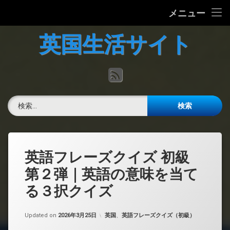
ホーム
メニュー
コ
英国の文化について
英国生活サイト
ン
テ
英国最新ニュース
ン
RSS
ツ
へ
英語力チェック
ス
検索:
キ
掲示板
ッ
プ
英語フレーズクイズ 初級
第２弾｜英語の意味を当て
る３択クイズ
カテゴリー:
Updated on
2026年3月25日
英国
、
英語フレーズクイズ（初級）