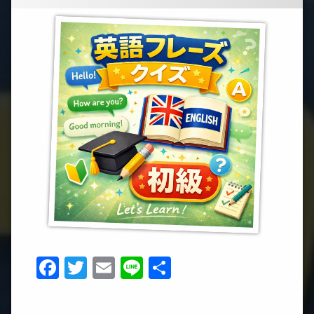
Facebook
Twitter
Email
Line
共
有