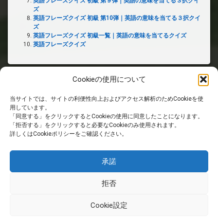
英語フレーズクイズ 初級 第９弾｜英語の意味を当てる３択クイ
ズ
英語フレーズクイズ 初級 第10弾｜英語の意味を当てる３択クイ
ズ
英語フレーズクイズ 初級一覧｜英語の意味を当てるクイズ
英語フレーズクイズ
Cookieの使用について
当サイトでは、サイトの利便性向上およびアクセス解析のためCookieを使
ホーム
用しています。
「同意する」をクリックするとCookieの使用に同意したことになります。
「拒否する」をクリックすると必要なCookieのみ使用されます。
PRIVACY POLICY
詳しくはCookieポリシーをご確認ください。
免責事項
承諾
拒否
RSS
Cookie設定
© 英国生活サイト. All rights reserved.