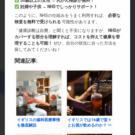
50
歳以上の女性 →
乳がん検診が無料！
妊婦や子供 → NHS
でしっかりサポート！
このように、NHSの仕組みをうまく利用すれば、
必要な
検査を無料で受けられる
可能性があります。
「健康診断は自費」と聞くと不安になりますが、
NHS
が
カバーする部分を理解すれば、コストを抑えて健康を管
理することも可能！
ぜひ、自分の状況に合った方法を
探してみてくださいね！
関連記事:
イギリスの歯科医療事情
イギリスでは16歳で堂々
を徹底解説
とお酒が飲めるのか？ 〜
アルコール文化と若年層