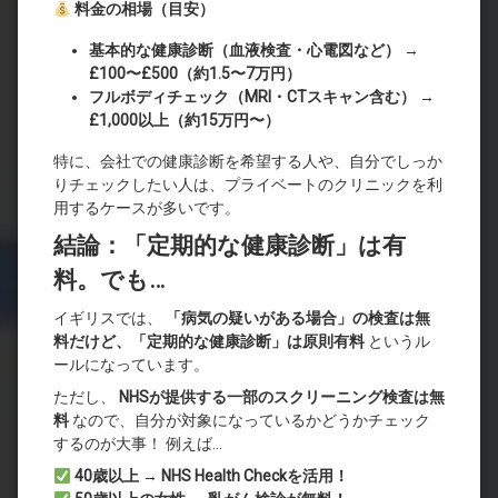
料金の相場（目安）
基本的な健康診断（血液検査・心電図など）
→
£100
〜£500
（約1.5
〜7
万円）
フルボディチェック（MRI
・CT
スキャン含む）
→
£1,000
以上（約15
万円〜）
特に、会社での健康診断を希望する人や、自分でしっか
りチェックしたい人は、プライベートのクリニックを利
用するケースが多いです。
結論：「定期的な健康診断」は有
料。でも…
イギリスでは、
「病気の疑いがある場合」の検査は無
料だけど、「定期的な健康診断」は原則有料
というル
ールになっています。
ただし、
NHS
が提供する一部のスクリーニング検査は無
料
なので、自分が対象になっているかどうかチェック
するのが大事！ 例えば…
40
歳以上 → NHS Health Check
を活用！