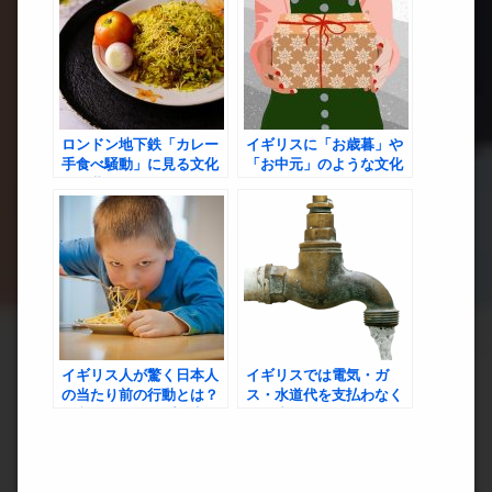
ロンドン地下鉄「カレー
イギリスに「お歳暮」や
手食べ騒動」に見る文化
「お中元」のような文化
と公共マナー：何が問題
はあるのか？
だったのか？
イギリス人が驚く日本人
イギリスでは電気・ガ
の当たり前の行動とは？
ス・水道代を支払わなく
～文化のギャップが生む
ても止められないのか？
誤解と発見～