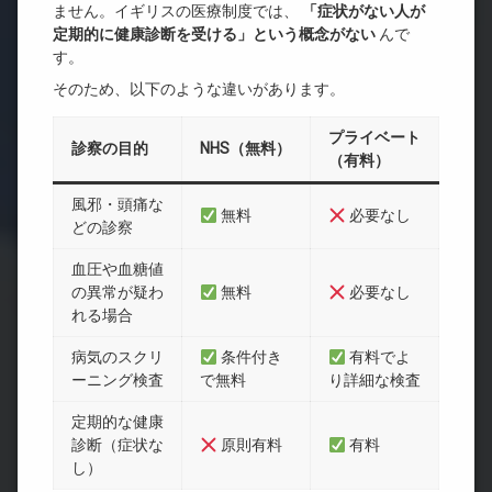
ません。イギリスの医療制度では、
「症状がない人が
定期的に健康診断を受ける」という概念がない
んで
す。
そのため、以下のような違いがあります。
プライベート
診察の目的
NHS
（無料）
（有料）
風邪・頭痛な
無料
必要なし
どの診察
血圧や血糖値
の異常が疑わ
無料
必要なし
れる場合
病気のスクリ
条件付き
有料でよ
ーニング検査
で無料
り詳細な検査
定期的な健康
診断（症状な
原則有料
有料
し）