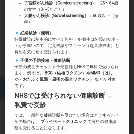
子宮頸がん検診（Cervical screening
）
：25〜64歳
の女性（3〜5年ごと）
大腸がん検診（Bowel screening
）
：60歳以上（毎
年）
妊婦検診（無料）
妊婦健診は基本的にすべて無料！ 妊娠中はNHSのサポー
トが手厚いので、定期検診やスキャン（超音波検査）も
費用を気にせず受けられます。
子供の予防接種・健康診断
子供の成長チェックや予防接種もNHSで無料で受けられ
ます。例えば、
BCG
（結核ワクチン）やMMR
（はし
か・おたふく風邪・風疹の混合ワクチン）
などが対象
です。
NHSでは受けられない健康診断 →
私費で受診
では、一般的な健康診断を受けたい場合はどうするか？
その場合は、
プライベートクリニック
で有料の健康診
断を受けることになります。