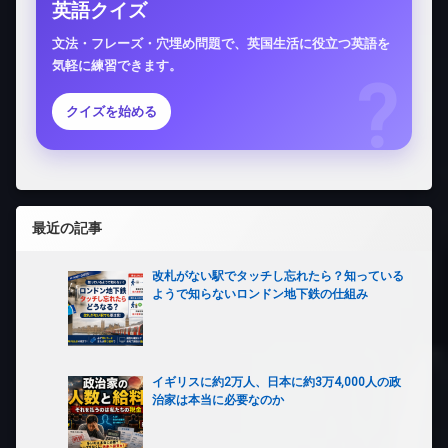
英語クイズ
文法・フレーズ・穴埋め問題で、英国生活に役立つ英語を
気軽に練習できます。
クイズを始める
最近の記事
改札がない駅でタッチし忘れたら？知っている
ようで知らないロンドン地下鉄の仕組み
イギリスに約2万人、日本に約3万4,000人の政
治家は本当に必要なのか