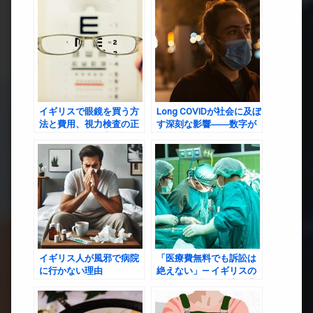
への影響〜
イギリスで眼鏡を買う方
Long COVIDが社会に及ぼ
法と費用、視力検査の正
す深刻な影響――数字が
確性について徹底解説！
語る「見えないパンデミ
ック」の現実
イギリス人が風邪で病院
「医療費無料でも訴訟は
に行かない理由
絶えない」— イギリスの
医療ミス訴訟の現実と背
景にある制度の歪み