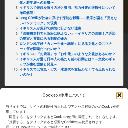
化と若年層への影響〜
イギリスで眼鏡を買う方法と費用、視力検査の正確性について
徹底解説！
Long COVIDが社会に及ぼす深刻な影響――数字が語る「見えな
いパンデミック」の現実
イギリス人が風邪で病院に行かない理由
「医療費無料でも訴訟は絶えない」— イギリスの医療ミス訴訟
の現実と背景にある制度の歪み
ロンドン地下鉄「カレー手食べ騒動」に見る文化と公共マナ
ー：何が問題だったのか？
イギリスに「お歳暮」や「お中元」のような文化はあるのか？
イギリス人が驚く日本人の当たり前の行動とは？～文化のギャ
ップが生む誤解と発見～
イギリスでは電気・ガス・水道代を支払わなくても止められな
いのか？
Cookieの使用について
当サイトでは、サイトの利便性向上およびアクセス解析のためCookieを使
ホーム
用しています。
「同意する」をクリックするとCookieの使用に同意したことになります。
「拒否する」をクリックすると必要なCookieのみ使用されます。
PRIVACY POLICY
詳しくはCookieポリシーをご確認ください。