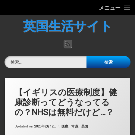
ホーム
メニュー
コ
英国の文化について
英国生活サイト
ン
テ
英国最新ニュース
ン
RSS
ツ
へ
英語力チェック
ス
検索:
キ
掲示板
ッ
プ
【イギリスの医療制度】健
康診断ってどうなってる
の？NHSは無料だけど…？
カテゴリー:
Updated on
2025年2月12日
医療
、
常識
、
英国