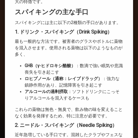
大の特徴です。
スパイキングの主な手口
スパイキングには主に以下の2種類の手口があります。
1. ドリンク・スパイキング（Drink Spiking）
最も一般的な方法です。被害者のグラスやボトルに薬物
を混入させます。使用される薬物は以下のようなものが
多く、
GHB（γ-ヒドロキシ酪酸）
：数滴で強い眠気や意識
喪失を引き起こす
ロヒプノール（通称：レイプドラッグ）
：強力な
鎮静作用があり、記憶障害を引き起こす
アルコールの過剰摂取
：ソフトドリンクにこっそ
りアルコールを混入するケースも
これらの薬物は無色・無臭で、飲み物の味を変えること
なく効果を発揮するため、特に注意が必要です。
2. ニードル・スパイキング（Needle Spiking）
近年急増している手口です。混雑したクラブやフェスな