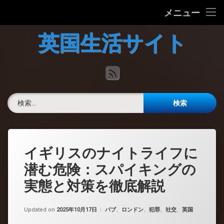
ホーム
メニュー
コ
英国の文化について
英国生活サイト
ン
テ
英国最新ニュース
ン
RSS
ツ
へ
英語力チェック
ス
検索:
キ
掲示板
ッ
プ
イギリスのナイトライフに
潜む危険：スパイキングの
実態と対策を徹底解説
カテゴリー:
Updated on
2025年10月17日
パブ
、
ロンドン
、
犯罪
、
社交
、
英国