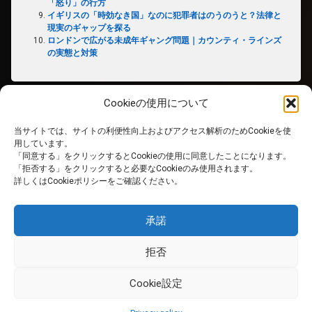
「怒り」の行方
イギリスの「時効なき国」なのに犯罪者はのうのうと？法律と
現実のギャップを探る
ロンドンで広がる未成年ギャング問題｜カウンティ・ラインズ
の実態と対策
Cookieの使用について
当サイトでは、サイトの利便性向上およびアクセス解析のためCookieを使
ホーム
用しています。
「同意する」をクリックするとCookieの使用に同意したことになります。
「拒否する」をクリックすると必要なCookieのみ使用されます。
PRIVACY POLICY
詳しくはCookieポリシーをご確認ください。
免責事項
承諾
拒否
RSS
Cookie設定
© 英国生活サイト. All rights reserved.