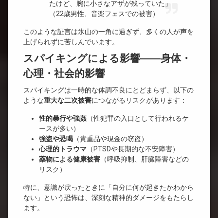
たけど、腕に小さなアザが残っていた」
（22歳男性、音楽フェスでの被害）
このような証言は氷山の一角に過ぎず、多くの人が声を
上げられずに苦しんでいます。
スパイキングによる影響――身体・
心理・社会的影響
スパイキングは一時的な体調不良にとどまらず、以下の
ような
重大な二次被害
につながるリスクがあります：
性的暴行や強姦
（性犯罪の入口として行われるケ
ースが多い）
強盗や恐喝
（貴重品や現金の窃盗）
心理的トラウマ
（PTSDや長期的な不安障害）
薬物による健康被害
（呼吸抑制、肝臓障害などの
リスク）
特に、意識が戻ったときに「自分に何が起きたかわから
ない」という恐怖は、深刻な精神的ダメージをもたらし
ます。