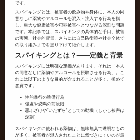
です。
スパイキングとは、被害者の飲み物や身体に、本人の同
意なしに薬物やアルコールを混入・注入する行為を指
し、重大な健康被害や犯罪被害へとつながる深刻な問題
です。本記事では、スパイキングの具体的な手口、被害
の実態、社会的背景、さらには自己防衛策や社会全体で
の取り組みまでを掘り下げて紹介します。
スパイキングとは？――定義と背景
スパイキングには明確な定義があります。それは「本人
の同意なしに薬物やアルコールを摂取させる行為」。こ
れには以下のような目的が含まれることが多く、極めて
悪質です。
性的暴行の準備行為
強盗や恐喝の前段階
悪ふざけや“いたずら”としての動機（しかし被害は
深刻）
スパイキングに使われる薬物は、無味無臭で透明なもの
が多く、被害者が混入されたことに気づきにくいのが最