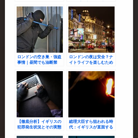
ループの暗躍と警察の奮
闘
ロンドンの空き巣・強盗
ロンドンの夜は安全？ナ
事情｜昼間でも油断禁
イトライフを楽しむため
物！効果的な防犯対策と
の完全ガイド
は？
【徹底分析】イギリスの
総理大臣すら狙われる時
犯罪発生状況とその実態
代：イギリスが直面する
——景気悪化で治安はどう
「不満」と「怒り」の行