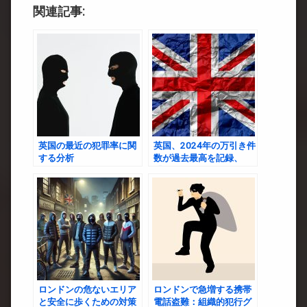
関連記事:
英国の最近の犯罪率に関
英国、2024年の万引き件
する分析
数が過去最高を記録、
「お買い物」ではなく
「お持ち帰り」する人々
の実態とは？
ロンドンの危ないエリア
ロンドンで急増する携帯
と安全に歩くための対策
電話盗難：組織的犯行グ