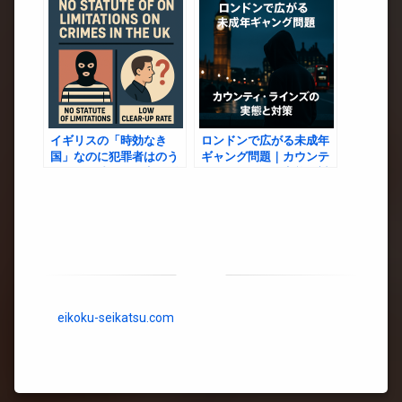
変わったか？
方
イギリスの「時効なき
ロンドンで広がる未成年
国」なのに犯罪者はのう
ギャング問題｜カウンテ
のうと？法律と現実のギ
ィ・ラインズの実態と対
ャップを探る
策
eikoku-seikatsu.com