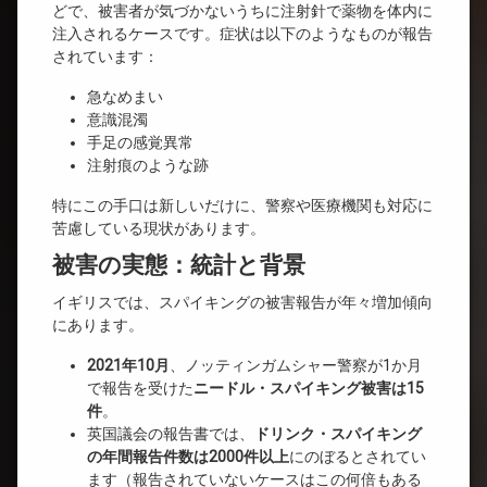
どで、被害者が気づかないうちに注射針で薬物を体内に
注入されるケースです。症状は以下のようなものが報告
されています：
急なめまい
意識混濁
手足の感覚異常
注射痕のような跡
特にこの手口は新しいだけに、警察や医療機関も対応に
苦慮している現状があります。
被害の実態：統計と背景
イギリスでは、スパイキングの被害報告が年々増加傾向
にあります。
2021年10月
、ノッティンガムシャー警察が1か月
で報告を受けた
ニードル・スパイキング被害は15
件
。
英国議会の報告書では、
ドリンク・スパイキング
の年間報告件数は2000件以上
にのぼるとされてい
ます（報告されていないケースはこの何倍もある