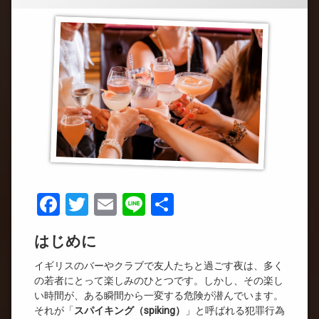
Facebook
Twitter
Email
Line
共
有
はじめに
イギリスのバーやクラブで友人たちと過ごす夜は、多く
の若者にとって楽しみのひとつです。しかし、その楽し
い時間が、ある瞬間から一変する危険が潜んでいます。
それが「
スパイキング（spiking）
」と呼ばれる犯罪行為