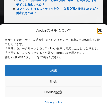
イギリス上流階級の子育てと躾の真実：本当のお金持ちはなぜ
子どもに厳しいのか？
ロンドンにおけるストライキ文化 ― 公共交通とNHSをめぐる労
働者たちの闘い
Cookieの使用について
当サイトでは、サイトの利便性向上およびアクセス解析のためCookieを使
ホーム
用しています。
「同意する」をクリックするとCookieの使用に同意したことになります。
「拒否する」をクリックすると必要なCookieのみ使用されます。
PRIVACY POLICY
詳しくはCookieポリシーをご確認ください。
免責事項
承諾
拒否
RSS
Cookie設定
© 英国生活サイト. All rights reserved.
Privacy policy