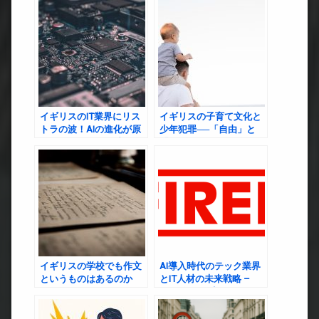
イギリスのIT業界にリス
イギリスの子育て文化と
トラの波！AIの進化が原
少年犯罪──「自由」と
因か、それとも経済要因
「しつけ」の間で揺れる
か？
親たちへ
イギリスの学校でも作文
AI導入時代のテック業界
というものはあるのか
とIT人材の未来戦略 –
2025年の現実とこれから
取るべき道