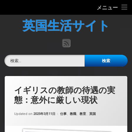
ホーム
メニュー
コ
英国の文化について
英国生活サイト
ン
テ
英国最新ニュース
ン
RSS
ツ
へ
英語力チェック
ス
検索:
キ
掲示板
ッ
プ
イギリスの教師の待遇の実
態：意外に厳しい現状
カテゴリー:
Updated on
2025年3月11日
仕事
、
教職
、
教育
、
英国