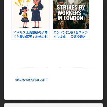
イギリス上流階級の子育
ロンドンにおけるストラ
てと躾の真実：本当のお
イキ文化 ― 公共交通と
金持ちはなぜ子どもに厳
NHSをめぐる労働者たち
しいのか？
の闘い
eikoku-seikatsu.com