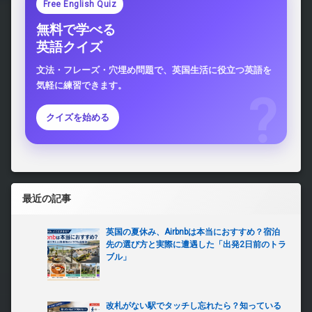
Free English Quiz
無料で学べる
英語クイズ
文法・フレーズ・穴埋め問題で、英国生活に役立つ英語を
気軽に練習できます。
クイズを始める
最近の記事
英国の夏休み、Airbnbは本当におすすめ？宿泊
先の選び方と実際に遭遇した「出発2日前のトラ
ブル」
改札がない駅でタッチし忘れたら？知っている