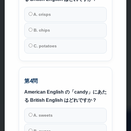
A. crisps
B. chips
C. potatoes
第4問
American English の「candy」にあた
る British English はどれですか？
A. sweets