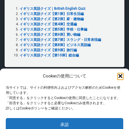
イギリス英語クイズ｜British English Quiz
イギリス英語クイズ【第1弾】日常生活編
イギリス英語クイズ【第2弾】家・建物編
イギリス英語クイズ【第4弾】交通編
イギリス英語クイズ【第5弾】学校・仕事編
イギリス英語クイズ【第6弾】買い物編
イギリス英語クイズ【第7弾】スラング・日常表現編
イギリス英語クイズ【第8弾】ビジネス英語編
イギリス英語クイズ【第9弾】旅行編
イギリス英語クイズ【第10弾】総合編
Cookieの使用について
当サイトでは、サイトの利便性向上およびアクセス解析のためCookieを使
ホーム
用しています。
「同意する」をクリックするとCookieの使用に同意したことになります。
「拒否する」をクリックすると必要なCookieのみ使用されます。
PRIVACY POLICY
詳しくはCookieポリシーをご確認ください。
免責事項
承諾