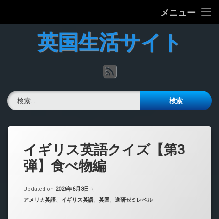
ホーム
メニュー
コ
英国の文化について
英国生活サイト
ン
テ
英国最新ニュース
ン
RSS
ツ
へ
英語力チェック
ス
検索:
キ
掲示板
ッ
プ
イギリス英語クイズ【第3
弾】食べ物編
Updated on
2026年6月3日
カテゴリー:
アメリカ英語
、
イギリス英語
、
英国
、
進研ゼミレベル