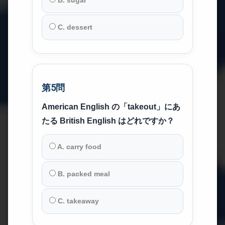
B. sugar
C. dessert
第5問
American English の「takeout」にあ
たる British English はどれですか？
A. carry food
B. packed meal
C. takeaway