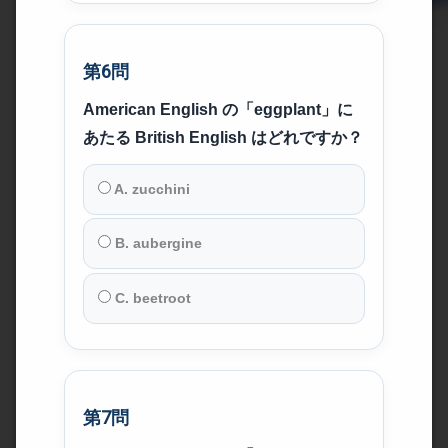
第6問
American English の「eggplant」に
あたる British English はどれですか？
A. zucchini
B. aubergine
C. beetroot
第7問