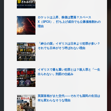
ロケットは上昇、株価は墜落？スペース
X（SPCX）、打ち上げ成功でも公募価格割れの
理由
「紳士の国」イギリスは日本より犯罪が多い？
それでも日本がそう呼ばれない理由
イギリスで最も重い犯罪とは？殺人罪と「一生
出られない」刑罰の仕組み
英国首相がまた交代――それでも国民の生活は
何も変わらなそうな理由