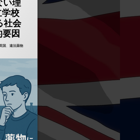
ない理
立学校
る社会
的要因
英国
、
違法薬物
最新版】)