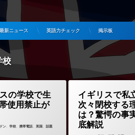
最新ニュース
英語力チェック
掲示板
学校
(イギリスの学校で生徒の携帯使用禁止が進む？)
(イギリス
どうぞ
コメントをどうぞ
スの学校で生
イギリスで私
帯使用禁止が
次々閉校する
は？驚愕の事
底解説
6年4月20日
ゴリー:
ドン
、
学校
、
携帯電話
、
英国
、
話題
Updated on
2026年4月14日