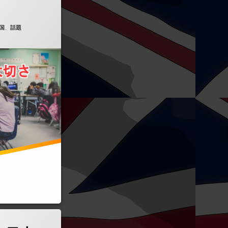
国
、
話題
できる日本人が住む町)