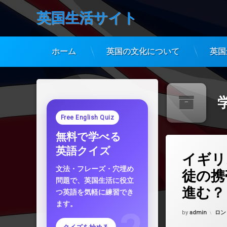
英国生活サイト
ホーム
英国の文化について
英国
コ
ン
テ
ン
ツ
Free English Quiz
へ
無料で学べる
ス
キ
コメントを
英語クイズ
イギリ
ッ
プ
文法・フレーズ・穴埋め
徒の携
問題で、英国生活に役立
進む？
つ英語を気軽に練習でき
ます。
Updated on
202
カテ
by
admin
ロン