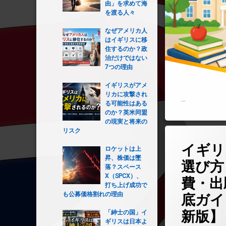
由」を求めて海
を渡る人々
なぜアメリカ人
はイギリスに移
住するのか？政
治だけではない
7つの理由
イギリスがアメ
リカに攻撃され
…
る可能性はある
のか？英米同盟
の現実と将来の
リスク
コメントを
イギリ
ロケットは上
昇、株価は墜
選び方
落？スペース
X（SPCX）、
費・出
打ち上げ成功で
も公募価格割れの理由
底ガイ
新版】
「紳士の国」イ
ギリスは日本よ