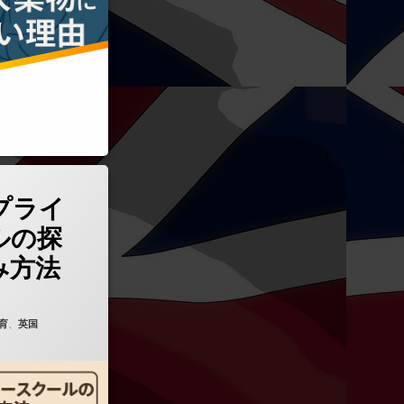
でのプライマリースクールの探し方と申し込み方法)
プライ
ルの探
み方法
育
、
英国