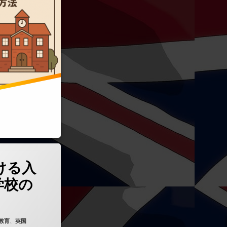
における入試制度と私立学校の実態)
ける入
学校の
教育
、
英国