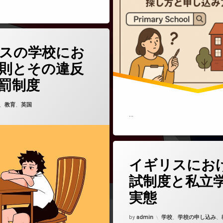
(イギリスの学校における校則とその違反時の処罰制度)
どうぞ
スの学校にお
則とその違反
罰制度
5年5月24日
ゴリー:
、
教育
、
英国
…
(イギリス
コメントをどうぞ
イギリスにお
試制度と私立
実態
Updated on
2025年5月22日
カテゴリー:
by
admin
学校
、
学校の申し込み
、