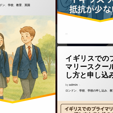
5年10月16日
ゴリー:
ドン
、
学校
、
教育
、
英国
…
(イギリス
コメントをどうぞ
イギリスでの
マリースクー
し方と申し込
Updated on
2025年9月18日
by
admin
カテゴリー:
ロンドン
、
学校
、
学校の申し込み
、
教