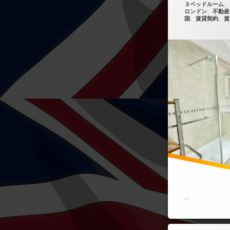
カテゴリー:
３ベッドルーム
、
ロンドン
、
不動産
国
、
賃貸契約
、
賃
…