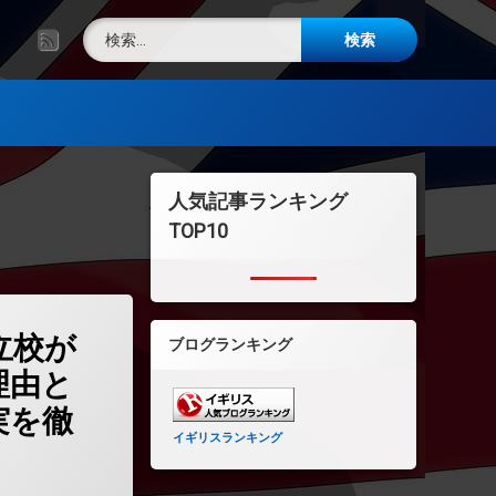
検索:
RSS
人気記事ランキング
TOP10
で私立校が次々閉校する理由とは？驚愕の事実を徹底解説)
立校が
ブログランキング
理由と
実を徹
イギリスランキング