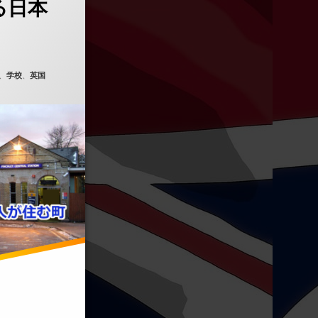
る日本
、
学校
、
英国