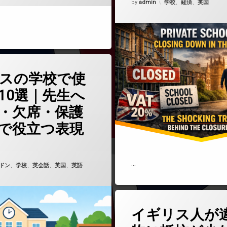
カテゴリー:
by
admin
学校
、
経済
、
英国
(イギリスの学校で使う英語10選｜先生への連絡・欠席・保護者面談で役立つ
どうぞ
スの学校で使
10選｜先生へ
・欠席・保護
で役立つ表現
6年4月11日
…
ゴリー:
ドン
、
学校
、
英会話
、
英国
、
英語
(イギリス
コメントをどうぞ
イギリス人が