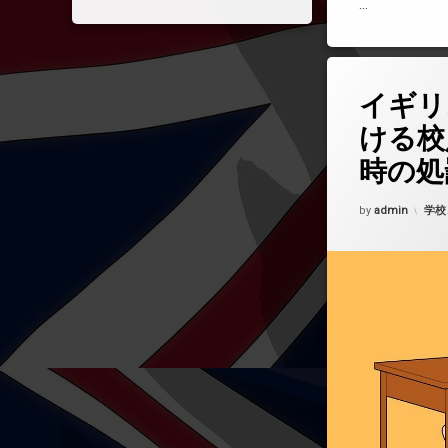
…
コメントを
イギリ
ける校
時の処
Updated on
202
カテ
by
admin
学校