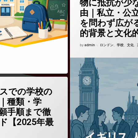
物に抵抗が少
由｜私立・公
を問わず広が
的背景と文化
Updated on
2025年10月25日
カテゴリー:
by
admin
ロンドン
、
学校
、
文化
、
(イギリスでの学校の選び方｜種類・学費・出願手順まで徹底ガイド【2025年
どうぞ
スでの学校の
｜種類・学
願手順まで徹
ド【2025年最