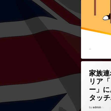
…
コメントを
タ
家族連
グ
ロンドンの不動産
リア「
ー」に
ロンドンの日本人
タッチ
ロンドンの賃貸物
Updated on
202
by
admin