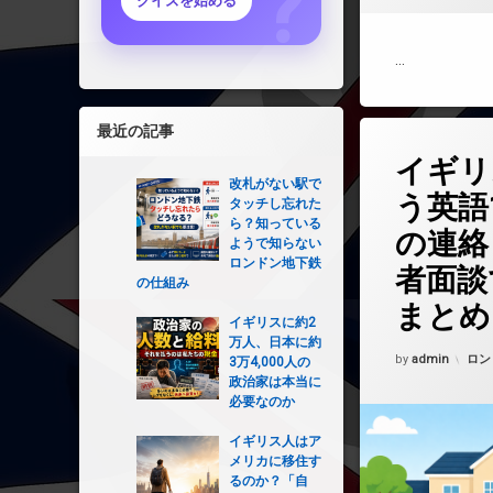
クイズを始める
…
最近の記事
コメントを
イギリ
改札がない駅で
う英語
タッチし忘れた
ら？知っている
の連絡
ようで知らない
ロンドン地下鉄
者面談
の仕組み
まとめ
イギリスに約2
万人、日本に約
Updated on
202
カテ
by
admin
ロン
3万4,000人の
政治家は本当に
必要なのか
イギリス人はア
メリカに移住す
るのか？「自