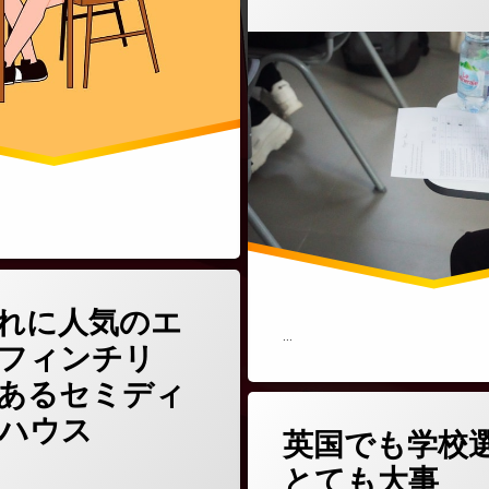
(家族連れに人気のエリア「フィンチリー」にあるセミディタッチハウス)
どうぞ
れに人気のエ
…
市場
フィンチリ
あるセミディ
コミュニティ
(英国でも
コメントをどうぞ
ハウス
英国でも学校
件
4年9月5日
とても大事