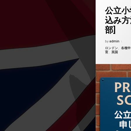
コメントを
タ
公立小
グ
ロンドンの公立校
込み方
部]
Updated on
202
by
admin
カテゴリー:
ロンドン
、
各種申
育
、
英国