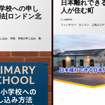
日本離れでき
グ
(公立小学校への申し込み方法[ロンドン北部])
どうぞ
学校への申し
ロンドンの日本人コミュニティ
人が住む町
へ申し込む
法[ロンドン北
Updated on
2021年3月2日
by
admin
カテゴリー:
フィンチリー
、
ロンドン
、
人気エリア
5年10月23日
し込み
、
学校
、
学校の申し込み
、
教
…