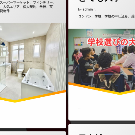
スーパーマーケット
、
フィンチリー
、
、
人気エリア
、
個人契約
、
学校
、
英
Updated on
2025年10月16日
by
admin
貸物件
カテゴリー:
ロンドン
、
学校
、
学校の申し込み
、
英
…
(日本離れ
コメントをどうぞ
タ