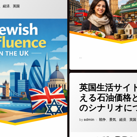
6年4月5日
ゴリー:
、
経済
、
英国
…
(英国生活
コメントをどうぞ
英国生活サイ
える石油価格
のシナリオに
Updated on
2026年3月28日
カテゴリー:
by
admin
戦争
、
景気
、
経済
、
英国