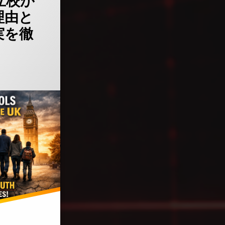
立校が
理由と
実を徹