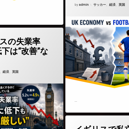
Updated on
2026年5月5日
カテゴリー:
by
admin
サッカー
、
経済
、
英国
(イギリスの失業率4.9％低下は“改善”なのか)
どうぞ
スの失業率
低下は“改善”な
6年4月21日
ゴリー:
、
経済
、
英国
…
(イギリス
コメントをどうぞ