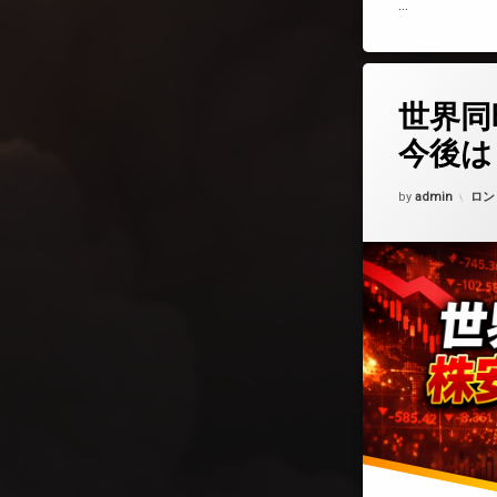
…
コメントを
世界同
今後は
Updated on
202
カテ
by
admin
ロン