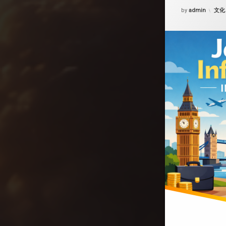
Updated on
202
カテ
by
admin
文化