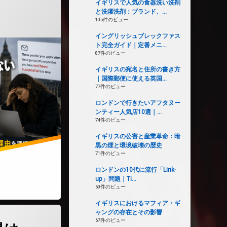
イギリスで人気の食器洗い洗剤
と洗濯洗剤：ブランド、...
105件のビュー
イングリッシュブレックファス
ト完全ガイド｜定番メニ...
87件のビュー
イギリスの宛名と住所の書き方
｜国際郵便に使える英国...
77件のビュー
ロンドンで行きたいアフタヌー
ンティー人気店10選｜...
74件のビュー
イギリスの公害と産業革命：暗
黒の煙と環境破壊の歴史
71件のビュー
ロンドンの10代に流行「Link-
up」問題｜Ti...
69件のビュー
5年で職場を変える」という合理的な働き方)
イギリスにおけるマフィア・ギ
ャングの存在とその影響
の上昇は、イギリス生活にどれほど影響するのか？)
67件のビュー