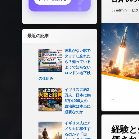
Updated on
202
カテ
by
admin
ビジ
最近の記事
改札がない駅で
タッチし忘れた
ら？知っている
ようで知らない
ロンドン地下鉄
の仕組み
イギリスに約2
万人、日本に約
…
3万4,000人の
政治家は本当に
必要なのか
コメントを
イギリス人はア
経験と
メリカに移住す
るのか？「自