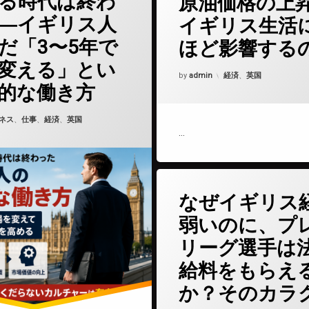
る時代は終わ
原油価格の上
―イギリス人
イギリス生活
だ「3〜5年で
ほど影響する
変える」とい
Updated on
2026年5月15日
カテゴリー:
by
admin
経済
、
英国
的な働き方
6年5月20日
ゴリー:
ネス
、
仕事
、
経済
、
英国
…
(なぜイギ
コメントをどうぞ
なぜイギリス
弱いのに、プ
リーグ選手は
給料をもらえ
か？そのカラ