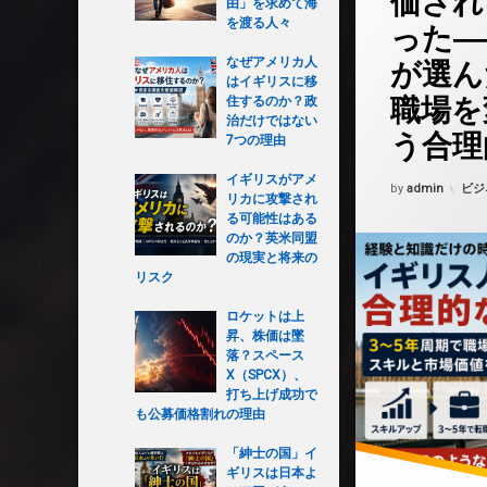
価され
由」を求めて海
を渡る人々
った―
なぜアメリカ人
が選ん
はイギリスに移
職場を
住するのか？政
治だけではない
う合理
7つの理由
イギリスがアメ
Updated on
202
カテ
by
admin
ビジ
リカに攻撃され
る可能性はある
のか？英米同盟
の現実と将来の
リスク
ロケットは上
昇、株価は墜
落？スペース
X（SPCX）、
打ち上げ成功で
も公募価格割れの理由
「紳士の国」イ
ギリスは日本よ