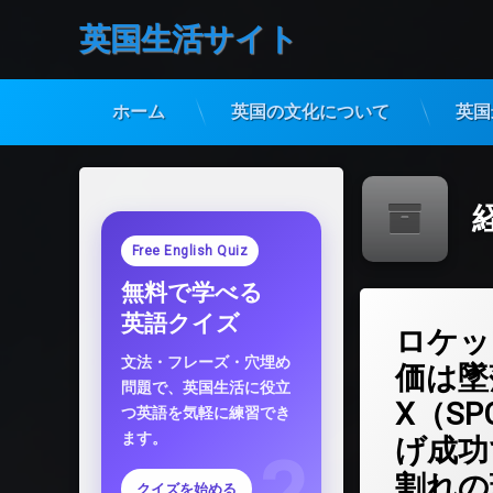
英国生活サイト
ホーム
英国の文化について
英国
コ
ン
テ
ン
ツ
Free English Quiz
へ
無料で学べる
ス
キ
コメントを
英語クイズ
ロケッ
ッ
プ
文法・フレーズ・穴埋め
価は墜
問題で、英国生活に役立
X（S
つ英語を気軽に練習でき
ます。
げ成功
割れの
クイズを始める