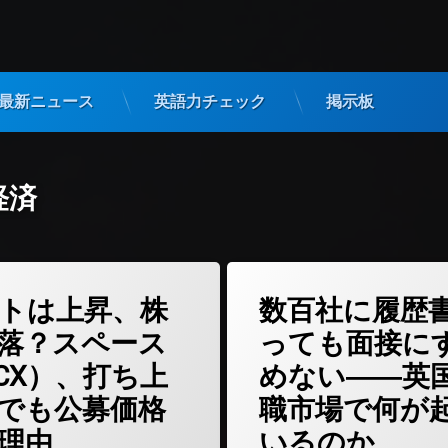
最新ニュース
英語力チェック
掲示板
経済
(ロケットは上昇、株価は墜落？スペースX（SPCX）、打ち上げ成功でも公募
(数百社に
どうぞ
コメントをどうぞ
トは上昇、株
数百社に履歴
落？スペース
っても面接に
PCX）、打ち上
めない――英
でも公募価格
職市場で何が
理由
いるのか