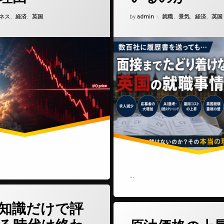
6年7月27日
Updated on
2026年6月18日
ゴリー:
カテゴリー:
ネス
、
経済
、
英国
by
admin
就職
、
景気
、
経済
、
英国
…
(経験と知識だけで評価される時代は終わった――イギリス人が選んだ「3〜
どうぞ
知識だけで評
(原油価格
コメントをどうぞ