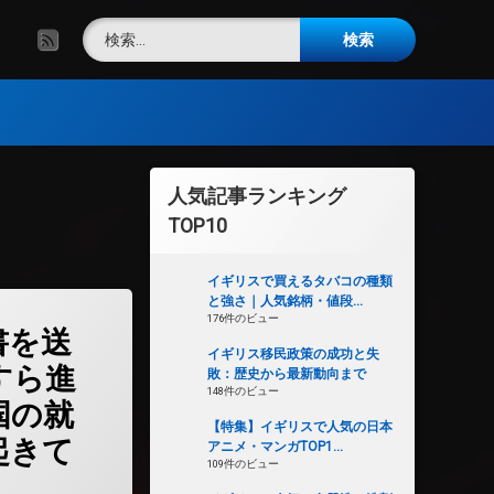
検索:
RSS
人気記事ランキング
TOP10
イギリスで買えるタバコの種類
と強さ｜人気銘柄・値段...
価格割れの理由)
履歴書を送っても面接にすら進めない――英国の就職市場で何が起きているのか)
176件のビュー
書を送
イギリス移民政策の成功と失
すら進
敗：歴史から最新動向まで
148件のビュー
国の就
【特集】イギリスで人気の日本
起きて
アニメ・マンガTOP1...
109件のビュー