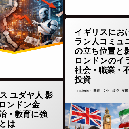
…
(イギリス
コメントをどうぞ
イギリスにお
ラン人コミュ
の立ち位置と
ロンドンのイ
社会・職業・
投資
(イギリス ユダヤ人 影響力｜ロンドン金融・政治・教育に強い理由とは)
どうぞ
Updated on
2026年4月5日
カテゴリー:
by
admin
国籍
、
文化
、
経済
、
英国
ス ユダヤ人 影
ロンドン金
治・教育に強
とは