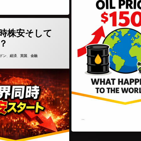
(世界同時株安そして今後は？)
どうぞ
時株安そして
？
6年3月9日
ゴリー:
ドン
、
経済
、
英国
、
金融
…