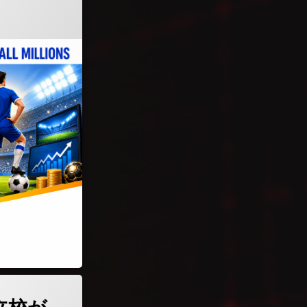
で私立校が次々閉校する理由とは？驚愕の事実を徹底解説)