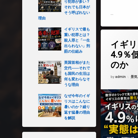
り犯罪が多い？
それでも日本が
そう呼ばれない
…
理由
イギリスで最も
重い犯罪とは？
コメントを
殺人罪と「一生
イギリ
出られない」刑
罰の仕組み
4.9％
のか
英国首相がまた
交代――それで
も国民の生活は
Updated on
202
カテ
by
admin
景気
何も変わらなそ
うな理由
なぜ今年のイギ
リスはこんなに
暑いのか？繰り
返す猛暑の理由
を解説