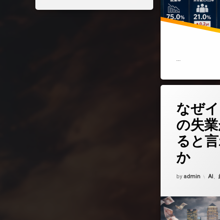
…
コメントを
なぜイ
の失業
ると言
か
Updated on
202
カテ
by
admin
AI
、