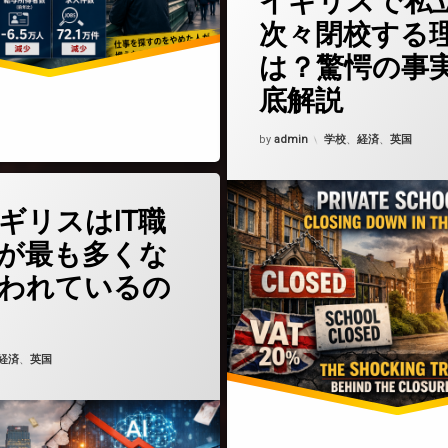
イギリスで私
次々閉校する
は？驚愕の事
底解説
Updated on
2026年4月14日
カテゴリー:
by
admin
学校
、
経済
、
英国
(なぜイギリスはIT職の失業が最も多くなると言われているのか)
どうぞ
ギリスはIT職
が最も多くな
われているの
6年4月6日
ゴリー:
経済
、
英国