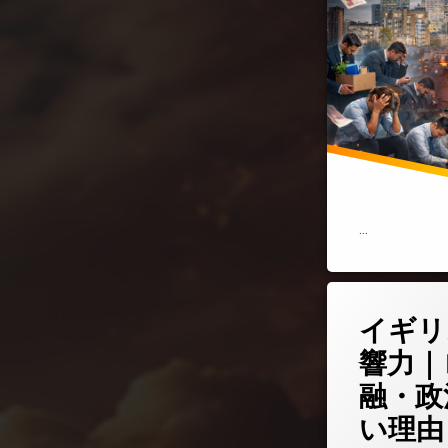
…
コメントを
イギリ
響力｜
融・政
い理由