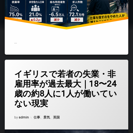
下
は“改
善”な
の
か)
…
イギリスで若者の失業・非
コ
メ
雇用率が過去最大｜18〜24
ン
ト
歳の約8人に1人が働いてい
を
ど
ない現実
う
ぞ
(イ
Updated on
2026年4月4日
カテゴリー:
by
admin
仕事
、
景気
、
英国
ギ
リ
ス