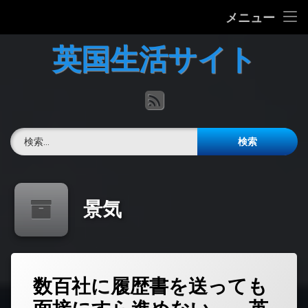
ホーム
メニュー
コ
英国の文化について
英国生活サイト
ン
テ
英国最新ニュース
ン
RSS
ツ
へ
英語力チェック
ス
検索:
キ
掲示板
ッ
プ
景気
数百社に履歴書を送っても
コ
メ
ン