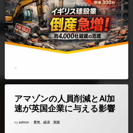
会
社
倒
産
件
数
が“ヤ
バ
い”理
由
──2025
年
の
…
衝
撃
デ
ー
タ)
アマゾンの人員削減とAI加
コ
メ
速が英国企業に与える影響
ン
ト
を
Updated on
2026年2月11日
カテゴリー:
by
ど
admin
景気
、
経済
、
英国
う