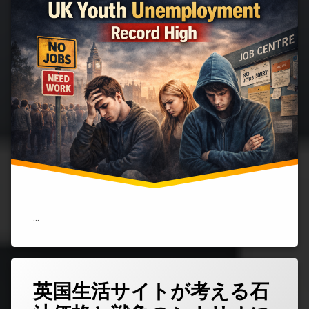
で
若
者
の
失
業・
非
雇
用
率
が
過
去
最
大
｜
18〜
24
…
歳
の
約
8
人
英国生活サイトが考える石
コ
に
メ
1