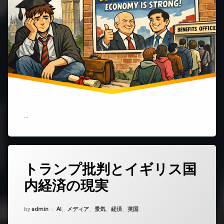
護。
そ
れ
で
も
政
府
は
『不
況
じ
ゃ
な
…
い』
と
言
い
張
トランプ批判とイギリス国
コ
る
メ
イ
内経済の現実
ン
ギ
ト
リ
を
ス
Updated on
2026年1月21日
カテゴリー:
by
ど
admin
AI
、
メディア
、
景気
、
経済
、
英国
の
う
現