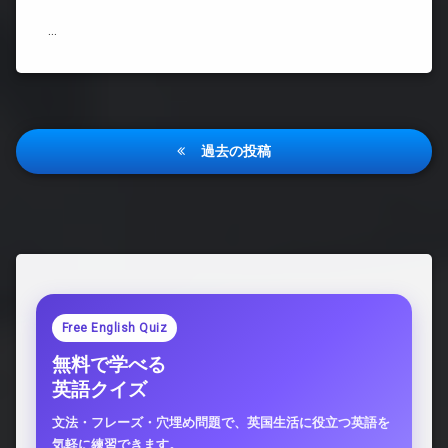
な
い
…
都
市
で
何
が
投
起
過去の投稿
き
稿
て
い
ナ
る
の
ビ
か)
ゲ
ー
シ
Free English Quiz
ョ
無料で学べる
ン
英語クイズ
文法・フレーズ・穴埋め問題で、英国生活に役立つ英語を
気軽に練習できます。