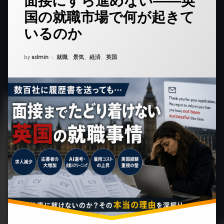
面接にすら進めない――英
ト
国の就職市場で何が起きて
を
ど
いるのか
う
ぞ
(数
Updated on
2026年6月18日
カテゴリー:
by
admin
就職
、
景気
、
経済
、
英国
百
社
に
履
歴
書
を
送
っ
て
も
面
接
に
す
ら
進
め
な