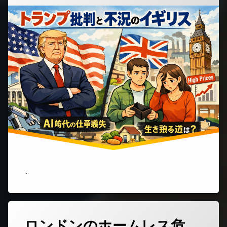
ぞ
実)
(ト
ラ
ン
プ
批
判
と
イ
ギ
リ
ス
国
内
経
済
の
現
実)
…
ロンドンのホームレス危
コ