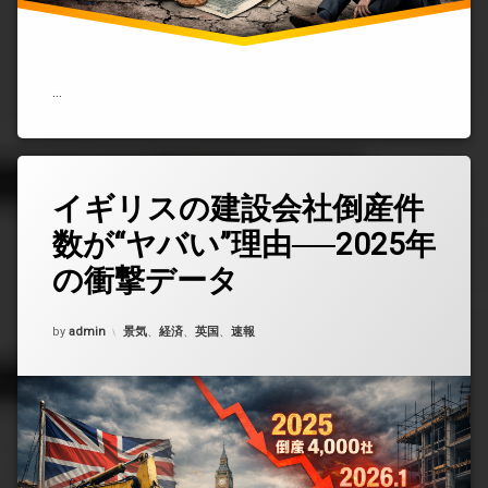
も
今
後
3
年
…
に
「明
る
い
兆
イギリスの建設会社倒産件
コ
し」
メ
は
数が“ヤバい”理由──2025年
ン
な
ト
い)
の衝撃データ
を
ど
う
Updated on
2026年2月17日
カテゴリー:
by
admin
景気
、
経済
、
英国
、
速報
ぞ
(イ
ギ
リ
ス
の
建
設