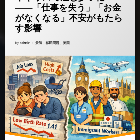
メ
――「仕事を失う」「お金
ン
ト
がなくなる」不安がもたら
を
ど
す影響
う
ぞ
(イ
Updated on
2026年2月3日
カテゴリー:
by
admin
景気
、
移民問題
、
英国
ギ
リ
ス
で
進
む
少
子
化
――「仕
事
を
失
う」
「お
金
が