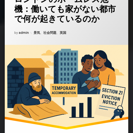
メ
機：働いても家がない都市
ン
ト
で何が起きているのか
を
ど
う
Updated on
2025年12月8日
カテゴリー:
by
admin
景気
、
社会問題
、
英国
ぞ
(ロ
ン
ド
ン
の
ホ
ー
ム
レ
ス
危
機：
働
い
て
も
家
が