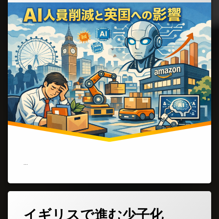
ぞ
(ア
マ
ゾ
ン
の
人
員
削
減
と
AI
加
速
が
英
国
企
業
…
に
与
え
る
影
イギリスで進む少子化
コ
響)