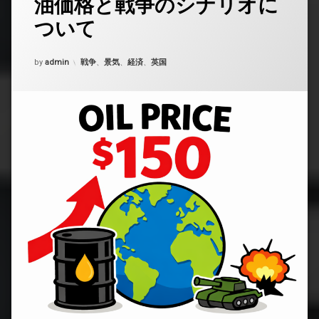
油価格と戦争のシナリオに
ン
人
ト
が
ついて
を
働
ど
い
う
Updated on
2026年3月28日
て
カテゴリー:
by
admin
戦争
、
景気
、
経済
、
英国
ぞ
い
(英
な
国
い
生
現
活
実)
サ
イ
ト
が
考
え
る
石
油
価
格
と
戦
争
の