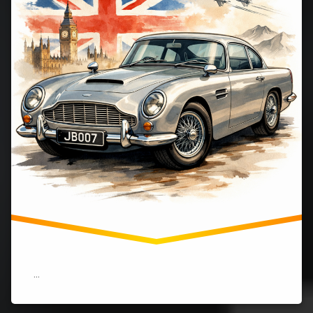
徴、
英
国
の
誇
り
に
暗
雲)
…