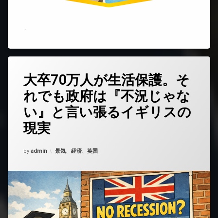
な
く
な
る」
…
不
安
が
も
た
大卒70万人が生活保護。そ
コ
ら
メ
す
れでも政府は『不況じゃな
ン
影
ト
響)
い』と言い張るイギリスの
を
ど
現実
う
ぞ
(大
Updated on
2026年1月30日
カテゴリー:
by
admin
景気
、
経済
、
英国
卒
70
万
人
が
生
活
保