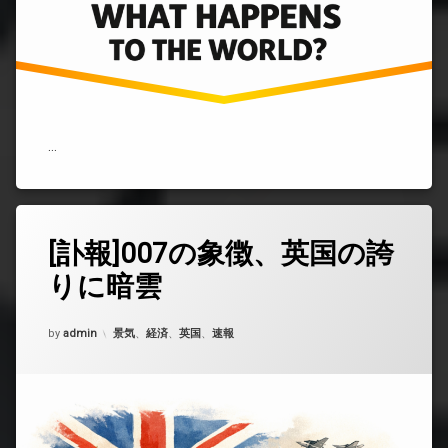
シ
ナ
リ
オ
に
つ
い
て)
…
[訃報]007の象徴、英国の誇
コ
メ
りに暗雲
ン
ト
を
Updated on
2026年2月25日
カテゴリー:
by
ど
admin
景気
、
経済
、
英国
、
速報
う
ぞ
([訃
報]007
の
象