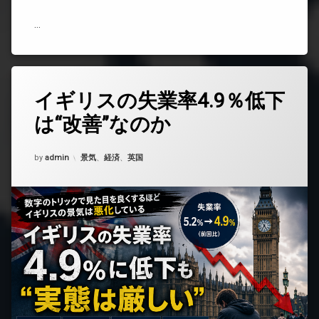
い
――
…
英
国
の
就
職
イギリスの失業率4.9％低下
コ
市
メ
場
は“改善”なのか
ン
で
ト
何
を
が
Updated on
2026年4月21日
カテゴリー:
by
ど
admin
景気
、
経済
、
英国
起
う
き
ぞ
て
(イ
い
ギ
る
リ
の
ス
か)
の
失
業
率
4.9％
低