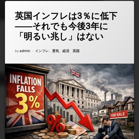
英国インフレは3％に低下
コ
メ
――それでも今後3年に
ン
ト
「明るい兆し」はない
を
ど
う
Updated on
2026年2月18日
カテゴリー:
by
admin
インフレ
、
景気
、
経済
、
英国
ぞ
(英
国
イ
ン
フ
レ
は
3％
に
低
下
――
そ
れ
で