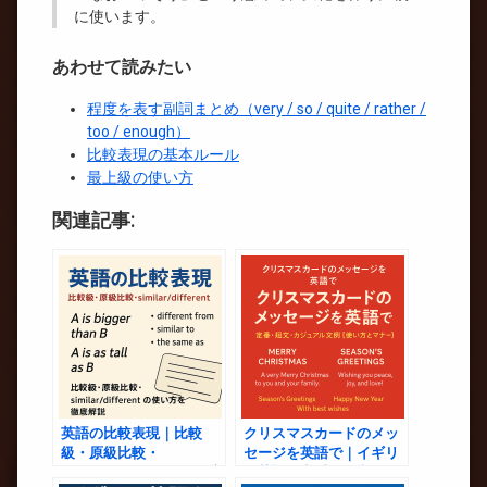
に使います。
あわせて読みたい
程度を表す副詞まとめ（very / so / quite / rather /
too / enough）
比較表現の基本ルール
最上級の使い方
関連記事:
英語の比較表現｜比較
クリスマスカードのメッ
級・原級比較・
セージを英語で｜イギリ
similar/different の使い方
ス英語の定番・短文・カ