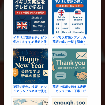
を徹底解説
ジュアル文例【使い方と
マナー】
イギリス英語をテレビで
イギリス英語とアメリカ
学ぶ！おすすめ番組と使
英語の違い一覧｜語彙・
える表現集【初心者OK】
綴り・文法・発音を徹底
解説
英語で新年の挨拶｜カジ
英語で感謝を伝える表現
ュアル＆ビジネスで使え
｜カジュアル・丁寧・ビ
る例文と自然なフレーズ
ジネスで使えるフレーズ
集
集と例文