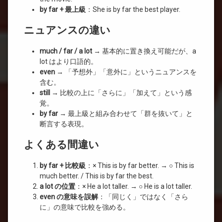
by far + 最上級
：She is by far the best player.
ニュアンスの違い
much / far / a lot
→ 基本的に置き換え可能だが、a
lot はより口語的。
even
→ 「予想外」「意外に」というニュアンスを
含む。
still
→ 比較の上に「さらに」「加えて」という感
覚。
by far
→ 最上級と組み合わせて「群を抜いて」と
断言する表現。
よくある間違い
by far + 比較級
：× This is by far better. → ○ This is
much better. / This is by far the best.
a lot の位置
：× He a lot taller. → ○ He is a lot taller.
even の意味を誤解
：「同じく」ではなく「さら
に」の意味で比較を強める。