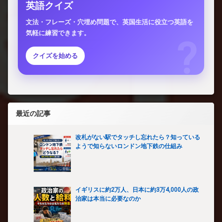
英語クイズ
文法・フレーズ・穴埋め問題で、英国生活に役立つ英語を
気軽に練習できます。
クイズを始める
最近の記事
改札がない駅でタッチし忘れたら？知っている
ようで知らないロンドン地下鉄の仕組み
イギリスに約2万人、日本に約3万4,000人の政
治家は本当に必要なのか