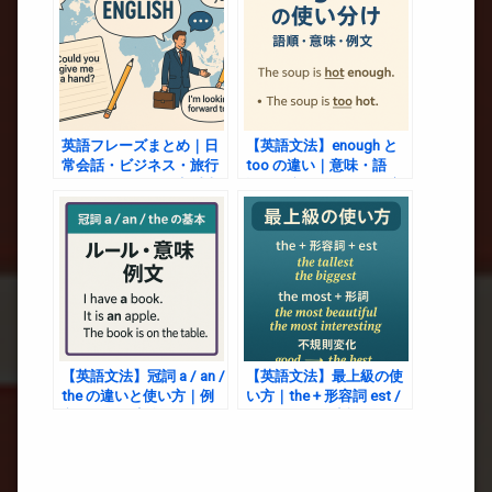
英語フレーズまとめ｜日
【英語文法】enough と
常会話・ビジネス・旅行
too の違い｜意味・語
でそのまま使える定番表
順・例文で分かる使い方
現集
完全ガイド
【英語文法】冠詞 a / an /
【英語文法】最上級の使
the の違いと使い方｜例
い方｜the + 形容詞 est /
文でわかる完全ガイド
the most + 形容詞 のルー
ルと例文