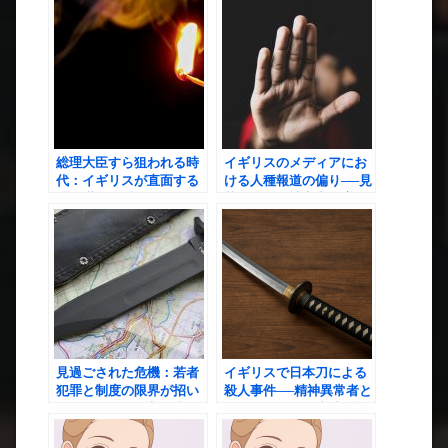
総理大臣すら狙われる時
イギリスのメディアにお
代：イギリスが直面する
ける人種報道の偏り──見
「不満」と「怒り」の行
落とされる被害者と増幅
方
されるステレオタイプ
見過ごされた危機：若者
イギリスで日本刀による
犯罪と制度の限界が招い
殺人事件──精神異常者と
たサウスポート刺傷事件
管理システムの崩壊が招
いた社会の闇