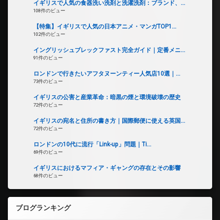
イギリスで人気の食器洗い洗剤と洗濯洗剤：ブランド、...
108件のビュー
【特集】イギリスで人気の日本アニメ・マンガTOP1...
102件のビュー
イングリッシュブレックファスト完全ガイド｜定番メニ...
91件のビュー
ロンドンで行きたいアフタヌーンティー人気店10選｜...
73件のビュー
イギリスの公害と産業革命：暗黒の煙と環境破壊の歴史
72件のビュー
イギリスの宛名と住所の書き方｜国際郵便に使える英国...
72件のビュー
ロンドンの10代に流行「Link-up」問題｜Ti...
69件のビュー
イギリスにおけるマフィア・ギャングの存在とその影響
68件のビュー
ブログランキング