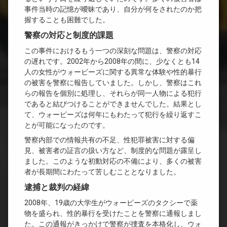
事件当時の記憶が曖昧であり、自分が何をされたのか把
握することも困難でした。
警察の対応と制度的課題
この事件におけるもう一つの深刻な問題は、警察の対応
の遅れです。2002年から2008年の間に、少なくとも14
人の女性がウォービーズに関する異常な体験や性的暴行
の被害を警察に報告していました。しかし、警察はこれ
らの報告を個別に処理し、それらが同一人物による犯行
であると結びつけることができませんでした。結果とし
て、ウォービーズは何年にもわたって犯行を繰り返すこ
とが可能になったのです。
警察内部での情報共有の不足、性犯罪被害に対する偏
見、被害者の証言の扱い方など、制度的な問題が露呈し
ました。このような初動対応の不備により、多くの被害
者が長期間にわたって苦しむこととなりました。
逮捕と裁判の経緯
2008年、19歳の大学生がウォービーズのタクシーで薬
物を盛られ、性的暴行を受けたことを警察に通報しまし
た。この通報がきっかけで警察が捜査を本格化し、ウォ