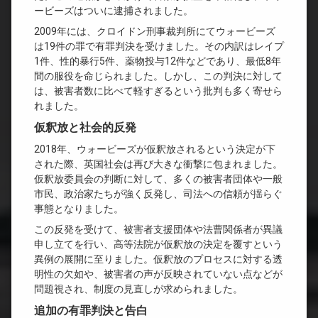
ービーズはついに逮捕されました。
2009年には、クロイドン刑事裁判所にてウォービーズ
は19件の罪で有罪判決を受けました。その内訳はレイプ
1件、性的暴行5件、薬物投与12件などであり、最低8年
間の服役を命じられました。しかし、この判決に対して
は、被害者数に比べて軽すぎるという批判も多く寄せら
れました。
仮釈放と社会的反発
2018年、ウォービーズが仮釈放されるという決定が下
された際、英国社会は再び大きな衝撃に包まれました。
仮釈放委員会の判断に対して、多くの被害者団体や一般
市民、政治家たちが強く反発し、司法への信頼が揺らぐ
事態となりました。
この反発を受けて、被害者支援団体や法曹関係者が異議
申し立てを行い、高等法院が仮釈放の決定を覆すという
異例の展開に至りました。仮釈放のプロセスに対する透
明性の欠如や、被害者の声が反映されていない点などが
問題視され、制度の見直しが求められました。
追加の有罪判決と告白