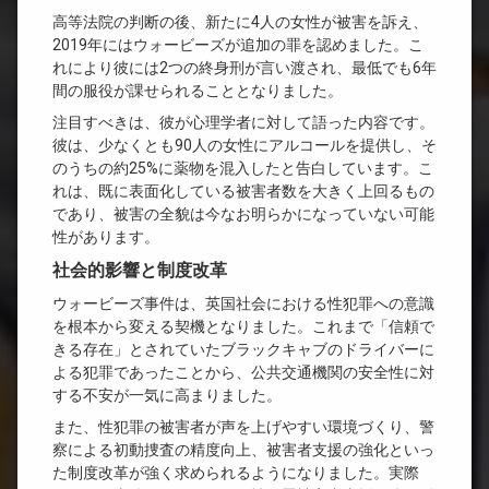
高等法院の判断の後、新たに4人の女性が被害を訴え、
2019年にはウォービーズが追加の罪を認めました。こ
れにより彼には2つの終身刑が言い渡され、最低でも6年
間の服役が課せられることとなりました。
注目すべきは、彼が心理学者に対して語った内容です。
彼は、少なくとも90人の女性にアルコールを提供し、そ
のうちの約25%に薬物を混入したと告白しています。こ
れは、既に表面化している被害者数を大きく上回るもの
であり、被害の全貌は今なお明らかになっていない可能
性があります。
社会的影響と制度改革
ウォービーズ事件は、英国社会における性犯罪への意識
を根本から変える契機となりました。これまで「信頼で
きる存在」とされていたブラックキャブのドライバーに
よる犯罪であったことから、公共交通機関の安全性に対
する不安が一気に高まりました。
また、性犯罪の被害者が声を上げやすい環境づくり、警
察による初動捜査の精度向上、被害者支援の強化といっ
た制度改革が強く求められるようになりました。実際