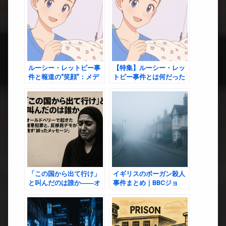
ルーシー・レットビー事
【特集】ルーシー・レッ
件と報道の“笑顔”：メデ
トビー事件とは何だった
ィアに潜む人種バイアス
のか？
を考える
「この国から出て行け」
イギリスのボーガン殺人
と叫んだのは誰か――オ
事件まとめ｜BBCジョ
ールドベリーで起きた憎
ン・ハント氏家族3人殺
悪犯罪と、反移民デモが
害の全容と犯人カイル・
残す“誤ったメッセージ”
クリフォードの終身刑