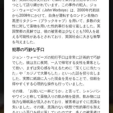
つとして語り継がれています。この事件の犯人、ジョ
ン・ウォービーズ（John Worboys）は、2000年代初頭
から2008年にかけて、自身が運転するロンドン名物の
黒塗りタクシー（ブラックキャブ）を用いて、多数の女
性に対して薬物を用いた性的暴行を繰り返しました。英
国警察の見解では、彼の被害者は少なくとも100人を超
える可能性があるとされており、英国社会に大きな衝撃
を与えました。
犯罪の巧妙な手口
ジョン・ウォービーズの犯行手口は非常に計画的で巧妙
でした。彼は主に夜間、一人で帰宅する女性を乗客とし
て拾い、まずは安心感を与えるために「宝くじに当たっ
た」や「カジノで大勝ちした」といった話を切り出しま
した。実際に紙袋に入った現金を見せることで、信頼を
得やすくする心理的な操作も行っていました。
その後、「お祝いに一杯どうか」と言って、シャンパン
やワインと称して薬物入りの飲み物を提供。飲み物には
強力な睡眠薬が混入されており、被害者はすぐに意識を
失いました。その後、意識のない状態で性的暴行を加え
るという手口を繰り返していたのです。多くの被害者は