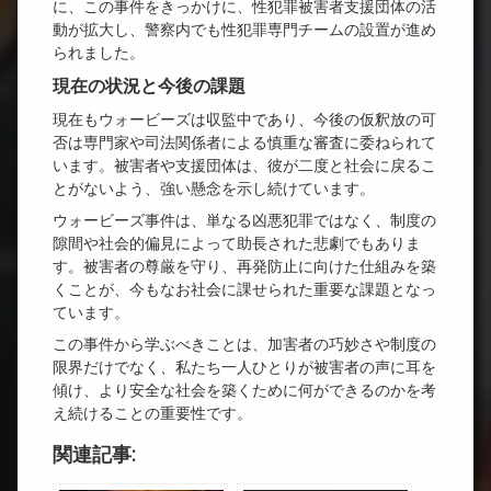
に、この事件をきっかけに、性犯罪被害者支援団体の活
動が拡大し、警察内でも性犯罪専門チームの設置が進め
られました。
現在の状況と今後の課題
現在もウォービーズは収監中であり、今後の仮釈放の可
否は専門家や司法関係者による慎重な審査に委ねられて
います。被害者や支援団体は、彼が二度と社会に戻るこ
とがないよう、強い懸念を示し続けています。
ウォービーズ事件は、単なる凶悪犯罪ではなく、制度の
隙間や社会的偏見によって助長された悲劇でもありま
す。被害者の尊厳を守り、再発防止に向けた仕組みを築
くことが、今もなお社会に課せられた重要な課題となっ
ています。
この事件から学ぶべきことは、加害者の巧妙さや制度の
限界だけでなく、私たち一人ひとりが被害者の声に耳を
傾け、より安全な社会を築くために何ができるのかを考
え続けることの重要性です。
関連記事: