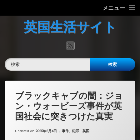
ホーム
メニュー
コ
英国の文化について
英国生活サイト
ン
テ
英国最新ニュース
ン
RSS
ツ
へ
英語力チェック
ス
検索:
キ
掲示板
ッ
プ
ブラックキャブの闇：ジョ
ン・ウォービーズ事件が英
国社会に突きつけた真実
カテゴリー:
Updated on
2025年6月4日
事件
、
犯罪
、
英国