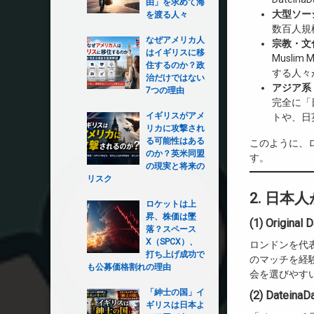
由」を求めて海
大型ソーシャ
を渡る人々
数百人規
なぜアメリカ人
宗教・文
はイギリスに移
Musli
住するのか？政
する人々
治だけではない
アジア系
7つの理由
完全に「
イギリスがアメ
トや、日
リカに攻撃され
る可能性はある
このように、
のか？英米同盟
す。
の現実と将来の
リスク
2. 日
ロケットは上
昇、株価は墜
(1) Original 
落？スペース
X（SPCX）、
ロンドンを代
打ち上げ成功で
のマッチを経
も公募価格割れの理由
会を選びやす
「紳士の国」イ
(2) DateinaD
ギリスは日本よ