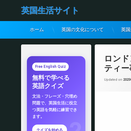
英国生活サイト
ホーム
英国の文化について
英国
コ
ン
テ
ロンド
ン
ツ
ティー
Free English Quiz
へ
無料で学べる
ス
Updated on
202
キ
英語クイズ
ッ
プ
文法・フレーズ・穴埋め
問題で、英国生活に役立
つ英語を気軽に練習でき
ます。
クイズを始める