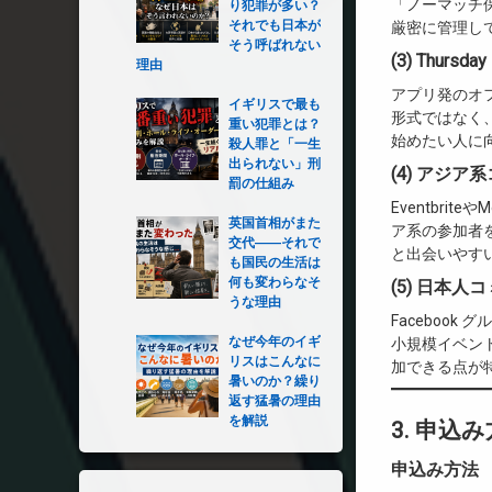
「ノーマッチ
り犯罪が多い？
それでも日本が
厳密に管理し
そう呼ばれない
(3) Thur
理由
アプリ発のオ
イギリスで最も
形式ではなく
重い犯罪とは？
始めたい人に
殺人罪と「一生
出られない」刑
(4) アジ
罰の仕組み
Eventbrit
英国首相がまた
ア系の参加者
交代――それで
と出会いやす
も国民の生活は
何も変わらなそ
(5) 日本
うな理由
Facebook
なぜ今年のイギ
小規模イベン
リスはこんなに
加できる点が
暑いのか？繰り
返す猛暑の理由
を解説
3. 申込
申込み方法