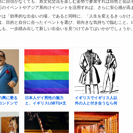
語に自信がなくても、異文化交流を楽しむ姿勢で参加すれば自然と会話
応のイベントやアジア系向けイベントを活用すれば、さらに安心感が高
ーは「効率的な出会いの場」であると同時に、「人生を変えるきっかけ
は、目的と自分に合ったイベントを選び、前向きな気持ちで臨むこと。
んも、一歩踏み出して新しい出会いを見つけてみてはいかがでしょうか
の輿に乗る
日本人ゲイ男性の魅力
イギリスでイギリス人以
ロンドンで
と、イギリスLGBTQ+文
外の人と付き合うなら何
目立て！
化の中での可能性
人がおすすめか？