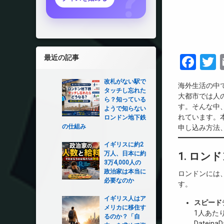
Fac
T
最近の記事
改札がない駅で
海外生活の中
タッチし忘れた
大都市では人
ら？知っている
す。そんな中
ようで知らない
れています。
ロンドン地下鉄
の仕組み
申し込み方法
イギリスに約2
万人、日本に約
1. ロ
3万4,000人の
政治家は本当に
ロンドンには
必要なのか
す。
イギリス人はア
スピードデ
メリカに移住す
1人あたり
るのか？「自
Datei