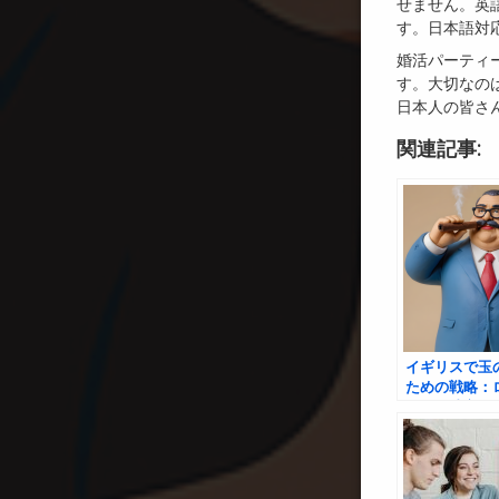
せません。英
す。日本語対
婚活パーティ
す。大切なの
日本人の皆さ
関連記事:
イギリスで玉
ための戦略：
はなく地方で