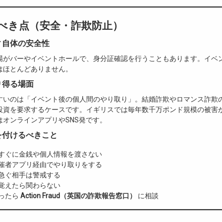
意すべき点（安全・詐欺防止）
ィ自体の安全性
場がバーやイベントホールで、身分証確認を行うこともあります。イベ
はほとんどありません。
り得る場面
すいのは「イベント後の個人間のやり取り」。結婚詐欺やロマンス詐欺
投資を要求するケースです。イギリスでは毎年数千万ポンド規模の被害
はオンラインアプリやSNS発です。
を付けるべきこと
すぐに金銭や個人情報を渡さない
催者アプリ経由でやり取りをする
急ぐ相手は警戒する
覚えたら関わらない
ったら
Action Fraud（英国の詐欺報告窓口）
に相談