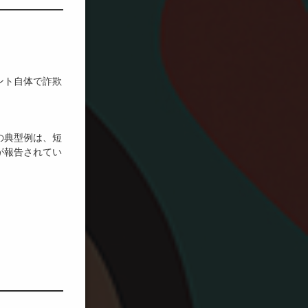
ント自体で詐欺
の典型例は、短
が報告されてい