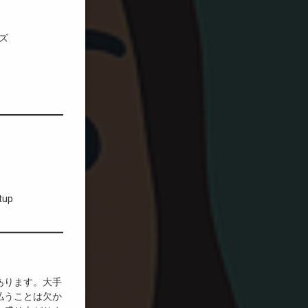
ズ
tup
あります。大手
払うことは欠か