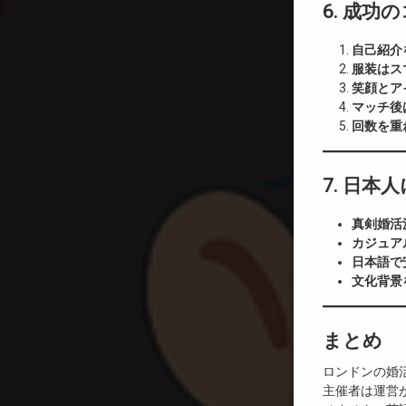
6. 成功
自己紹介
服装はス
笑顔とア
マッチ後
回数を重
7. 日
真剣婚活
カジュア
日本語で
文化背景
まとめ
ロンドンの婚
主催者は運営