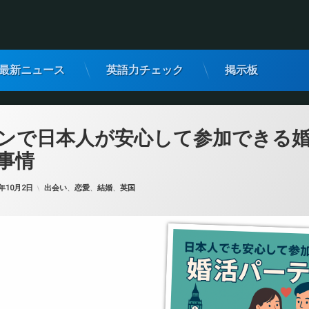
最新ニュース
英語力チェック
掲示板
ンで日本人が安心して参加できる
事情
カテゴリー:
5年10月2日
出会い
、
恋愛
、
結婚
、
英国