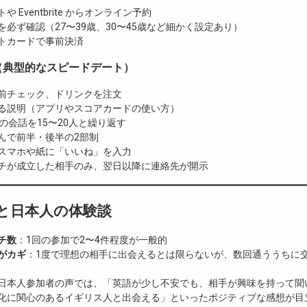
や Eventbrite からオンライン予約
を必ず確認（27〜39歳、30〜45歳など細かく設定あり）
トカードで事前決済
（典型的なスピードデート）
前チェック、ドリンクを注文
る説明（アプリやスコアカードの使い方）
間の会話を15〜20人と繰り返す
んで前半・後半の2部制
スマホや紙に「いいね」を入力
チが成立した相手のみ、翌日以降に連絡先が開示
率と日本人の体験談
チ数
：1回の参加で2〜4件程度が一般的
がカギ
：1度で理想の相手に出会えるとは限らないが、数回通ううちに
日本人参加者の声では、「英語が少し不安でも、相手が興味を持って聞
化に関心のあるイギリス人と出会える」といったポジティブな感想が目