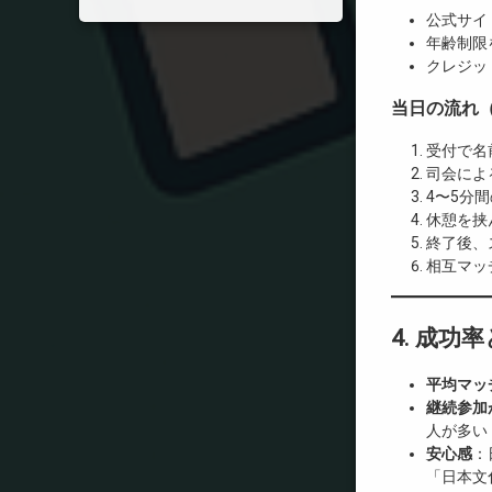
公式サイト
年齢制限
クレジッ
当日の流れ
受付で名
司会によ
4〜5分
休憩を挟
終了後、
相互マッ
4. 成功
平均マッ
継続参加
人が多い
安心感
：
「日本文