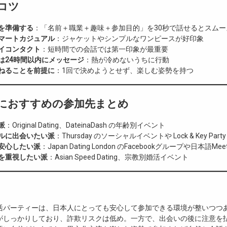
のコツ
を準備する
：「名前＋職業＋趣味＋参加目的」を30秒で話せるとスムー
マートカジュアル
：ジャケットやシンプルなワンピースが好印象
イコンタクト
：短時間での会話では第一印象が最重要
は24時間以内にメッセージ
：熱が冷めないうちに行動
ねることを前提に
：1回で決めようとせず、楽しむ姿勢を持つ
本人におすすめの参加先まとめ
派
：Original Dating、DateinaDash の年齢別イベント
ルに出会いたい派
：Thursday のソーシャルイベントや Lock & Key Party
安心したい派
：Japan Dating London のFacebookグループや日本語Mee
を重視したい派
：Asian Speed Dating、宗教別婚活イベント
活パーティーは、日本人にとっても安心して参加できる環境が整いつつ
がしっかりしており、詐欺リスクは低め。一方で、出会いの後に注意を