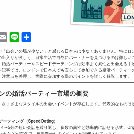
ebook
witter
Email
Line
共
有
で「出会いの場が少ない」と感じる日本人は少なくありません。特にロ
の出入りが激しく、日常生活で自然にパートナーを見つけるのは難しい
、婚活パーティーやスピードデーティングは効率よく異性と出会える手
本記事では、ロンドンで日本人でも安心して参加できる婚活パーティー
、注意点を整理し、実際に参加する際のポイントを詳しく解説します。
ンドンの婚活パーティー市場の概要
、さまざまなスタイルの出会いイベントが存在します。代表的なものは
ーティング（Speed Dating）
4〜5分の短い会話を繰り返し、多数の異性と効率的に話せる形式。Original 
naDash などが有名で、毎週数十件のイベントが開催されています。