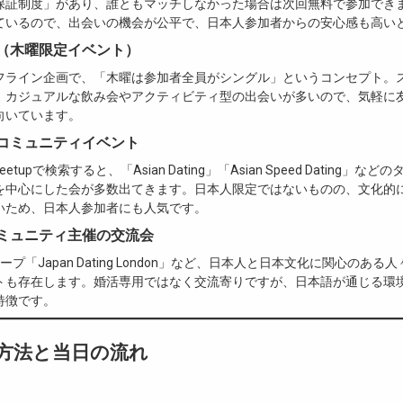
保証制度」があり、誰ともマッチしなかった場合は次回無料で参加でき
ているので、出会いの機会が公平で、日本人参加者からの安心感も高い
sday（木曜限定イベント）
フライン企画で、「木曜は参加者全員がシングル」というコンセプト。
、カジュアルな飲み会やアクティビティ型の出会いが多いので、気軽に
向いています。
ア系コミュニティイベント
eやMeetupで検索すると、「Asian Dating」「Asian Speed Dating」
を中心にした会が多数出てきます。日本人限定ではないものの、文化的
いため、日本人参加者にも人気です。
人コミュニティ主催の交流会
 グループ「Japan Dating London」など、日本人と日本文化に関心のあ
トも存在します。婚活専用ではなく交流寄りですが、日本語が通じる環
特徴です。
み方法と当日の流れ