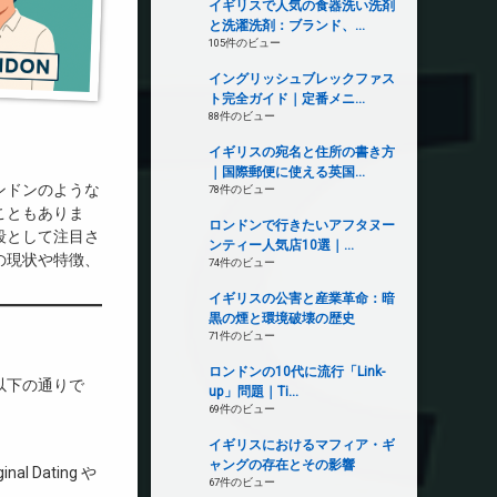
イギリスで人気の食器洗い洗剤
と洗濯洗剤：ブランド、...
105件のビュー
イングリッシュブレックファス
ト完全ガイド｜定番メニ...
88件のビュー
イギリスの宛名と住所の書き方
｜国際郵便に使える英国...
ンドンのような
78件のビュー
こともありま
ロンドンで行きたいアフタヌー
段として注目さ
ンティー人気店10選｜...
の現状や特徴、
74件のビュー
イギリスの公害と産業革命：暗
黒の煙と環境破壊の歴史
71件のビュー
ロンドンの10代に流行「Link-
以下の通りで
up」問題｜Ti...
69件のビュー
イギリスにおけるマフィア・ギ
ャングの存在とその影響
Dating や
67件のビュー