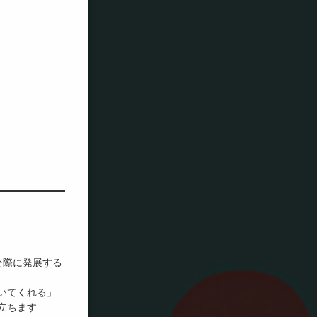
交際に発展する
いてくれる」
立ちます