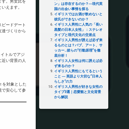
ます。男女比を
ン」は存在するのか？―現代英
といえます。
国の出会い事情を探る
イギリスではお酒が飲めないと
彼氏ができないのか？
イギリス人男性に人気の「長い
スピードデート
黒髪の日本人女性」：ステレオ
友達づくりから
タイプと現代文化の交差点
イギリス人男性が誘えば必ず来
るものとは？パブ、アート、サ
ッカー…彼らの“行動原理”を徹
などのタイトルでアジ
底分析！
に近い背景の人
イギリス人女性は何に誘えば必
ず来るのか？
イギリス人男性にもてるという
こと ― 英語より大切な“日本人
らしさ”の力
る人々を対象とした
イギリス人男性が好きな女性の
境で安心して参
タイプ3選｜恋愛観と文化背景
から解説