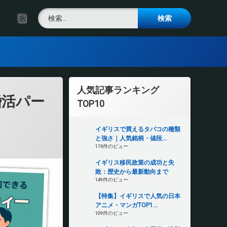
検索:
RSS
人気記事ランキング
婚活パー
TOP10
イギリスで買えるタバコの種類
と強さ｜人気銘柄・値段...
176件のビュー
イギリス移民政策の成功と失
敗：歴史から最新動向まで
149件のビュー
【特集】イギリスで人気の日本
アニメ・マンガTOP1...
109件のビュー