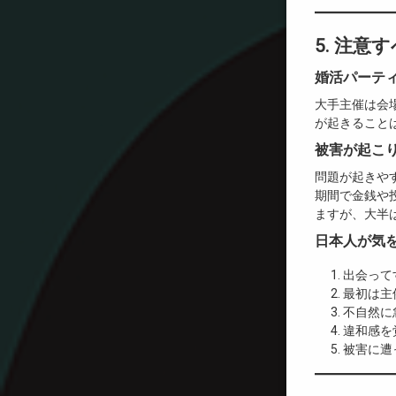
5. 注
婚活パーテ
大手主催は会
が起きること
被害が起こ
問題が起きや
期間で金銭や
ますが、大半
日本人が気
出会って
最初は主
不自然に
違和感を
被害に遭