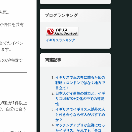
人気。
ブログランキング
文化や信仰を共有
イギリスランキング
当てたイベン
ります。
関連記事
るのが特徴で
イギリスで玉の輿に乗るための
戦略：ロンドンではなく地方で
目立て！
日本人ゲイ男性の魅力と、イギ
リスLGBTQ+文化の中での可能
9割が1件以上
性
で、自分に合う
イギリスでイギリス人以外の人
と付き合うなら何人がおすすめ
か？
マッチングアプリが主流になっ
たイギリス、それでも「合コ