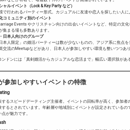
ルイベント（Lock & Key Party など）
模で行われるパーティー形式。カジュアルに友達や恋人を探したい人に
化コミュニティ別のイベント
m Marriage Events やクリスチャン向けの出会いイベントなど、特定の
が集まる場も多数あります。
・日本人向けのグループ
日本人限定」の婚活パーティーは数が少ないものの、アジア系に焦点を
英交流のMeetupなどがあり、日本人が参加しやすい環境も整いつつあ
ロンドンには「真剣婚活からカジュアルな恋活まで」幅広い選択肢があ
本人が参加しやすいイベントの特徴
Dating
表するスピードデーティング主催者。イベントの回転率が高く、参加者の
験するとされています。年齢層や地域別にイベントが設定されているの
い点が魅力です。
ash