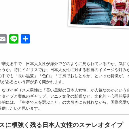
ebook
witter
Email
Line
共
有
が増える中で、日本人女性が海外でどのように見られているのか、気に
ょうか。特にイギリスでは、日本人女性に対する独自のイメージや好み
の中でも「長い黒髪」「色白」「古風でおしとやか」といった特徴が、
気があるという声が多く聞かれます。
、なぜイギリス人男性に「長い黒髪の日本人女性」が人気なのかという
オタイプと実像のギャップ、アニメ文化の影響など、文化的・心理的要
終的には、「中身で人を選ぶこと」の大切さにも触れながら、国際恋愛
提供したいと思います。
ギリスに根強く残る日本人女性のステレオタイプ