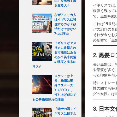
由」を求めて海
イギリスでは
を渡る人々
根強く残って
なぜアメリカ人
て、黒髪を結
はイギリスに移
これは19世
住するのか？政
パの幻想の名
治だけではない
7つの理由
それが今なお
の影響で「黒
イギリスがアメ
リカに攻撃され
る可能性はある
2. 黒
のか？英米同盟
の現実と将来の
長い黒髪は、
リスク
や茶髪が多く
った印象を与
ロケットは上
昇、株価は墜
特にストレー
落？スペース
性の間でも好
X（SPCX）、
グの女性には
打ち上げ成功で
も公募価格割れの理由
3. 日
「紳士の国」イ
ギリスは日本よ