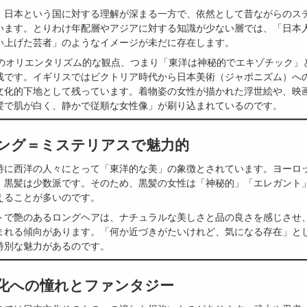
、日本という国に対する理解が深まる一方で、依然として昔ながらのス
います。とりわけ年配層やアジアに対する知識が少ない層では、「日本
い上げた芸者」のようなイメージが未だに存在します。
紀のオリエンタリズム的な観点、つまり「東洋は神秘的でエキゾチック」
残です。イギリスではビクトリア時代から日本美術（ジャポニズム）へ
文化的下地として残っています。着物姿の女性が描かれた浮世絵や、映
髪で肌が白く、静かで従順な女性像」が刷り込まれているのです。
髪ロング＝ミステリアスで魅力的
特に西洋の人々にとって「東洋的な美」の象徴とされています。ヨーロ
、黒髪は少数派です。そのため、黒髪の女性は「神秘的」「エレガント
えることが多いのです。
トで艶のあるロングヘアは、ナチュラルな美しさと品の良さを感じさせ
まれる傾向があります。「何か近づきがたいけれど、気になる存在」と
特別な魅力があるのです。
本文化への憧れとファンタジー