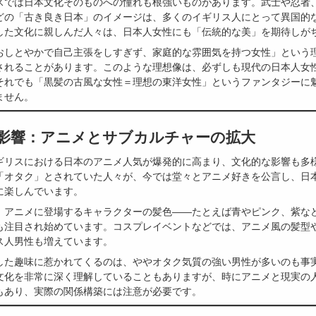
スでは日本文化そのものへの憧れも根強いものがあります。武士や忍者
どの「古き良き日本」のイメージは、多くのイギリス人にとって異国的
した文化に親しんだ人々は、日本人女性にも「伝統的な美」を期待しが
おしとやかで自己主張をしすぎず、家庭的な雰囲気を持つ女性」という
されることがあります。このような理想像は、必ずしも現代の日本人女
それでも「黒髪の古風な女性＝理想の東洋女性」というファンタジーに
ません。
代の影響：アニメとサブカルチャーの拡大
ギリスにおける日本のアニメ人気が爆発的に高まり、文化的な影響も多
「オタク」とされていた人々が、今では堂々とアニメ好きを公言し、日
に楽しんでいます。
、アニメに登場するキャラクターの髪色――たとえば青やピンク、紫な
も注目され始めています。コスプレイベントなどでは、アニメ風の髪型
ス人男性も増えています。
した趣味に惹かれてくるのは、ややオタク気質の強い男性が多いのも事
文化を非常に深く理解していることもありますが、時にアニメと現実の
もあり、実際の関係構築には注意が必要です。