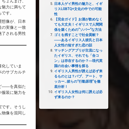
、ちょんまげ、
日本人ゲイ男性の魅力と、イギ
な魅力に満ちて
リスLGBTQ+文化の中での可能
ちです。
性
【完全ガイド】お酒が飲めなく
理想像が、日本
ても大丈夫！イギリスで人間関
性の実像と一致
係を築くための“ソバー”な方法
魅了される男性
ゴミを残すことで社会貢献？
――あるイギリス人彼氏と日本
人女性の短すぎた恋の話
マッチングアプリが主流になっ
たイギリス、それでも「合コ
ン」は存在するのか？―現代英
様化していま
国の出会い事情を探る
イギリス人男性が誘えば必ず来
本のサブカルチ
るものとは？パブ、アート、サ
ッカー…彼らの“行動原理”を徹
ど――を真似た
底分析！
イギリス人女性は何に誘えば必
や服装に魅力を
ず来るのか？
実です。そうし
人物像を混同し