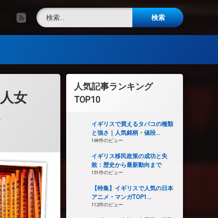
検索:
RSS
人気記事ランキング
人女
TOP10
点
イギリスで買えるタバコの種類
と強さ｜人気銘柄・値段...
169件のビュー
イギリス移民政策の成功と失
敗：歴史から最新動向まで
151件のビュー
【特集】イギリスで人気の日本
アニメ・マンガTOP1...
112件のビュー