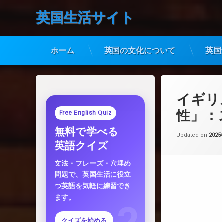
英国生活サイト
ホーム
英国の文化について
英国
コ
ン
テ
イギリ
ン
ツ
性」：
Free English Quiz
へ
無料で学べる
ス
Updated on
202
キ
英語クイズ
ッ
プ
文法・フレーズ・穴埋め
問題で、英国生活に役立
つ英語を気軽に練習でき
ます。
クイズを始める