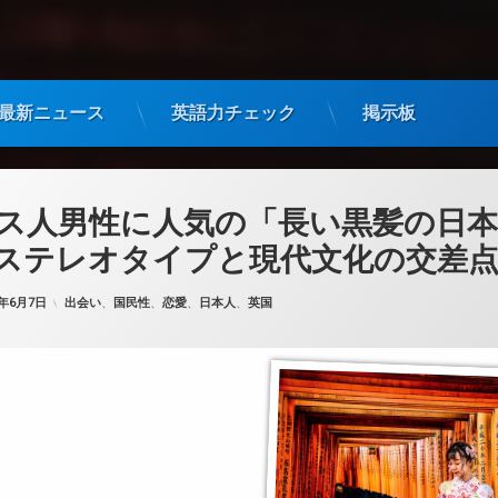
最新ニュース
英語力チェック
掲示板
ス人男性に人気の「長い黒髪の日本
ステレオタイプと現代文化の交差
カテゴリー:
5年6月7日
出会い
、
国民性
、
恋愛
、
日本人
、
英国