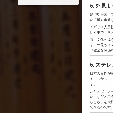
5. 外
髪型や服装、
いて最も重要
イギリス人男
いく中で「考
特に文化の違
す。外見やス
り健全な関係
6. ス
日本人女性が
す。しかし、
す。
たとえば「大
い」などと考
らしさ」を大
できるのです