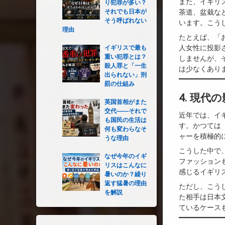
また、イギリ
り犯罪が多い？
茶道、盆栽な
それでも日本が
そう呼ばれない
います。こう
理由
たとえば、「
人女性に投影
イギリスで最も
重い犯罪とは？
しませんが、
殺人罪と「一生
は少なくあり
出られない」刑
罰の仕組み
4. 現
英国首相がまた
交代――それで
近年では、イ
も国民の生活は
す。かつては
何も変わらなそ
ャーを積極的
うな理由
こうした中で
なぜ今年のイギ
ファッション
リスはこんなに
感じるイギリ
暑いのか？繰り
返す猛暑の理由
ただし、こう
を解説
た相手は日本
ているケース