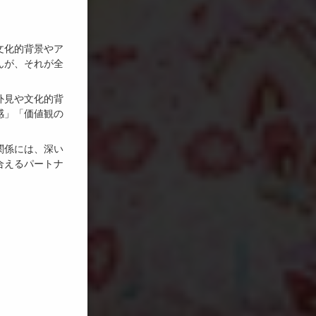
文化的背景やア
んが、それが全
外見や文化的背
感」「価値観の
関係には、深い
合えるパートナ