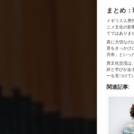
まとめ：
イギリス人男
ニメ文化の影
てではありま
真に大切なの
景をきっかけ
共有」といっ
異文化交流は
絆と学びがあ
ーを見つけて
関連記事: