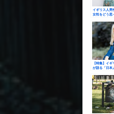
イギリス人男
女性をどう思
か？
【特集】イギ
が語る「日本
恋愛」：その
ップのリアル