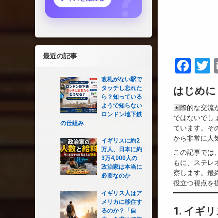
最近の記事
Fac
T
改札がない駅で
タッチし忘れた
はじめに
ら？知っている
ようで知らない
国際的な交流
ロンドン地下鉄
ではないでし
の仕組み
ています。そ
から非常に人
イギリスに約2
万人、日本に約
この記事では
3万4,000人の
もに、ステレ
政治家は本当に
察します。最
必要なのか
役立つ視点を
イギリス人はア
メリカに移住す
1. イ
るのか？「自