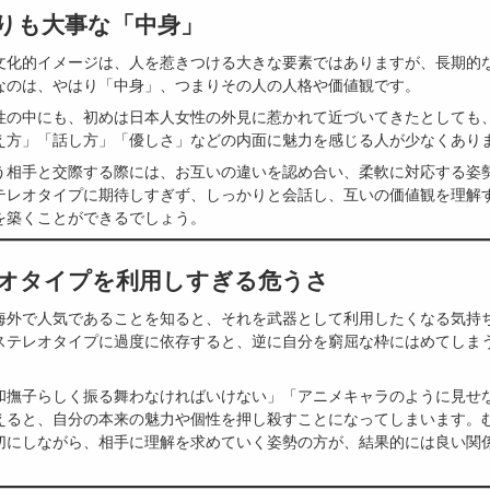
見よりも大事な「中身」
文化的イメージは、人を惹きつける大きな要素ではありますが、長期的
なのは、やはり「中身」、つまりその人の人格や価値観です。
性の中にも、初めは日本人女性の外見に惹かれて近づいてきたとしても
え方」「話し方」「優しさ」などの内面に魅力を感じる人が少なくあり
う相手と交際する際には、お互いの違いを認め合い、柔軟に対応する姿
テレオタイプに期待しすぎず、しっかりと会話し、互いの価値観を理解
を築くことができるでしょう。
テレオタイプを利用しすぎる危うさ
海外で人気であることを知ると、それを武器として利用したくなる気持
ステレオタイプに過度に依存すると、逆に自分を窮屈な枠にはめてしま
和撫子らしく振る舞わなければいけない」「アニメキャラのように見せ
えると、自分の本来の魅力や個性を押し殺すことになってしまいます。
切にしながら、相手に理解を求めていく姿勢の方が、結果的には良い関
。