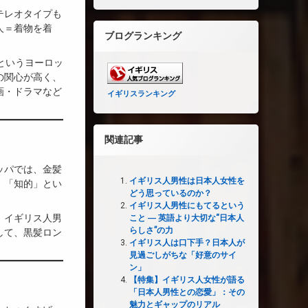
テレオタイプも
人＝着物を着
ブログランキング
というヨーロッ
の関心が高く、
画・ドラマなど
イギリスランキング
関連記事
ッパでは、金髪
イギリス人男性は日本人女性を
」「知的」とい
どう思っているのか？
イギリス人男性にもてるという
、イギリス人男
こと ― 英語より大切な“日本人
らしさ”の力
して、黒髪ロン
イギリス人は口下手？日本人が
見過ごしがちな「好意のサイ
ン」
【特集】イギリス人女性が語る
「日本人男性との恋愛」：その
魅力とギャップのリアル