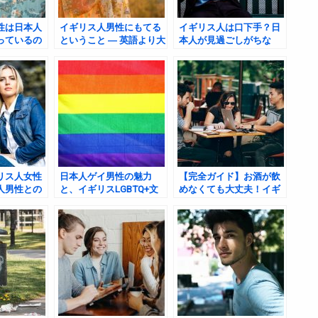
性は日本人
イギリス人男性にもてる
イギリス人は口下手？日
っているの
ということ ― 英語より大
本人が見過ごしがちな
切な“日本人らしさ”の力
「好意のサイン」
リス人女性
日本人ゲイ男性の魅力
【完全ガイド】お酒が飲
人男性との
と、イギリスLGBTQ+文
めなくても大丈夫！イギ
魅力とギャ
化の中での可能性
リスで人間関係を築くた
めの“ソバー”な方法