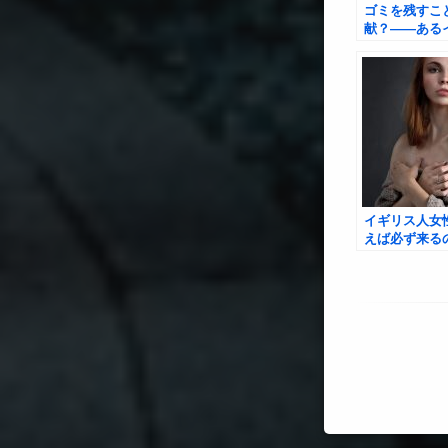
ゴミを残すこ
献？――ある
彼氏と日本人
ぎた恋の話
イギリス人女
えば必ず来る