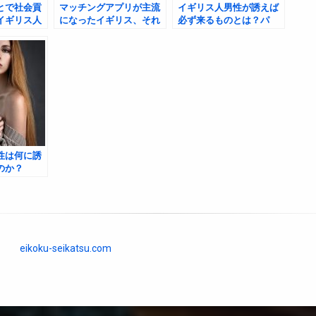
とで社会貢
マッチングアプリが主流
イギリス人男性が誘えば
イギリス人
になったイギリス、それ
必ず来るものとは？パ
女性の短す
でも「合コン」は存在す
ブ、アート、サッカー…
るのか？―現代英国の出
彼らの“行動原理”を徹底
会い事情を探る
分析！
性は何に誘
のか？
eikoku-seikatsu.com