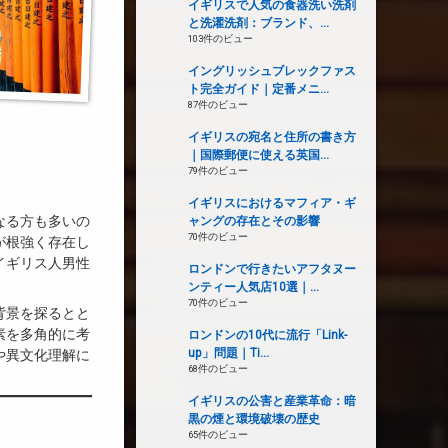
イギリスで人気の食器洗い洗剤
と洗濯洗剤：ブランド、...
103件のビュー
イングリッシュブレックファス
ト完全ガイド｜定番メニ...
87件のビュー
イギリスの宛名と住所の書き方
｜国際郵便に使える英国...
79件のビュー
イギリスにおけるマフィア・ギ
なる方も多いの
ャングの存在とその影響
70件のビュー
が根強く存在し
イギリス人男性
ロンドンで行きたいアフタヌー
ンティー人気店10選｜...
70件のビュー
背景を探るとと
素を多角的に考
ロンドンの10代に流行「Link-
up」問題｜Ti...
や異文化理解に
68件のビュー
イギリスの公害と産業革命：暗
黒の煙と環境破壊の歴史
65件のビュー