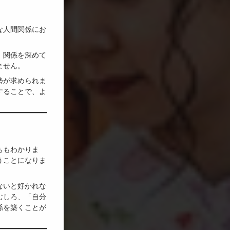
な人間関係にお
、関係を深めて
ません。
勢が求められま
することで、よ
ちもわかりま
うことになりま
ないと好かれな
むしろ、「自分
係を築くことが