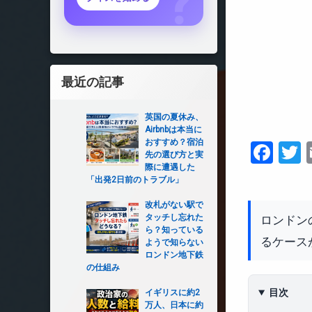
最近の記事
英国の夏休み、
Airbnbは本当に
おすすめ？宿泊
Fac
T
先の選び方と実
際に遭遇した
「出発2日前のトラブル」
改札がない駅で
ロンドン
タッチし忘れた
ら？知っている
るケース
ようで知らない
ロンドン地下鉄
の仕組み
目次
イギリスに約2
万人、日本に約