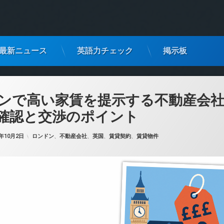
最新ニュース
英語力チェック
掲示板
ンで高い家賃を提示する不動産会
確認と交渉のポイント
カテゴリー:
5年10月2日
ロンドン
、
不動産会社
、
英国
、
賃貸契約
、
賃貸物件