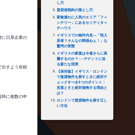
し穴
賃貸借契約の落とし穴
家族連れに人気のエリア「フィ
ンチリー」にあるセミディタッ
チハウス
イギリスでの物件内見―「現入
特に日系企業の
居者？そんなの関係ねぇ！」な
驚愕の実態
イギリスの家賃は今後さらに高
騰するのか？──テナントに迫
る新たな現実
で出すよう依頼
【保存版】イギリス・ロンドン
で賃貸物件を探すときに絶対チ
ェックすべき6つのポイント：
見落とすと絶対後悔する理由と
は？
覧時に複数の申
ロンドンで賃貸物件を探す正し
い方法