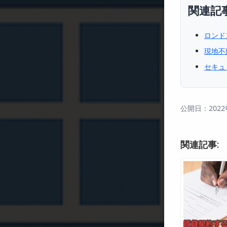
関連記
ロンド
現地不
セキュ
公開日：2022
関連記事: