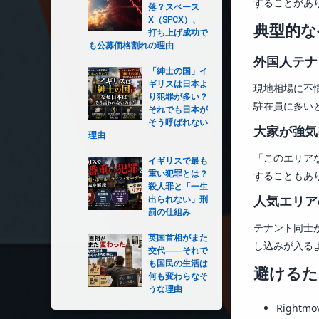
することがあ
落？スペース
X（SPCX）、
典型的な
打ち上げ成功で
も公募価格割れの理由
外国人テナ
「紳士の国」イ
ギリスは日本よ
現地相場に不
り犯罪が多い？
駐在員に多い
それでも日本が
そう呼ばれない
大家が強気
理由
「このエリア
イギリスで最も
重い犯罪とは？
することもあ
殺人罪と「一生
出られない」刑
人気エリア
罰の仕組み
テナント同士
英国首相がまた
し込みが入る
交代――それで
も国民の生活は
避けるた
何も変わらなそ
うな理由
Right