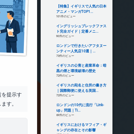
【特集】イギリスで人気の日本
アニメ・マンガTOP1...
101件のビュー
イングリッシュブレックファス
ト完全ガイド｜定番メニ...
90件のビュー
ロンドンで行きたいアフタヌー
ンティー人気店10選｜...
73件のビュー
イギリスの公害と産業革命：暗
黒の煙と環境破壊の歴史
72件のビュー
イギリスの宛名と住所の書き方
｜国際郵便に使える英国...
賃を提示す
72件のビュー
します。
ロンドンの10代に流行「Link-
up」問題｜Ti...
69件のビュー
イギリスにおけるマフィア・ギ
ャングの存在とその影響