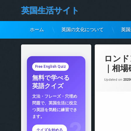
英国生活サイト
ホーム
英国の文化について
英国
コ
ン
テ
ロンド
ン
ツ
｜相場
Free English Quiz
へ
無料で学べる
ス
Updated on
202
キ
英語クイズ
ッ
プ
文法・フレーズ・穴埋め
問題で、英国生活に役立
つ英語を気軽に練習でき
ます。
クイズを始める