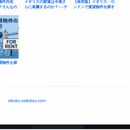
物件内見
イギリスの家賃は今後さ
【保存版】イギリス・ロ
？そんなの
らに高騰するのか？──テ
ンドンで賃貸物件を探す
な驚愕の実
ナントに迫る新たな現実
ときに絶対チェックすべ
き6つのポイント：見落
とすと絶対後悔する理由
とは？
貸物件を探
eikoku-seikatsu.com