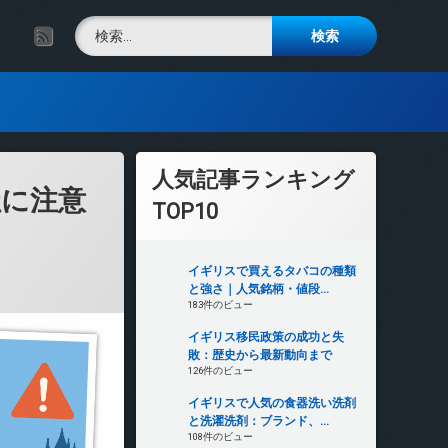
検索:
RSS
人気記事ランキング
社に注意
TOP10
イギリスで買えるタバコの種類
と強さ｜人気銘柄・値段...
183件のビュー
イギリス移民政策の成功と失
敗：歴史から最新動向まで
126件のビュー
イギリスで人気の食器洗い洗剤
と洗濯洗剤：ブランド、...
108件のビュー