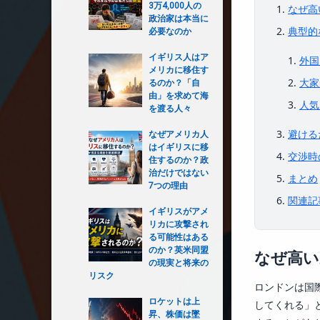
3万4,000人の
なぜ高
政治家は本当に
典型的
必要なのか
イギリス人はア
外国
メリカに移住す
大家
るのか？「自
由」を求めて海
人気
を渡る人々
避ける
なぜアメリカ人
はイギリスに移
交渉時
住するのか？政
治だけではない
まとめ
7つの理由
関連記
イギリスがアメ
リカに攻撃され
る可能性はある
のか？英米同盟
なぜ高い
の現実と将来の
リスク
ロンドンは国
ロケットは上
してくれる」
昇、株価は墜