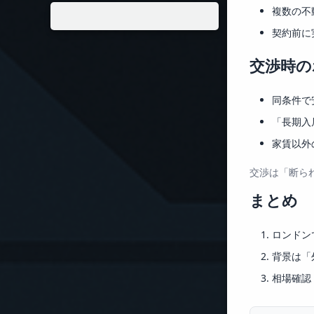
複数の不
契約前に
交渉時の
同条件で
「長期入
家賃以外
交渉は「断ら
まとめ
ロンドン
背景は「
相場確認