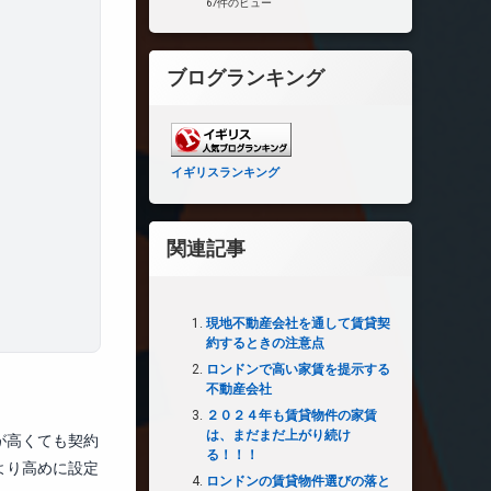
67件のビュー
ブログランキング
イギリスランキング
関連記事
現地不動産会社を通して賃貸契
約するときの注意点
ロンドンで高い家賃を提示する
不動産会社
２０２４年も賃貸物件の家賃
は、まだまだ上がり続け
が高くても契約
る！！！
より高めに設定
ロンドンの賃貸物件選びの落と