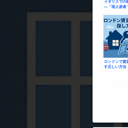
イギリスでの
―「現入居者
関係ねぇ！」
態
ロンドンで賃
す正しい方法