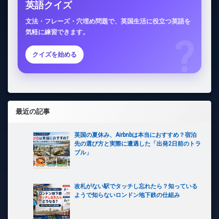
英語クイズ
文法・フレーズ・穴埋め問題で、英国生活に役立つ英語を
気軽に練習できます。
クイズを始める
最近の記事
英国の夏休み、Airbnbは本当におすすめ？宿泊
先の選び方と実際に遭遇した「出発2日前のトラ
ブル」
改札がない駅でタッチし忘れたら？知っている
ようで知らないロンドン地下鉄の仕組み