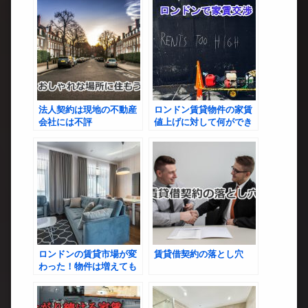
法人契約は現地の不動産
ロンドン賃貸物件の家賃
会社には不評
値上げに対して何ができ
る？
ロンドンの賃貸市場が変
賃貸借契約の落とし穴
わった！物件は増えても
借り手がつかない理由と
は？