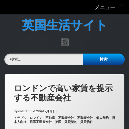
ホーム
メニュー
コ
英国の文化について
英国生活サイト
ン
テ
英国最新ニュース
ン
RSS
ツ
へ
英語力チェック
ス
検索:
キ
掲示板
ッ
プ
ロンドンで高い家賃を提示
する不動産会社
Updated on
2022年12月7日
カテゴリー:
トラブル
、
ロンドン
、
不動産
、
不動産会社
、
不動産会社
、
個人契約
、
日
本人向け
、
日系不動産会社
、
英国
、
賃貸契約
、
賃貸物件