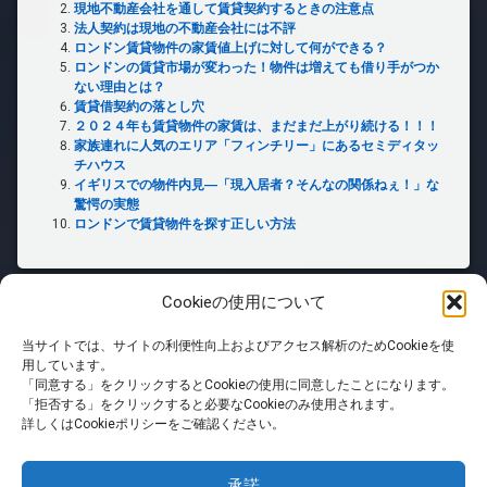
現地不動産会社を通して賃貸契約するときの注意点
法人契約は現地の不動産会社には不評
ロンドン賃貸物件の家賃値上げに対して何ができる？
ロンドンの賃貸市場が変わった！物件は増えても借り手がつか
ない理由とは？
賃貸借契約の落とし穴
２０２４年も賃貸物件の家賃は、まだまだ上がり続ける！！！
家族連れに人気のエリア「フィンチリー」にあるセミディタッ
チハウス
イギリスでの物件内見―「現入居者？そんなの関係ねぇ！」な
驚愕の実態
ロンドンで賃貸物件を探す正しい方法
Cookieの使用について
当サイトでは、サイトの利便性向上およびアクセス解析のためCookieを使
ホーム
用しています。
「同意する」をクリックするとCookieの使用に同意したことになります。
「拒否する」をクリックすると必要なCookieのみ使用されます。
PRIVACY POLICY
詳しくはCookieポリシーをご確認ください。
免責事項
承諾