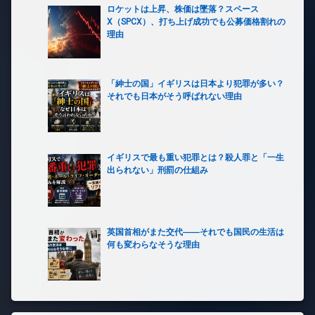
ロケットは上昇、株価は墜落？スペース
X（SPCX）、打ち上げ成功でも公募価格割れの
理由
「紳士の国」イギリスは日本より犯罪が多い？
それでも日本がそう呼ばれない理由
イギリスで最も重い犯罪とは？殺人罪と「一生
出られない」刑罰の仕組み
英国首相がまた交代――それでも国民の生活は
何も変わらなそうな理由