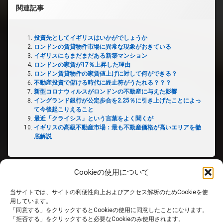
関連記事
投資先としてイギリスはいかがでしょうか
ロンドンの賃貸物件市場に異常な現象がおきている
イギリスにもまだまだある新築マンション
ロンドンの家賃が17％上昇した理由
ロンドン賃貸物件の家賃値上げに対して何ができる？
不動産投資で儲ける時代に終止符がうたれる？？？
新型コロナウィルスがロンドンの不動産に与えた影響
イングランド銀行が公定歩合を2.25％に引き上げたことによっ
て今後起こりえること
最近「クライシス」という言葉をよく聞くが
イギリスの高級不動産市場：最も不動産価格が高いエリアを徹
底解説
Cookieの使用について
当サイトでは、サイトの利便性向上およびアクセス解析のためCookieを使
ホーム
用しています。
「同意する」をクリックするとCookieの使用に同意したことになります。
「拒否する」をクリックすると必要なCookieのみ使用されます。