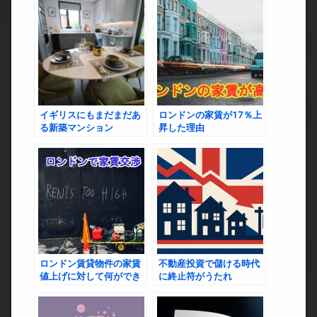
イギリスにもまだまだあ
ロンドンの家賃が17％上
る新築マンション
昇した理由
ロンドン賃貸物件の家賃
不動産投資で儲ける時代
値上げに対して何ができ
に終止符がうたれ
る？
る？？？