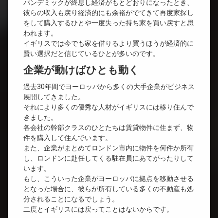
パンデミックが終息し経済がもとどおりになったとき、
彼らの収入も戻り経済的にも余裕がでてきて再度家探し
をして購入するひとや一度失った持ち家を買い戻すと思
われます。
イギリスでは今でも家を借りるより買うほうが経済的に
賢い選択だと信じているひとが多いのです。
企業が動けばひとも動く
過去30年間でヨーロッパから多くの大手企業がビジネス
展開してきました。
それにより多くの優秀な人材がイギリスには移り住んで
きました。
各会社の幹部クラスのひとたちは賃貸物件に住まず、物
件を購入して住んでいます。
また、企業がまとめてロンドン市内に物件を何件か所有
し、ロンドンに赴任してくる駐在員にあてがったりして
います。
もし、こういった企業がヨーロッパに拠点を移動させる
となった場合に、彼らが所有している多くの不動産も処
分されることになるでしょう。
二度とイギリスには戻ってことはないからです。