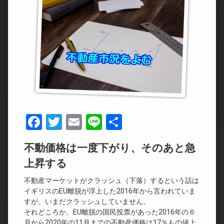
Facebook
Twitter
Email
Line
共
有
不動価格は一度下がり、そのあと急
上昇する
不動産マーケットがクラッシュ（下落）するという話は
イギリスのEU離脱が浮上した2016年から言われていま
すが、いまだクラッシュしていません。
それどころか、EU離脱の国民投票があった2016年の６
月から2020年の11月までの不動産価格は17％もの値上