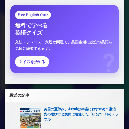
Free English Quiz
無料で学べる
英語クイズ
文法・フレーズ・穴埋め問題で、英国生活に役立つ英語を
気軽に練習できます。
クイズを始める
最近の記事
英国の夏休み、Airbnbは本当におすすめ？宿泊
先の選び方と実際に遭遇した「出発2日前のトラ
ブル」