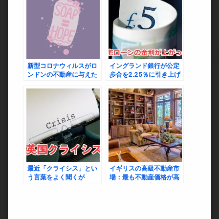
新型コロナウィルスがロ
イングランド銀行が公定
ンドンの不動産に与えた
歩合を2.25％に引き上げ
影響
たことによって今後起こ
りえること
最近「クライシス」とい
イギリスの高級不動産市
う言葉をよく聞くが
場：最も不動産価格が高
いエリアを徹底解説