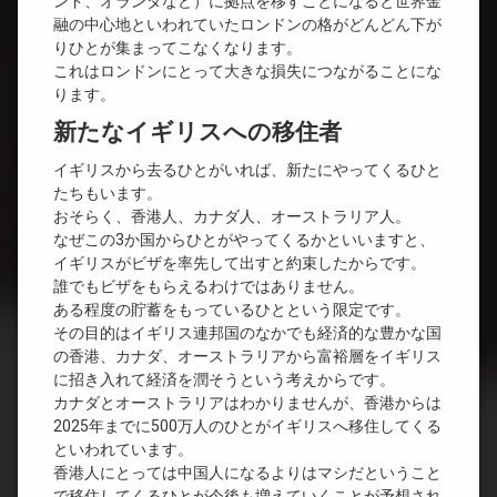
ンド、オランダなど）に拠点を移すことになると世界金
融の中心地といわれていたロンドンの格がどんどん下が
りひとが集まってこなくなります。
これはロンドンにとって大きな損失につながることにな
ります。
新たなイギリスへの移住者
イギリスから去るひとがいれば、新たにやってくるひと
たちもいます。
おそらく、香港人、カナダ人、オーストラリア人。
なぜこの3か国からひとがやってくるかといいますと、
イギリスがビザを率先して出すと約束したからです。
誰でもビザをもらえるわけではありません。
ある程度の貯蓄をもっているひとという限定です。
その目的はイギリス連邦国のなかでも経済的な豊かな国
の香港、カナダ、オーストラリアから富裕層をイギリス
に招き入れて経済を潤そうという考えからです。
カナダとオーストラリアはわかりませんが、香港からは
2025年までに500万人のひとがイギリスへ移住してくる
といわれています。
香港人にとっては中国人になるよりはマシだということ
で移住してくるひとが今後も増えていくことが予想され