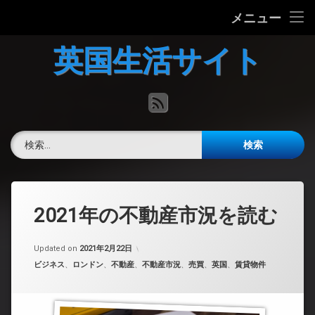
ホーム
メニュー
コ
英国の文化について
英国生活サイト
ン
テ
英国最新ニュース
ン
RSS
ツ
へ
英語力チェック
ス
検索:
キ
掲示板
ッ
プ
2021年の不動産市況を読む
Updated on
2021年2月22日
カテゴリー:
ビジネス
、
ロンドン
、
不動産
、
不動産市況
、
売買
、
英国
、
賃貸物件