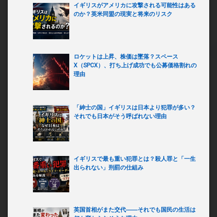
イギリスがアメリカに攻撃される可能性はある
のか？英米同盟の現実と将来のリスク
ロケットは上昇、株価は墜落？スペース
X（SPCX）、打ち上げ成功でも公募価格割れの
理由
「紳士の国」イギリスは日本より犯罪が多い？
それでも日本がそう呼ばれない理由
イギリスで最も重い犯罪とは？殺人罪と「一生
出られない」刑罰の仕組み
英国首相がまた交代――それでも国民の生活は