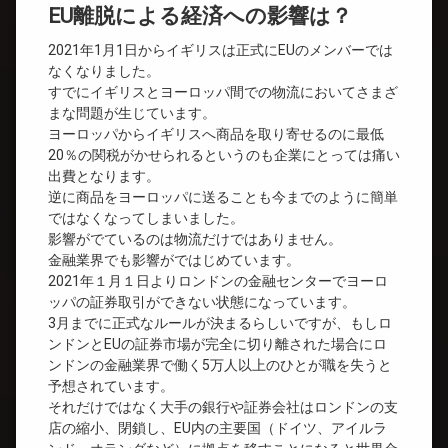
EU離脱による経済への影響は？
2021年1月1日からイギリスは正式にEUのメンバーでは
なくなりました。
すでにイギリスとヨーロッパ間での物流においてさまざ
まな問題が生じています。
ヨーロッパからイギリスへ商品を取り寄せるのに最低
20％の関税がかせられるというのも企業にとっては痛い
出費となります。
逆に商品をヨーロッパに送ることも今までのように簡単
ではなくなってしまいました。
影響がでているのは物流だけではありません。
金融業界でも影響がではじめています。
2021年１月１日よりロンドンの金融センターでヨーロ
ッパの証券取引ができない状態になっています。
3月までに正式なルールが決まるらしいですが、もしロ
ンドンとEUの証券市場が完全に切り離された場合にロ
ンドンの金融業界で働く5万人以上のひとが職を失うと
予想されています。
それだけではなく大手の銀行や証券会社はロンドンの支
店の縮小、閉鎖し、EU内の主要国（ドイツ、アイルラ