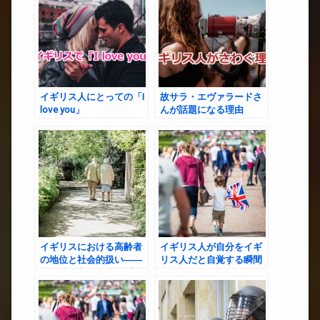
イギリス人にとっての「I
故サラ・エヴァラードさ
love you」
んが話題になる理由
イギリスにおける高齢者
イギリス人が自分をイギ
の地位と社会的扱い――
リス人だと自覚する瞬間
尊敬と現実のギャップ
とは