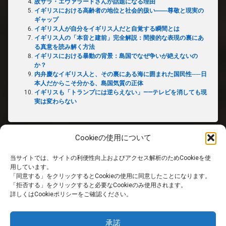
故サラ・エヴァラードさんが話題になる理由
イギリスにおける高齢者の地位と社会的扱い――尊敬と現実の
ギャップ
イギリス人が自分をイギリス人だと自覚する瞬間とは
イギリス人の「本音と建前」完全解説：間接的な表現の裏にあ
る真意を読み解く方法
イギリスにおける暴動の背景：島国でなぜ争いが絶えないの
か？
内弁慶なイギリス人と、その裏にある海に囲まれた国民性──日
本人だからこそ分かる、島国気質の正体
イギリスも「トランプには逆らえない」——テレビを消しても現
実は変わらない
Cookieの使用について
当サイトでは、サイトの利便性向上およびアクセス解析のためCookieを使
ホーム
用しています。
「同意する」をクリックするとCookieの使用に同意したことになります。
「拒否する」をクリックすると必要なCookieのみ使用されます。
PRIVACY POLICY
詳しくはCookieポリシーをご確認ください。
免責事項
承諾