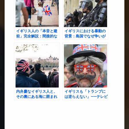
イギリス人の「本音と建
イギリスにおける暴動の
前」完全解説：間接的な
背景：島国でなぜ争いが
表現の裏にある真意を読
絶えないのか？
み解く方法
内弁慶なイギリス人と、
イギリスも「トランプに
その裏にある海に囲まれ
は逆らえない」——テレビ
た国民性──日本人だから
を消しても現実は変わら
こそ分かる、島国気質の
ない
正体