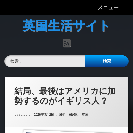
ホーム
メニュー
コ
英国の文化について
英国生活サイト
ン
テ
英国最新ニュース
ン
RSS
ツ
へ
英語力チェック
ス
検索:
キ
掲示板
ッ
プ
結局、最後はアメリカに加
勢するのがイギリス人？
カテゴリー:
Updated on
2026年3月2日
国柄
、
国民性
、
英国