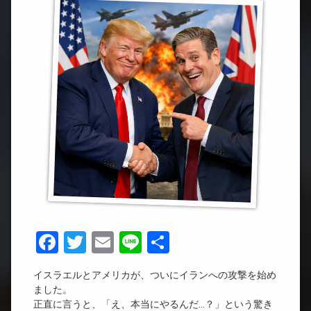
Facebook
Twitter
Email
Line
共
有
イスラエルとアメリカが、ついにイランへの攻撃を始め
ました。
正直に言うと、「え、本当にやるんだ…？」という驚き