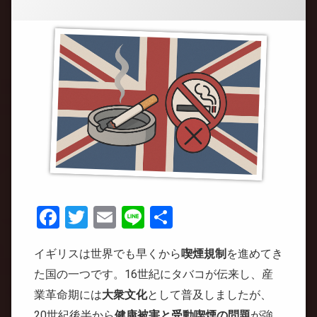
Facebook
Twitter
Email
Line
共
有
イギリスは世界でも早くから
喫煙規制
を進めてき
た国の一つです。16世紀にタバコが伝来し、産
業革命期には
大衆文化
として普及しましたが、
20世紀後半から
健康被害と受動喫煙の問題
が強