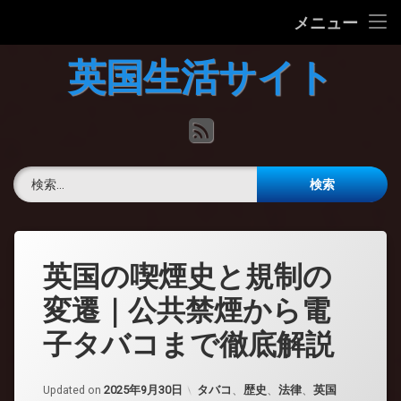
ホーム
メニュー
コ
英国の文化について
英国生活サイト
ン
テ
英国最新ニュース
ン
RSS
ツ
へ
英語力チェック
ス
検索:
キ
掲示板
ッ
プ
英国の喫煙史と規制の
変遷｜公共禁煙から電
子タバコまで徹底解説
カテゴリー:
Updated on
2025年9月30日
タバコ
、
歴史
、
法律
、
英国