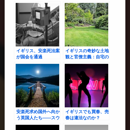
係
イギリス、安楽死法案
イギリスの奇妙な土地
が国会を通過
観と官僚主義：自宅の
庭木一本にすら自由が
ない国の話
安楽死求め国外へ向か
イギリスでも買春、売
う英国人たち――スウ
春は違法なのか？
ェーデン渡航と「自殺