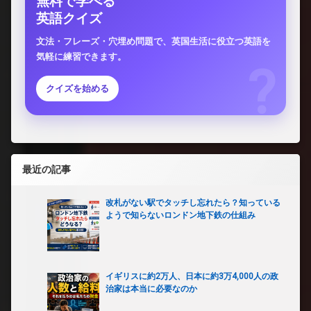
無料で学べる
英語クイズ
文法・フレーズ・穴埋め問題で、英国生活に役立つ英語を
気軽に練習できます。
クイズを始める
最近の記事
改札がない駅でタッチし忘れたら？知っている
ようで知らないロンドン地下鉄の仕組み
イギリスに約2万人、日本に約3万4,000人の政
治家は本当に必要なのか