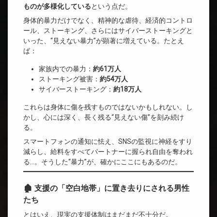
ものが多様化している
という点だ。
身体的暴力だけでなく、精神的な虐待、経済的コントロ
ール、ストーキング、さらにはサイバーストーキングと
いった、“見えない暴力”が顕著に増えている。たとえ
ば：
家族内での暴力：
約61万人
ストーキング被害：
約54万人
サイバーストーキング：
約18万人
これらは身体に傷を残すものではないかもしれない。し
かし、心には深く、長く残る“見えない傷”を刻み続け
る。
スマートフォンの通知に怯え、SNSの監視に神経をすり
減らし、給料をすべてパートナーに握られ自由を奪われ
る…。そうした“暴力”が、確かにここにもあるのだ。
🏚 支援の「空白地帯」に置き去りにされる男性
たち
とはいえ、現実の支援体制はまだまだ不十分だ。