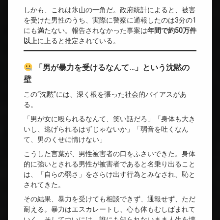
しかも、これは氷山の一角だ。政府統計によると、被害
を受けた男性のうち、実際に警察に通報したのは3分の1
にも満たない。報告されなかった事案は
年間で約50万件
以上
に上ると推定されている。
「男が暴力を受けるなんて…」という沈黙の
壁
この“沈黙”には、深く根を張った社会的バイアスがあ
る。
「男が女に殴られるなんて、笑い話だろ」「身体も大き
いし、逃げられるはずじゃないか」「弱音を吐くなん
て、男のくせに情けない」
こうした言葉が、男性被害者の口をふさいできた。身体
的に強いとされる男性が被害者であると名乗り出ること
は、「自らの弱さ」をさらけ出す行為とみなされ、恥と
されてきた。
その結果、暴力を受けても相談できず、通報せず、ただ
耐える。暴力はエスカレートし、心も体もむしばまれて
いく。そしてついには、誰にも知られないまま人生を壊