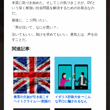
本質に気づき始めた。そしてこの気づきこそが、DVと
いう深く根強い社会問題を解決するための出発点なの
だ。
最後に、こう問いたい。
「男が泣いて、なにが悪い？」
泣いてもいい。助けを求めてもいい。勇気とは、声を出
すことだ。
関連記事:
教育の欠如が引き起こす
イギリス詐欺大全 〜こん
ヘイトクライム——英国の
な手口に騙されるなん
社会的課題
て、むしろ才能？！〜