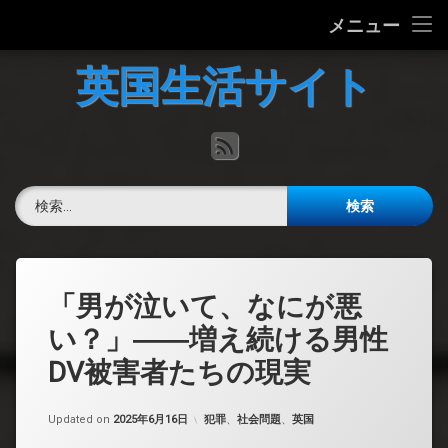
ホーム
メニュー
コ
英国の文化について
英国生活サイト
ン
テ
英国最新ニュース
ン
RSS
ツ
へ
英語力チェック
ス
検索:
キ
掲示板
ッ
プ
「男が泣いて、なにが悪
い？」――増え続ける男性
DV被害者たちの現実
カテゴリー:
Updated on
2025年6月16日
犯罪
、
社会問題
、
英国