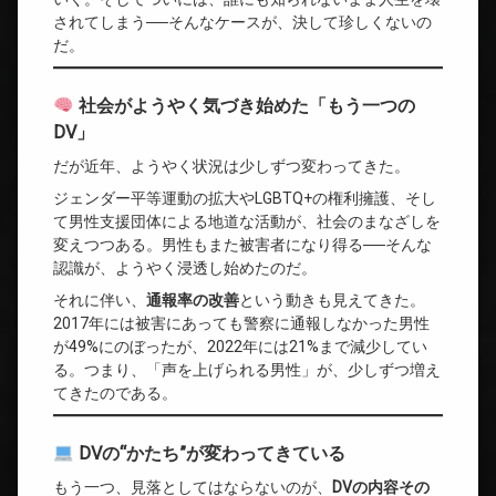
されてしまう──そんなケースが、決して珍しくないの
だ。
社会がようやく気づき始めた「もう一つの
DV」
だが近年、ようやく状況は少しずつ変わってきた。
ジェンダー平等運動の拡大やLGBTQ+の権利擁護、そし
て男性支援団体による地道な活動が、社会のまなざしを
変えつつある。男性もまた被害者になり得る──そんな
認識が、ようやく浸透し始めたのだ。
それに伴い、
通報率の改善
という動きも見えてきた。
2017年には被害にあっても警察に通報しなかった男性
が49%にのぼったが、2022年には21%まで減少してい
る。つまり、「声を上げられる男性」が、少しずつ増え
てきたのである。
DVの“かたち”が変わってきている
もう一つ、見落としてはならないのが、
DVの内容その