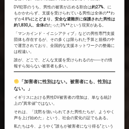
DV犯罪のうち、男性の被害が占める割合は
約27%
。に
もかかわらず、支援を受けられている男性は全体の**わ
ずか4.8%
にとどまり、安全な避難所に保護された男性は
約1,830人、全体の
たった3%**という現実がある。
「マンカインド・イニシアティブ」などの男性専門支援
団体も存在するが、その多くは限られた予算と規模の中
で運営されており、全国的な支援ネットワークの整備に
は程遠い。
誰が、どこで、どんな支援を受けられるのか──その情
報すら知らない被害者も多い。
「加害者に性別はない。被害者にも、性別は
ない。」
イギリスにおける男性DV被害者の増加は、単なる統計
上の“異常値”ではない。
それは、「沈黙を強いられてきた男性たちが、ようやく
声を上げ始めた」という、社会の変化の証でもある。
私たちは今、ようやく“誰もが被害者になり得る”という