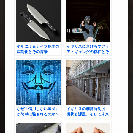
少年によるナイフ犯罪の
イギリスにおけるマフィ
深刻化とその背景
ア・ギャングの存在とそ
の影響
なぜ「信用しない国民」
イギリスの刑務所制度：
が簡単に騙されるのか？
現状と課題、そして未来
──詐欺大国と化すイギリ
への展望
スの実態とその意外な盲
点