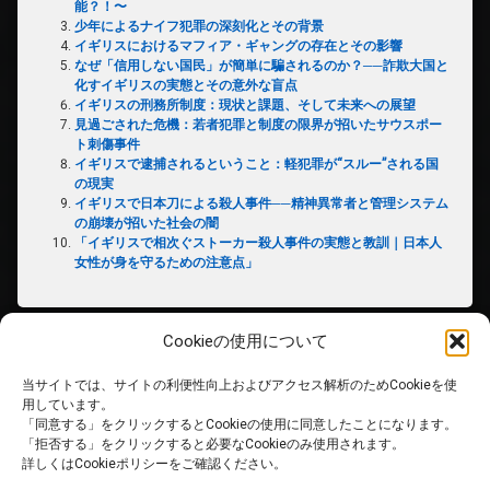
能？！〜
少年によるナイフ犯罪の深刻化とその背景
イギリスにおけるマフィア・ギャングの存在とその影響
なぜ「信用しない国民」が簡単に騙されるのか？──詐欺大国と
化すイギリスの実態とその意外な盲点
イギリスの刑務所制度：現状と課題、そして未来への展望
見過ごされた危機：若者犯罪と制度の限界が招いたサウスポー
ト刺傷事件
イギリスで逮捕されるということ：軽犯罪が“スルー”される国
の現実
イギリスで日本刀による殺人事件──精神異常者と管理システム
の崩壊が招いた社会の闇
「イギリスで相次ぐストーカー殺人事件の実態と教訓｜日本人
女性が身を守るための注意点」
Cookieの使用について
当サイトでは、サイトの利便性向上およびアクセス解析のためCookieを使
ホーム
用しています。
「同意する」をクリックするとCookieの使用に同意したことになります。
「拒否する」をクリックすると必要なCookieのみ使用されます。
PRIVACY POLICY
詳しくはCookieポリシーをご確認ください。