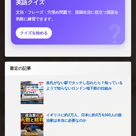
英語クイズ
文法・フレーズ・穴埋め問題で、英国生活に役立つ英語を
気軽に練習できます。
クイズを始める
最近の記事
改札がない駅でタッチし忘れたら？知っている
ようで知らないロンドン地下鉄の仕組み
イギリスに約2万人、日本に約3万4,000人の政
治家は本当に必要なのか