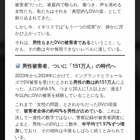
被害者”だった。家庭内で殴られ、傷つき、声を潜める
女性たち。私たちはそれを「典型的なDVの姿」として
刷り込まれてきた。
しかし今、イギリスでは“もう一つの現実”が、静かに浮
かび上がっている。
それは、
男性もまたDVの被害者である
ということ。し
かも、その数は今や無視できないレベルに達している。
男性被害者、ついに「151万人」の時代へ
2023年から2024年にかけて、イングランドとウェール
ズでDV被害を受けたとされる
男性の数は約151万人
に上
った。人口の約6.5%、つまり20人に1人以上が、過去1
年以内にDVの被害を経験していることになる。
これまで「女性の問題」とされがちだったDVの現場
で、
被害者全体の約40%を男性が占めている
。これは、
決して一過性の数字ではない。警察記録や被害者調査に
よると、男性へのDVはここ数年、
年平均で1.97%ずつ増
加
しており、その傾向は今後もしばらく続くとみられて
いる。