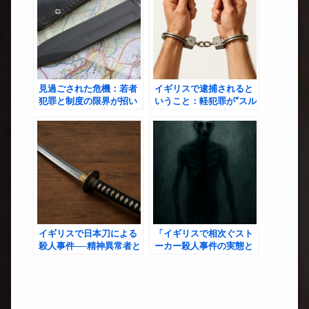
見過ごされた危機：若者
イギリスで逮捕されると
犯罪と制度の限界が招い
いうこと：軽犯罪が“スル
たサウスポート刺傷事件
ー”される国の現実
イギリスで日本刀による
「イギリスで相次ぐスト
殺人事件──精神異常者と
ーカー殺人事件の実態と
管理システムの崩壊が招
教訓｜日本人女性が身を
いた社会の闇
守るための注意点」