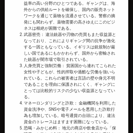
益率の高い分野のひとつである。ギャングは、海
外からの供給ルートを確保し、国内の販売ネット
ワークを通じて薬物を流通させている。警察の摘
発にも関わらず、薬物需要の高さゆえにこのビジ
ネスは根絶が困難である。
武器密売： 違法銃器や刃物の売買もまた収益源と
なっており、これによりギャング間の抗争が激化
する一因ともなっている。イギリスは銃規制が厳
しい国であるにもかかわらず、国外から密輸され
た銃器が闇市場で取引されている。
人身売買と強制労働： 貧困国から連れてこられた
女性や子どもが、性的搾取や過酷な労働を強いら
れている。これらの被害者は言語の壁や身元不明
であることを理由に保護されにくく、ギャングに
とっては比較的リスクの少ない収益源となってい
る。
マネーロンダリングと詐欺： 金融機関を利用した
資金洗浄や、SNSや電子メールを悪用した詐欺行
為も増加している。暗号通貨の台頭により、違法
資金のトレースはますます困難になっている。
恐喝・みかじめ料： 地元の商店や飲食店から「保