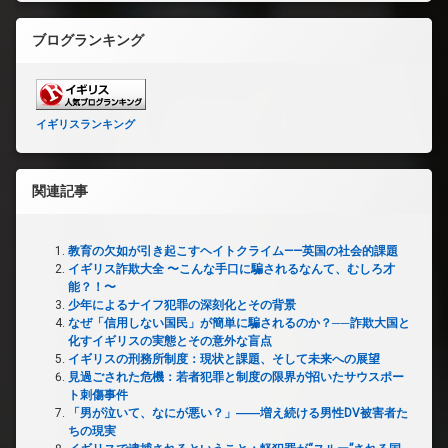
ブログランキング
イギリスランキング
関連記事
教育の欠如が引き起こすヘイトクライム——英国の社会的課題
イギリス詐欺大全 〜こんな手口に騙されるなんて、むしろ才
能？！〜
少年によるナイフ犯罪の深刻化とその背景
なぜ「信用しない国民」が簡単に騙されるのか？──詐欺大国と
化すイギリスの実態とその意外な盲点
イギリスの刑務所制度：現状と課題、そして未来への展望
見過ごされた危機：若者犯罪と制度の限界が招いたサウスポー
ト刺傷事件
「男が泣いて、なにが悪い？」――増え続ける男性DV被害者た
ちの現実