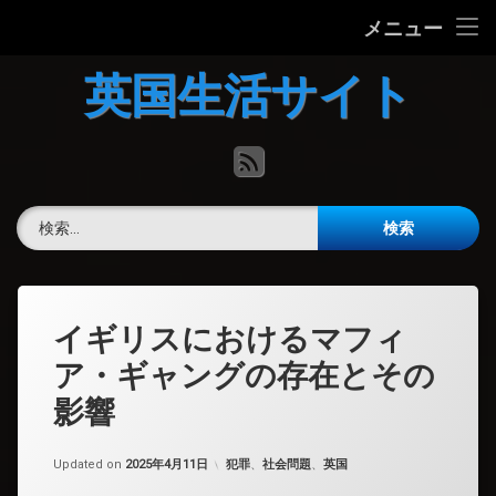
ホーム
メニュー
コ
英国の文化について
英国生活サイト
ン
テ
英国最新ニュース
ン
RSS
ツ
へ
英語力チェック
ス
検索:
キ
掲示板
ッ
プ
イギリスにおけるマフィ
ア・ギャングの存在とその
影響
カテゴリー:
Updated on
2025年4月11日
犯罪
、
社会問題
、
英国