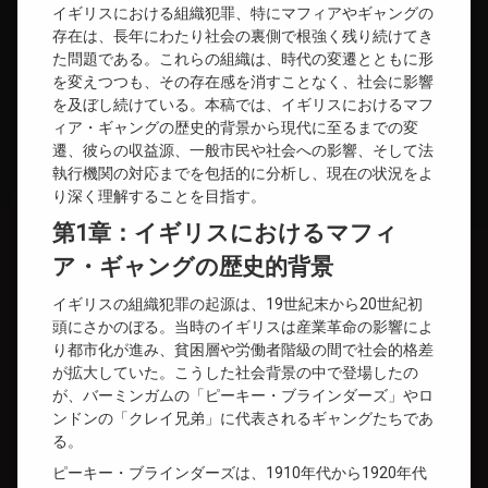
イギリスにおける組織犯罪、特にマフィアやギャングの
存在は、長年にわたり社会の裏側で根強く残り続けてき
た問題である。これらの組織は、時代の変遷とともに形
を変えつつも、その存在感を消すことなく、社会に影響
を及ぼし続けている。本稿では、イギリスにおけるマフ
ィア・ギャングの歴史的背景から現代に至るまでの変
遷、彼らの収益源、一般市民や社会への影響、そして法
執行機関の対応までを包括的に分析し、現在の状況をよ
り深く理解することを目指す。
第1章：イギリスにおけるマフィ
ア・ギャングの歴史的背景
イギリスの組織犯罪の起源は、19世紀末から20世紀初
頭にさかのぼる。当時のイギリスは産業革命の影響によ
り都市化が進み、貧困層や労働者階級の間で社会的格差
が拡大していた。こうした社会背景の中で登場したの
が、バーミンガムの「ピーキー・ブラインダーズ」やロ
ンドンの「クレイ兄弟」に代表されるギャングたちであ
る。
ピーキー・ブラインダーズは、1910年代から1920年代