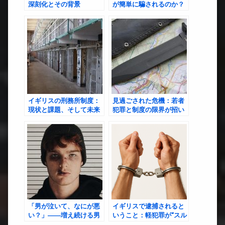
深刻化とその背景
が簡単に騙されるのか？
──詐欺大国と化すイギリ
スの実態とその意外な盲
点
イギリスの刑務所制度：
見過ごされた危機：若者
現状と課題、そして未来
犯罪と制度の限界が招い
への展望
たサウスポート刺傷事件
「男が泣いて、なにが悪
イギリスで逮捕されると
い？」――増え続ける男
いうこと：軽犯罪が“スル
性DV被害者たちの現実
ー”される国の現実