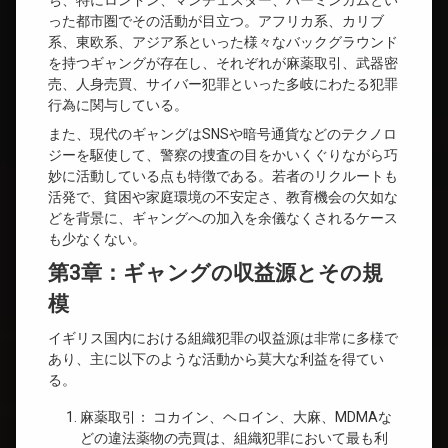
った都市圏でその活動が目立つ。アフリカ系、カリブ
系、東欧系、アジア系といった様々なバックグラウンド
を持つギャングが存在し、それぞれが麻薬取引、武器密
売、人身売買、サイバー犯罪といった多岐にわたる犯罪
行為に関与している。
また、現代のギャングはSNSや暗号通貨などのテクノロ
ジーを駆使して、警察の捜査の目をかいくぐりながら巧
妙に活動している点も特徴である。若者のリクルートも
活発で、貧困や家庭環境の不安定さ、教育機会の欠如な
どを背景に、ギャングへの加入を余儀なくされるケース
も少なくない。
第3章：ギャングの収益源とその規
模
イギリス国内における組織犯罪の収益源は非常に多様で
あり、主に以下のような活動から莫大な利益を得てい
る。
麻薬取引： コカイン、ヘロイン、大麻、MDMAな
どの違法薬物の売買は、組織犯罪において最も利