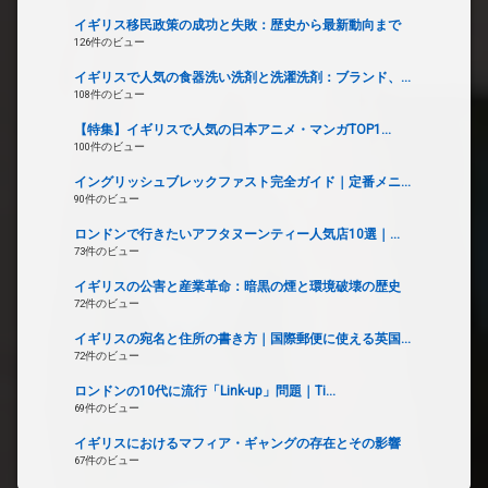
イギリス移民政策の成功と失敗：歴史から最新動向まで
126件のビュー
イギリスで人気の食器洗い洗剤と洗濯洗剤：ブランド、...
108件のビュー
【特集】イギリスで人気の日本アニメ・マンガTOP1...
100件のビュー
イングリッシュブレックファスト完全ガイド｜定番メニ...
90件のビュー
ロンドンで行きたいアフタヌーンティー人気店10選｜...
73件のビュー
イギリスの公害と産業革命：暗黒の煙と環境破壊の歴史
72件のビュー
イギリスの宛名と住所の書き方｜国際郵便に使える英国...
72件のビュー
ロンドンの10代に流行「Link-up」問題｜Ti...
69件のビュー
イギリスにおけるマフィア・ギャングの存在とその影響
67件のビュー