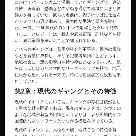
にかけてバーミンガムで活動していたギャングで、違法
賭博、密造酒、恐喝などの活動を通じて地域に大きな影
響力を持っていた。彼らの名前は、帽子のつばに仕込ん
だカミソリの刃に由来し、暴力的な手法で悪名を馳せ
た。一方、1960年代のロンドンで暗躍したクレイ兄弟
（ロニーとレジー）は、殺人や武器密売、詐欺などを行
い、犯罪帝国を築いたことで知られている。
これらのギャングは、貧困や社会的不平等、警察の腐敗
などを背景に成長し、単なる犯罪者集団にとどまらず、
地域社会に一定の影響力を持つ存在となっていった。彼
らはしばしばカリスマ的なリーダーシップを持ち、地元
住民から恐れられる一方で、時には保護者的な役割も果
たしていた。
第2章：現代のギャングとその特徴
現代のイギリスにおいても、ギャングの存在は依然とし
て重大な社会問題である。現在のギャングは、かつての
ような地域密着型の組織というよりは、より広域的かつ
国際的なネットワークとつながる構造を持っている。
現代のギャングは、人種や民族、地域ごとに特色を持
ち、特にロンドン、マンチェスター、バーミンガムとい