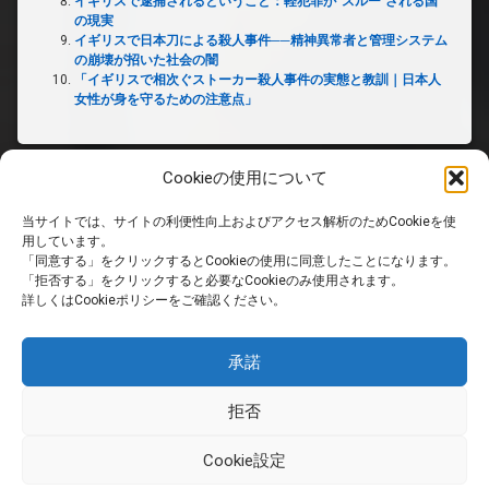
イギリスで逮捕されるということ：軽犯罪が“スルー”される国
の現実
イギリスで日本刀による殺人事件──精神異常者と管理システム
の崩壊が招いた社会の闇
「イギリスで相次ぐストーカー殺人事件の実態と教訓｜日本人
女性が身を守るための注意点」
Cookieの使用について
当サイトでは、サイトの利便性向上およびアクセス解析のためCookieを使
ホーム
用しています。
「同意する」をクリックするとCookieの使用に同意したことになります。
「拒否する」をクリックすると必要なCookieのみ使用されます。
PRIVACY POLICY
詳しくはCookieポリシーをご確認ください。
免責事項
承諾
拒否
RSS
Cookie設定
© 英国生活サイト. All rights reserved.