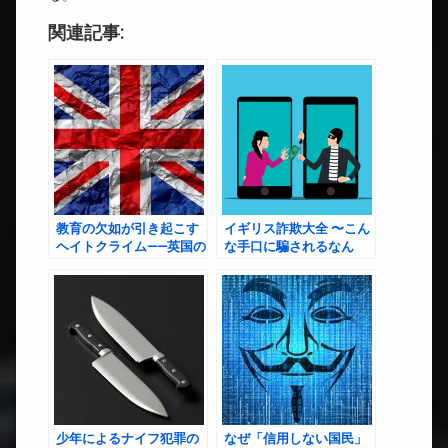
関連記事:
教育の欠如が引き起こす
イギリス詐欺大全 〜こん
ヘイトクライム——英国の
な手口に騙されるなん
社会的課題
て、むしろ才能？！〜
少年によるナイフ犯罪の
なぜ「信用しない国民」