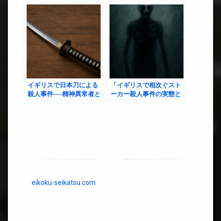
イギリスで日本刀による
「イギリスで相次ぐスト
殺人事件──精神異常者と
ーカー殺人事件の実態と
管理システムの崩壊が招
教訓｜日本人女性が身を
いた社会の闇
守るための注意点」
eikoku-seikatsu.com