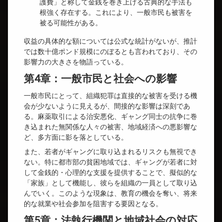
護費」と称して金銭を巻き上げる古典的な手法も
根強く存在する。これにより、一般市民も被害を
被る可能性がある。
収益の具体的な額については公式な統計がないが、推計
では数十億ポンド規模にのぼるとも言われており、その
影響力の大きさを物語っている。
第4章：一般市民と社会への影響
一般市民にとって、組織犯罪は直接的な被害を受ける機
会が少ないように見えるが、間接的な影響は深刻であ
る。麻薬取引による治安悪化、ギャング同士の抗争に巻
き込まれた無関係な人々の被害、地域経済への悪影響な
ど、多方面に影を落としている。
また、若者がギャングに取り込まれるリスクも無視でき
ない。特に都市部の貧困地域では、ギャングが若者に対
して金銭的・心理的な支援を提供することで、擬似的な
「家族」として機能し、彼らを組織の一員として取り込
んでいく。このような現象は、教育の機会を奪い、将来
的な就業や社会参加を阻害する要因となる。
第5章：法執行機関と地域社会の対応