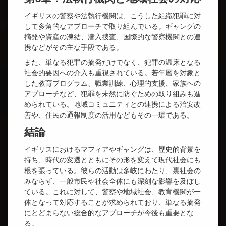
イギリスの警察や法執行機関は、こうした組織犯罪に対
して多角的なアプローチで取り組んでいる。ギャングの
摘発や資産の凍結、潜入捜査、国際的な警察機関との連
携などがその主な手段である。
また、単なる犯罪の摘発だけでなく、犯罪の温床となる
社会的要因への介入も重視されている。若年層を対象と
した教育プログラム、職業訓練、心理的支援、家族への
アプローチなど、犯罪を未然に防ぐための取り組みも進
められている。地域コミュニティとの連携による治安改
善や、住民の通報制度の活用などもその一環である。
結論
イギリスにおけるマフィアやギャングは、歴史的背景を
持ち、時代の変遷とともにその形を変えて現代社会にも
根を張っている。彼らの活動は多岐にわたり、裏社会の
みならず、一般市民や社会全体にも深刻な影響を及ぼし
ている。これに対して、警察や地域社会、教育機関が一
体となって対応することが求められており、単なる摘発
にとどまらない総合的なアプローチが今後も重要とな
る。