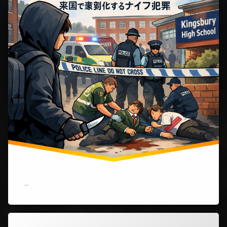
ス
ベ
リ
ー・
ハ
イ
ス
ク
ー
ル
で
刺
傷
事
件)
…