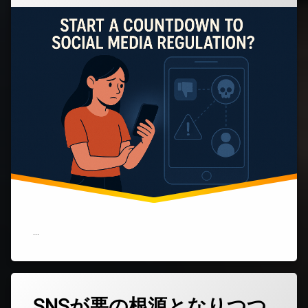
ギ
リ
ス
で
始
ま
っ
た
SNS
規
制
へ
の
カ
ウ
ン
ト
ダ
ウ
…
ン)
SNSが悪の根源となりつつ
コ