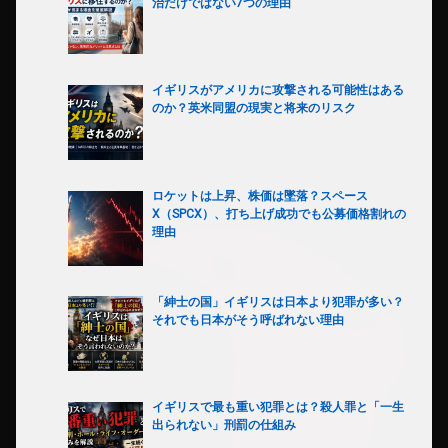
治だけではない7つの理由
イギリスがアメリカに攻撃される可能性はある
のか？英米同盟の現実と将来のリスク
ロケットは上昇、株価は墜落？スペース
X（SPCX）、打ち上げ成功でも公募価格割れの
理由
「紳士の国」イギリスは日本より犯罪が多い？
それでも日本がそう呼ばれない理由
イギリスで最も重い犯罪とは？殺人罪と「一生
出られない」刑罰の仕組み