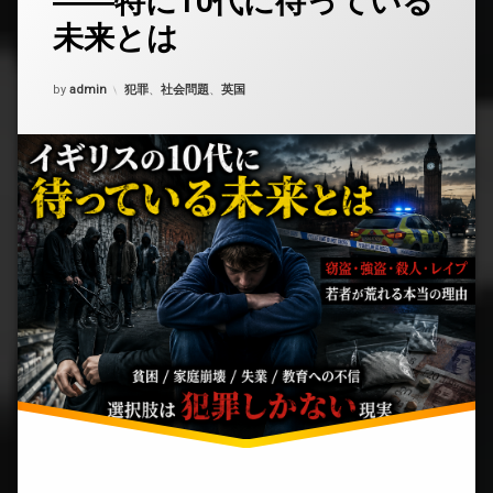
――特に10代に待っている
ト
未来とは
を
ど
う
Updated on
2026年7月3日
カテゴリー:
by
admin
犯罪
、
社会問題
、
英国
ぞ
(イ
ギ
リ
ス
人
の
若
者
の
実
体
――
特
に
10
代
に
待
っ
て