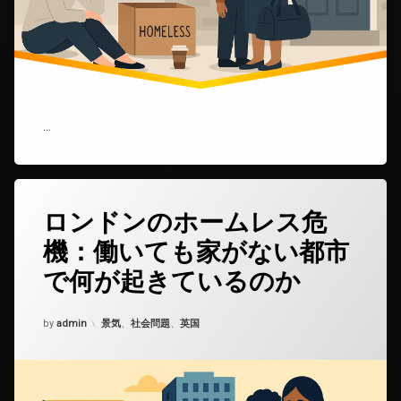
て
家
を
失
っ
た
ロ
ン
…
ド
ン
市
民
た
ロンドンのホームレス危
コ
ち)
メ
機：働いても家がない都市
ン
ト
で何が起きているのか
を
ど
う
Updated on
2025年12月8日
カテゴリー:
by
admin
景気
、
社会問題
、
英国
ぞ
(ロ
ン
ド
ン