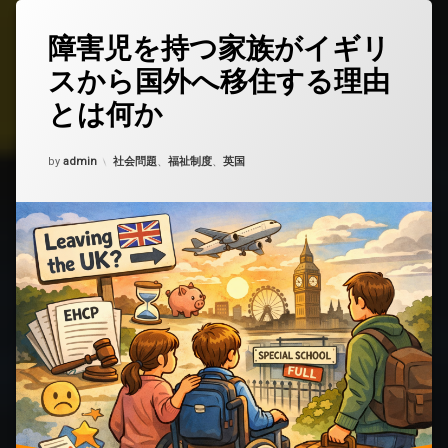
障害児を持つ家族がイギリ
コ
メ
スから国外へ移住する理由
ン
ト
とは何か
を
ど
う
Updated on
2026年2月11日
カテゴリー:
by
admin
社会問題
、
福祉制度
、
英国
ぞ
(障
害
児
を
持
つ
家
族
が
イ
ギ
リ
ス
か
ら