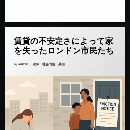
…
賃貸の不安定さによって家
コ
メ
を失ったロンドン市民たち
ン
ト
を
Updated on
2025年12月8日
カテゴリー:
by
ど
admin
法律
、
社会問題
、
英国
う
ぞ
(賃
貸
の
不
安
定
さ
に
よ
っ