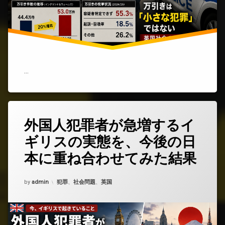
る
の
に、
な
ぜ
捕
ま
る
…
人
は
増
え
な
外国人犯罪者が急増するイ
コ
い
メ
の
ギリスの実態を、今後の日
ン
か？)
ト
本に重ね合わせてみた結果
を
ど
う
Updated on
2026年5月28日
カテゴリー:
by
admin
犯罪
、
社会問題
、
英国
ぞ
(外
国
人
犯