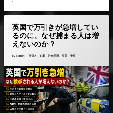
…
い
る
未
来
と
英国で万引きが急増してい
コ
は)
メ
るのに、なぜ捕まる人は増
ン
ト
えないのか？
を
ど
う
Updated on
2026年6月18日
カテゴリー:
by
admin
万引き
、
犯罪
、
社会問題
、
英国
、
警察
ぞ
(英
国
で
万
引
き
が
急
増
し
て
い