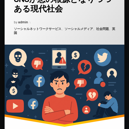
メ
ある現代社会
ン
ト
を
Updated on
2025年12月11日
by
ど
admin
う
カテゴリー:
ソーシャルネットワークサービス
、
ソーシャルメディア
、
社会問題
、
英
ぞ
国
(SNS
が
悪
の
根
源
と
な
り
つ
つ
あ
る
現
代
社
会)