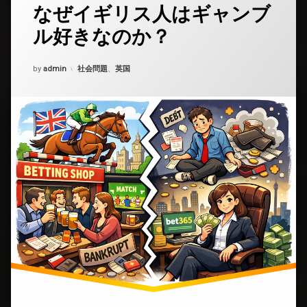
なぜイギリス人はギャンブ
コ
メ
ル好きなのか？
ン
ト
を
Updated on
2026年1月13日
カテゴリー:
by
ど
admin
社会問題
、
英国
う
ぞ
(な
ぜ
イ
ギ
リ
ス
人
は
ギ
ャ
ン
ブ
ル
好
き
な
の