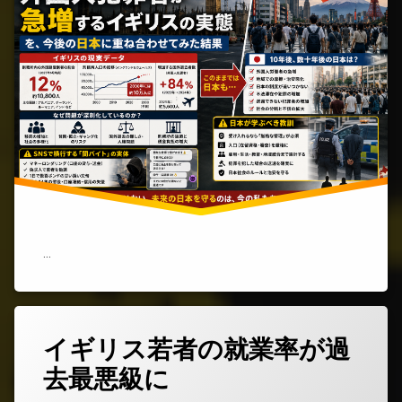
罪
者
が
急
増
す
る
イ
ギ
リ
ス
の
実
態
を、
今
…
後
の
日
本
に
イギリス若者の就業率が過
コ
重
メ
ね
去最悪級に
ン
合
ト
わ