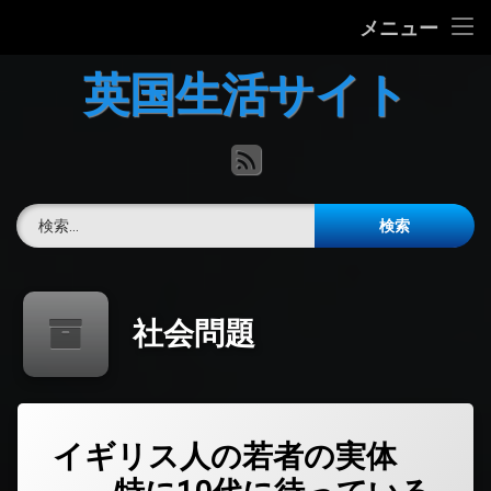
ホーム
メニュー
コ
英国の文化について
英国生活サイト
ン
テ
英国最新ニュース
ン
RSS
ツ
へ
英語力チェック
ス
検索:
キ
掲示板
ッ
プ
社会問題
イギリス人の若者の実体
コ
メ
ン