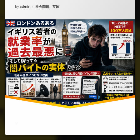
を
せ
Updated on
2026年5月28日
カテゴリー:
by
ど
admin
社会問題
、
英国
て
う
み
ぞ
た
(イ
結
ギ
果)
リ
ス
若
者
の
就
業
率
が
過
去
最
悪
級
に)
…