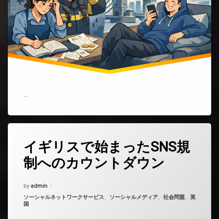
の
が
嫌
い
な
の
か？
そ
れ
と
も、
…
給
料
が
あ
ま
イギリスで始まったSNS規
コ
り
メ
に
制へのカウントダウン
ン
も
ト
低
を
す
Updated on
2025年12月11日
by
ど
admin
ぎ
う
カテゴリー:
ソーシャルネットワークサービス
、
ソーシャルメディア
、
社会問題
、
英
る
ぞ
国
の
(イ
か？)