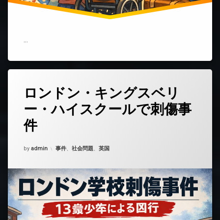
国
外
へ
移
住
…
す
る
理
由
と
ロンドン・キングスベリ
コ
は
メ
何
ー・ハイスクールで刺傷事
ン
か)
ト
件
を
ど
う
Updated on
2026年2月11日
カテゴリー:
by
admin
事件
、
社会問題
、
英国
ぞ
(ロ
ン
ド
ン・
キ
ン
グ