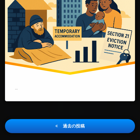
の
ホ
ー
ム
レ
ス
危
機：
働
い
て
も
家
が
な
い
…
都
市
で
何
が
投
起
過去の投稿
き
稿
て
い