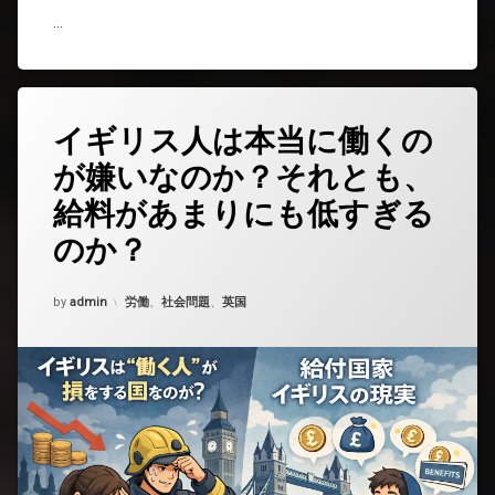
か？)
…
イギリス人は本当に働くの
コ
メ
が嫌いなのか？それとも、
ン
ト
給料があまりにも低すぎる
を
ど
のか？
う
ぞ
(イ
Updated on
2025年12月17日
カテゴリー:
by
admin
労働
、
社会問題
、
英国
ギ
リ
ス
人
は
本
当
に
働
く