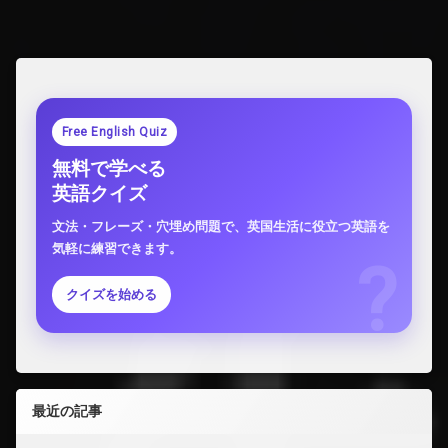
ナ
る
の
ビ
か)
ゲ
ー
シ
Free English Quiz
ョ
無料で学べる
ン
英語クイズ
文法・フレーズ・穴埋め問題で、英国生活に役立つ英語を
気軽に練習できます。
クイズを始める
最近の記事