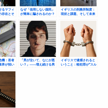
けるマフィ
なぜ「信用しない国民」
イギリスの刑務所制度：
の存在とそ
が簡単に騙されるのか？
現状と課題、そして未来
──詐欺大国と化すイギリ
への展望
スの実態とその意外な盲
点
危機：若者
「男が泣いて、なにが悪
イギリスで逮捕されると
限界が招い
い？」――増え続ける男
いうこと：軽犯罪が“スル
ト刺傷事件
性DV被害者たちの現実
ー”される国の現実