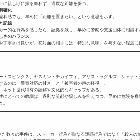
に親しげに振る舞わず、適度な距離を保つ。
明確化
和感でも、早めに「距離を置きたい」という意思を示す。
と記録
ー的な行為を感じたら、証拠を残し、早めに警察や支援団体に相談す
しさのバランス
丁寧さは良いが、初対面の相手には「特別な意味」を与えない程度に
ー・スピンクス、ヤスミン・チカイフィ、アリス・ラグルズ、シェナ・
するのは「警察対応の甘さ」と「被害者の声の軽視」。
、ネット世代特有の誤解や文化的なギャップがある。
性にとっての教訓は、過剰な笑顔や親しみを抑えつつ、早めに危険を察
と。
きた数々の事件は、ストーカー行為が単なる迷惑行為ではなく「殺人の