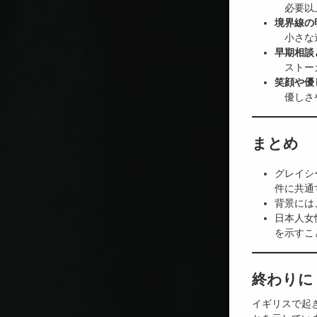
必要以上
境界線の
小さな違
早期相談
ストーカ
笑顔や優
優しさや
まとめ
グレイシ
件に共通
背景には
日本人女
を示すこ
終わりに
イギリスで起