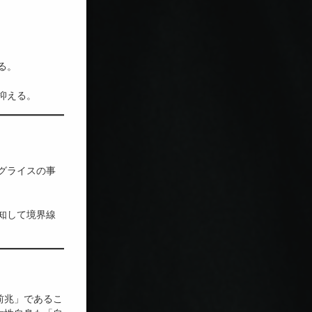
る。
抑える。
グライスの事
知して境界線
前兆」であるこ