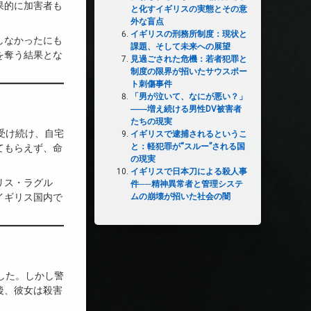
果的に加害者も
と化すイギリスの実態とその意
外な盲点
イギリスの刑務所制度：現状と
しなかったにも
課題、そして未来への展望
を奪う結果とな
見過ごされた危機：若者犯罪と
制度の限界が招いたサウスポー
ト刺傷事件
「男が泣いて、なにが悪い？」
――増え続ける男性DV被害者
たちの現実
受け続け、自宅
イギリスで逮捕されるというこ
と：軽犯罪が“スルー”される国
てもらえず、命
の現実
イギリスで日本刀による殺人事
リス・ラグル
件──精神異常者と管理システ
ムの崩壊が招いた社会の闇
イギリス国内で
。
した。しかし警
後、彼女は殺害