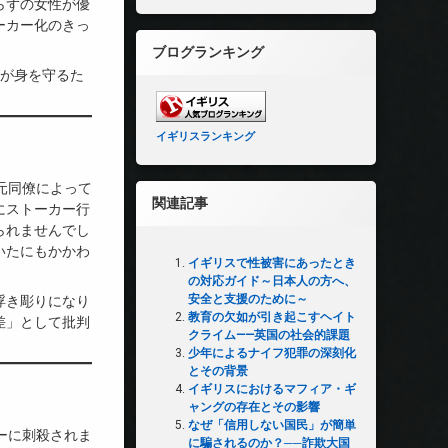
らずの女性が優
ーカー化のきっ
ブログランキング
性が身を守るた
イギリスランキング
元同僚によって
関連記事
にストーカー行
られませんでし
いたにもかかわ
イギリスで性被害にあったとき
の対応ガイド～日本人の方へ、
安全と支援のために～
浮き彫りになり
教育の欠如が引き起こすヘイト
差」として批判
クライム——英国の社会的課題
少年によるナイフ犯罪の深刻化
とその背景
イギリスにおけるマフィア・ギ
ャングの存在とその影響
なぜ「信用しない国民」が簡単
ーに刺殺されま
に騙されるのか？──詐欺大国