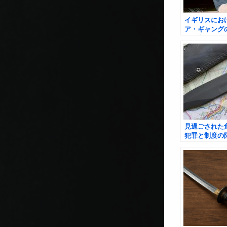
イギリスにお
ア・ギャング
の影響
見過ごされた
犯罪と制度の
たサウスポー