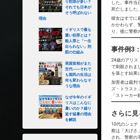
り犯罪が多い？
した。事件当
それでも日本が
死亡しました
そう呼ばれない
彼女はすでに
理由
かかわらず、
イギリスで最も
り、後に警察
重い犯罪とは？
殺人罪と「一生
出られない」刑
事件例3
罰の仕組み
24歳のアリ
英国首相がまた
で刺殺されま
交代――それで
を落とす結果
も国民の生活は
何も変わらなそ
加害者は裁判
うな理由
ズ・トラスト
「ストーカー
なぜ今年のイギ
リスはこんなに
暑いのか？繰り
さらに見
返す猛暑の理由
を解説
10代のシェ
察は「大げさ
され、警察の