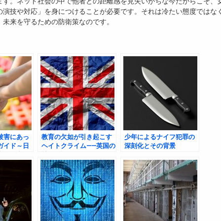
ます。ネット社会の中で他者との距離感を見失いがちな今だからこそ、
の演技や対応」を身につけることが必要です。それは冷たい態度ではな
、未来を守るための防衛策なのです。
被害にあっ
教育の欠如が引き起こす
少年によるナイフ犯罪の
ガイド～日
ヘイトクライム——英国の
深刻化とその背景
安全と支援
社会的課題