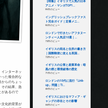
【特集】イギリスで人気の日本
アニメ・マンガTOP1...
99件のビュー
イングリッシュブレックファス
ト完全ガイド｜定番メニ...
90件のビュー
ロンドンで行きたいアフタヌー
ンティー人気店10選｜...
73件のビュー
イギリスの宛名と住所の書き方
｜国際郵便に使える英国...
72件のビュー
イギリスの公害と産業革命：暗
黒の煙と環境破壊の歴史
、インターネッ
71件のビュー
いった複合的な
ロンドンの10代に流行「Link-
性からのちょっ
up」問題｜Ti...
。その結果、急
69件のビュー
とがあるので
イギリスにおけるマフィア・ギ
ャングの存在とその影響
い文化的背景が
66件のビュー