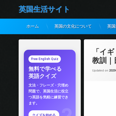
英国生活サイト
ホーム
英国の文化について
英国
コ
ン
テ
「イギ
ン
ツ
教訓｜
Free English Quiz
へ
無料で学べる
ス
Updated on
202
キ
英語クイズ
ッ
プ
文法・フレーズ・穴埋め
問題で、英国生活に役立
つ英語を気軽に練習でき
ます。
クイズを始める