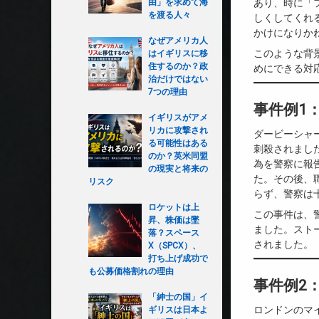
由」を求めて海
あり、時に「
を渡る人々
しくしてくれ
かけになりか
なぜアメリカ人
このような背
はイギリスに移
住するのか？政
めにできる対
治だけではない
7つの理由
事件例1
イギリスがアメ
リカに攻撃され
ダービーシャ
る可能性はある
刺殺されまし
のか？英米同盟
為を警察に報
の現実と将来の
た。その後、
リスク
らず、警察は
ロケットは上
この事件は、
昇、株価は墜
ました。スト
落？スペース
されました。
X（SPCX）、
打ち上げ成功で
も公募価格割れの理由
事件例2
「紳士の国」イ
ロンドンのマ
ギリスは日本よ