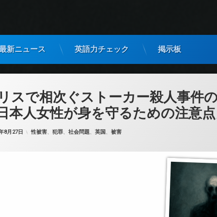
最新ニュース
英語力チェック
掲示板
リスで相次ぐストーカー殺人事件
日本人女性が身を守るための注意点
カテゴリー:
5年8月27日
性被害
、
犯罪
、
社会問題
、
英国
、
被害