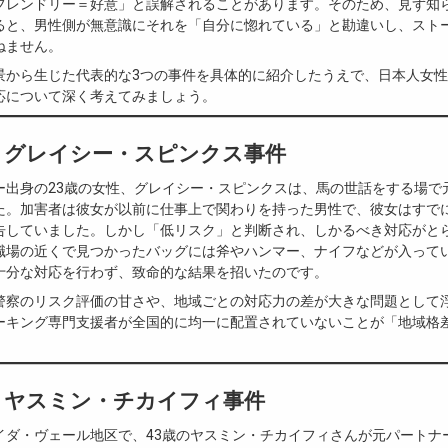
フレンドリー＝好意」と誤解されることがあります。そのため、見ず知
ると、男性側が無意識にそれを「自分に惚れている」と勘違いし、スト
ねません。
景から生じた代表的な3つの事件を具体的に紹介したうえで、日本人女
応について深く考えてみましょう。
：グレイシー・スピンクス事件
ー出身の23歳の女性、グレイシー・スピンクスは、馬の世話をする場で
た。加害者は彼女が以前に仕事上で関わりを持った男性で、彼女はすで
告していました。しかし「低リスク」と判断され、しかるべき対応がと
職場の近くで見つかったバッグには斧やハンマー、ナイフなどが入って
十分な対応を行わず、致命的な結果を招いたのです。
警察のリスク評価の甘さや、地域ごとの対応力の差が大きな問題として
ーキング専門支援者が全国的に均一に配置されていないことが「地域格
：ヤスミン・チカイフィ事件
イダ・ヴェール地区で、43歳のヤスミン・チカイフィさんが元パートナ