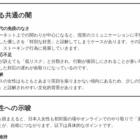
る共通の闇
代の免疫のなさ
ネット上での関わりが中心になると、現実のコミュニケーションに不
した優しさを「特別な好意」と誤解してしまうケースがあります。その
、ストーキング行為に発展していきます。
応不足
訴えても「低リスク」と分類され、行動が後回しにされることが多い
した対応の遅れが命取りになっているのです。
解
の女性はもともとあまり笑顔を振りまかない傾向にあるため、少しの
」と誤解されやすい文化的背景があります。
性への示唆
を踏まえると、日本人女性も初対面の場やオンラインでのやり取りで「
とが、自衛につながります。以下は具体的なポイントです。
維持