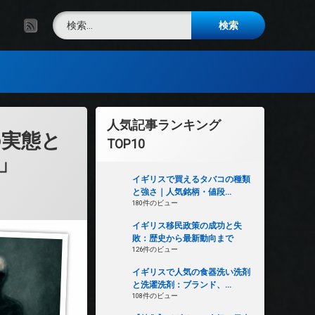
検索:
RSS
人気記事ランキング
の実態と
TOP10
」
イギリスで買えるタバコの種類
と強さ｜人気銘柄・値段...
180件のビュー
イギリス移民政策の成功と失
敗：歴史から最新動向まで
126件のビュー
イギリスで人気の食器洗い洗剤
と洗濯洗剤：ブランド、...
108件のビュー