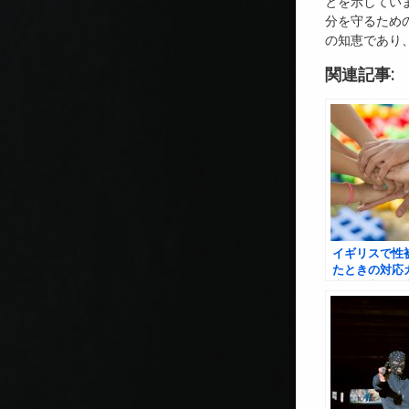
とを示してい
分を守るため
の知恵であり
関連記事:
イギリスで性
たときの対応
本人の方へ、
のために～