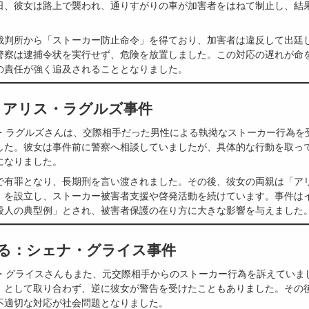
日、彼女は路上で襲われ、通りすがりの車が加害者をはねて制止し、結
。
裁判所から「ストーカー防止命令」を得ており、加害者は違反して出廷
警察は逮捕令状を実行せず、危険を放置しました。この対応の遅れが命
の責任が強く追及されることとなりました。
：アリス・ラグルズ事件
ス・ラグルズさんは、交際相手だった男性による執拗なストーカー行為を
した。彼女は事件前に警察へ相談していましたが、具体的な行動を取っ
になりました。
で有罪となり、長期刑を言い渡されました。その後、彼女の両親は「ア
」を設立し、ストーカー被害者支援や啓発活動を続けています。事件は
殺人の典型例」とされ、被害者保護の在り方に大きな影響を与えました
る：シェナ・グライス事件
ナ・グライスさんもまた、元交際相手からのストーカー行為を訴えていま
」として取り合わず、逆に彼女が警告を受けたこともありました。その
不適切な対応が社会問題となりました。