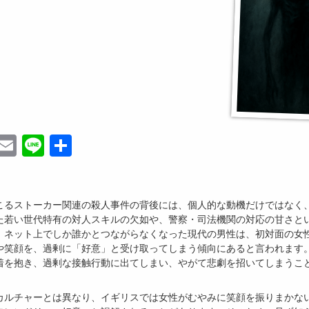
ebook
witter
Email
Line
共
有
こるストーカー関連の殺人事件の背後には、個人的な動機だけではなく
た若い世代特有の対人スキルの欠如や、警察・司法機関の対応の甘さと
。ネット上でしか誰かとつながらなくなった現代の男性は、初対面の女
や笑顔を、過剰に「好意」と受け取ってしまう傾向にあると言われます
着を抱き、過剰な接触行動に出てしまい、やがて悲劇を招いてしまうこ
カルチャーとは異なり、イギリスでは女性がむやみに笑顔を振りまかな