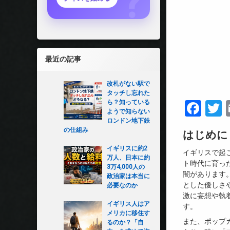
最近の記事
改札がない駅で
タッチし忘れた
ら？知っている
Fac
T
ようで知らない
ロンドン地下鉄
の仕組み
はじめに
イギリスに約2
イギリスで起
万人、日本に約
ト時代に育っ
3万4,000人の
闇があります
政治家は本当に
とした優しさ
必要なのか
激に妄想や執
イギリス人はア
す。
メリカに移住す
また、ポップ
るのか？「自