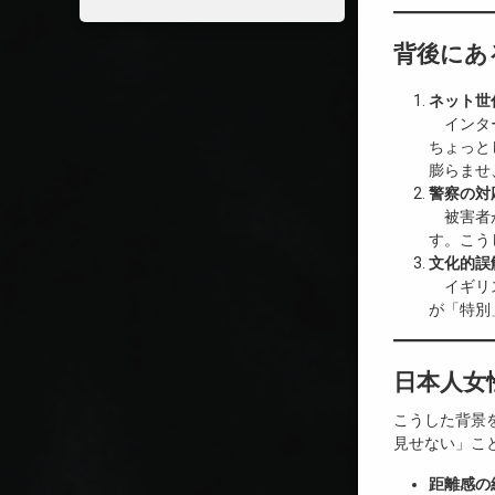
背後にあ
ネット世
インター
ちょっと
膨らませ
警察の対
被害者が
す。こう
文化的誤
イギリス
が「特別
日本人女
こうした背景
見せない」こ
距離感の