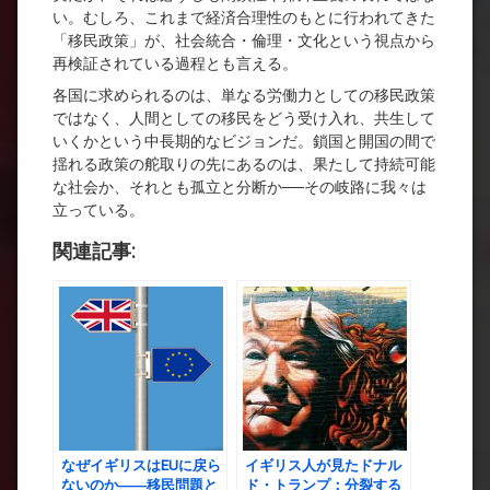
い。むしろ、これまで経済合理性のもとに行われてきた
「移民政策」が、社会統合・倫理・文化という視点から
再検証されている過程とも言える。
各国に求められるのは、単なる労働力としての移民政策
ではなく、人間としての移民をどう受け入れ、共生して
いくかという中長期的なビジョンだ。鎖国と開国の間で
揺れる政策の舵取りの先にあるのは、果たして持続可能
な社会か、それとも孤立と分断か──その岐路に我々は
立っている。
関連記事:
なぜイギリスはEUに戻ら
イギリス人が見たドナル
ないのか――移民問題と
ド・トランプ：分裂する