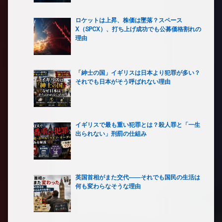
ロケットは上昇、株価は墜落？スペース
X（SPCX）、打ち上げ成功でも公募価格割れの
理由
「紳士の国」イギリスは日本より犯罪が多い？
それでも日本がそう呼ばれない理由
イギリスで最も重い犯罪とは？殺人罪と「一生
出られない」刑罰の仕組み
英国首相がまた交代――それでも国民の生活は
何も変わらなそうな理由