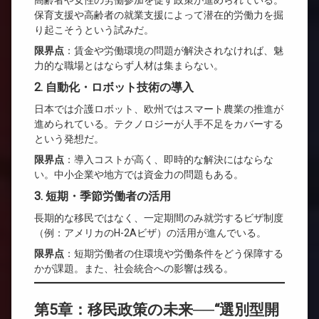
高齢者や女性の労働参加を促す政策が進められている。
保育支援や高齢者の就業支援によって潜在的労働力を掘
り起こそうという試みだ。
限界点
：賃金や労働環境の問題が解決されなければ、魅
力的な職場とはならず人材は集まらない。
2.
自動化・ロボット技術の導入
日本では介護ロボット、欧州ではスマート農業の推進が
進められている。テクノロジーが人手不足をカバーする
という発想だ。
限界点
：導入コストが高く、即時的な解決にはならな
い。中小企業や地方では資金力の問題もある。
3.
短期・季節労働者の活用
長期的な移民ではなく、一定期間のみ就労するビザ制度
（例：アメリカのH-2Aビザ）の活用が進んでいる。
限界点
：短期労働者の住環境や労働条件をどう保障する
かが課題。また、社会統合への影響は残る。
第5章：移民政策の未来──“選別型開