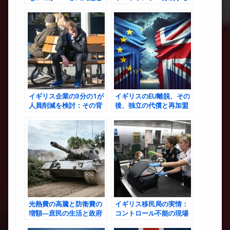
国家としての選択
世論と影響
イギリス企業の3分の1が
イギリスのEU離脱、その
人員削減を検討：その背
後、独立の代償と再加盟
景と今後の展望
の可能性
光熱費の高騰と防衛費の
イギリス移民局の実情：
増額―庶民の生活と政府
コントロール不能の現場
の温度差
とその影響