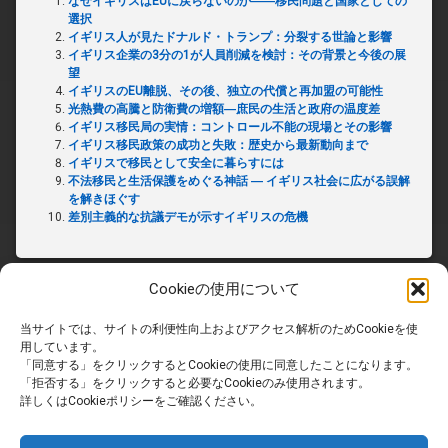
なぜイギリスはEUに戻らないのか――移民問題と国家としての
選択
イギリス人が見たドナルド・トランプ：分裂する世論と影響
イギリス企業の3分の1が人員削減を検討：その背景と今後の展
望
イギリスのEU離脱、その後、独立の代償と再加盟の可能性
光熱費の高騰と防衛費の増額―庶民の生活と政府の温度差
イギリス移民局の実情：コントロール不能の現場とその影響
イギリス移民政策の成功と失敗：歴史から最新動向まで
イギリスで移民として安全に暮らすには
不法移民と生活保護をめぐる神話 ― イギリス社会に広がる誤解
を解きほぐす
差別主義的な抗議デモが示すイギリスの危機
Cookieの使用について
当サイトでは、サイトの利便性向上およびアクセス解析のためCookieを使
ホーム
用しています。
「同意する」をクリックするとCookieの使用に同意したことになります。
「拒否する」をクリックすると必要なCookieのみ使用されます。
PRIVACY POLICY
詳しくはCookieポリシーをご確認ください。