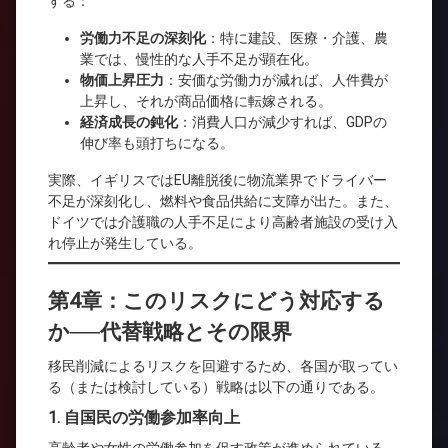
する：
労働力不足の深刻化
：特に建設、医療・介護、農
業では、慢性的な人手不足が顕在化。
物価上昇圧力
：安価な労働力が減れば、人件費が
上昇し、それが商品価格に転嫁される。
経済成長の鈍化
：消費人口が減少すれば、GDPの
伸び率も頭打ちになる。
実際、イギリスではEU離脱後に物流業界でドライバー
不足が深刻化し、燃料や食品供給に支障が出た。また、
ドイツでは介護職の人手不足により高齢者施設の受け入
れ停止が発生している。
第4章：このリスクにどう対応する
か──代替戦略とその限界
移民削減によるリスクを回避するため、各国が取ってい
る（または検討している）戦略は以下の通りである。
1.
自国民の労働参加率向上