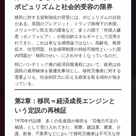
ポピュリズムと社会的受容の限界
移民に対する規制強化の背景には、ポピュリズムの台頭
がある。英国のブレグジット、トランプ政権下の米国、
スウェーデン民主党の躍進など、多くの国で「外国人嫌
悪（ゼノフォビア）」が政治的エネルギーとして活用さ
れてきた。これは単なる感情論ではない。高齢化、格差
拡大、住宅問題、社会保障制度の持続可能性といった国
内問題が「移民のせい」にされやすくなっているのだ。
特にパンデミック後の経済回復過程において、政府は自
国民の雇用確保を最優先事項とし、移民労働者に対する
需要よりも、社会的圧力に応える政策を取る傾向が強ま
っている。
第2章：移民＝経済成長エンジンと
いう定説の再検証
1970年代以降、多くの先進国が移民を「労働力不足の
補填」として受け入れてきた。実際、建設業、農業、介
護、飲食、IT業界などにおいて移民労働者は不可欠な存