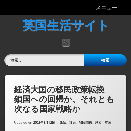
ホーム
メニュー
コ
英国の文化について
英国生活サイト
ン
テ
英国最新ニュース
ン
RSS
ツ
へ
英語力チェック
ス
検索:
キ
掲示板
ッ
プ
経済大国の移民政策転換──
鎖国への回帰か、それとも
次なる国家戦略か
カテゴリー:
Updated on
2025年5月12日
政治
、
移民
、
移民問題
、
経済
、
英国