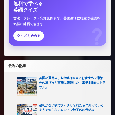
無料で学べる
英語クイズ
文法・フレーズ・穴埋め問題で、英国生活に役立つ英語を
気軽に練習できます。
クイズを始める
最近の記事
英国の夏休み、Airbnbは本当におすすめ？宿泊
先の選び方と実際に遭遇した「出発2日前のトラ
ブル」
改札がない駅でタッチし忘れたら？知っている
ようで知らないロンドン地下鉄の仕組み