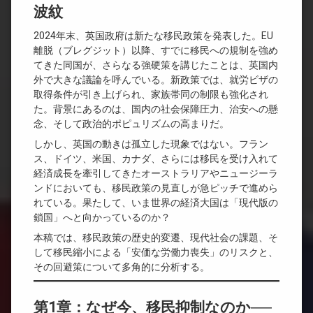
波紋
2024年末、英国政府は新たな移民政策を発表した。EU
離脱（ブレグジット）以降、すでに移民への規制を強め
てきた同国が、さらなる強硬策を講じたことは、英国内
外で大きな議論を呼んでいる。新政策では、就労ビザの
取得条件が引き上げられ、家族帯同の制限も強化され
た。背景にあるのは、国内の社会保障圧力、治安への懸
念、そして政治的ポピュリズムの高まりだ。
しかし、英国の動きは孤立した現象ではない。フラン
ス、ドイツ、米国、カナダ、さらには移民を受け入れて
経済成長を牽引してきたオーストラリアやニュージーラ
ンドにおいても、移民政策の見直しが急ピッチで進めら
れている。果たして、いま世界の経済大国は「現代版の
鎖国」へと向かっているのか？
本稿では、移民政策の歴史的変遷、現代社会の課題、そ
して移民縮小による「安価な労働力喪失」のリスクと、
その回避策について多角的に分析する。
第1章：なぜ今、移民抑制なのか──