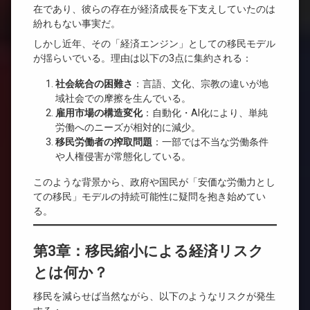
在であり、彼らの存在が経済成長を下支えしていたのは
紛れもない事実だ。
しかし近年、その「経済エンジン」としての移民モデル
が揺らいでいる。理由は以下の3点に集約される：
社会統合の困難さ
：言語、文化、宗教の違いが地
域社会での摩擦を生んでいる。
雇用市場の構造変化
：自動化・AI化により、単純
労働へのニーズが相対的に減少。
移民労働者の搾取問題
：一部では不当な労働条件
や人権侵害が常態化している。
このような背景から、政府や国民が「安価な労働力とし
ての移民」モデルの持続可能性に疑問を抱き始めてい
る。
第3章：移民縮小による経済リスク
とは何か？
移民を減らせば当然ながら、以下のようなリスクが発生