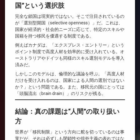
国”という選択肢
完全な鎖国は現実的ではない。そこで注目されているの
が「選別型開国（selective openness）」だ。これは、
国家が経済的・社会的ニーズに応じて、特定のスキルや
国籍を持つ移民を優遇する制度である。
例えばカナダは、「エクスプレス・エントリー」という
ポイント制度で高度人材を効率的に受け入れている。オ
ーストラリアやドイツも同様のスキル選別モデルを導入
済みだ。
しかしこのモデルは、倫理的な議論を呼ぶ。「高度人材
だけを受け入れるのは、国家による人間の選別ではない
か？」という問題である。また、移民元の国にとっては
「頭脳流出（brain drain）」のリスクが残る。
結論：真の課題は“人間”の取り扱い
方
世界が「移民制限」という方向に舵を切っているのは事
実だが、それは必ずしも閉鎖性や排外主義の表れではな