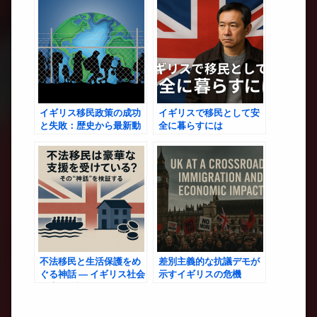
イギリス移民政策の成功
イギリスで移民として安
と失敗：歴史から最新動
全に暮らすには
向まで
不法移民と生活保護をめ
差別主義的な抗議デモが
ぐる神話 ― イギリス社会
示すイギリスの危機
に広がる誤解を解きほぐ
す