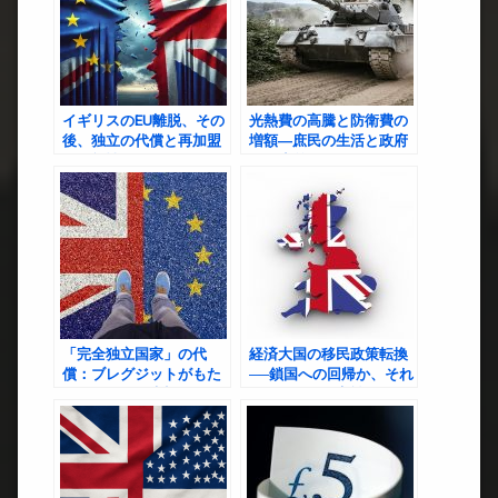
イギリスのEU離脱、その
光熱費の高騰と防衛費の
後、独立の代償と再加盟
増額―庶民の生活と政府
の可能性
の温度差
「完全独立国家」の代
経済大国の移民政策転換
償：ブレグジットがもた
──鎖国への回帰か、それ
らした混乱と失望
とも次なる国家戦略か