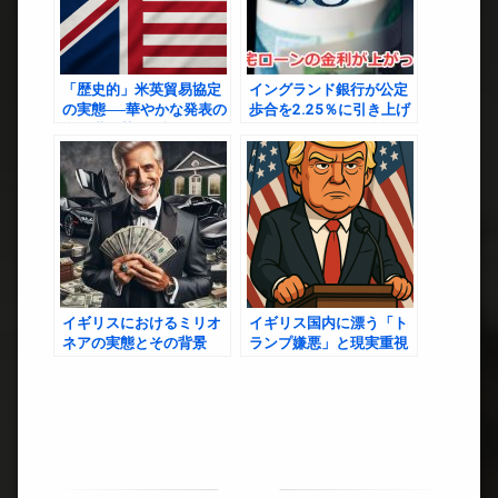
「歴史的」米英貿易協定
イングランド銀行が公定
の実態──華やかな発表の
歩合を2.25％に引き上げ
裏に潜む英国の課題と展
たことによって今後起こ
望
りえること
イギリスにおけるミリオ
イギリス国内に漂う「ト
ネアの実態とその背景
ランプ嫌悪」と現実重視
のズレ