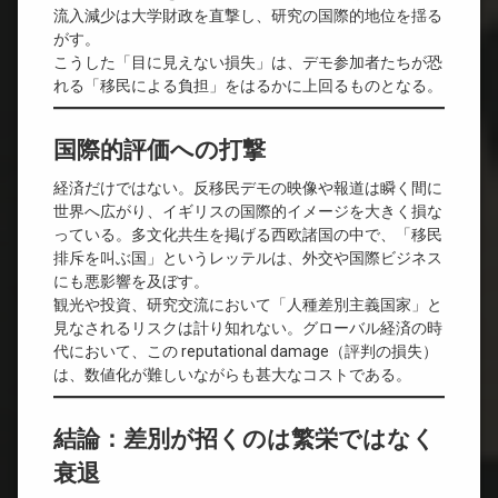
流入減少は大学財政を直撃し、研究の国際的地位を揺る
がす。
こうした「目に見えない損失」は、デモ参加者たちが恐
れる「移民による負担」をはるかに上回るものとなる。
国際的評価への打撃
経済だけではない。反移民デモの映像や報道は瞬く間に
世界へ広がり、イギリスの国際的イメージを大きく損な
っている。多文化共生を掲げる西欧諸国の中で、「移民
排斥を叫ぶ国」というレッテルは、外交や国際ビジネス
にも悪影響を及ぼす。
観光や投資、研究交流において「人種差別主義国家」と
見なされるリスクは計り知れない。グローバル経済の時
代において、この reputational damage（評判の損失）
は、数値化が難しいながらも甚大なコストである。
結論：差別が招くのは繁栄ではなく
衰退