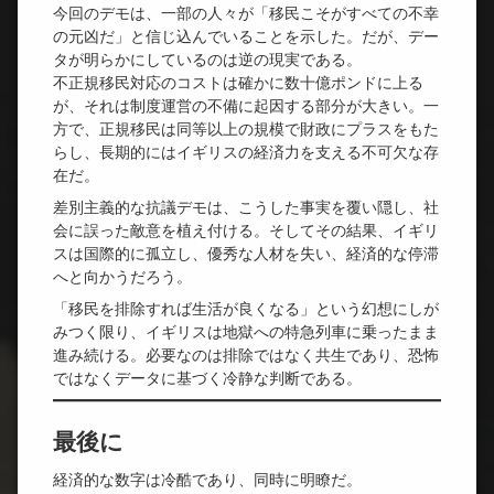
今回のデモは、一部の人々が「移民こそがすべての不幸
の元凶だ」と信じ込んでいることを示した。だが、デー
タが明らかにしているのは逆の現実である。
不正規移民対応のコストは確かに数十億ポンドに上る
が、それは制度運営の不備に起因する部分が大きい。一
方で、正規移民は同等以上の規模で財政にプラスをもた
らし、長期的にはイギリスの経済力を支える不可欠な存
在だ。
差別主義的な抗議デモは、こうした事実を覆い隠し、社
会に誤った敵意を植え付ける。そしてその結果、イギリ
スは国際的に孤立し、優秀な人材を失い、経済的な停滞
へと向かうだろう。
「移民を排除すれば生活が良くなる」という幻想にしが
みつく限り、イギリスは地獄への特急列車に乗ったまま
進み続ける。必要なのは排除ではなく共生であり、恐怖
ではなくデータに基づく冷静な判断である。
最後に
経済的な数字は冷酷であり、同時に明瞭だ。