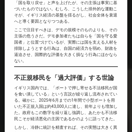
「国を取り戻せ」と声を上げたが、その主張は事実に基
づいたものではない。むしろ、こうした排外的な運動こ
そが、イギリス経済の基盤を揺るがし、社会全体を衰退
へと導く要因となりつつある。
ここで注目すべきは、デモの規模そのものよりも、その
主張の危うさだ。デモ参加者たちは自らを「国を守る愛
国者」と位置づけているが、実際には国を支える人材を
排除しようとする行為は、自国の経済力を弱め、財政を
逼迫させ、国際的な評価を大きく損なう行為にほかなら
ない。
不正規移民を「過大評価」する世論
イギリス国内では、「ボートで押し寄せる不法移民が国
を食い潰している」という言説が繰り返し流布されてい
る。確かに、2025年6月までの1年間で小型ボートを用
いた不正規入国は約43,000人に達し、前年よりも増加し
た。政府もこの数字を繰り返し強調し、あたかも不法移
民こそが経済悪化の主因であるかのように語ってきた。
しかし、冷静に統計を精査すれば、その実態は大きく異