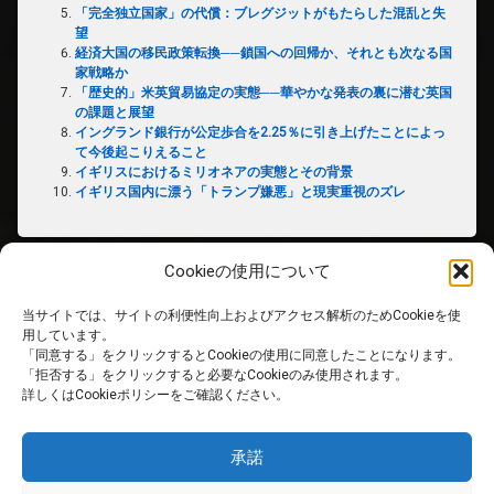
「完全独立国家」の代償：ブレグジットがもたらした混乱と失
望
経済大国の移民政策転換──鎖国への回帰か、それとも次なる国
家戦略か
「歴史的」米英貿易協定の実態──華やかな発表の裏に潜む英国
の課題と展望
イングランド銀行が公定歩合を2.25％に引き上げたことによっ
て今後起こりえること
イギリスにおけるミリオネアの実態とその背景
イギリス国内に漂う「トランプ嫌悪」と現実重視のズレ
Cookieの使用について
当サイトでは、サイトの利便性向上およびアクセス解析のためCookieを使
ホーム
用しています。
「同意する」をクリックするとCookieの使用に同意したことになります。
「拒否する」をクリックすると必要なCookieのみ使用されます。
PRIVACY POLICY
詳しくはCookieポリシーをご確認ください。
免責事項
承諾