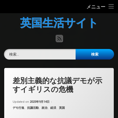
ホーム
メニュー
コ
英国の文化について
英国生活サイト
ン
テ
英国最新ニュース
ン
RSS
ツ
へ
英語力チェック
ス
検索:
キ
掲示板
ッ
プ
差別主義的な抗議デモが示
すイギリスの危機
Updated on
2025年9月14日
カテゴリー:
デモ行進
、
抗議活動
、
政治
、
経済
、
英国