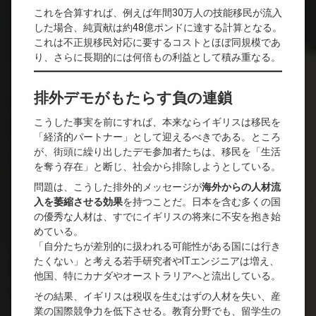
これを合算すれば、例えば年間30万人の技能移民が流入
した場合、純貢献は約48億ポンドに達する計算となる。
これは不正規移民対応に要するコストとほぼ同規模であ
り、さらに長期的には何倍もの利益として積み重なる。
排外デモがもたらす負の連鎖
こうした事実を前にすれば、本来ならイギリスは移民を
「経済的パートナー」として迎えるべきである。ところ
が、街頭に繰り出したデモ参加者たちは、移民を「生活
を奪う存在」と断じ、社会から排除しようとしている。
問題は、こうした排外的メッセージが
海外からの人材流
入を萎縮させる効果
を持つことだ。日本を含む多くの国
の優秀な人材は、すでにイギリスの将来に不安を抱き始
めている。
「自分たちが差別的に扱われる可能性がある国には行き
たくない」と考える若手研究者やITエンジニアは増え、
他国、特にカナダやオーストラリアへと流出している。
その結果、イギリスは税収を生むはずの人材を失い、産
業の国際競争力を低下させる。教育分野でも、留学生の