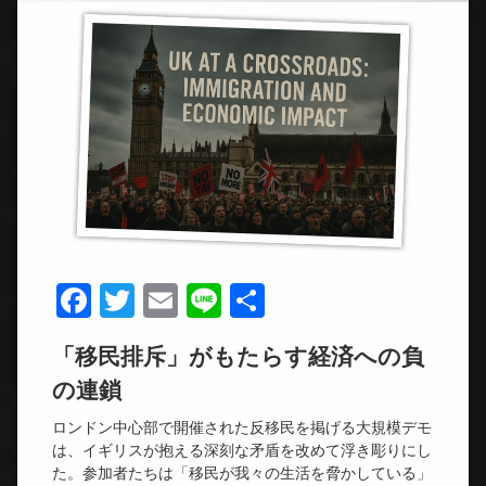
Facebook
Twitter
Email
Line
共
有
「移民排斥」がもたらす経済への負
の連鎖
ロンドン中心部で開催された反移民を掲げる大規模デモ
は、イギリスが抱える深刻な矛盾を改めて浮き彫りにし
た。参加者たちは「移民が我々の生活を脅かしている」