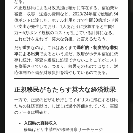
なる。
不正規移民による財政負担は確かに存在する。宿泊費や
審査・収容・送還の費用など、2023/24年度で総額約54
億ポンドに達した。ホテル利用だけで年間30億ポンド近
い支出が発生しており、1人あたりに換算すると年間4
万〜5万ポンド規模のコストが生じている計算になる。
これだけを見れば「莫大な負担」と言えるだろう。
だが重要なのは、これはあくまで
局所的・制度的な非効
率による出費
であるという点だ。政府がホテル宿泊に依
存し続け、審査を迅速に処理できないことこそがコスト
を膨張させている。つまり、移民そのものではなく、対
応体制の不備が財政負担を増やしているのである。
正規移民がもたらす莫大な経済効果
一方で、正規のビザを所持してイギリスに滞在する移民
たちの経済貢献は、しばしば過小評価されている。実際
のデータは明確だ。
入国時の直接収入
移民はビザ申請料や移民健康サーチャージ