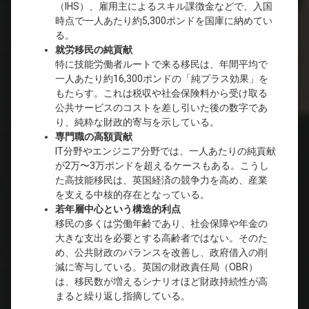
（IHS）、雇用主によるスキル課徴金などで、入国
時点で一人あたり約5,300ポンドを国庫に納めてい
る。
就労移民の純貢献
特に技能労働者ルートで来る移民は、年間平均で
一人あたり約16,300ポンドの「純プラス効果」を
もたらす。これは税収や社会保険料から受け取る
公共サービスのコストを差し引いた後の数字であ
り、純粋な財政的寄与を示している。
専門職の高額貢献
IT分野やエンジニア分野では、一人あたりの純貢献
が2万〜3万ポンドを超えるケースもある。こうし
た高技能移民は、英国経済の競争力を高め、産業
を支える中核的存在となっている。
若年層中心という構造的利点
移民の多くは労働年齢であり、社会保障や年金の
大きな支出を必要とする高齢者ではない。そのた
め、公共財政のバランスを改善し、政府借入の削
減に寄与している。英国の財政責任局（OBR）
は、移民数が増えるシナリオほど財政持続性が高
まると繰り返し指摘している。