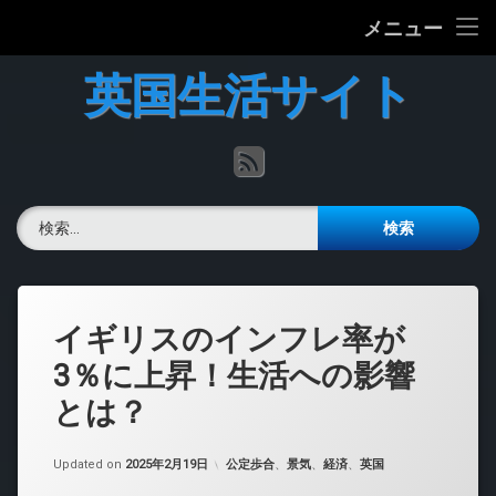
ホーム
メニュー
コ
英国の文化について
英国生活サイト
ン
テ
英国最新ニュース
ン
RSS
ツ
へ
英語力チェック
ス
検索:
キ
掲示板
ッ
プ
イギリスのインフレ率が
3％に上昇！生活への影響
とは？
カテゴリー:
Updated on
2025年2月19日
公定歩合
、
景気
、
経済
、
英国