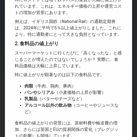
れています。これは、エネルギー価格の上昇や運営コス
トの増加が背景にあります。
例えば、イギリス国鉄（National Rail）の通勤定期券
は、2024年に平均で5％以上値上がりしました。これに
より、特に通勤者にとって大きな負担となっています。
2. 食料品の値上がり
スーパーマーケットに行くたびに「高くなったな」と感
じることが増えたのではないでしょうか？ 実際に、食
料品価格は大幅に上昇しています。
特に値上がりが顕著なのは以下の食料品です。
肉類
（牛肉、鶏肉、豚肉）
パンやシリアル
（小麦価格の上昇が影響）
乳製品
（バターやチーズなど）
アルコール以外の飲み物
（コーヒーやジュースな
ど）
食料品の値上がりの背景には、原材料費や輸送費の増
加、さらには英国とEUの貿易関係の変化（ブレグジッ
トの影響）も関係しています。