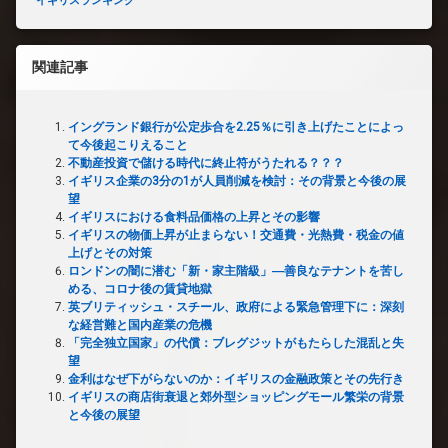
イギリスランキング
関連記事
イングランド銀行が公定歩合を2.25％に引き上げたことによっ
て今後起こりえること
不動産投資で儲ける時代に終止符がうたれる？？？
イギリス企業の3分の1が人員削減を検討：その背景と今後の展
望
イギリスにおける食料品価格の上昇とその影響
イギリスの物価上昇が止まらない！交通費・光熱費・税金の値
上げとその対策
ロンドンの闇に潜む「新・家主階級」―善良なテナントを苦し
める、コロナ後の賃貸地獄
英ブリティッシュ・スチール、政府による緊急管理下に：深刻
な経営難と国内産業の危機
「完全独立国家」の代償：ブレグジットがもたらした混乱と失
望
金利はなぜ下がらないのか：イギリスの金融政策とその先行き
イギリスの商店街衰退と郊外型ショッピングモール繁栄の背景
と今後の展望