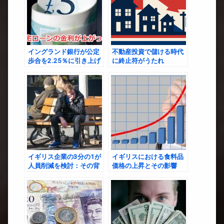
イングランド銀行が公定
不動産投資で儲ける時代
歩合を2.25％に引き上げ
に終止符がうたれ
たことによって今後起こ
る？？？
りえること
イギリス企業の3分の1が
イギリスにおける食料品
人員削減を検討：その背
価格の上昇とその影響
景と今後の展望