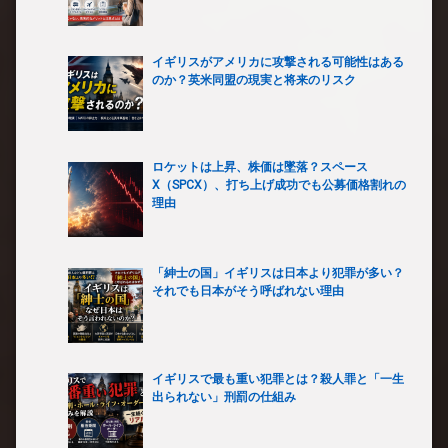
イギリスがアメリカに攻撃される可能性はある
のか？英米同盟の現実と将来のリスク
ロケットは上昇、株価は墜落？スペース
X（SPCX）、打ち上げ成功でも公募価格割れの
理由
「紳士の国」イギリスは日本より犯罪が多い？
それでも日本がそう呼ばれない理由
イギリスで最も重い犯罪とは？殺人罪と「一生
出られない」刑罰の仕組み