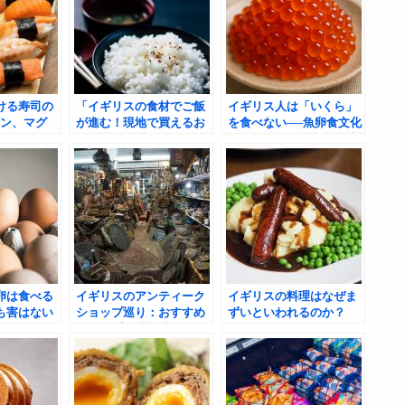
ける寿司の
「イギリスの食材でご飯
イギリス人は「いくら」
モン、マグ
が進む！現地で買えるお
を食べない──魚卵食文化
でエビの国
すすめおかず・アレンジ
が超えられない文化の壁
レシピ特集」
である理由
卵は食べる
イギリスのアンティーク
イギリスの料理はなぜま
も害はない
ショップ巡り：おすすめ
ずいといわれるのか？
ショップと購入時のポイ
ント