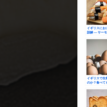
イギリスにお
誤解 ― サー
ロ、そして茹
の現実
イギリスで生
のか？食べて
のか？