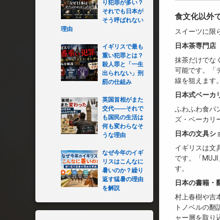
り犯罪が多い？
それでも日本が
食文化以外
そう呼ばれない
理由
スイーツに限
日本茶専門店
イギリスで最も
重い犯罪とは？
抹茶だけでな
殺人罪と「一生
可能です。「
出られない」刑
線を狙えます
罰の仕組み
日本式ベーカ
英国首相がまた
交代――それで
ふわふわ食パ
も国民の生活は
ズ・ベーカリ
何も変わらなそ
日本の文具シ
うな理由
イギリスは文
なぜ今年のイギ
です。「MUJ
リスはこんなに
す。
暑いのか？繰り
返す猛暑の理由
日本の書籍・
を解説
村上春樹や吉
トノベルの翻
ャー層を取り