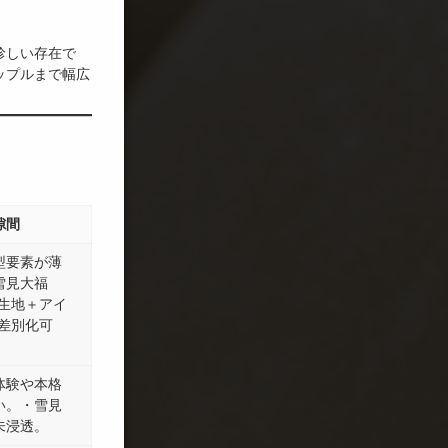
珍しい存在で
ップルまで幅広
隙間
型要素が薄
雪見大福
ち生地＋アイ
は差別化可
体験や本格
い。・雪見
未浸透。