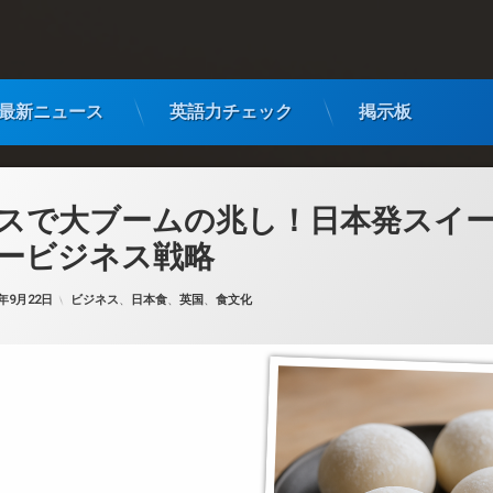
最新ニュース
英語力チェック
掲示板
スで大ブームの兆し！日本発スイ
ービジネス戦略
カテゴリー:
5年9月22日
ビジネス
、
日本食
、
英国
、
食文化