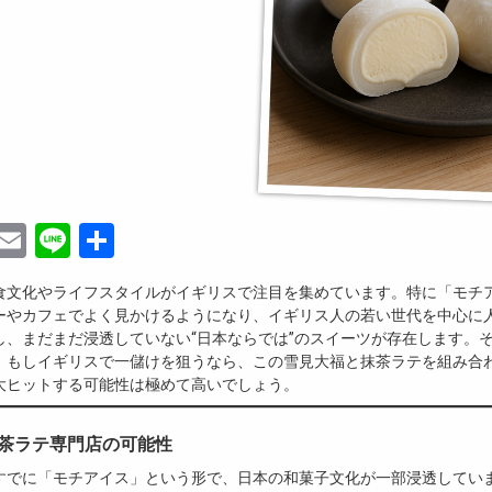
ebook
witter
Email
Line
共
有
食文化やライフスタイルがイギリスで注目を集めています。特に「モチ
ーやカフェでよく見かけるようになり、イギリス人の若い世代を中心に
し、まだまだ浸透していない“日本ならでは”のスイーツが存在します。
。もしイギリスで一儲けを狙うなら、この雪見大福と抹茶ラテを組み合
大ヒットする可能性は極めて高いでしょう。
抹茶ラテ専門店の可能性
すでに「モチアイス」という形で、日本の和菓子文化が一部浸透してい