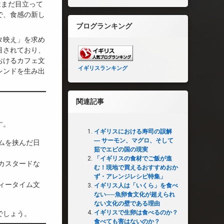
はまだ目立って
で、食感の新し
ブログランキング
タ映え」を求め
目されており、
おけるカフェ文
イギリスランキング
レンドを生み出
関連記事
す。
イギリスにおける寿司の誤解
― サーモン、マグロ、そして
ムを挟んだ日
茹でエビの国の現実
「イギリスの食材でご飯が進
カスタードな
む！現地で買えるおすすめおか
ず・アレンジレシピ特集」
ィータイム文
イギリス人は「いくら」を食べ
ない──魚卵食文化が超えられ
ない文化の壁である理由
イギリスで生卵は食べるのか？
でしょう。
食べても害はないのか？