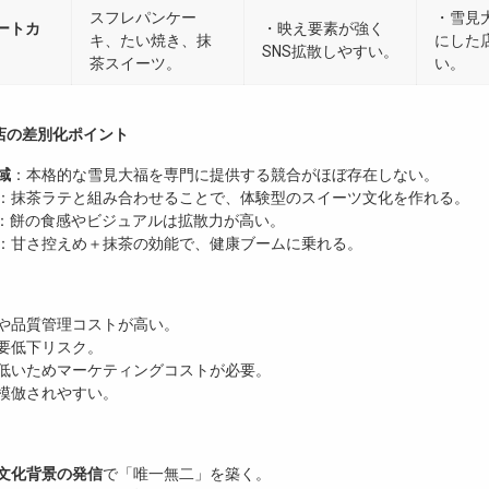
スフレパンケー
・雪見
ートカ
・映え要素が強く
キ、たい焼き、抹
にした
SNS拡散しやすい。
茶スイーツ。
い。
店の差別化ポイント
域
：本格的な雪見大福を専門に提供する競合がほぼ存在しない。
：抹茶ラテと組み合わせることで、体験型のスイーツ文化を作れる。
：餅の食感やビジュアルは拡散力が高い。
：甘さ控えめ＋抹茶の効能で、健康ブームに乗れる。
や品質管理コストが高い。
要低下リスク。
低いためマーケティングコストが必要。
模倣されやすい。
文化背景の発信
で「唯一無二」を築く。