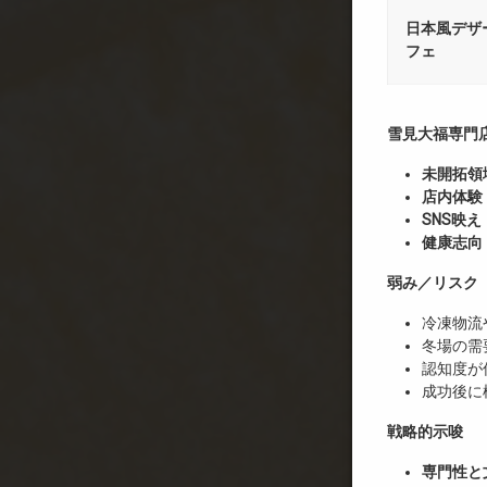
日本風デザ
フェ
雪見大福専門
未開拓領
店内体験
SNS映え
健康志向
弱み／リスク
冷凍物流
冬場の需
認知度が
成功後に
戦略的示唆
専門性と