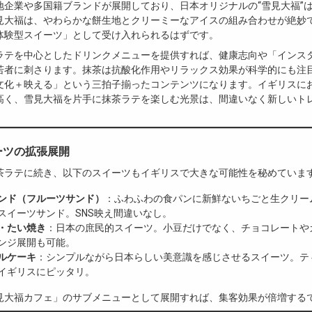
地企業や多国籍ブランドが展開しており、日本オリジナルの“雪見大福”
見大福は、やわらかな餅生地とクリーミーなアイスの組み合わせが絶妙
体験型スイーツ」として受け入れられるはずです。
ラテを中心としたドリンクメニューを提供すれば、健康志向や「インス
若者に刺さります。抹茶は抗酸化作用やリラックス効果が科学的にも注
文化＋映える」という三拍子揃ったコンテンツになります。イギリスに
高く、雪見大福を片手に抹茶ラテを楽しむ光景は、間違いなく新しいト
ーツの拡張展開
茶ラテに続き、以下のスイーツもイギリスで大きな可能性を秘めていま
ンド（フルーツサンド）
：ふわふわの食パンに新鮮ないちごと生クリー
スイーツサンド。SNS映え間違いなし。
・たい焼き
：日本の庶民的スイーツ。小豆だけでなく、チョコレートや
ンジ展開も可能。
ルケーキ
：シンプルながら日本らしい美意識を感じさせるスイーツ。テ
イギリスにピッタリ。
見大福カフェ」のサブメニューとして展開すれば、集客効果が倍増する