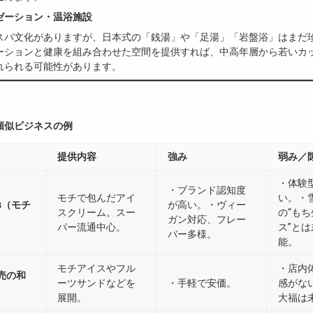
ゼーション・温浴施設
スパ文化がありますが、日本式の「銭湯」や「足湯」「岩盤浴」はまだ
ーションと健康を組み合わせた空間を提供すれば、中高年層から若いカ
れられる可能性があります。
類似ビジネスの例
提供内容
強み
弱み／
・体験
・ブランド認知度
モチで包んだアイ
い。・
ons（モチ
が高い。・ヴィー
スクリーム。スー
の“も
ガン対応、フレー
パー流通中心。
ス”と
バー多様。
能。
モチアイスやフル
・店内
売の和
ーツサンドなどを
・手軽で安価。
感がな
展開。
大福は