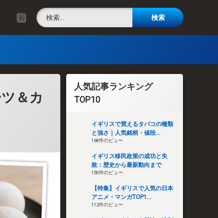
検索:
RSS
人気記事ランキング
ーツ＆カ
TOP10
イギリスで買えるタバコの種類
と強さ｜人気銘柄・値段...
168件のビュー
イギリス移民政策の成功と失
敗：歴史から最新動向まで
150件のビュー
【特集】イギリスで人気の日本
アニメ・マンガTOP1...
112件のビュー