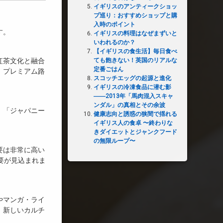
イギリスのアンティークショッ
プ巡り：おすすめショップと購
入時のポイント
す。
イギリスの料理はなぜまずいと
いわれるのか？
【イギリスの食生活】毎日食べ
ても飽きない！英国のリアルな
紅茶文化と融合
定番ごはん
、プレミアム路
スコッチエッグの起源と進化
イギリスの冷凍食品に潜む影
――2013年「馬肉混入スキャ
ンダル」の真相とその余波
。「ジャパニー
健康志向と誘惑の狭間で揺れる
イギリス人の食卓 〜終わりな
きダイエットとジャンクフード
の無限ループ〜
要は非常に高い
需要が見込まれま
やマンガ・ライ
、新しいカルチ