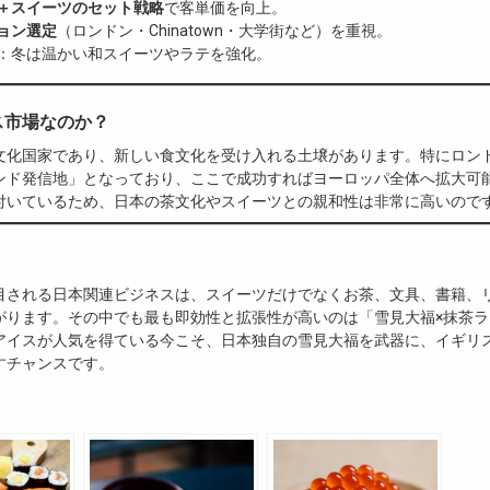
＋スイーツのセット戦略
で客単価を向上。
ョン選定
（ロンドン・Chinatown・大学街など）を重視。
：冬は温かい和スイーツやラテを強化。
ス市場なのか？
文化国家であり、新しい食文化を受け入れる土壌があります。特にロン
ンド発信地」となっており、ここで成功すればヨーロッパ全体へ拡大可
付いているため、日本の茶文化やスイーツとの親和性は非常に高いので
目される日本関連ビジネスは、スイーツだけでなくお茶、文具、書籍、
がります。その中でも最も即効性と拡張性が高いのは「雪見大福×抹茶ラ
アイスが人気を得ている今こそ、日本独自の雪見大福を武器に、イギリ
すチャンスです。