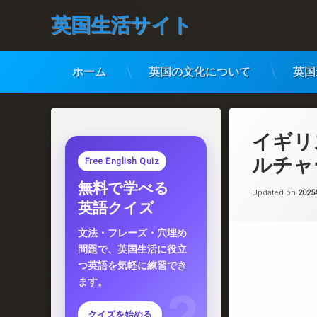
英国生活サイト
ホーム
英国の文化について
英国
コ
ン
テ
イギリ
ン
ツ
ルチャ
Free English Quiz
へ
無料で学べる
ス
Updated on
202
キ
英語クイズ
ッ
プ
文法・フレーズ・穴埋め
問題で、英国生活に役立
つ英語を気軽に練習でき
ます。
クイズを始める