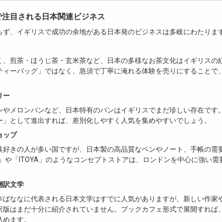
で注目される日本関連ビジネス
らず、イギリスで成功の余地がある日本発のビジネスは多岐にわたりま
く、煎茶・ほうじ茶・玄米茶など、日本の多様なお茶文化はイギリスの
ティーバッグ」ではなく、急須で丁寧に淹れる体験を売りにすることで
。
リー
ンやメロンパンなど、日本特有のパンはイギリスでまだ珍しい存在です
ー」として進出すれば、差別化しやすく人気を集めやすいでしょう。
ョップ
具好きの人が多い国ですが、日本製の高品質なペンやノート、手帳の需
I」や「ITOYA」のようなコンセプトストアは、ロンドンを中心に強い
翻訳文学
本ばななに代表される日本文学はすでに人気がありますが、新しい作家
訳版はまだ十分に紹介されていません。ブックカフェ形式で展開すれば
込めます。