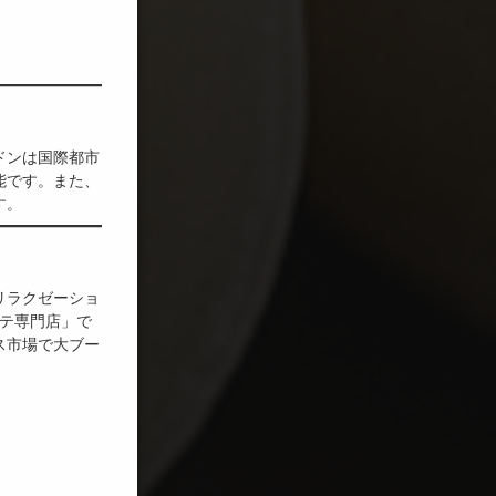
ドンは国際都市
能です。また、
す。
リラクゼーショ
テ専門店」で
ス市場で大ブー