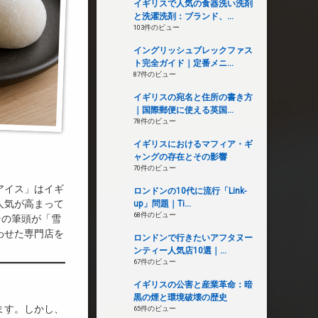
イギリスで人気の食器洗い洗剤
と洗濯洗剤：ブランド、...
103件のビュー
イングリッシュブレックファス
ト完全ガイド｜定番メニ...
87件のビュー
イギリスの宛名と住所の書き方
｜国際郵便に使える英国...
78件のビュー
イギリスにおけるマフィア・ギ
ャングの存在とその影響
70件のビュー
アイス」はイギ
ロンドンの10代に流行「Link-
人気が高まって
up」問題｜Ti...
68件のビュー
その筆頭が「雪
わせた専門店を
ロンドンで行きたいアフタヌー
ンティー人気店10選｜...
67件のビュー
イギリスの公害と産業革命：暗
黒の煙と環境破壊の歴史
ます。しかし、
65件のビュー