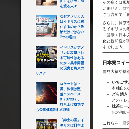
由」を求めて海
その多くは現
を渡る人々
いません。雪
さも含めて「
なぜアメリカ人
はイギリスに移
さらに、抹茶
住するのか？政
るイギリスの
治だけではない
「健康＋日本
7つの理由
化と親和性が
すでしょう。
イギリスがアメ
リカに攻撃され
る可能性はある
日本発スイ
のか？英米同盟
の現実と将来の
雪見大福や抹
リスク
いちごサ
ロケットは上
本独自の
昇、株価は墜
どら焼き
落？スペース
X（SPCX）、
どのアレ
打ち上げ成功で
抹茶ロー
も公募価格割れの理由
化の強い
「紳士の国」イ
これらを「雪
ギリスは日本よ