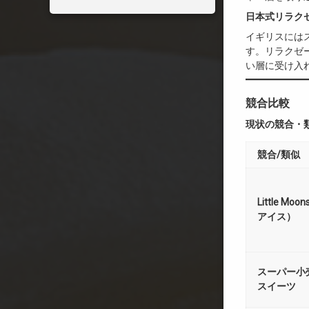
日本式リラク
イギリスには
す。リラクゼ
い層に受け入
競合比較
現状の競合・
競合/類似
Little Mo
アイス）
スーパー小
スイーツ