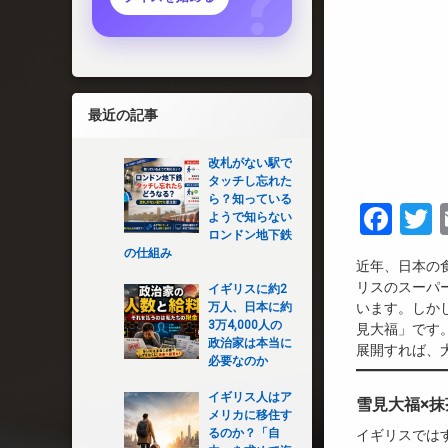
最近の記事
改札がない駅で
タッチし忘れた
ら？知っている
Fac
T
ようで知らない
ロンドン地下鉄
の仕組み
近年、日本の
リスのスーパ
イギリスに約2
万人、日本に約
います。しか
3万4,000人の
見大福」です
政治家は本当に
展開すれば、
必要なのか
イギリス人はア
雪見大福×
メリカに移住す
るのか？「自
イギリスでは