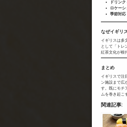
ドリンク
ロケーシ
季節対応
なぜイギリ
イギリスは多
として「トレ
紅茶文化が根
まとめ
イギリスで注
ン施設まで広
す。既にモチ
ムを巻き起こ
関連記事: