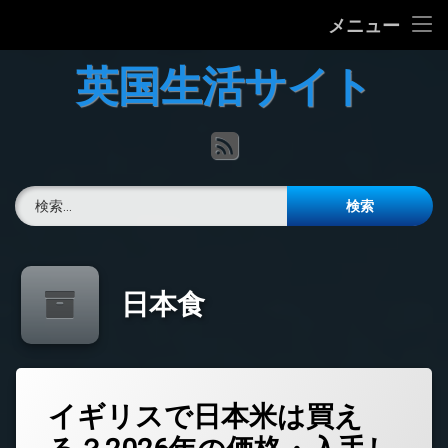
ホーム
メニュー
コ
英国の文化について
英国生活サイト
ン
テ
英国最新ニュース
ン
RSS
ツ
へ
英語力チェック
ス
検索:
キ
掲示板
ッ
プ
日本食
イギリスで日本米は買え
コ
メ
ン