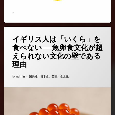
ビ
ジ
…
ネ
ス
戦
略)
イギリス人は「いくら」を
コ
メ
食べない──魚卵食文化が超
ン
ト
えられない文化の壁である
を
ど
理由
う
ぞ
(イ
Updated on
2025年7月23日
カテゴリー:
by
admin
国民性
、
日本食
、
英国
、
食文化
ギ
リ
ス
人
は
「い
く
ら」
を