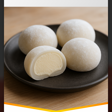
(イ
【2025
ギ
年
リ
最
ス
新
で
版】)
大
ブ
ー
ム
の
兆
し！
日
本
発
ス
イ
ー
ツ
＆
カ
ル
チ
ャ
ー