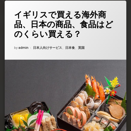
イギリスで買える海外商
コ
メ
品、日本の商品、食品はど
ン
ト
のくらい買える？
を
ど
う
Updated on
2025年3月15日
カテゴリー:
by
admin
日本人向けサービス
、
日本食
、
英国
ぞ
(イ
ギ
リ
ス
で
買
え
る
海
外
商
品、
日
本
の