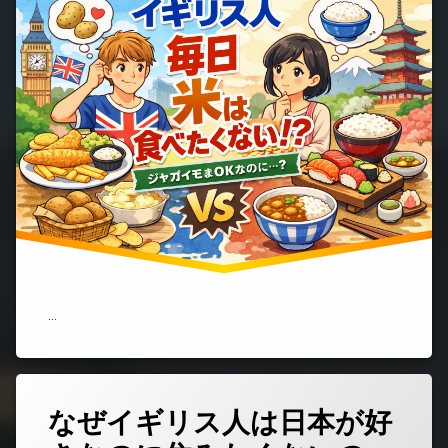
イ
ギ
リ
ス
人
は
毎
日
ジ
ャ
ガ
イ
モ
を
食
べ
ら
れ
…
る
の
に、
米
は
なぜイギリス人は日本が好
コ
毎
メ
日