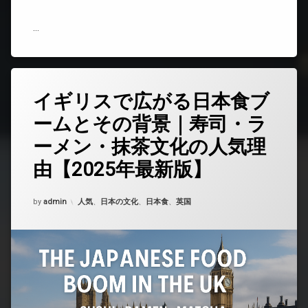
く
な
い
…
の
か？
文
化
と
イギリスで広がる日本食ブ
コ
価
メ
値
ームとその背景｜寿司・ラ
ン
観
ト
の
ーメン・抹茶文化の人気理
を
違
ど
い
由【2025年最新版】
う
を
ぞ
徹
(イ
Updated on
2025年10月16日
底
カテゴリー:
by
admin
人気
、
日本の文化
、
日本食
、
英国
ギ
解
リ
説)
ス
で
広
が
る
日
本