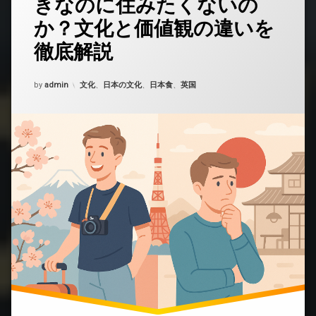
きなのに住みたくないの
ン
食
ト
べ
か？文化と価値観の違いを
を
た
ど
く
徹底解説
う
な
ぞ
い
(な
Updated on
2025年10月15日
の
カテゴリー:
by
admin
文化
、
日本の文化
、
日本食
、
英国
ぜ
か)
イ
ギ
リ
ス
人
は
日
本
が
好
き
な
の
に
住
み
た