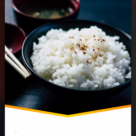
え
る
お
す
す
め
お
か
ず・
ア
レ
ン
ジ
レ
シ
ピ
特
集」)
…