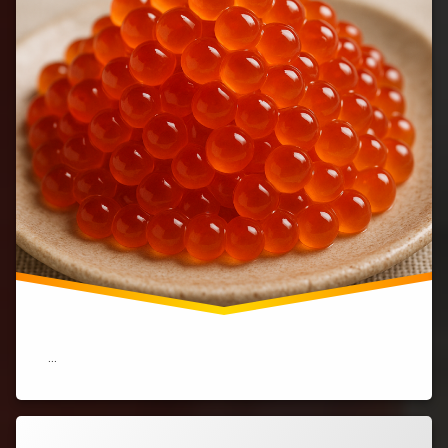
食
べ
な
い
──
魚
卵
食
文
化
が
超
え
ら
れ
な
い
文
化
…
の
壁
で
あ
る