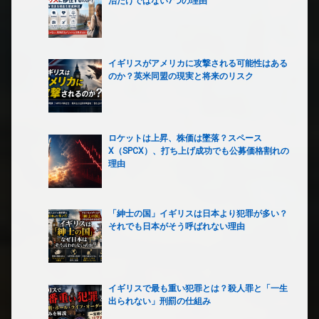
治だけではない7つの理由
イギリスがアメリカに攻撃される可能性はある
のか？英米同盟の現実と将来のリスク
ロケットは上昇、株価は墜落？スペース
X（SPCX）、打ち上げ成功でも公募価格割れの
理由
「紳士の国」イギリスは日本より犯罪が多い？
それでも日本がそう呼ばれない理由
イギリスで最も重い犯罪とは？殺人罪と「一生
出られない」刑罰の仕組み