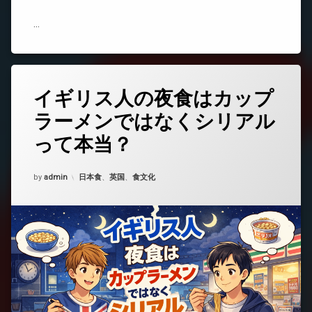
や
す
…
さ・
お
す
す
め
イギリス人の夜食はカップ
コ
の
メ
選
ラーメンではなくシリアル
ン
び
ト
方
って本当？
を
を
ど
解
う
Updated on
2026年2月2日
説)
カテゴリー:
by
admin
日本食
、
英国
、
食文化
ぞ
(イ
ギ
リ
ス
人
の
夜
食
は
カ