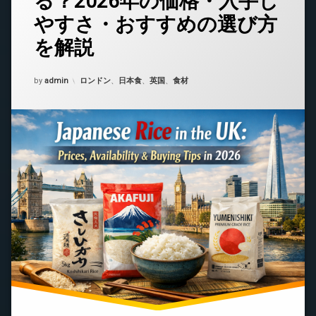
る？2026年の価格・入手し
ト
やすさ・おすすめの選び方
を
ど
を解説
う
ぞ
(イ
Updated on
2026年4月9日
カテゴリー:
by
admin
ロンドン
、
日本食
、
英国
、
食材
ギ
リ
ス
で
日
本
米
は
買
え
る？
2026
年
の
価
格・
入
手
し