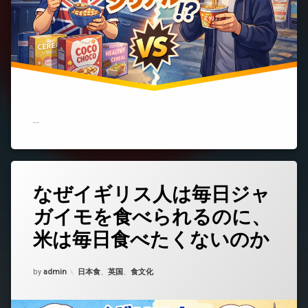
ッ
プ
ラ
ー
メ
ン
で
は
な
く
…
シ
リ
ア
ル
っ
なぜイギリス人は毎日ジャ
コ
て
メ
本
ガイモを食べられるのに、
ン
当？)
ト
米は毎日食べたくないのか
を
ど
う
Updated on
2026年2月2日
カテゴリー:
by
admin
日本食
、
英国
、
食文化
ぞ
(な
ぜ