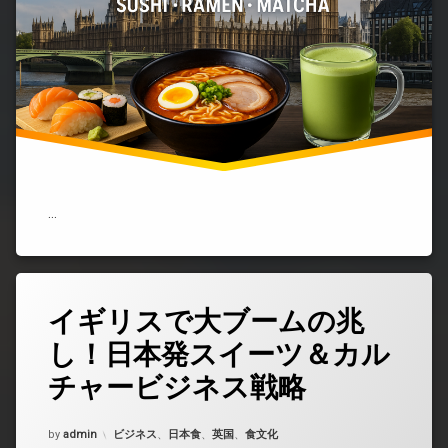
食
ブ
ー
ム
と
そ
の
背
景
｜
寿
司・
…
ラ
ー
メ
ン・
抹
イギリスで大ブームの兆
コ
茶
メ
文
し！日本発スイーツ＆カル
ン
化
ト
の
チャービジネス戦略
を
人
ど
気
う
Updated on
2025年9月22日
理
カテゴリー:
by
admin
ビジネス
、
日本食
、
英国
、
食文化
ぞ
由