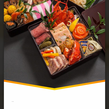
商
品、
食
品
は
ど
の
く
ら
い
買
え
る？)
…