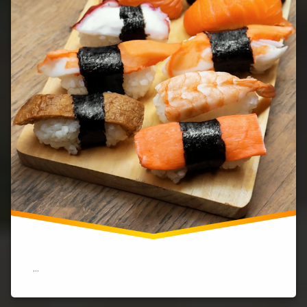
―
サ
ー
モ
ン、
マ
グ
ロ、
そ
し
て
茹
で
エ
ビ
の
国
の
現
実)
…