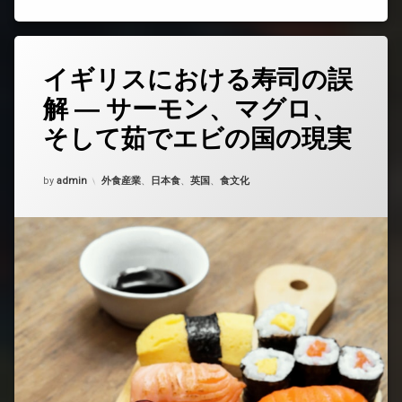
イギリスにおける寿司の誤
コ
メ
解 ― サーモン、マグロ、
ン
ト
そして茹でエビの国の現実
を
ど
う
Updated on
2025年5月25日
カテゴリー:
by
admin
外食産業
、
日本食
、
英国
、
食文化
ぞ
(イ
ギ
リ
ス
に
お
け
る
寿
司
の
誤
解