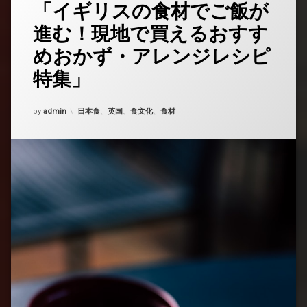
理
「イギリスの食材でご飯が
コ
由)
メ
進む！現地で買えるおすす
ン
ト
めおかず・アレンジレシピ
を
ど
特集」
う
ぞ
(「イ
Updated on
2025年7月15日
カテゴリー:
by
admin
日本食
、
英国
、
食文化
、
食材
ギ
リ
ス
の
食
材
で
ご
飯
が
進
む！
現
地
で
買