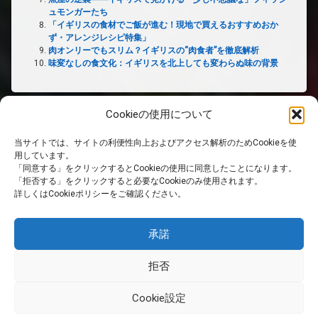
ュモンガーたち
「イギリスの食材でご飯が進む！現地で買えるおすすめおか
ず・アレンジレシピ特集」
肉オンリーでもスリム？イギリスの“肉食者”を徹底解析
味変なしの食文化：イギリスを北上しても変わらぬ味の背景
Cookieの使用について
当サイトでは、サイトの利便性向上およびアクセス解析のためCookieを使
ホーム
用しています。
「同意する」をクリックするとCookieの使用に同意したことになります。
「拒否する」をクリックすると必要なCookieのみ使用されます。
PRIVACY POLICY
詳しくはCookieポリシーをご確認ください。
免責事項
承諾
拒否
RSS
Cookie設定
© 英国生活サイト. All rights reserved.