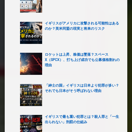
イギリスがアメリカに攻撃される可能性はある
のか？英米同盟の現実と将来のリスク
ロケットは上昇、株価は墜落？スペース
X（SPCX）、打ち上げ成功でも公募価格割れの
理由
「紳士の国」イギリスは日本より犯罪が多い？
それでも日本がそう呼ばれない理由
イギリスで最も重い犯罪とは？殺人罪と「一生
出られない」刑罰の仕組み