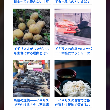
日食べても飽きない！英
て食べるものといえば：
国のリアルな定番ごはん
その魅力と奥深きスプレ
ッド文化
イギリス人がじゃがいも
イギリスの肉屋 vs スーパ
を主食にする理由とは？
ー：本当にブッチャーの
過去30年の価格推移と文
肉は“価値”があるのか？
化的背景を徹底解説
魚屋の逆襲――イギリス
「イギリスの食材でご飯
で見かける「少し不思議
が進む！現地で買えるお
な」フィッシュモンガー
すすめおかず・アレンジ