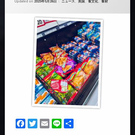
カテゴリー:
Updated on
2025年5月26日
ニュース
、
英国
、
食文化
、
食材
Facebook
Twitter
Email
Line
共
有