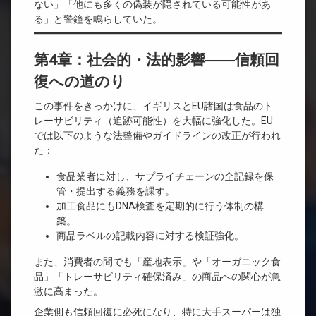
ない」「他にも多くの偽装が隠されている可能性があ
る」と警鐘を鳴らしていた。
第4章：社会的・法的影響――信頼回
復への道のり
この事件をきっかけに、イギリスとEU諸国は食品のト
レーサビリティ（追跡可能性）を大幅に強化した。EU
では以下のような法整備やガイドラインの改正が行われ
た：
食品業者に対し、サプライチェーンの全記録を保
管・提出する義務を課す。
加工食品にもDNA検査を定期的に行う体制の構
築。
商品ラベルの記載内容に対する検証強化。
また、消費者の間でも「産地表示」や「オーガニック食
品」「トレーサビリティ確保済み」の商品への関心が急
激に高まった。
企業側も信頼回復に必死になり、特に大手スーパーは独