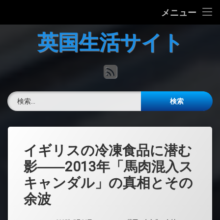
ホーム
メニュー
コ
英国の文化について
英国生活サイト
ン
テ
英国最新ニュース
ン
RSS
ツ
へ
英語力チェック
ス
検索:
キ
掲示板
ッ
プ
イギリスの冷凍食品に潜む
影――2013年「馬肉混入ス
キャンダル」の真相とその
余波