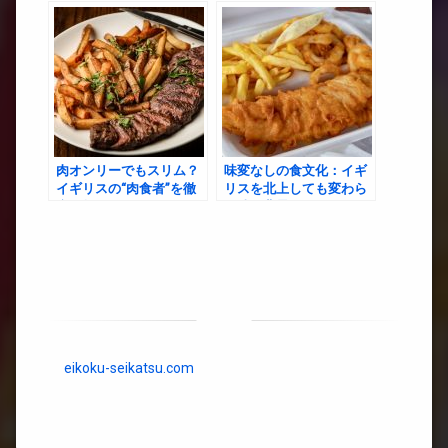
たち
レシピ特集」
肉オンリーでもスリム？
味変なしの食文化：イギ
イギリスの“肉食者”を徹
リスを北上しても変わら
底解析
ぬ味の背景
eikoku-seikatsu.com