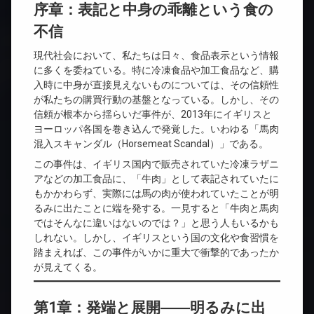
序章：表記と中身の乖離という食の
不信
現代社会において、私たちは日々、食品表示という情報
に多くを委ねている。特に冷凍食品や加工食品など、購
入時に中身が直接見えないものについては、その信頼性
が私たちの購買行動の基盤となっている。しかし、その
信頼が根本から揺らいだ事件が、2013年にイギリスと
ヨーロッパ各国を巻き込んで発覚した。いわゆる「馬肉
混入スキャンダル（Horsemeat Scandal）」である。
この事件は、イギリス国内で販売されていた冷凍ラザニ
アなどの加工食品に、「牛肉」として表記されていたに
もかかわらず、実際には馬の肉が使われていたことが明
るみに出たことに端を発する。一見すると「牛肉と馬肉
ではそんなに違いはないのでは？」と思う人もいるかも
しれない。しかし、イギリスという国の文化や食習慣を
踏まえれば、この事件がいかに重大で衝撃的であったか
が見えてくる。
第1章：発端と展開――明るみに出