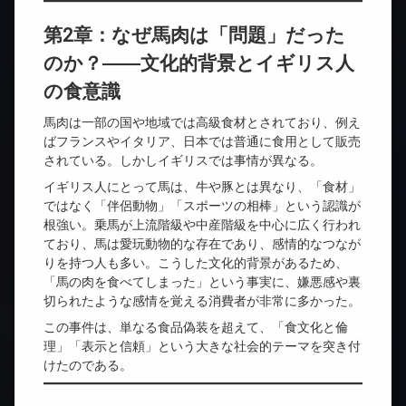
第2章：なぜ馬肉は「問題」だった
のか？――文化的背景とイギリス人
の食意識
馬肉は一部の国や地域では高級食材とされており、例え
ばフランスやイタリア、日本では普通に食用として販売
されている。しかしイギリスでは事情が異なる。
イギリス人にとって馬は、牛や豚とは異なり、「食材」
ではなく「伴侶動物」「スポーツの相棒」という認識が
根強い。乗馬が上流階級や中産階級を中心に広く行われ
ており、馬は愛玩動物的な存在であり、感情的なつなが
りを持つ人も多い。こうした文化的背景があるため、
「馬の肉を食べてしまった」という事実に、嫌悪感や裏
切られたような感情を覚える消費者が非常に多かった。
この事件は、単なる食品偽装を超えて、「食文化と倫
理」「表示と信頼」という大きな社会的テーマを突き付
けたのである。