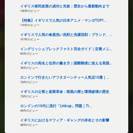
イギリス移民政策の成功と失敗：歴史から最新動向まで
149件のビュー
【特集】イギリスで人気の日本アニメ・マンガTOP1...
110件のビュー
イギリスで人気の食器洗い洗剤と洗濯洗剤：ブランド、...
107件のビュー
イングリッシュブレックファスト完全ガイド｜定番メニ...
90件のビュー
イギリスの宛名と住所の書き方｜国際郵便に使える英国...
78件のビュー
ロンドンで行きたいアフタヌーンティー人気店10選｜...
74件のビュー
イギリスの公害と産業革命：暗黒の煙と環境破壊の歴史
73件のビュー
ロンドンの10代に流行「Link-up」問題｜Ti...
69件のビュー
イギリスにおけるマフィア・ギャングの存在とその影響
68件のビュー