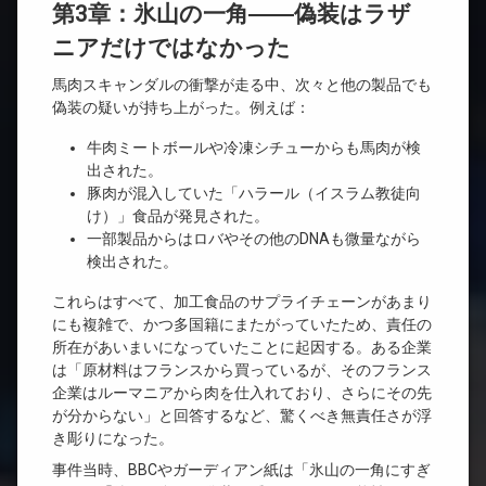
第3章：氷山の一角――偽装はラザ
ニアだけではなかった
馬肉スキャンダルの衝撃が走る中、次々と他の製品でも
偽装の疑いが持ち上がった。例えば：
牛肉ミートボールや冷凍シチューからも馬肉が検
出された。
豚肉が混入していた「ハラール（イスラム教徒向
け）」食品が発見された。
一部製品からはロバやその他のDNAも微量ながら
検出された。
これらはすべて、加工食品のサプライチェーンがあまり
にも複雑で、かつ多国籍にまたがっていたため、責任の
所在があいまいになっていたことに起因する。ある企業
は「原材料はフランスから買っているが、そのフランス
企業はルーマニアから肉を仕入れており、さらにその先
が分からない」と回答するなど、驚くべき無責任さが浮
き彫りになった。
事件当時、BBCやガーディアン紙は「氷山の一角にすぎ