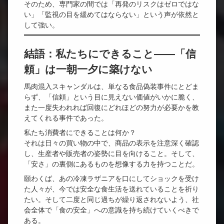
そのため、専門家の間では「再発のリスクはゼロではな
い」「監視の目を緩めてはならない」という声が依然と
して強い。
結語：私たちにできること――「信
頼」は一朝一夕に築けない
馬肉混入スキャンダルは、単なる食品偽装事件にとどま
らず、「信頼」という目に見えない価値がいかに脆く、
また一度失われれば回復にどれほどの努力が必要かを教
えてくれる事件であった。
私たち消費者にできることは何か？
それは日々の買い物の中で、商品の表示を注意深く確認
し、生産者や販売者の姿勢に目を向けること。そして、
「安さ」の裏側にあるものを想像する力を持つことだ。
願わくば、あの冷凍ラザニアを口にしてショックを受け
た人々が、今では安全な食生活を送れていることを祈り
たい。そして二度と同じ過ちが繰り返されないよう、社
会全体で「食の安全」への意識を持ち続けていくべきで
ある。