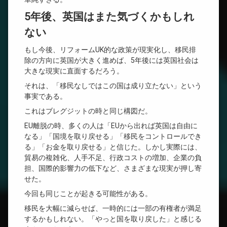
5年後、英国はまた気づくかもしれ
ない
もし今後、リフォームUK的な政策が現実化し、移民排
除の方向に英国が大きく進めば、5年後には英国社会は
大きな現実に直面するだろう。
それは、「移民なしではこの国は成り立たない」という
事実である。
これはブレグジットの時と同じ構図だ。
EU離脱の時、多くの人は「EUから出れば英国は自由に
なる」「国境を取り戻せる」「移民をコントロールでき
る」「お金を取り戻せる」と信じた。しかし実際には、
貿易の複雑化、人手不足、行政コストの増加、企業の負
担、国際的影響力の低下など、さまざまな現実が押し寄
せた。
今回も同じことが起きる可能性がある。
移民を大幅に減らせば、一時的には一部の有権者が満足
するかもしれない。「やっと国を取り戻した」と感じる