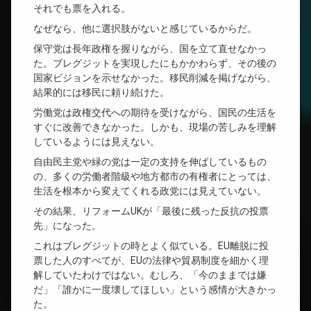
それでも票を入れる。
なぜなら、他に選択肢がないと感じているからだ。
保守党は長年政権を握りながら、国を立て直せなかっ
た。ブレグジットを実現したにもかかわらず、その後の
国家ビジョンを示せなかった。移民削減を掲げながら、
結果的には移民に頼り続けた。
労働党は政権交代への期待を受けながら、国民の生活を
すぐに改善できなかった。しかも、現場の苦しみを理解
しているようには見えない。
自由民主党や緑の党は一定の支持を伸ばしているもの
の、多くの労働者階級や地方都市の有権者にとっては、
生活を根本から変えてくれる政党には見えていない。
その結果、リフォームUKが「最後に残った反抗の投票
先」になった。
これはブレグジットの時とよく似ている。EU離脱に投
票した人のすべてが、EUの法律や貿易制度を細かく理
解していたわけではない。むしろ、「今のままでは嫌
だ」「誰かに一度壊してほしい」という感情が大きかっ
た。