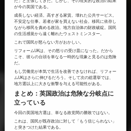
だ」と主張してきた。しかし、その現実的な政治の結果
が今の英国である。
成長しない経済。高すぎる家賃。壊れた公共サービス。
不安定な仕事。若者が家を買えない社会。移民に依存し
ながら移民を責める政治。地方自治体の財政破綻。国民
の生活感覚から遠く離れたウェストミンスター。
これで国民が怒らない方がおかしい。
リフォームUKは、その怒りの受け皿になった。だから
こそ、彼らの台頭を単なる一時的な現象と見るのは危険
だ。
もし労働党が本気で生活を改善できなければ、リフォー
ムUKはさらに伸びるだろう。そして次の総選挙では、
地方選以上に大きな衝撃を与える可能性がある。
まとめ：英国政治は危険な分岐点に
立っている
今回の英国地方選は、単なる政党間の勝敗ではない。
これは、国民が既存政治に対して「もう信じられない」
と突きつけた結果である。