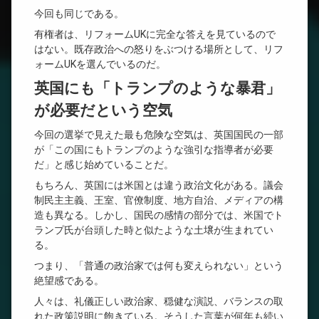
今回も同じである。
有権者は、リフォームUKに完全な答えを見ているので
はない。既存政治への怒りをぶつける場所として、リフ
ォームUKを選んでいるのだ。
英国にも「トランプのような暴君」
が必要だという空気
今回の選挙で見えた最も危険な空気は、英国国民の一部
が「この国にもトランプのような強引な指導者が必要
だ」と感じ始めていることだ。
もちろん、英国には米国とは違う政治文化がある。議会
制民主主義、王室、官僚制度、地方自治、メディアの構
造も異なる。しかし、国民の感情の部分では、米国でト
ランプ氏が台頭した時と似たような土壌が生まれてい
る。
つまり、「普通の政治家では何も変えられない」という
絶望感である。
人々は、礼儀正しい政治家、穏健な演説、バランスの取
れた政策説明に飽きている。そうした言葉が何年も続い