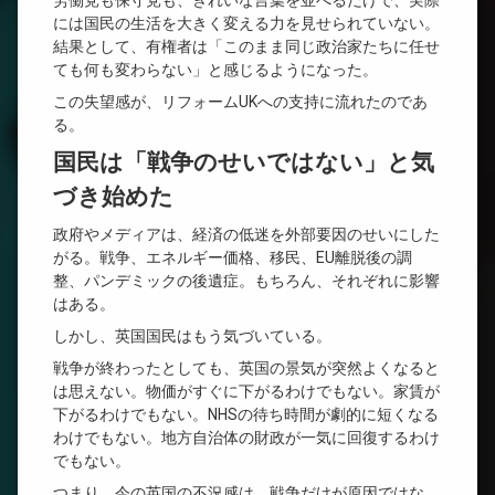
労働党も保守党も、きれいな言葉を並べるだけで、実際
には国民の生活を大きく変える力を見せられていない。
結果として、有権者は「このまま同じ政治家たちに任せ
ても何も変わらない」と感じるようになった。
この失望感が、リフォームUKへの支持に流れたのであ
る。
国民は「戦争のせいではない」と気
づき始めた
政府やメディアは、経済の低迷を外部要因のせいにした
がる。戦争、エネルギー価格、移民、EU離脱後の調
整、パンデミックの後遺症。もちろん、それぞれに影響
はある。
しかし、英国国民はもう気づいている。
戦争が終わったとしても、英国の景気が突然よくなると
は思えない。物価がすぐに下がるわけでもない。家賃が
下がるわけでもない。NHSの待ち時間が劇的に短くなる
わけでもない。地方自治体の財政が一気に回復するわけ
でもない。
つまり、今の英国の不況感は、戦争だけが原因ではな