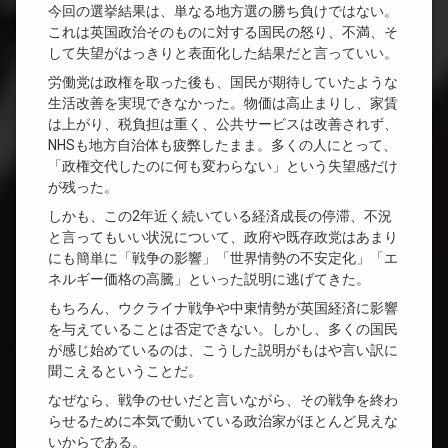
今回の選挙結果は、単なる地方選の勝ち負けではない。
これは英国政治そのものに対する国民の怒り、不満、そ
して失望がはっきりと表面化した結果だと言っていい。
労働党は政権を取った後も、国民が期待していたような
生活改善を実現できなかった。物価は高止まりし、家賃
は上がり、税負担は重く、公共サービスは改善されず、
NHSも地方自治体も疲弊したまま。多くの人にとって、
「政権交代したのに何も変わらない」という失望感だけ
が残った。
しかも、この2年近く続いている経済成長の停滞、不況
と言ってもいい状況について、政府や既存政党はあまり
にも簡単に「戦争の影響」「世界情勢の不安定化」「エ
ネルギー価格の高騰」といった説明に逃げてきた。
もちろん、ウクライナ戦争や中東情勢が英国経済に影響
を与えていることは否定できない。しかし、多くの国民
が感じ始めているのは、こうした説明がもはや言い訳に
聞こえるということだ。
なぜなら、戦争のせいだと言いながら、その戦争を終わ
らせるために本気で動いている政治家がほとんど見えな
いからである。