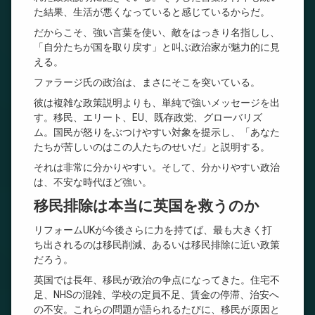
た結果、生活が悪くなっていると感じているからだ。
だからこそ、強い言葉を使い、敵をはっきり名指しし、
「自分たちが国を取り戻す」と叫ぶ政治家が魅力的に見
える。
ファラージ氏の政治は、まさにそこを突いている。
彼は複雑な政策説明よりも、単純で強いメッセージを出
す。移民、エリート、EU、既存政党、グローバリズ
ム。国民が怒りをぶつけやすい対象を提示し、「あなた
たちが苦しいのはこの人たちのせいだ」と説明する。
それは非常に分かりやすい。そして、分かりやすい政治
は、不安な時代ほど強い。
移民排除は本当に英国を救うのか
リフォームUKが今後さらに力を持てば、最も大きく打
ち出されるのは移民削減、あるいは移民排除に近い政策
だろう。
英国では長年、移民が政治の争点になってきた。住宅不
足、NHSの混雑、学校の定員不足、賃金の停滞、治安へ
の不安。これらの問題が語られるたびに、移民が原因と