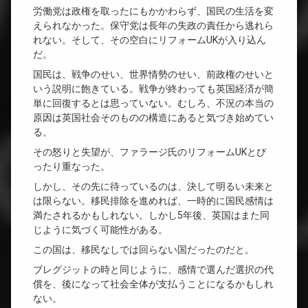
労働党は政権を取ったにもかかわらず、国民の生活を変
えられなかった。保守党は長年の失政の責任から逃れら
れない。そして、その空白にリフォームUKが入り込ん
だ。
国民は、戦争のせい、世界情勢のせい、前政権のせいと
いう説明に飽きている。戦争が終わっても英国経済が簡
単に回復するとは思っていない。むしろ、不況の本当の
原因は英国社会そのものの構造にあると気づき始めてい
る。
その怒りと失望が、ファラージ氏のリフォームUKとぴ
ったり重なった。
しかし、その先に待っているのは、決して明るい未来と
は限らない。移民排除を進めれば、一時的に国民感情は
満たされるかもしれない。しかし5年後、英国はまた同
じように気づく可能性がある。
この国は、移民なしでは回らない国だったのだと。
ブレグジットの時と同じように、感情で選んだ選択の代
償を、後になって社会全体が支払うことになるかもしれ
ない。