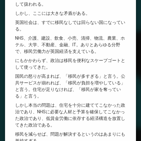
して扱われる。
しかし、ここには大きな矛盾がある。
英国社会は、すでに移民なしでは回らない国になってい
る。
NHS、介護、建設、飲食、小売、清掃、物流、農業、ホ
テル、大学、不動産、金融、IT。ありとあらゆる分野
で、移民労働力が英国経済を支えている。
にもかかわらず、政治は移民を便利なスケープゴートと
して使ってきた。
国民の怒りが高まれば、「移民が多すぎる」と言う。公
共サービスが崩れれば、「移民が負担を増やしている」
と言う。住宅が足りなければ、「移民が家を奪ってい
る」と言う。
しかし本当の問題は、住宅を十分に建ててこなかった政
治であり、NHSに必要な人材と予算を確保してこなかっ
た政治であり、低賃金労働に依存する経済構造を放置し
てきた政治である。
移民を減らせば、問題が解決するというのはあまりにも
単純すぎる。