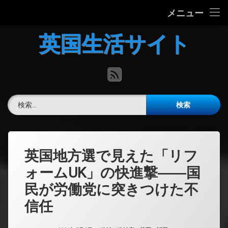
ホーム
メニュー
コ
英国の文化について
英国生活サイト
ン
テ
英国最新ニュース
ン
RSS
ツ
へ
英語力チェック
ス
検索:
キ
掲示板
ッ
プ
英国地方選で見えた「リフ
ォームUK」の快進撃――国
民が労働党に突きつけた不
信任