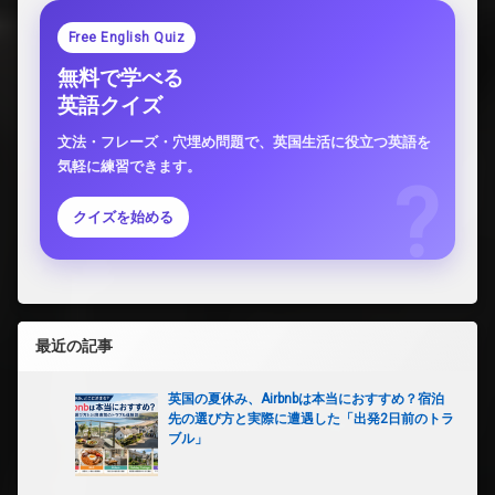
Free English Quiz
無料で学べる
英語クイズ
文法・フレーズ・穴埋め問題で、英国生活に役立つ英語を
気軽に練習できます。
クイズを始める
最近の記事
英国の夏休み、Airbnbは本当におすすめ？宿泊
先の選び方と実際に遭遇した「出発2日前のトラ
ブル」