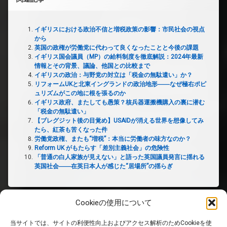
イギリスにおける政治不信と増税政策の影響：市民社会の視点
から
英国の政権が労働党に代わって良くなったことと今後の課題
イギリス国会議員（MP）の給料制度を徹底解説：2024年最新
情報とその背景、議論、他国との比較まで
イギリスの政治：与野党の対立は「税金の無駄遣い」か？
リフォームUKと北東イングランドの政治地形――なぜ極右ポピ
ュリズムがこの地に根を張るのか
イギリス政府、またしても愚策？核兵器運搬機購入の裏に潜む
「税金の無駄遣い」
【ブレグジット後の目覚め】USAIDが消える世界を想像してみ
たら、紅茶も苦くなった件
労働党政権、またも“増税”：本当に労働者の味方なのか？
Reform UK がもたらす「差別主義社会」の危険性
「普通の白人家族が見えない」と語った英国議員発言に揺れる
英国社会――在英日本人が感じた“居場所”の揺らぎ
Cookieの使用について
当サイトでは、サイトの利便性向上およびアクセス解析のためCookieを使