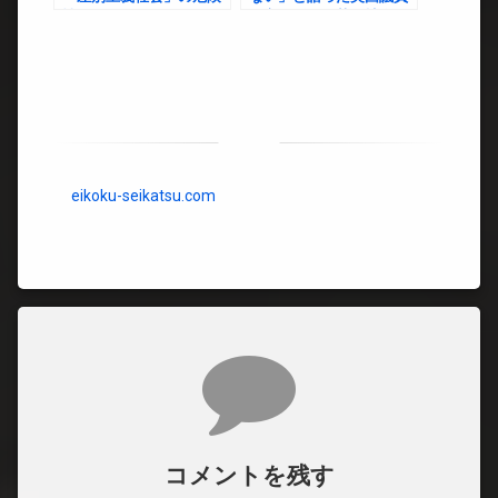
性
発言に揺れる英国社会
――在英日本人が感じ
た“居場所”の揺らぎ
eikoku-seikatsu.com
コメント
コメントを残す