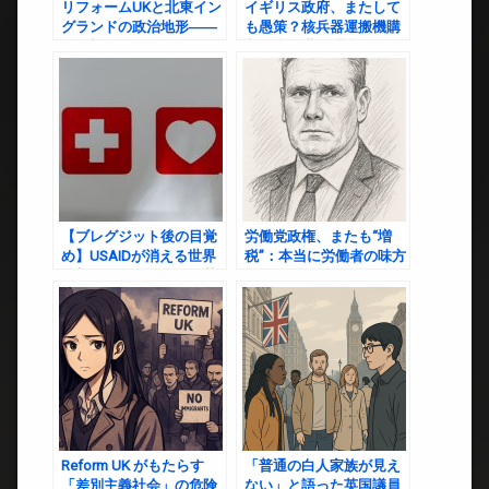
リフォームUKと北東イン
イギリス政府、またして
グランドの政治地形――
も愚策？核兵器運搬機購
なぜ極右ポピュリズムが
入の裏に潜む「税金の無
この地に根を張るのか
駄遣い」
【ブレグジット後の目覚
労働党政権、またも“増
め】USAIDが消える世界
税”：本当に労働者の味方
を想像してみたら、紅茶
なのか？
も苦くなった件
Reform UK がもたらす
「普通の白人家族が見え
「差別主義社会」の危険
ない」と語った英国議員