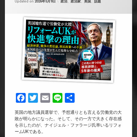
カテゴリー:
Updated on
2026年5月9日
政治
、
政治家
、
英国
、
話題
Facebook
Twitter
Email
Line
共
有
英国の地方議員選挙で、予想通りとも言える労働党の大
敗が明らかになった。そして、その一方で大きく存在感
を示したのが、ナイジェル・ファラージ氏率いるリフォ
ームUKである。