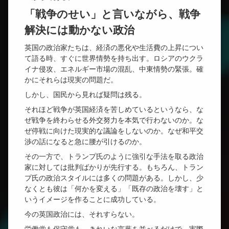
「戦争のせい」と言いながら、戦争
解決には動かない政治
英国の政治家たちは、経済の悪化や生活費の上昇につい
て語る時、すぐに世界情勢を持ち出す。ロシアのウクラ
イナ侵攻、エネルギー市場の混乱、中東情勢の緊張。確
かにそれらは現実の問題だ。
しかし、国民から見れば疑問は残る。
それほど戦争が英国経済を苦しめているというなら、な
ぜ戦争を終わらせる外交努力を本気で行わないのか。な
ぜ停戦に向けた現実的な議論をしないのか。なぜ和平交
渉の話になると急に腰が引けるのか。
その一方で、トランプ氏のように強引な手法を取る政治
家に対しては批判ばかりが先行する。もちろん、トラン
プ氏の政治スタイルには多くの問題がある。しかし、少
なくとも彼は「何かを変える」「既存の政治を壊す」と
いうイメージを作ることに成功している。
今の英国政治には、それすらない。