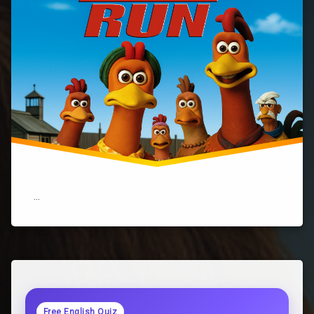
「Chicken
Run」
紹
介
記
事)
…
Free English Quiz