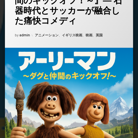
間のキックオフ！～』― 石
ト
器時代とサッカーが融合し
を
ど
た痛快コメディ
う
ぞ
(『ア
Updated on
2025年9月29日
カテゴリー:
by
admin
アニメーション
、
イギリス映画
、
映画
、
英国
ー
リ
ー
マ
ン
～
ダ
グ
と
仲
間
の
キ
ッ
ク
オ
フ！
～』
―