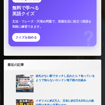
無料で学べる
英語クイズ
文法・フレーズ・穴埋め問題で、英国生活に役立つ英語を
気軽に練習できます。
クイズを始める
最近の記事
改札がない駅でタッチし忘れたら？知っている
ようで知らないロンドン地下鉄の仕組み
イギリスに約2万人、日本に約3万4,000人の政
治家は本当に必要なのか