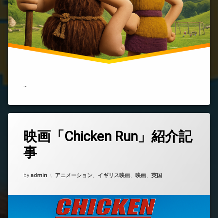
石
器
時
代
と
サ
ッ
カ
ー
…
が
融
合
し
た
痛
映画「Chicken Run」紹介記
コ
快
メ
コ
事
ン
メ
ト
デ
を
Updated on
2025年9月29日
ィ)
カテゴリー:
by
ど
admin
アニメーション
、
イギリス映画
、
映画
、
英国
う
ぞ
(映
画