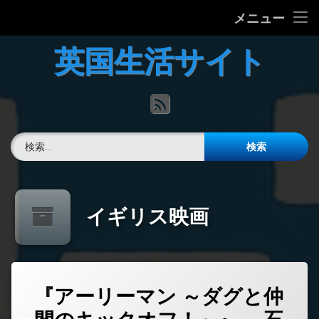
ホーム
メニュー
コ
英国の文化について
英国生活サイト
ン
テ
英国最新ニュース
ン
RSS
ツ
へ
英語力チェック
ス
検索:
キ
掲示板
ッ
プ
イギリス映画
『アーリーマン ～ダグと仲
コ
メ
ン