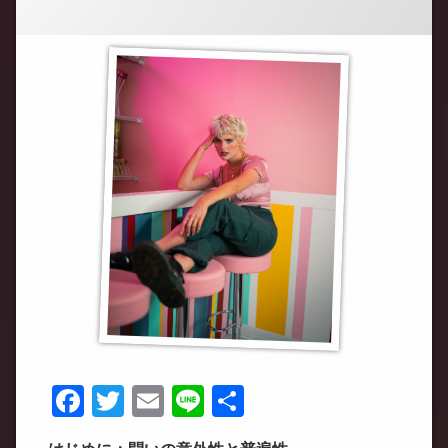
Facebook
Twitter
Email
Line
共
有