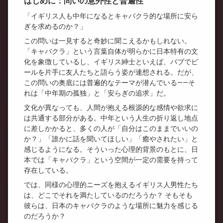
はじめに：問いの意外性と普遍性
「イギリス人も中年になるとキャバクラ的な場所に安ら
ぎを求めるのか？」
この問いは一見すると奇妙に聞こえるかもしれない。
「キャバクラ」という言葉自体が明らかに日本特有の文
化を象徴しているし、イギリス紳士といえば、パブでビ
ールを片手に友人たちと語らう姿が連想される。だが、
この問いの奥底には普遍的なテーマが潜んでいる——そ
れは「中年期の孤独」と「安らぎの追求」だ。
文化が異なっても、人間が抱える根源的な感情や欲求に
は共通する部分がある。中年という人生の折り返し地点
に差しかかると、多くの人が「自分はこのままでいいの
か？」「誰かに話を聞いてほしい」「癒やされたい」と
感じるようになる。そういった心理的背景のもとに、日
本では「キャバクラ」という空間が一定の需要を持って
存在している。
では、同様の心理的ニーズを抱えるイギリス人男性たち
は、どこでそれを満たしているのだろうか？ そもそも
彼らは、日本のキャバクラのような場所に魅力を感じる
のだろうか？