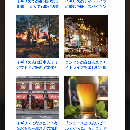
イギリスでの身分証提示
イギリスのナイトライフ
事情──大人でもIDが必要
に潜む危険：スパイキン
な場面と日本人が気をつ
グの実態と対策を徹底解
けたいこと
説
イギリス人は日本人より
ロンドンの夜は安全？ナ
アウトドア好き？文化と
イトライフを楽しむため
価値観の違いを読み解く
の完全ガイド
イギリスで行きたい！有
「ジュースより安いビー
名おもちゃ屋さんの場所
ル」から見える、ロンド