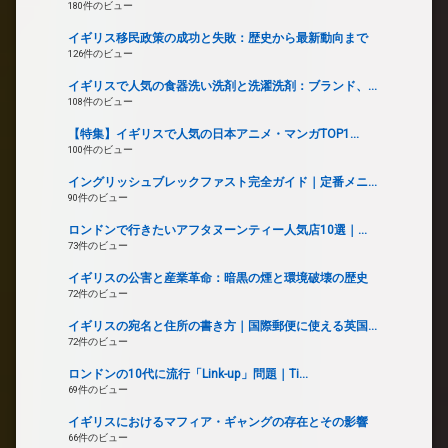
180件のビュー
イギリス移民政策の成功と失敗：歴史から最新動向まで
126件のビュー
イギリスで人気の食器洗い洗剤と洗濯洗剤：ブランド、...
108件のビュー
【特集】イギリスで人気の日本アニメ・マンガTOP1...
100件のビュー
イングリッシュブレックファスト完全ガイド｜定番メニ...
90件のビュー
ロンドンで行きたいアフタヌーンティー人気店10選｜...
73件のビュー
イギリスの公害と産業革命：暗黒の煙と環境破壊の歴史
72件のビュー
イギリスの宛名と住所の書き方｜国際郵便に使える英国...
72件のビュー
ロンドンの10代に流行「Link-up」問題｜Ti...
69件のビュー
イギリスにおけるマフィア・ギャングの存在とその影響
66件のビュー