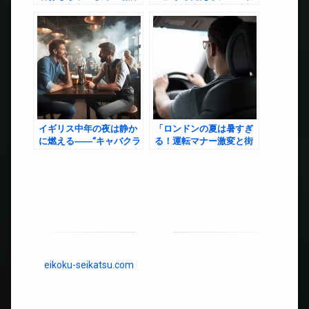
と行き方完全ガイド
ンの物価高騰と生活感覚
の揺らぎ
イギリス中年の夜は静か
「ロンドンの夏は暑すぎ
に燃える――“キャバクラ
る！運転マナー激変と街
不在の国”で、人はどう癒
中の怒号──猛暑のロンド
されるのか？
ンで起きているリアルな
風景」
eikoku-seikatsu.com