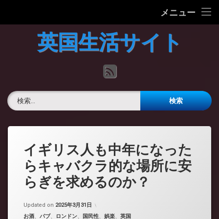
ホーム
メニュー
コ
英国の文化について
英国生活サイト
ン
テ
英国最新ニュース
ン
RSS
ツ
へ
英語力チェック
ス
検索:
キ
掲示板
ッ
プ
イギリス人も中年になった
らキャバクラ的な場所に安
らぎを求めるのか？
Updated on
2025年3月31日
カテゴリー:
お酒
、
パブ
、
ロンドン
、
国民性
、
娯楽
、
英国