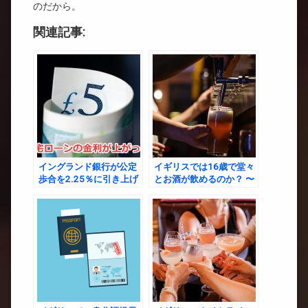
のだから。
関連記事:
イングランド銀行が公定
イギリスでは16歳で堂々
歩合を2.25％に引き上げ
とお酒が飲めるのか？ 〜
たことによって今後起こ
アルコール文化と若年層
りえること
への影響〜