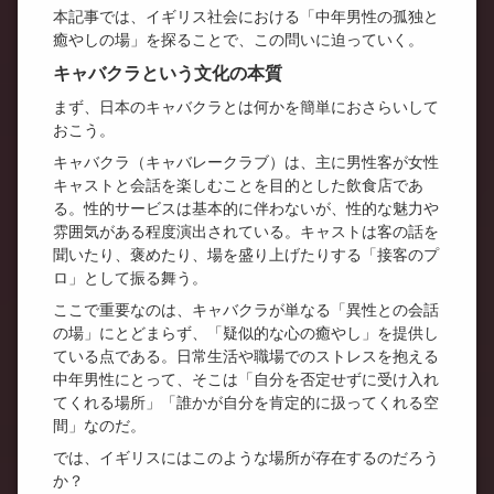
本記事では、イギリス社会における「中年男性の孤独と
癒やしの場」を探ることで、この問いに迫っていく。
キャバクラという文化の本質
まず、日本のキャバクラとは何かを簡単におさらいして
おこう。
キャバクラ（キャバレークラブ）は、主に男性客が女性
キャストと会話を楽しむことを目的とした飲食店であ
る。性的サービスは基本的に伴わないが、性的な魅力や
雰囲気がある程度演出されている。キャストは客の話を
聞いたり、褒めたり、場を盛り上げたりする「接客のプ
ロ」として振る舞う。
ここで重要なのは、キャバクラが単なる「異性との会話
の場」にとどまらず、「疑似的な心の癒やし」を提供し
ている点である。日常生活や職場でのストレスを抱える
中年男性にとって、そこは「自分を否定せずに受け入れ
てくれる場所」「誰かが自分を肯定的に扱ってくれる空
間」なのだ。
では、イギリスにはこのような場所が存在するのだろう
か？