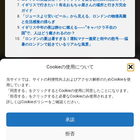
イギリスで行きたい！有名おもちゃ屋さんの場所と行き方完全
ガイド
「ジュースより安いビール」から見える、ロンドンの物価高騰
と生活感覚の揺らぎ
イギリス中年の夜は静かに燃える――“キャバクラ不在の
国”で、人はどう癒されるのか？
「ロンドンの夏は暑すぎる！運転マナー激変と街中の怒号──猛
暑のロンドンで起きているリアルな風景」
Cookieの使用について
当サイトでは、サイトの利便性向上およびアクセス解析のためCookieを使
ホーム
用しています。
「同意する」をクリックするとCookieの使用に同意したことになります。
「拒否する」をクリックすると必要なCookieのみ使用されます。
PRIVACY POLICY
詳しくはCookieポリシーをご確認ください。
免責事項
承諾
拒否