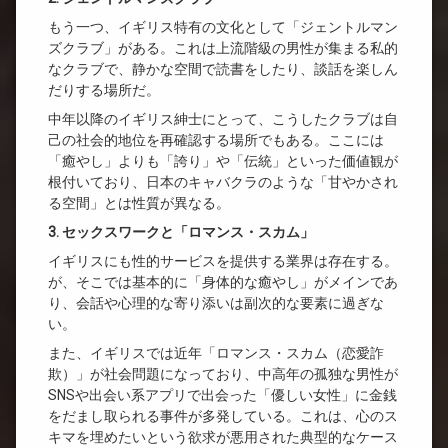
もう一つ、イギリス特有の文化として「ジェントルマン
ズクラブ」がある。これは上流階級の男性が集まる私的
なクラブで、静かな空間で読書をしたり、談話を楽しん
だりする場所だ。
中年以降のイギリス紳士にとって、こうしたクラブは自
己の社会的地位を再確認する場所でもある。ここには
「癒やし」よりも「誇り」や「伝統」といった価値観が
根付いており、日本のキャバクラのような「甘やかされ
る空間」とは性質が異なる。
3. セックスワークと「ロマンス・スカム」
イギリスにも性的サービスを提供する業界は存在する。
が、そこでは基本的に「身体的な癒やし」がメインであ
り、会話や心理的な寄り添いは副次的な要素に過ぎな
い。
また、イギリスでは近年「ロマンス・スカム（恋愛詐
欺）」が社会問題になっており、中高年の孤独な男性が
SNSや出会い系アプリで出会った「優しい女性」に金銭
をだまし取られる事件が多発している。これは、心のス
キマを埋めたいという欲求が悪用された典型的なケース