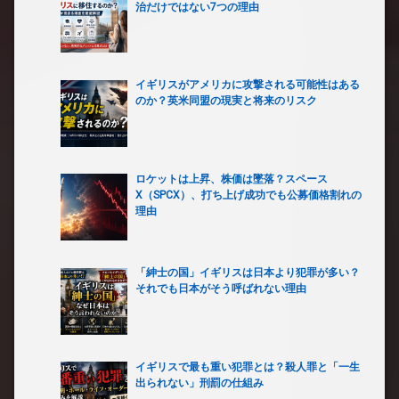
治だけではない7つの理由
イギリスがアメリカに攻撃される可能性はある
のか？英米同盟の現実と将来のリスク
ロケットは上昇、株価は墜落？スペース
X（SPCX）、打ち上げ成功でも公募価格割れの
理由
「紳士の国」イギリスは日本より犯罪が多い？
それでも日本がそう呼ばれない理由
イギリスで最も重い犯罪とは？殺人罪と「一生
出られない」刑罰の仕組み