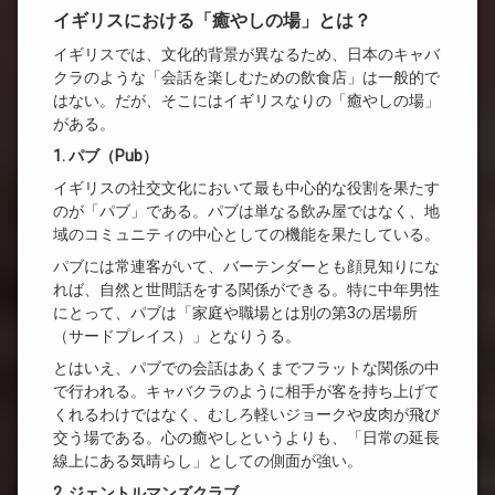
イギリスにおける「癒やしの場」とは？
イギリスでは、文化的背景が異なるため、日本のキャバ
クラのような「会話を楽しむための飲食店」は一般的で
はない。だが、そこにはイギリスなりの「癒やしの場」
がある。
1. パブ（Pub）
イギリスの社交文化において最も中心的な役割を果たす
のが「パブ」である。パブは単なる飲み屋ではなく、地
域のコミュニティの中心としての機能を果たしている。
パブには常連客がいて、バーテンダーとも顔見知りにな
れば、自然と世間話をする関係ができる。特に中年男性
にとって、パブは「家庭や職場とは別の第3の居場所
（サードプレイス）」となりうる。
とはいえ、パブでの会話はあくまでフラットな関係の中
で行われる。キャバクラのように相手が客を持ち上げて
くれるわけではなく、むしろ軽いジョークや皮肉が飛び
交う場である。心の癒やしというよりも、「日常の延長
線上にある気晴らし」としての側面が強い。
2. ジェントルマンズクラブ