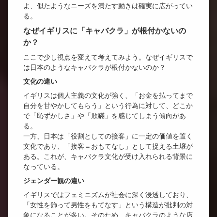
よ、似たようなニーズを満たす動きは確実に広がってい
る。
なぜイギリスに「キャバクラ」が根付かないの
か？
ここで少し視点を変えて考えてみよう。なぜイギリスで
は日本のようなキャバクラが根付かないのか？
文化の違い
イギリスは個人主義の文化が強く、「お金を払ってまで
自分を甘やかしてもらう」という行為に対して、どこか
で「恥ずかしさ」や「欺瞞」を感じてしまう傾向があ
る。
一方、日本は「役割としての接客」に一定の価値を置く
文化であり、「接客＝おもてなし」として捉える土壌が
ある。これが、キャバクラ文化が受け入れられる背景に
なっている。
ジェンダー観の違い
イギリスではフェミニズムが社会に深く浸透しており、
「女性を飾って男性をもてなす」という構造が批判の対
象になることが多い。そのため、キャバクラのような店