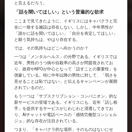
と言えるだろう。
「話を聞いてほしい」という普遍的な欲求
ここまで見てきたように、イギリスにはキャバクラと完
全に一致する施設は存在しない。しかし、中年男性が
「誰かに話を聞いてほしい」「自分を肯定してほしい」
と願う気持ちは、やはり存在する。
では、その気持ちはどこへ向かうのか？
一つは「メンタルヘルス」の分野である。イギリスでは
近年、男性のうつ病や自殺率の高さが問題視されてお
り、政府やNPOが中心となって「話すことの重要性」を
啓蒙している。特に中年以降の男性に対して、「弱さを
見せることは恥ではない」と伝えるキャンペーンが展開
されているのだ。
もう一つは「サブスクリプション・コンパニオン」的な
新サービスの登場である。イギリスにも、近年「話し相
手」を提供するサービスがじわじわと浸透してきてお
り、AIチャットや電話ベースの「感情労働型コンシェル
ジュ」的な存在が注目されている。
つまり、「キャバクラ的な場所」そのものはないにせ