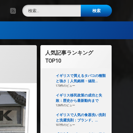
検索:
RSS
人気記事ランキング
TOP10
イギリスで買えるタバコの種類
と強さ｜人気銘柄・値段...
173件のビュー
イギリス移民政策の成功と失
敗：歴史から最新動向まで
126件のビュー
イギリスで人気の食器洗い洗剤
と洗濯洗剤：ブランド、...
107件のビュー