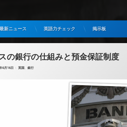
最新ニュース
英語力チェック
掲示板
スの銀行の仕組みと預金保証制度
カテゴリー:
5年6月16日
英国
、
銀行