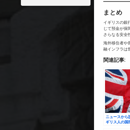
まとめ
イギリスの銀
じて預金が保
さらなる安全
海外移住者や
融インフラは
関連記事:
ニュースから
ギリス人の国