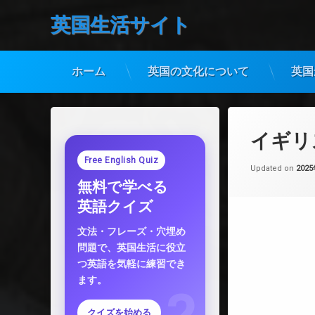
英国生活サイト
ホーム
英国の文化について
英国
コ
ン
テ
イギリ
ン
ツ
Free English Quiz
Updated on
202
へ
無料で学べる
ス
キ
英語クイズ
ッ
プ
文法・フレーズ・穴埋め
問題で、英国生活に役立
つ英語を気軽に練習でき
ます。
クイズを始める