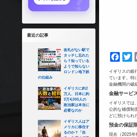
最近の記事
改札がない駅で
Fac
T
タッチし忘れた
ら？知っている
ようで知らない
イギリスの銀
ロンドン地下鉄
の仕組み
ています。特に注
金融機関の破
イギリスに約2
金融サービス
万人、日本に約
3万4,000人の
イギリスでは、預金
政治家は本当に
公的な補償制度
必要なのか
どに預けられ
イギリス人はア
預金の保証
メリカに移住す
るのか？「自
現在（2025