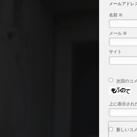
メールアドレ
名前
※
メール
※
サイト
次回のコ
上に表示され
新しいコ