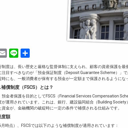
ebook
witter
Email
Line
共
有
行制度は、長い歴史と厳格な監督体制に支えられ、顧客の資産保護を最
目すべきなのが「預金保証制度（Deposit Guarantee Scheme）
綻時にも、一般消費者が保有する預金が一定額まで保護されるようにな
補償制度（FSCS）とは？
者保護を目的としてFSCS（Financial Services Compensation S
が運用されています。これは、銀行、建設協同組合（Building Societ
た資金が、金融機関の破綻時に一定の条件で補償される仕組みです。
限度額
年6月時点）、FSCSでは以下のような補償制度が適用されています：