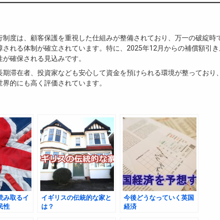
行制度は、顧客保護を重視した仕組みが整備されており、万一の破綻時で
障される体制が確立されています。特に、2025年12月からの補償額引
性が確保される見込みです。
長期滞在者、投資家なども安心して資金を預けられる環境が整っており
世界的にも高く評価されています。
読み取るイ
イギリスの伝統的な家と
今後どうなっていく英国
民性
は？
経済