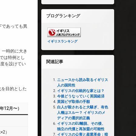
ブログランキング
下であっても異
。
イギリスランキング
、一時的に大き
Sでは特例とし
関連記事
）」制度を設けてい
ニュースから読み取るイギリス
人の国民性
化を目的とした
イギリスの伝統的な家とは？
今後どうなっていく英国経済
英国ビザ取得の手順
白人が殺されると大騒ぎ、有色
5年12月〜）
人種はスルー？ イギリスのメ
ディアの選択的正義
イギリスのEU離脱、その後、
独立の代償と再加盟の可能性
k×2）
イギリスの公害と産業革命：暗