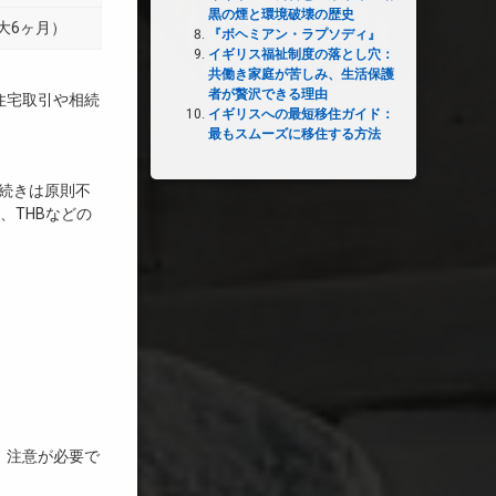
黒の煙と環境破壊の歴史
（最大6ヶ月）
『ボヘミアン・ラプソディ』
イギリス福祉制度の落とし穴：
共働き家庭が苦しみ、生活保護
者が贅沢できる理由
住宅取引や相続
イギリスへの最短移住ガイド：
最もスムーズに移住する方法
手続きは原則不
、THBなどの
、注意が必要で