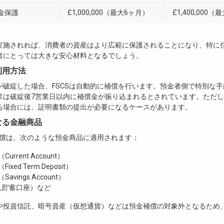
金保護
£1,000,000（最大6ヶ月）
£1,400,000
実施されれば、消費者の資産はより広範に保護されることになり、特に
者にとっては大きな安心材料となるでしょう。
利用方法
が破綻した場合、FSCSは自動的に補償を行います。預金者側で特別な
常は破綻後7営業日以内に補償金が振り込まれるとされています。ただし
る場合には、証明書類の提出が必要になるケースがあります。
なる金融商品
る補償は、次のような預金商品に適用されます：
urrent Account）
xed Term Deposit）
avings Account）
個人貯蓄口座）など
や投資信託、暗号資産（仮想通貨）などは預金補償の対象外となるため