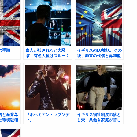
の手順
白人が殺されると大騒
イギリスのEU離脱、その
ぎ、有色人種はスルー？
後、独立の代償と再加盟
イギリスのメディアの選
の可能性
択的正義
害と産業革
『ボヘミアン・ラプソデ
イギリス福祉制度の落と
と環境破壊
ィ』
し穴：共働き家庭が苦し
み、生活保護者が贅沢で
きる理由