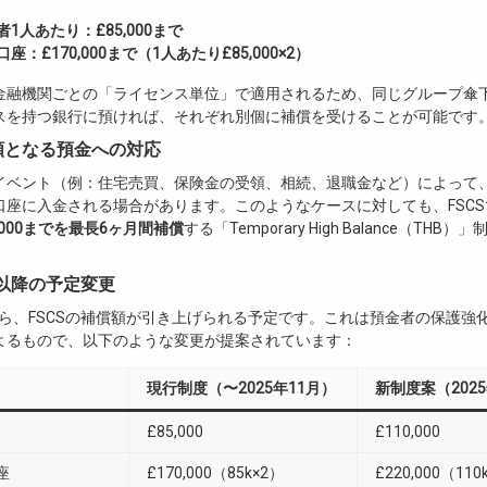
1人あたり：£85,000まで
座：£170,000まで（1人あたり£85,000×2）
金融機関ごとの「ライセンス単位」で適用されるため、同じグループ傘
スを持つ銀行に預ければ、それぞれ別個に補償を受けることが可能です
額となる預金への対応
イベント（例：住宅売買、保険金の受領、相続、退職金など）によって
口座に入金される場合があります。このようなケースに対しても、FSC
0,000までを最長6ヶ月間補償
する「Temporary High Balance（THB
2月以降の予定変更
月から、FSCSの補償額が引き上げられる予定です。これは預金者の保護強
よるもので、以下のような変更が提案されています：
現行制度（〜2025年11月）
新制度案（202
£85,000
£110,000
座
£170,000（85k×2）
£220,000（110