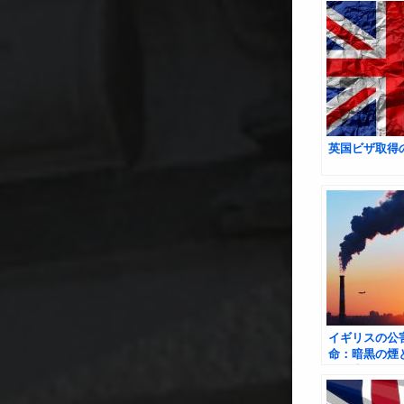
英国ビザ取得
イギリスの公
命：暗黒の煙
の歴史