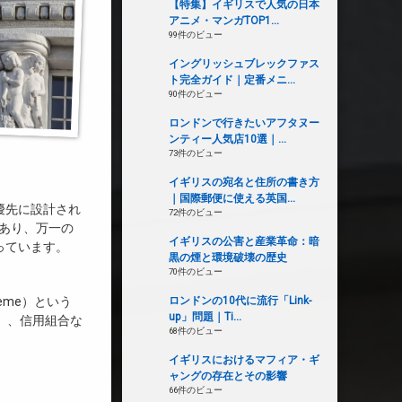
【特集】イギリスで人気の日本
アニメ・マンガTOP1...
99件のビュー
イングリッシュブレックファス
ト完全ガイド｜定番メニ...
90件のビュー
ロンドンで行きたいアフタヌー
ンティー人気店10選｜...
73件のビュー
イギリスの宛名と住所の書き方
｜国際郵便に使える英国...
優先に設計され
72件のビュー
」であり、万一の
イギリスの公害と産業革命：暗
っています。
黒の煙と環境破壊の歴史
70件のビュー
cheme）という
ロンドンの10代に流行「Link-
up」問題｜Ti...
y）、信用組合な
68件のビュー
イギリスにおけるマフィア・ギ
ャングの存在とその影響
66件のビュー