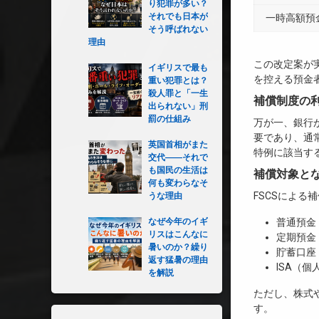
り犯罪が多い？
それでも日本が
一時高額預
そう呼ばれない
理由
この改定案が
イギリスで最も
を控える預金
重い犯罪とは？
殺人罪と「一生
補償制度の
出られない」刑
罰の仕組み
万が一、銀行
要であり、通
英国首相がまた
特例に該当す
交代――それで
も国民の生活は
補償対象と
何も変わらなそ
FSCSによ
うな理由
なぜ今年のイギ
普通預金（C
リスはこんなに
定期預金（Fi
暑いのか？繰り
貯蓄口座（S
返す猛暑の理由
ISA（
を解説
ただし、株式
す。