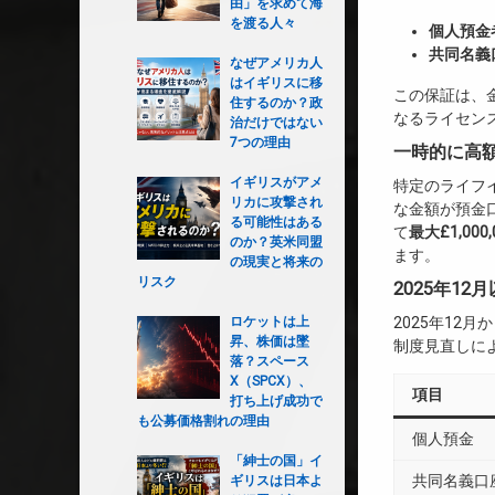
由」を求めて海
を渡る人々
個人預金者
共同名義口
なぜアメリカ人
はイギリスに移
この保証は、
住するのか？政
なるライセン
治だけではない
7つの理由
一時的に高
イギリスがアメ
特定のライフ
リカに攻撃され
な金額が預金
る可能性はある
て
最大£1,00
のか？英米同盟
ます。
の現実と将来の
リスク
2025年1
ロケットは上
2025年12
昇、株価は墜
制度見直しに
落？スペース
X（SPCX）、
項目
打ち上げ成功で
も公募価格割れの理由
個人預金
「紳士の国」イ
共同名義口
ギリスは日本よ