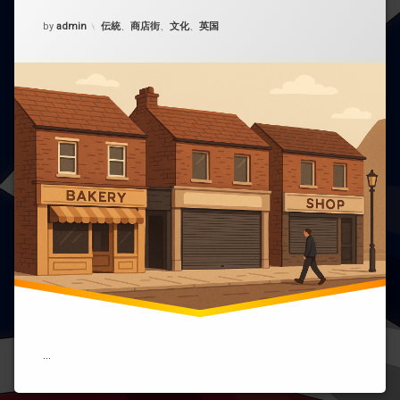
要
(消
Updated on
2025年10月18日
カテゴリー:
by
admin
伝統
、
商店街
、
文化
、
英国
因)
え
つ
つ
あ
る
英
国
の
伝
統
的
商
店
街
（ハ
イ
ス
ト
リ
ー
ト）
…
―
そ