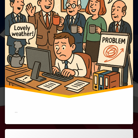
ギ
リ
ス
企
業
と
い
う
名
の
「優
雅
な
混
沌」)
…