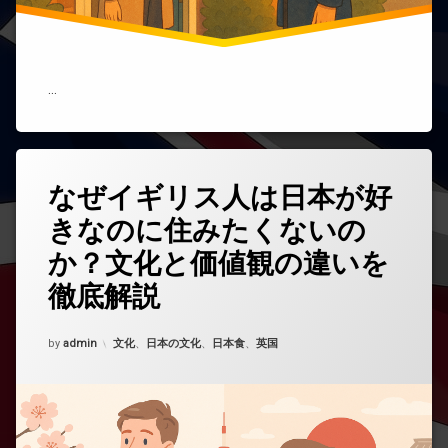
込
む
の
は
な
…
ぜ？
英
国
の
社
なぜイギリス人は日本が好
コ
交
メ
文
きなのに住みたくないの
ン
化
ト
と
か？文化と価値観の違いを
を
マ
ど
ナ
徹底解説
う
ー
ぞ
を
(な
Updated on
2025年10月15日
解
カテゴリー:
by
admin
文化
、
日本の文化
、
日本食
、
英国
ぜ
説)
イ
ギ
リ
ス
人