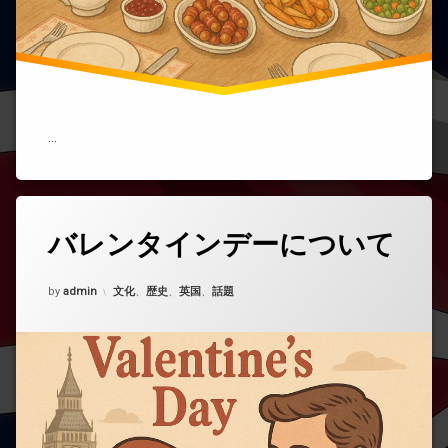
徹
底
ガ
イ
ド
｜
伝
統
…
メ
ニ
ュ
ー・
タ
食
バレンタインデーについて
コ
グ
卓
メ
マ
バ
ン
ナ
Updated on
2025年11月1日
レ
ト
カテゴリー:
by
admin
文化
、
歴史
、
英国
、
話題
ー・
ン
を
日
タ
ど
本
イ
う
で
ン
ぞ
の
(バ
デ
再
レ
ー
現
ン
ア
タ
イ