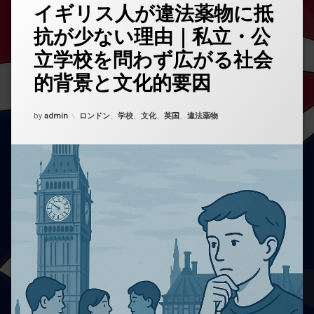
イギリス人が違法薬物に抵
コ
メ
抗が少ない理由｜私立・公
ン
ト
立学校を問わず広がる社会
を
ど
的背景と文化的要因
う
ぞ
(イ
Updated on
2025年10月25日
カテゴリー:
by
admin
ロンドン
、
学校
、
文化
、
英国
、
違法薬物
ギ
リ
ス
人
が
違
法
薬
物
に
抵
抗
が
少
な
い