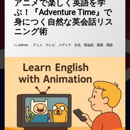
アニメで楽しく英語を学
グ
メ
ぶ！『Adventure Time』で
大
ン
人
ト
身につく自然な英会話リス
む
を
け
ど
ニング術
う
ぞ
子
(ア
Updated on
2025年11月1日
ど
カテゴリー:
by
admin
アニメ
、
テレビ
、
メディア
、
文化
、
英会話
、
英国
、
英語
ニ
も
メ
む
で
け
楽
し
く
英
語
を
学
ぶ！
『Adventure
Time』
で
身
に