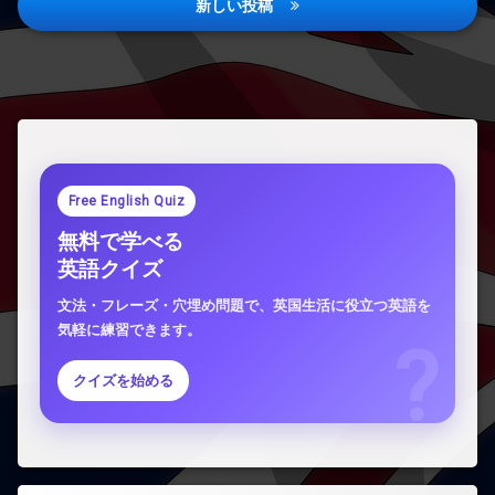
新しい投稿
ビ
い
を
ゲ
徹
底
ー
解
説)
シ
ョ
ン
Free English Quiz
無料で学べる
英語クイズ
文法・フレーズ・穴埋め問題で、英国生活に役立つ英語を
気軽に練習できます。
クイズを始める