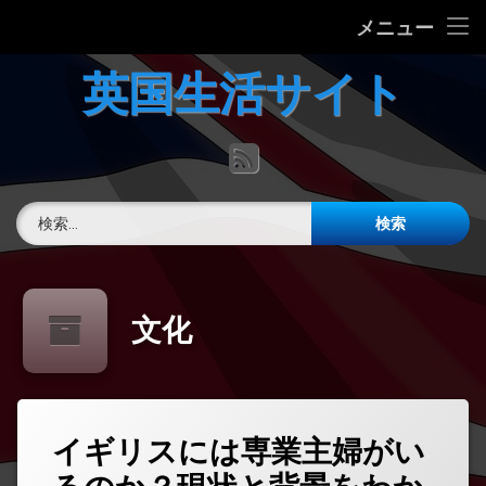
ホーム
メニュー
コ
英国の文化について
英国生活サイト
ン
テ
英国最新ニュース
ン
RSS
ツ
へ
英語力チェック
ス
検索:
キ
掲示板
ッ
プ
文化
イギリスには専業主婦がい
コ
メ
ン