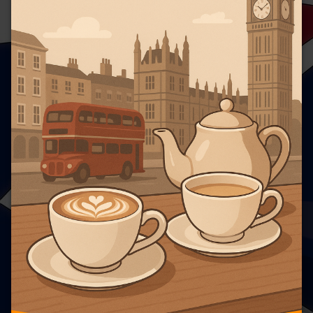
よ
り
コ
ー
ヒ
ー
好
き)