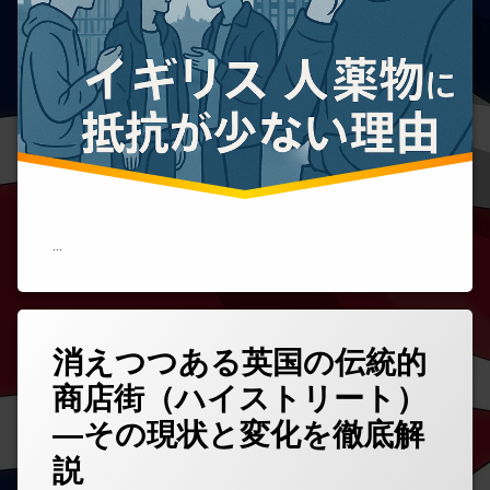
理
由
｜
私
立・
公
立
学
校
を
問
わ
…
ず
広
が
る
社
会
消えつつある英国の伝統的
コ
的
メ
背
商店街（ハイストリート）
ン
景
ト
―その現状と変化を徹底解
と
を
文
ど
説
化
う
的
ぞ