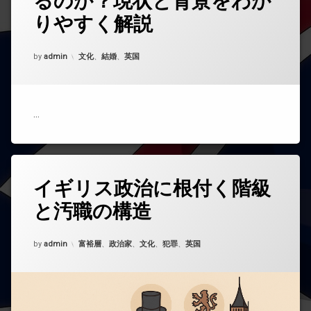
るのか？現状と背景をわか
ト
りやすく解説
を
ど
う
Updated on
2025年11月18日
カテゴリー:
by
admin
文化
、
結婚
、
英国
ぞ
(イ
ギ
リ
ス
…
に
は
専
業
主
イギリス政治に根付く階級
コ
婦
メ
が
と汚職の構造
ン
い
ト
る
を
の
Updated on
2025年11月12日
カテゴリー:
by
ど
admin
富裕層
、
政治家
、
文化
、
犯罪
、
英国
か？
う
現
ぞ
状
(イ
と
ギ
背
リ
景