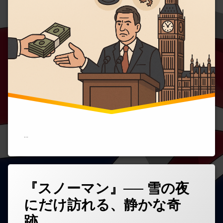
ス
を
政
わ
治
か
に
り
根
や
付
す
く
く
階
解
級
説)
と
汚
職
の
構
造)
…
『スノーマン』── 雪の夜
コ
メ
にだけ訪れる、静かな奇
ン
ト
跡。
を