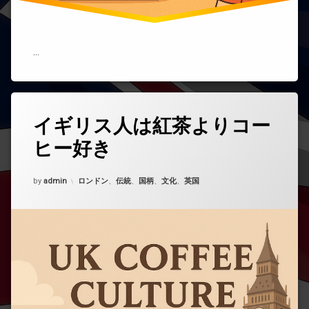
つ
く
自
然
な
…
英
会
話
リ
タ
ス
イギリス人は紅茶よりコー
コ
グ
ニ
メ
ン
ヒー好き
コ
ン
グ
ー
ト
術)
ヒ
を
Updated on
2025年11月1日
カテゴリー:
ー
by
ど
admin
ロンドン
、
伝統
、
国柄
、
文化
、
英国
う
ぞ
紅
(イ
茶
ギ
リ
ス
人
は
紅
茶