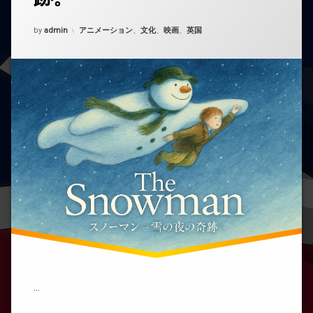
ど
う
Updated on
2025年11月4日
カテゴリー:
by
admin
アニメーション
、
文化
、
映画
、
英国
ぞ
(『ス
ノ
ー
マ
ン』
──
雪
の
夜
に
だ
け
訪
れ
る、
静
か
な
奇
跡。)
…