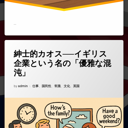
…
紳士的カオス──イギリス
コ
メ
企業という名の「優雅な混
ン
ト
沌」
を
ど
う
Updated on
2025年10月25日
カテゴリー:
by
admin
仕事
、
国民性
、
常識
、
文化
、
英国
ぞ
(紳
士
的
カ
オ
ス
──
イ