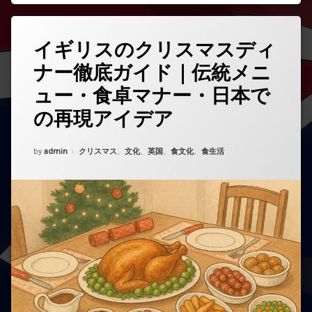
タ
イギリスのクリスマスディ
コ
グ
メ
ナー徹底ガイド｜伝統メニ
伝
ン
統
ト
ュー・食卓マナー・日本で
を
ど
の再現アイデア
う
ぞ
(イ
Updated on
2025年11月2日
カテゴリー:
by
admin
クリスマス
、
文化
、
英国
、
食文化
、
食生活
ギ
リ
ス
の
ク
リ
ス
マ
ス
デ
ィ
ナ
ー