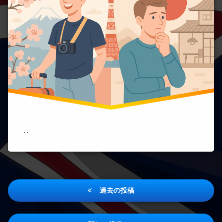
は
日
本
が
好
き
な
の
に
住
み
た
く
な
い
…
の
か？
文
化
と
投
価
過去の投稿
値
稿
観
の
ナ
違