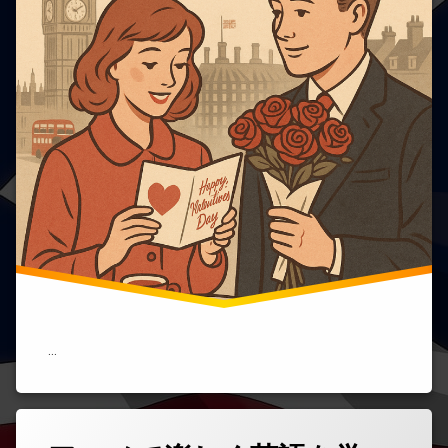
イ
デ
ン
ア)
デ
ー
に
つ
い
て)
…
タ
コ