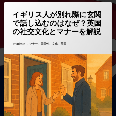
の
現
状
イギリス人が別れ際に玄関
コ
と
メ
変
で話し込むのはなぜ？英国
ン
化
ト
を
の社交文化とマナーを解説
を
徹
ど
底
う
Updated on
2025年10月17日
解
カテゴリー:
by
admin
マナー
、
国民性
、
文化
、
英国
ぞ
説)
(イ
ギ
リ
ス
人
が
別
れ
際
に
玄
関
で
話
し