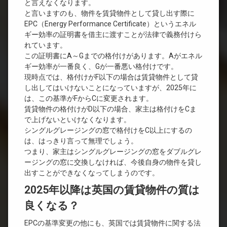
と言えなくなります。
と言いますのも、物件を賃貸物件として貸し出す際に
EPC（Energy Performance Certificate）というエネル
ギー効率の証明書を借主に渡すことが法律で義務付けら
れています。
この証明書にA～Gまでの格付けがあります。Aがエネル
ギー効率が一番良く、Gが一番悪い格付けです。
現時点では、格付けがF以下の場合は賃貸物件として貸
し出してはいけないことになっていますが、2025年に
は、この基準がFからCに変更されます。
賃貸物件の格付けがD以下の場合、家主は格付けをCま
で上げないといけなくなります。
シングルグレージングの窓で格付けをC以上にするの
は、はっきり言って無理でしょう。
つまり、家主はシングルグレージングの窓をダブルグレ
ージングの窓に交換しなければ、今後自身の物件を貸し
出すことができなくなってしまうのです。
2025年以降は英国の賃貸物件の質は
良くなる？
EPCの基準変更の他にも、英国では賃貸物件に関する法