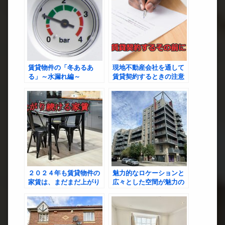
賃貸物件の「冬あるあ
現地不動産会社を通して
る」～水漏れ編～
賃貸契約するときの注意
点
２０２４年も賃貸物件の
魅力的なロケーションと
家賃は、まだまだ上がり
広々とした空間が魅力の
続ける！！！
2ベッドルームアパート
メント