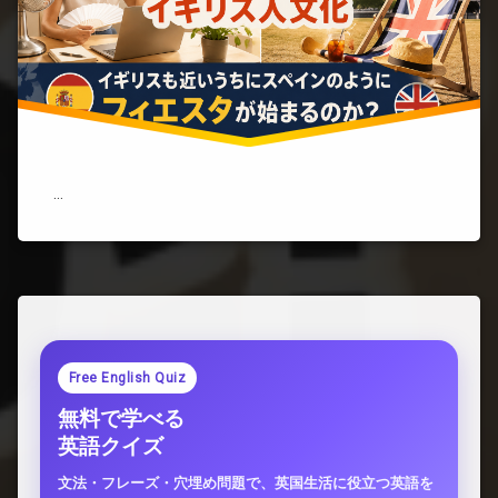
メ
ン
ト
も
キ
ャ
ン
セ
ル？
英
…
国
に
も
「シ
エ
ス
タ」
は
始
Free English Quiz
ま
る
無料で学べる
の
英語クイズ
か)
文法・フレーズ・穴埋め問題で、英国生活に役立つ英語を