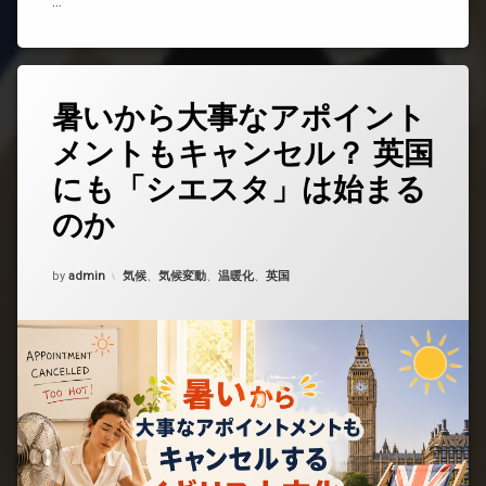
…
な
い。
英
国
人
暑いから大事なアポイント
コ
の
メ
謎
メントもキャンセル？ 英国
ン
す
ト
ぎ
にも「シエスタ」は始まる
を
る
ど
夏)
のか
う
ぞ
(暑
Updated on
2026年6月24日
カテゴリー:
by
admin
気候
、
気候変動
、
温暖化
、
英国
い
か
ら
大
事
な
ア
ポ
イ
ン
ト