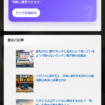
気軽に練習できます。
クイズを始める
最近の記事
改札がない駅でタッチし忘れたら？知っている
ようで知らないロンドン地下鉄の仕組み
イギリスに約2万人、日本に約3万4,000人の政
治家は本当に必要なのか
イギリス人はアメリカに移住するのか？「自
由」を求めて海を渡る人々