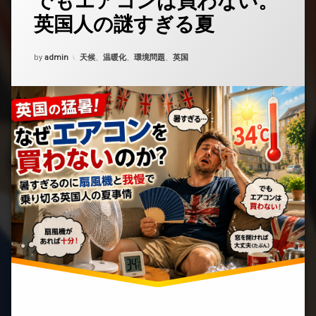
でもエアコンは買わない。
ト
英国人の謎すぎる夏
を
ど
う
Updated on
2026年7月13日
カテゴリー:
by
admin
天候
、
温暖化
、
環境問題
、
英国
ぞ
(異
常
な
暑
さ
に
文
句
は
言
う。
で
も
エ
ア
コ
ン
は
買
わ