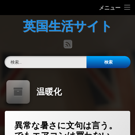
ホーム
メニュー
コ
英国の文化について
英国生活サイト
ン
テ
英国最新ニュース
ン
RSS
ツ
へ
英語力チェック
ス
検索:
キ
掲示板
ッ
プ
温暖化
異常な暑さに文句は言う。
コ
メ
ン