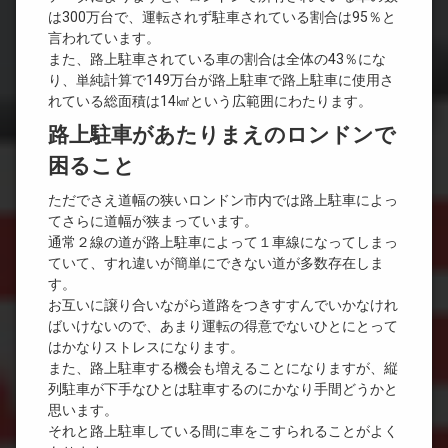
は300万台で、運転されず駐車されている割合は95％と
言われています。
また、路上駐車されている車の割合は全体の43％にな
り、単純計算で149万台が路上駐車で路上駐車に使用さ
れている総面積は14㎢という広範囲にわたります。
路上駐車があたりまえのロンドンで
困ること
ただでさえ道幅の狭いロンドン市内では路上駐車によっ
てさらに道幅が狭まっています。
通常２線の道が路上駐車によって１車線になってしまっ
ていて、すれ違いが簡単にできない道が多数存在しま
す。
お互いに譲り合いながら道路をつきすすんでいかなけれ
ばいけないので、あまり運転の得意でないひとにとって
はかなりストレスになります。
また、路上駐車する機会も増えることになりますが、縦
列駐車が下手なひとは駐車するのにかなり手間どうかと
思います。
それと路上駐車している間に車をこすられることがよく