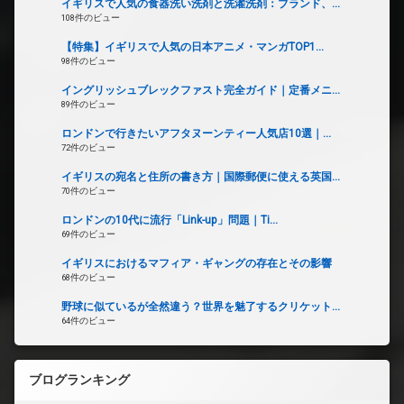
イギリスで人気の食器洗い洗剤と洗濯洗剤：ブランド、...
108件のビュー
【特集】イギリスで人気の日本アニメ・マンガTOP1...
98件のビュー
イングリッシュブレックファスト完全ガイド｜定番メニ...
89件のビュー
ロンドンで行きたいアフタヌーンティー人気店10選｜...
72件のビュー
イギリスの宛名と住所の書き方｜国際郵便に使える英国...
70件のビュー
ロンドンの10代に流行「Link-up」問題｜Ti...
69件のビュー
イギリスにおけるマフィア・ギャングの存在とその影響
68件のビュー
野球に似ているが全然違う？世界を魅了するクリケット...
64件のビュー
ブログランキング