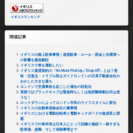
イギリスランキング
関連記事
イギリスの路上駐車事情｜迷惑駐車・ルール・罰金と住環境へ
の影響を徹底解説
イギリスで車を運転したい
イギリス賃貸契約の「No More Pick-Up／Drop-Off」とは？意
味・注意点・トラブル防止ガイドロンドンの日系不動産会社の
おかした大きな過ち
ロンドンで交通事故を起こした場合の対処法
英国ではブラックキャブは緊急時もしくは短距離移動以外は使
うな！
ロックダウンによってロンドン市民のライフスタイルに変化
イギリスの自動車保険会社の裏事情
イギリスにおける電動自転車と電動キックボードの急成長と課
題
イギリスでの車所有は日本人にとって試練の連続？―狭すぎる
駐車場、盗難、そして保険事情まで