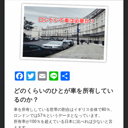
Facebook
Twitter
Email
Line
共
有
どのくらいのひとが車を所有してい
るのか？
車を所有ししている世帯の割合はイギリス全体で80％、
ロンドンでは57％というデータとなっています。
所有率が100％を超えている日本に比べれば少ないと言
えます。