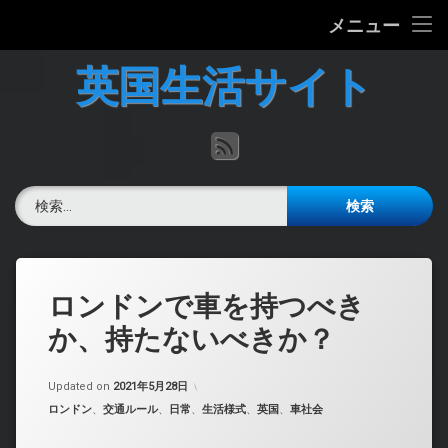
ホーム
メニュー
コ
英国の文化について
英国生活サイト
ン
テ
英国最新ニュース
ン
RSS
ツ
へ
英語力チェック
ス
検索:
キ
掲示板
ッ
プ
ロンドンで車を持つべき
か、持たないべきか？
Updated on
2021年5月28日
カテゴリー:
ロンドン
、
交通ルール
、
日常
、
生活様式
、
英国
、
車社会