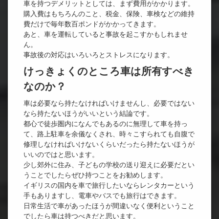
車を持つデメリットとしては、まず費用がかかります。
購入費はもちろんのこと、税金、保険、車検などの維持
費だけで毎年数百ポンドがかかってきます。
あと、車を運転していると事故を起こすかもしれませ
ん。
事故後の対応はいろいろとストレスになります。
けっきょくのところ車は所有すべき
なのか？
車は必要なら持たなければいけませんし、必要ではない
なら持たないほうがいいという結論です。
都心で徒歩圏内になんでもあるのに無理して車を持っ
て、路上駐車を余儀なくされ、時々こすられても自腹で
修理しなければいけないくらいだったら持たないほうが
いいのではと思います。
少し郊外に住み、子どもの学校の送り迎えに必要だとい
うことでしたらぜひ持つことをお勧めします。
イギリスの国内を車で旅行したいならレンタカーという
手もありますし、電車やバスでも旅行はできます。
日常生活で車があったほうが間違いなく便利ということ
でしたら車は持つべきだと思います。