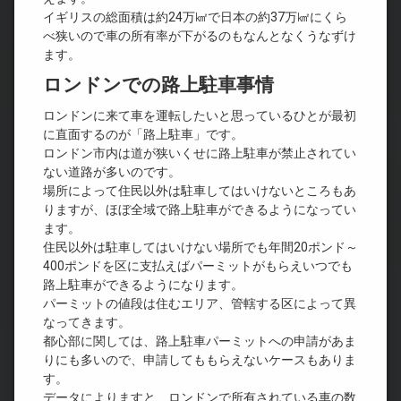
イギリスの総面積は約24万㎢で日本の約37万㎢にくら
べ狭いので車の所有率が下がるのもなんとなくうなずけ
ます。
ロンドンでの路上駐車事情
ロンドンに来て車を運転したいと思っているひとが最初
に直面するのが「路上駐車」です。
ロンドン市内は道が狭いくせに路上駐車が禁止されてい
ない道路が多いのです。
場所によって住民以外は駐車してはいけないところもあ
りますが、ほぼ全域で路上駐車ができるようになってい
ます。
住民以外は駐車してはいけない場所でも年間20ポンド～
400ポンドを区に支払えばパーミットがもらえいつでも
路上駐車ができるようになります。
パーミットの値段は住むエリア、管轄する区によって異
なってきます。
都心部に関しては、路上駐車パーミットへの申請があま
りにも多いので、申請してももらえないケースもありま
す。
データによりますと、ロンドンで所有されている車の数