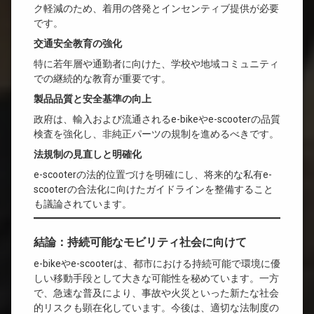
ク軽減のため、着用の啓発とインセンティブ提供が必要
です。
交通安全教育の強化
特に若年層や通勤者に向けた、学校や地域コミュニティ
での継続的な教育が重要です。
製品品質と安全基準の向上
政府は、輸入および流通されるe-bikeやe-scooterの品質
検査を強化し、非純正パーツの規制を進めるべきです。
法規制の見直しと明確化
e-scooterの法的位置づけを明確にし、将来的な私有e-
scooterの合法化に向けたガイドラインを整備すること
も議論されています。
結論：持続可能なモビリティ社会に向けて
e-bikeやe-scooterは、都市における持続可能で環境に優
しい移動手段として大きな可能性を秘めています。一方
で、急速な普及により、事故や火災といった新たな社会
的リスクも顕在化しています。今後は、適切な法制度の