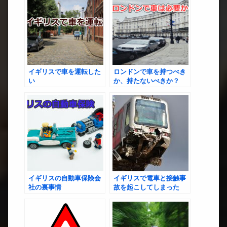
イギリスで車を運転した
ロンドンで車を持つべき
い
か、持たないべきか？
イギリスの自動車保険会
イギリスで電車と接触事
社の裏事情
故を起こしてしまった
ら？―法的責任と損害賠
償の全容