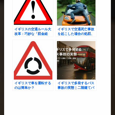
イギリスの交通ルール大
イギリスで交通死亡事故
改革：巧妙な「罰金経
を起こした場合の処罰、
済」が国民を締め上げる
交通刑務所の有無、賠償
構造とは
の実情とは？
イギリスで車を運転する
イギリスで多発するバス
のは簡単か？
事故の実態｜二階建てバ
スの運転が荒い？二日酔
い運転・安全対策まで徹
底解説