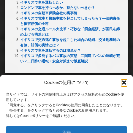
イギリスで車を運転したい
ロンドンで車を持つべきか、持たないべきか？
イギリスの自動車保険会社の裏事情
イギリスで電車と接触事故を起こしてしまったら？―法的責任
と損害賠償の全容
イギリスの交通ルール大改革：巧妙な「罰金経済」が国民を締
め上げる構造とは
イギリスで交通死亡事故を起こした場合の処罰、交通刑務所の
有無、賠償の実情とは？
イギリスで車を運転するのは簡単か？
イギリスで多発するバス事故の実態｜二階建てバスの運転が荒
い？二日酔い運転・安全対策まで徹底解説
Cookieの使用について
当サイトでは、サイトの利便性向上およびアクセス解析のためCookieを使
ホーム
用しています。
「同意する」をクリックするとCookieの使用に同意したことになります。
「拒否する」をクリックすると必要なCookieのみ使用されます。
PRIVACY POLICY
詳しくはCookieポリシーをご確認ください。
免責事項
承諾