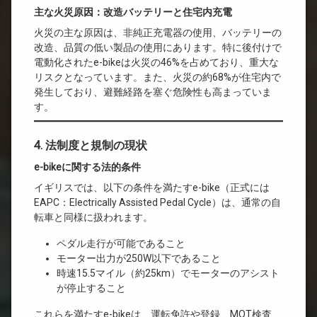
主な火災原因：改造バッテリーと住宅内充電
火災の主な原因は、非純正充電器の使用、バッテリーの
改造、品質の低い製品の使用にあります。特に後付けで
電動化されたe-bikeは火災の46%を占めており、重大な
リスクとなっています。また、火災の約68%が住宅内で
発生しており、避難経路を塞ぐ危険性も高まっていま
す。
4. 法制度と規制の現状
e-bikeに関する法的条件
イギリスでは、以下の条件を満たすe-bike（正式には
EAPC：Electrically Assisted Pedal Cycle）は、通常の自
転車と同様に扱われます。
ペダル走行が可能であること
モーター出力が250W以下であること
時速15.5マイル（約25km）でモーターのアシスト
が停止すること
これらを満たすe-bikeは、運転免許や登録、MOT検査、