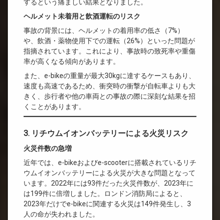
するという痛ましい結果となりました。
ヘルメット未着用と飲酒運転のリスク
事故の背景には、ヘルメットの着用率の低さ（7%）
や、飲酒・薬物使用下での運転（26%）といった問題が
指摘されています。これにより、事故時の致死率や重傷
率が高くなる傾向があります。
また、e-bikeの重量が最大30kgに達するケースもあり、
速度も高速であるため、衝突時の衝撃が自転車よりも大
きく、歩行者や他の車両との事故の際に深刻な結果を招
くことがあります。
3. リチウムイオンバッテリーによる火災リスク
火災件数の急増
近年では、e-bikeおよびe-scooterに搭載されているリチ
ウムイオンバッテリーによる火災が大きな問題となって
います。2022年には93件だった火災件数が、2023年に
は199件に倍増しました。ロンドン消防局によると、
2023年だけでe-bikeに関連する火災は149件発生し、3
人の命が失われました。