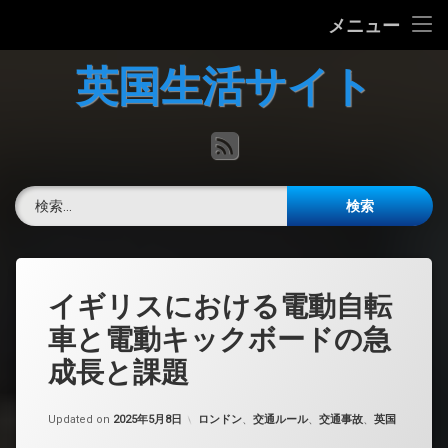
ホーム
メニュー
コ
英国の文化について
英国生活サイト
ン
テ
英国最新ニュース
ン
RSS
ツ
へ
英語力チェック
ス
検索:
キ
掲示板
ッ
プ
イギリスにおける電動自転
車と電動キックボードの急
成長と課題
カテゴリー:
Updated on
2025年5月8日
ロンドン
、
交通ルール
、
交通事故
、
英国