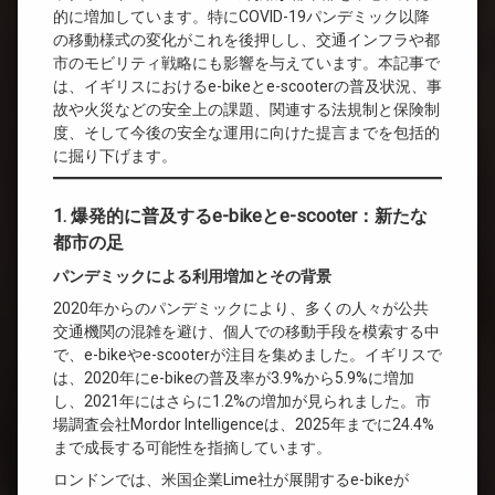
的に増加しています。特にCOVID-19パンデミック以降
の移動様式の変化がこれを後押しし、交通インフラや都
市のモビリティ戦略にも影響を与えています。本記事で
は、イギリスにおけるe-bikeとe-scooterの普及状況、事
故や火災などの安全上の課題、関連する法規制と保険制
度、そして今後の安全な運用に向けた提言までを包括的
に掘り下げます。
1. 爆発的に普及するe-bikeとe-scooter：新たな
都市の足
パンデミックによる利用増加とその背景
2020年からのパンデミックにより、多くの人々が公共
交通機関の混雑を避け、個人での移動手段を模索する中
で、e-bikeやe-scooterが注目を集めました。イギリスで
は、2020年にe-bikeの普及率が3.9%から5.9%に増加
し、2021年にはさらに1.2%の増加が見られました。市
場調査会社Mordor Intelligenceは、2025年までに24.4%
まで成長する可能性を指摘しています。
ロンドンでは、米国企業Lime社が展開するe-bikeが