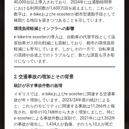
40,000台以上導入されており、2024年には通勤時間帯
における利用回数が1,600万回を超えました。これらの
数字は、e-bikeおよびe-scooterが都市型通勤手段として
確固たる地位を築きつつあることを示しています。
環境負荷軽減とインフラへの影響
e-bikeやe-scooterの導入は、自動車の代替手段として温
室効果ガス排出削減にも貢献しており、都市の環境負荷
軽減にも寄与しています。しかしその一方で、自転車道
の混雑や歩道上でのトラブルなど、新たな課題も浮き彫
りになっています。
2. 交通事故の増加とその背景
統計が示す事故件数の急増
イギリスでは、e-bikeおよびe-scooterに関連する交通事
故が年々増加しています。2023/24年度の統計による
と、これらのモビリティに関連する事故は11,266件と報
告され、前年の10,168件から大きく増加しました。特に
e-scooterによる事故件数は深刻で、2021年には1,352件
の事故が発生し、1,434人が負傷、そのうち10人が死亡