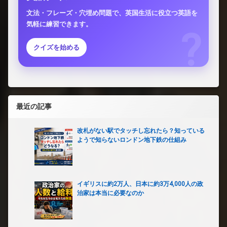
文法・フレーズ・穴埋め問題で、英国生活に役立つ英語を
気軽に練習できます。
クイズを始める
最近の記事
改札がない駅でタッチし忘れたら？知っている
ようで知らないロンドン地下鉄の仕組み
イギリスに約2万人、日本に約3万4,000人の政
治家は本当に必要なのか