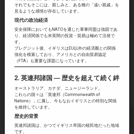
それでもそこには、親しみと、ある種の「遠い親戚」を
見るような感情が存在しています。
現代の政治経済
安全保障においてもNATOを通じた軍事同盟は強固であ
り、経済関係でも米英間の投資・貿易は極めて活発で
す。
ブレグジット後、イギリスはEU以外の経済圏との関係
強化を模索しており、アメリカとの自由貿易協定
（FTA）も重要な課題になっています。
2. 英連邦諸国 ― 歴史を超えて続く絆
オーストラリア、カナダ、ニュージーランド。
これらの国々は「英連邦（Commonwealth of
Nations）」に属し、今もなおイギリスとの特別な関係
を維持しています。
歴史的背景
英連邦諸国は、かつてイギリス帝国の植民地だった地域
です。