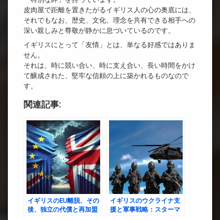
皮肉屋で距離を置きたがるイギリス人の心の奥底には、
それでもなお、歴史、文化、理念を共有できる相手への
深い親しみと尊敬が静かに息づいているのです。
イギリスにとって「友情」とは、単なる好感ではありま
せん。
それは、時に競い合い、時に支え合い、長い時間をかけ
て醸成された、堅牢な信頼の上に築かれるものなので
す。
関連記事:
イギリスのEU離脱、その
イギリスのウクライナ支
後、独立の代償と再加盟
援と軍事戦略：スターマ
の可能性
ー政権の展望