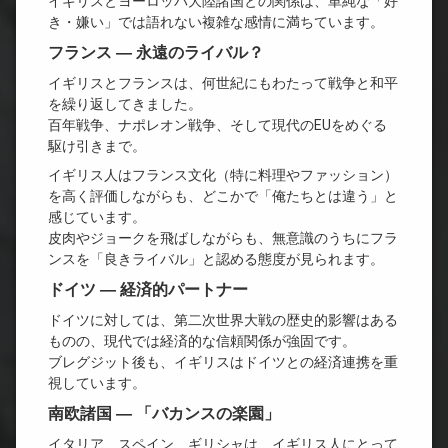
イギリスとヨーロッパ大陸諸国との関係は、単純な「好
き・嫌い」では語れない複雑な感情に満ちています。
フランス ― 永遠のライバル？
イギリスとフランスは、何世紀にもわたって戦争と和平
を繰り返してきました。
百年戦争、ナポレオン戦争、そして現代のEUをめぐる
駆け引きまで。
イギリス人はフランス文化（特に料理やファッション）
を高く評価しながらも、どこかで「俺たちとは違う」と
感じています。
皮肉やジョークを飛ばしながらも、無意識のうちにフラ
ンスを「良きライバル」と認める態度が見られます。
ドイツ ― 経済的パートナー
ドイツに対しては、第二次世界大戦の歴史的影響はある
ものの、現代では経済的な信頼関係が強固です。
ブレグジット後も、イギリスはドイツとの経済連携を重
視しています。
南欧諸国 ― 「バカンスの楽園」
イタリア、スペイン、ギリシャは、イギリス人にとって