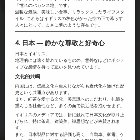
「憧れのバカンス地」です。
温暖な気候、美味しい食事、リラックスしたライフスタ
イル…これらはイギリスの灰色がかった空の下で暮らす
人々にとって、まさに夢のような存在です。
4. 日本 ― 静かな尊敬と好奇心
日本とイギリス。
地理的には遠く離れているものの、意外なほどにポジテ
ィブな感情を持って互いを見つめています。
文化的共鳴
両国には、伝統文化を重んじながらも近代化を遂げた歴
史という共通点があります。
また、紅茶を愛する文化、美意識へのこだわり、礼節を
重んじる社会性など、多くの面で親近感を抱かせます。
イギリスのメディアでは、折に触れて日本文化が取り上
げられ、特に茶道、建築美、禅思想などが称賛されま
す。
また、日本製品に対する評価も高く、自動車、家電、ゲ