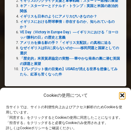
イギリスのウクライナ支援と軍事戦略：スターマー政権の展望
キア・スターマーとドナルド・トランプ：英国と米国の政治的
関係
イギリスも日本のようにアメリカびいきなのか？
イギリスにおける野球事情：存在するのか、知られているの
か？
VE Day（Victory in Europe Day）―イギリスにおける「ヨーロ
ッパ勝利の日」の歴史と意義
アメリカを操る影の手？「イギリス支配説」の真相に迫る
なぜイギリスはEUに戻らないのか――移民問題と国家としての
選択
「歴史的」米英貿易協定の実態──華やかな発表の裏に潜む英国
の課題と展望
【ブレグジット後の目覚め】USAIDが消える世界を想像してみ
たら、紅茶も苦くなった件
Cookieの使用について
当サイトでは、サイトの利便性向上およびアクセス解析のためCookieを使
ホーム
用しています。
「同意する」をクリックするとCookieの使用に同意したことになります。
「拒否する」をクリックすると必要なCookieのみ使用されます。
PRIVACY POLICY
詳しくはCookieポリシーをご確認ください。