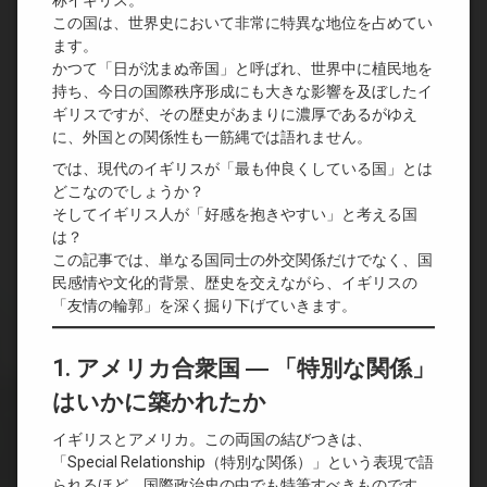
称イギリス。
この国は、世界史において非常に特異な地位を占めてい
ます。
かつて「日が沈まぬ帝国」と呼ばれ、世界中に植民地を
持ち、今日の国際秩序形成にも大きな影響を及ぼしたイ
ギリスですが、その歴史があまりに濃厚であるがゆえ
に、外国との関係性も一筋縄では語れません。
では、現代のイギリスが「最も仲良くしている国」とは
どこなのでしょうか？
そしてイギリス人が「好感を抱きやすい」と考える国
は？
この記事では、単なる国同士の外交関係だけでなく、国
民感情や文化的背景、歴史を交えながら、イギリスの
「友情の輪郭」を深く掘り下げていきます。
1. アメリカ合衆国 ― 「特別な関係」
はいかに築かれたか
イギリスとアメリカ。この両国の結びつきは、
「Special Relationship（特別な関係）」という表現で語
られるほど、国際政治史の中でも特筆すべきものです。