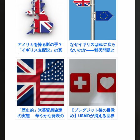
アメリカを操る影の手？
なぜイギリスはEUに戻ら
「イギリス支配説」の真
ないのか――移民問題と
相に迫る
国家としての選択
「歴史的」米英貿易協定
【ブレグジット後の目覚
の実態──華やかな発表の
め】USAIDが消える世界
裏に潜む英国の課題と展
を想像してみたら、紅茶
望
も苦くなった件