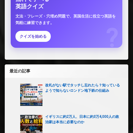
英語クイズ
文法・フレーズ・穴埋め問題で、英国生活に役立つ英語を
気軽に練習できます。
クイズを始める
最近の記事
改札がない駅でタッチし忘れたら？知っている
ようで知らないロンドン地下鉄の仕組み
イギリスに約2万人、日本に約3万4,000人の政
治家は本当に必要なのか