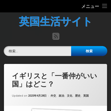
ホーム
メニュー
コ
英国の文化について
英国生活サイト
ン
テ
英国最新ニュース
ン
RSS
ツ
へ
英語力チェック
ス
検索:
キ
掲示板
ッ
プ
イギリスと「一番仲がいい
国」はどこ？
カテゴリー:
Updated on
2025年4月28日
外交
、
政治
、
文化
、
歴史
、
英国