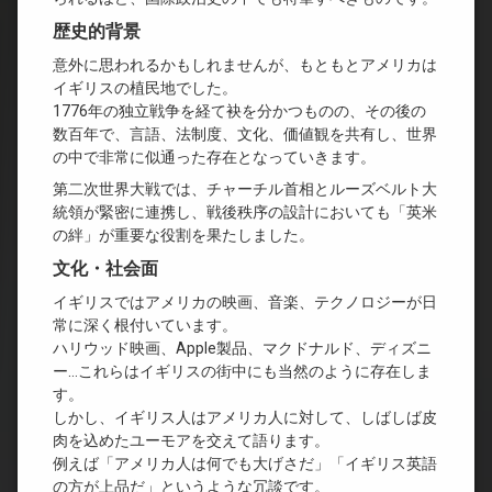
歴史的背景
意外に思われるかもしれませんが、もともとアメリカは
イギリスの植民地でした。
1776年の独立戦争を経て袂を分かつものの、その後の
数百年で、言語、法制度、文化、価値観を共有し、世界
の中で非常に似通った存在となっていきます。
第二次世界大戦では、チャーチル首相とルーズベルト大
統領が緊密に連携し、戦後秩序の設計においても「英米
の絆」が重要な役割を果たしました。
文化・社会面
イギリスではアメリカの映画、音楽、テクノロジーが日
常に深く根付いています。
ハリウッド映画、Apple製品、マクドナルド、ディズニ
ー…これらはイギリスの街中にも当然のように存在しま
す。
しかし、イギリス人はアメリカ人に対して、しばしば皮
肉を込めたユーモアを交えて語ります。
例えば「アメリカ人は何でも大げさだ」「イギリス英語
の方が上品だ」というような冗談です。