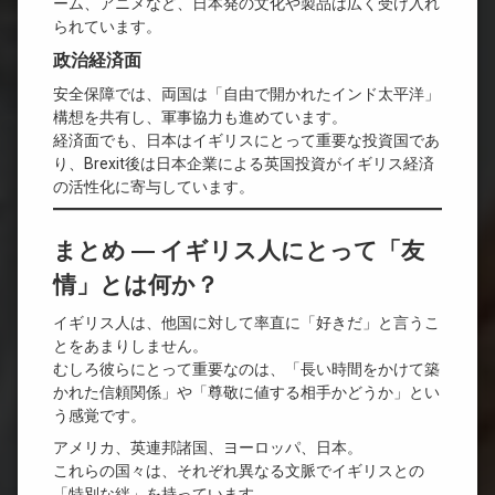
ーム、アニメなど、日本発の文化や製品は広く受け入れ
られています。
政治経済面
安全保障では、両国は「自由で開かれたインド太平洋」
構想を共有し、軍事協力も進めています。
経済面でも、日本はイギリスにとって重要な投資国であ
り、Brexit後は日本企業による英国投資がイギリス経済
の活性化に寄与しています。
まとめ ― イギリス人にとって「友
情」とは何か？
イギリス人は、他国に対して率直に「好きだ」と言うこ
とをあまりしません。
むしろ彼らにとって重要なのは、「長い時間をかけて築
かれた信頼関係」や「尊敬に値する相手かどうか」とい
う感覚です。
アメリカ、英連邦諸国、ヨーロッパ、日本。
これらの国々は、それぞれ異なる文脈でイギリスとの
「特別な絆」を持っています。