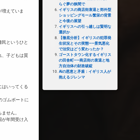
らぐ夢の狭間で
イギリスの商店街衰退と郊外型
が増えていま
ショッピングモール繁栄の背景
と今後の展望
イギリスへの引っ越しは賢明な
選択か
【徹底分析】イギリスの犯罪発
難民というひと
生状況とその実態——景気悪化
で治安はどう変わったか？
ゴーストタウン化するイギリス
れ、子どもは質
の田舎町——商店街の衰退と地
方自治体の財政破綻
AIの恩恵と矛盾：イギリス人が
抱えるジレンマ
にはいってくる
のゴムボートに
ちません。
国が年間受け入