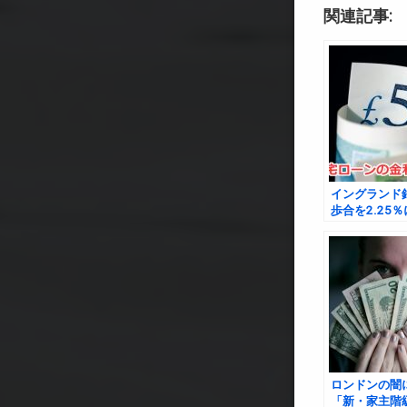
関連記事:
イングランド
歩合を2.25
たことによっ
りえること
ロンドンの闇
「新・家主階