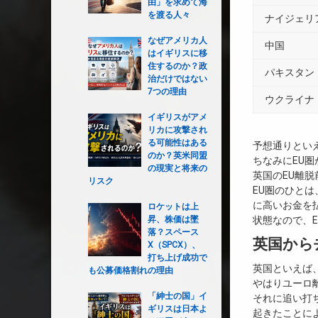
由」を求めて海
を渡る人々
ナイジェリ
なぜアメリカ人
中国
はイギリスに移
住するのか？政
パキスタン
治だけではない
7つの理由
ウクライナ
イギリスがアメ
リカに攻撃され
る可能性はある
予想通りとい
のか？英米同盟
ちなみにEU
の現実と将来の
英国のEU離脱
リスク
EU圏のひと
に高いお金を
ロケットは上
昇、株価は墜
状態なので、
落？スペース
英国から
X（SPCX）、
打ち上げ成功で
英国といえば、
も公募価格割れの理由
やはりユーロ
「紳士の国」イ
それに追い打
ギリスは日本よ
起きたことに