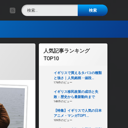
検索:
RSS
人気記事ランキング
TOP10
イギリスで買えるタバコの種類
と強さ｜人気銘柄・値段...
176件のビュー
イギリス移民政策の成功と失
敗：歴史から最新動向まで
148件のビュー
【特集】イギリスで人気の日本
アニメ・マンガTOP1...
109件のビュー