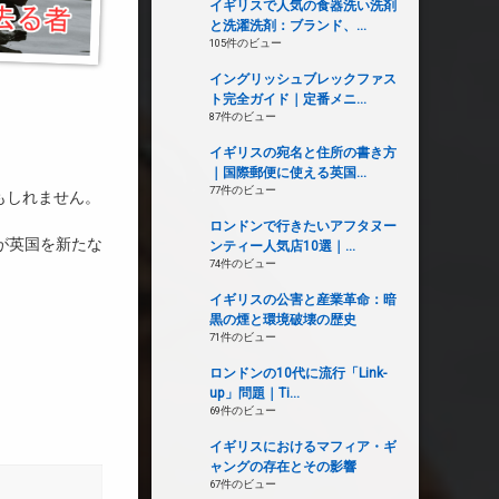
イギリスで人気の食器洗い洗剤
と洗濯洗剤：ブランド、...
105件のビュー
イングリッシュブレックファス
ト完全ガイド｜定番メニ...
87件のビュー
イギリスの宛名と住所の書き方
｜国際郵便に使える英国...
77件のビュー
もしれません。
ロンドンで行きたいアフタヌー
人が英国を新たな
ンティー人気店10選｜...
74件のビュー
イギリスの公害と産業革命：暗
黒の煙と環境破壊の歴史
71件のビュー
ロンドンの10代に流行「Link-
up」問題｜Ti...
69件のビュー
イギリスにおけるマフィア・ギ
ャングの存在とその影響
67件のビュー