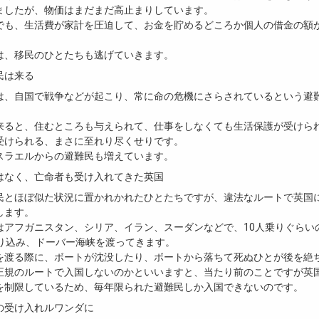
ましたが、物価はまだまだ高止まりしています。
でも、生活費が家計を圧迫して、お金を貯めるどころか個人の借金の額
は、移民のひとたちも逃げていきます。
民は来る
は、自国で戦争などが起こり、常に命の危機にさらされているという避
。
来ると、住むところも与えられて、仕事をしなくても生活保護が受けら
受けられる、まさに至れり尽くせりです。
スラエルからの避難民も増えています。
はなく、亡命者も受け入れてきた英国
民とほぼ似た状況に置かれかれたひとたちですが、違法なルートで英国
します。
はアフガニスタン、シリア、イラン、スーダンなどで、10人乗りぐらい
乗り込み、ドーバー海峡を渡ってきます。
を渡る際に、ボートが沈没したり、ボートから落ちて死ぬひとが後を絶
正規のルートで入国しないのかといいますと、当たり前のことですが英
を制限しているため、毎年限られた避難民しか入国できないのです。
の受け入れルワンダに