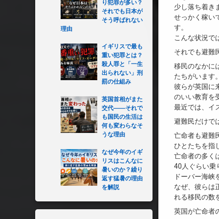
り犯罪が多い？
少し落ち着き
それでも日本が
せっかく稼い
そう呼ばれない
す。
理由
こんな状況で
イギリスで最も
それでも避難
重い犯罪とは？
殺人罪と「一生
移民のなかに
出られない」刑
たちがいます
罰の仕組み
彼らが英国に
のいい教育を
英国首相がまた
最近では、イ
交代――それで
も国民の生活は
避難民だけで
何も変わらなそ
うな理由
亡命者も避難
ひとたちを指
なぜ今年のイギ
亡命者の多く
リスはこんなに
40人ぐらい
暑いのか？繰り
ドーバー海峡
返す猛暑の理由
なぜ、彼らは
を解説
れる移民の数
英国が亡命者