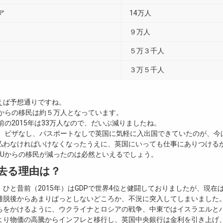
ア
14万人
９万人
５万３千人
３万５千人
えば予想通りですね。
圏からの移民は約５万人となっています。
前の2015年は33万人なので、だいぶ減りましたね。
は、ビザなし、パスポートなしで英国に気軽に入出国できていたのが、今
払わなければいけなくなったうえに、英国にいっても仕事にありつける
EUからの移民が減ったのは必然といえるでしょう。
去る理由は？
ひと昔前（2015年）はGDPで世界4位と健闘しておりましたが、現在
離脱後からあまりぱっとしないどころか、不況に突入してしまいました
ちをかけるように、ウクライナとロシアの戦争、中東ではイスラエルと
より物価の高騰からインフレと移行し、英国中央銀行は金利を引き上げ