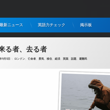
最新ニュース
英語力チェック
掲示板
来る者、去る者
カテゴリー:
4年9月5日
ロンドン
、
亡命者
、
景気
、
移住
、
経済
、
英国
、
話題
、
避難民