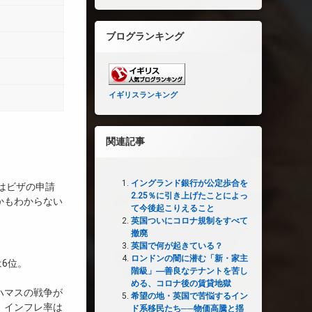
ブログランキング
イギリスランキング
関連記事
イングランド銀行が公定歩合を
はビザの申請
2.25％に引き上げたことによっ
かもわからない
て今後起こりえること
英国ついにコロナ規制をすべて
撤廃
英国で何が起きている？
ロンドンの闇に潜む「新・家主
は6位。
階級」―善良なテナントを苦し
。
める、コロナ後の賃貸地獄
ハマスの戦争が
希望の地・英国で苦悩するイン
、インフレ率は
ド系移民たち──物価高騰と揺