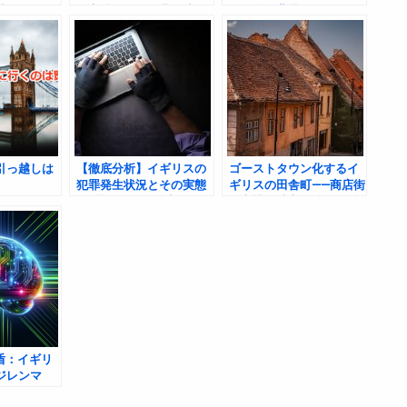
苦しめる、
価高騰と揺らぐ夢の狭間
ル繁栄の背景と今後の展
貸地獄
で
望
引っ越しは
【徹底分析】イギリスの
ゴーストタウン化するイ
犯罪発生状況とその実態
ギリスの田舎町——商店街
——景気悪化で治安はどう
の衰退と地方自治体の財
変わったか？
政破綻
盾：イギリ
ジレンマ