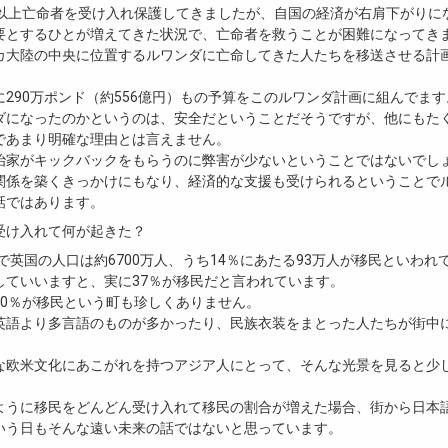
年以上亡命者を受け入れ保護してきましたが、自国の経済が右肩下がりに
要とするひとが増えてきた状況で、亡命者を救うことが困難になってき
カ大陸の中央に位置するルワンダに亡命してきた人たちを移送させる計画が
。
290万ポンド（約556億円）もの予算をこのルワンダ計画に組んでます
ダになったのかというのは、安全だということだそうですが、他にもた
であまり明確な理由とは言えません。
治家がキックバックをもらうのに弊害が少ないということではないでし
関係を築くきっかけにもなり、経済的な支援も受けられるということで
話ではあります。
受け入れて何が起きた？
点で英国の人口は約6700万人、うち14％にあたる93万人が移民といわれ
していいますと、実に37％が移民だと言われています。
90％が移民という町も珍しくありません。
英語より多言語のものが多かったり、民族衣装をまとった人たちが街中
な欧米文化にあこがれを持つアジア人にとって、そんな光景を見ると少
ように移民をどんどん受け入れて移民の割合が増えた場合、街から日本
いう日もそんな遠い未来の話ではないと思っています。