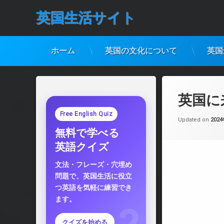
英国生活サイト
ホーム
英国の文化について
英国
コ
ン
テ
英国に
ン
ツ
Free English Quiz
Updated on
202
へ
無料で学べる
ス
キ
英語クイズ
ッ
プ
文法・フレーズ・穴埋め
問題で、英国生活に役立
つ英語を気軽に練習でき
ます。
クイズを始める