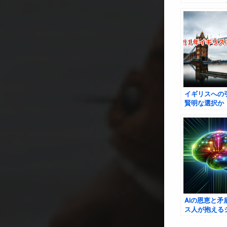
なテナントを
コロナ後の賃
イギリスへの
賢明な選択か
AIの恩恵と矛
ス人が抱える