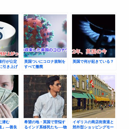
銀行が公定
英国ついにコロナ規制を
英国で何が起きている？
％に引き上げ
すべて撤廃
て今後起こ
に潜む
希望の地・英国で苦悩す
イギリスの商店街衰退と
級」―善良
るインド系移民たち──物
郊外型ショッピングモー