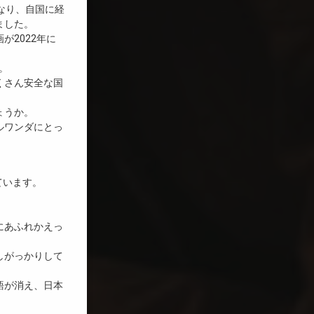
なり、自国に経
ました。
2022年に
。
くさん安全な国
ょうか。
ルワンダにとっ
ています。
にあふれかえっ
しがっかりして
語が消え、日本