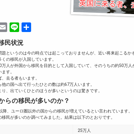
ebook
witter
Email
Line
共
有
移民状況
問題というのは今の時点では起こっておりませんが、近い将来起こるか
多くの移民が入国しています。
120万人が外国から移民を目的として入国していて、そのうちの約50万
います。
ば、去る者もいます。
ら他の国へ出て行ったひとの数は約67万人います。
より、出ていくひとのほうが多いというのは驚きです。
からの移民が多いのか？
脱以降、ユーロ圏以外の国からの移民が増えているとい言われています。
の移民が多いのか調べてみました。結果は以下のとおりです。
25万人