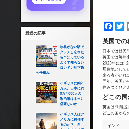
Fac
T
最近の記事
英国での
改札がない駅で
日本では移民
タッチし忘れた
英国では毎年
ら？知っている
ようで知らない
2023年には
ロンドン地下鉄
居住地として
の仕組み
来る者がいれ
同年、英国か
イギリスに約2
住みつくひと
万人、日本に約
3万4,000人の
どこの国
政治家は本当に
必要なのか
英国はEU離
どこの国から
イギリス人はア
メリカに移住す
るのか？「自
インド