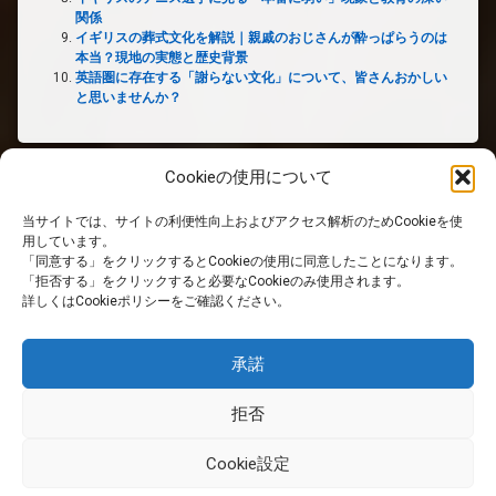
関係
イギリスの葬式文化を解説｜親戚のおじさんが酔っぱらうのは
本当？現地の実態と歴史背景
英語圏に存在する「謝らない文化」について、皆さんおかしい
と思いませんか？
Cookieの使用について
当サイトでは、サイトの利便性向上およびアクセス解析のためCookieを使
ホーム
用しています。
「同意する」をクリックするとCookieの使用に同意したことになります。
「拒否する」をクリックすると必要なCookieのみ使用されます。
PRIVACY POLICY
詳しくはCookieポリシーをご確認ください。
免責事項
承諾
拒否
RSS
Cookie設定
© 英国生活サイト. All rights reserved.