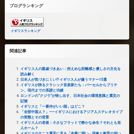
ブログランキング
イギリスランキング
関連記事
イギリス人の親戚づきあい：控えめな距離感と優しさの文化を
読み解く
日本人が気づきにくい!? イギリス人が嫌うマナー15選
イギリスが誇るクラシック音楽家たち：パーセルからブリテ
ン、現代までの系譜と功績
ロンドンの“クジラ”が映し出す、日本社会の環境意識と震災の
記憶
イギリスと「一番仲がいい国」はどこ？
「全部中国人？」——イギリスにおけるアジア人ステレオタイプ
の実態とその背景
イギリス人の老後：小さなフラットで静かな余生？それとも老
人ホーム？
イギリスのテニス選手に見る「本番に弱い」現象と教育の深い