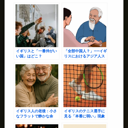
からブリテン、現代まで
意識と震災の記憶
の系譜と功績
イギリスと「一番仲がい
「全部中国人？」——イギ
い国」はどこ？
リスにおけるアジア人ス
テレオタイプの実態とそ
の背景
イギリス人の老後：小さ
イギリスのテニス選手に
なフラットで静かな余
見る「本番に弱い」現象
生？それとも老人ホー
と教育の深い関係
ム？