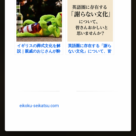
イギリスの葬式文化を解
英語圏に存在する「謝ら
説｜親戚のおじさんが酔
ない文化」について、皆
っぱらうのは本当？現地
さんおかしいと思いませ
の実態と歴史背景
んか？
eikoku-seikatsu.com