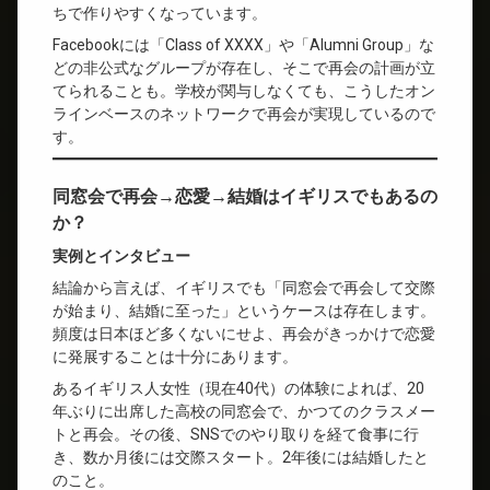
ちで作りやすくなっています。
Facebookには「Class of XXXX」や「Alumni Group」な
どの非公式なグループが存在し、そこで再会の計画が立
てられることも。学校が関与しなくても、こうしたオン
ラインベースのネットワークで再会が実現しているので
す。
同窓会で再会→恋愛→結婚はイギリスでもあるの
か？
実例とインタビュー
結論から言えば、イギリスでも「同窓会で再会して交際
が始まり、結婚に至った」というケースは存在します。
頻度は日本ほど多くないにせよ、再会がきっかけで恋愛
に発展することは十分にあります。
あるイギリス人女性（現在40代）の体験によれば、20
年ぶりに出席した高校の同窓会で、かつてのクラスメー
トと再会。その後、SNSでのやり取りを経て食事に行
き、数か月後には交際スタート。2年後には結婚したと
のこと。