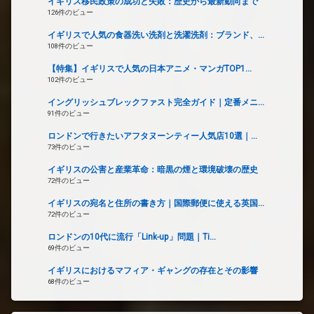
イギリス移民政策の成功と失敗：歴史から最新動向まで
126件のビュー
イギリスで人気の食器洗い洗剤と洗濯洗剤：ブランド、...
108件のビュー
【特集】イギリスで人気の日本アニメ・マンガTOP1...
102件のビュー
イングリッシュブレックファスト完全ガイド｜定番メニ...
91件のビュー
ロンドンで行きたいアフタヌーンティー人気店10選｜...
73件のビュー
イギリスの公害と産業革命：暗黒の煙と環境破壊の歴史
72件のビュー
イギリスの宛名と住所の書き方｜国際郵便に使える英国...
72件のビュー
ロンドンの10代に流行「Link-up」問題｜Ti...
69件のビュー
イギリスにおけるマフィア・ギャングの存在とその影響
68件のビュー