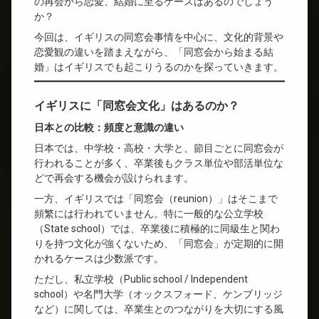
の再会から恋愛、結婚に至るケースはあるのでしょう
か？
今回は、イギリスの同窓会事情を中心に、文化的背景や
恋愛観の違いを踏まえながら、「同窓会から始まる結
婚」はイギリスでも起こりうるのかを探っていきます。
イギリスに「同窓会文化」はあるのか？
日本との比較：頻度と意識の違い
日本では、中学校・高校・大学と、節目ごとに同窓会が
行われることが多く、卒業後もクラス単位や部活単位な
どで再会する機会が設けられます。
一方、イギリスでは「同窓会（reunion）」はそこまで
頻繁には行われていません。特に一般的な公立学校
（State school）では、卒業後に積極的に同級生と関わ
りを持つ文化が強くないため、「同窓会」が定期的に開
かれるケースは少数派です。
ただし、私立学校（Public school / Independent
school）や名門大学（オックスフォード、ケンブリッジ
など）に関しては、卒業生とのつながりを大切にする風