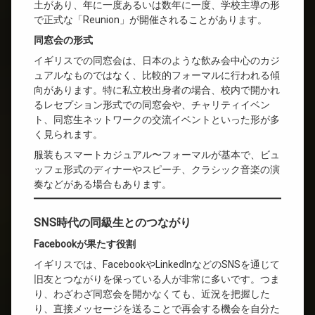
土があり、年に一度あるいは数年に一度、学校主導の形
で正式な「Reunion」が開催されることがあります。
同窓会の形式
イギリスでの同窓会は、日本のような飲み会中心のカジ
ュアルなものではなく、比較的フォーマルに行われる傾
向があります。特に私立校出身者の場合、校内で開かれ
るレセプション形式での同窓会や、チャリティイベン
ト、同窓生ネットワークの交流イベントといった形が多
く見られます。
服装もスマートカジュアル〜フォーマルが基本で、ビュ
ッフェ形式のディナーやスピーチ、クラシック音楽の演
奏などがある場合もあります。
SNS時代の同級生とのつながり
Facebookが果たす役割
イギリスでは、FacebookやLinkedInなどのSNSを通じて
旧友とつながりを保っている人が非常に多いです。つま
り、わざわざ同窓会を開かなくても、近況を把握した
り、直接メッセージを送ることで再会する機会を自分た