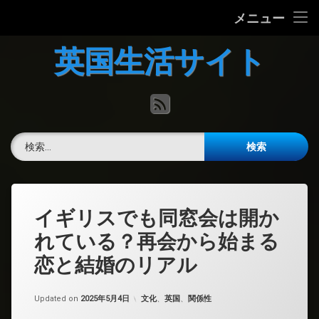
ホーム
メニュー
コ
英国の文化について
英国生活サイト
ン
テ
英国最新ニュース
ン
RSS
ツ
へ
英語力チェック
ス
検索:
キ
掲示板
ッ
プ
イギリスでも同窓会は開か
れている？再会から始まる
恋と結婚のリアル
カテゴリー:
Updated on
2025年5月4日
文化
、
英国
、
関係性