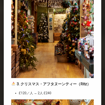
3. クリスマス・アフタヌーンティー（Ritz）
£120／人 → 2人 £240