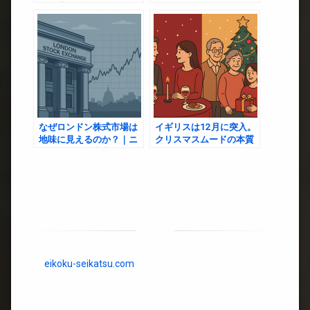
の急成長と課題
なぜロンドン株式市場は
イギリスは12月に突入。
地味に見えるのか？｜ニ
クリスマスムードの本質
ューヨーク・東京が活況
とは？
の中で遅れを取る理由
【2025年最新版】
eikoku-seikatsu.com