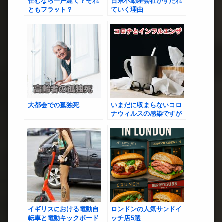
住むなら一戸建て？それ
日系不動産会社がすたれ
ともフラット？
ていく理由
大都会での孤独死
いまだに収まらないコロ
ナウィルスの感染ですが
英国ほぼスルー
イギリスにおける電動自
ロンドンの人気サンドイ
転車と電動キックボード
ッチ店5選