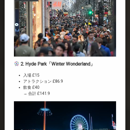
2. Hyde Park「Winter Wonderland」
入場 £15
アトラクション £86.9
飲食 £40
→ 合計 £141.9