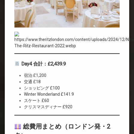
Day4 合計：£2,439.9
宿泊 £1,200
交通 £18
ショッピング £100
Winter Wonderland £141.9
スケート £60
クリスマスディナー £920
総費用まとめ（ロンドン発・2