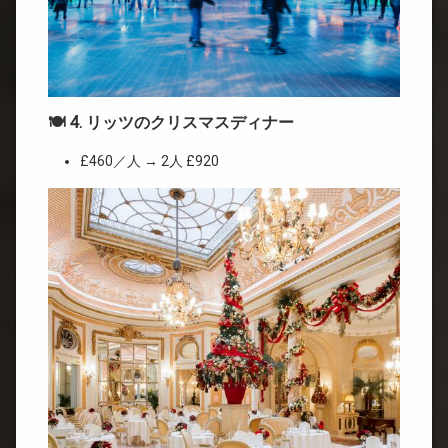
🍽 4. リッツのクリスマスディナー
£460／人 → 2人 £920