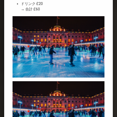
ドリンク £20
→ 合計 £60