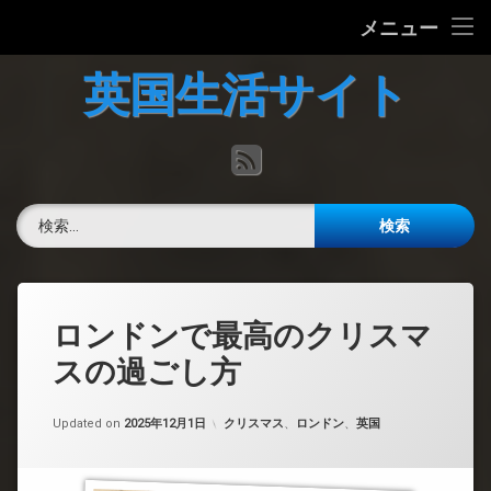
ホーム
メニュー
コ
英国の文化について
英国生活サイト
ン
テ
英国最新ニュース
ン
RSS
ツ
へ
英語力チェック
ス
検索:
キ
掲示板
ッ
プ
ロンドンで最高のクリスマ
スの過ごし方
カテゴリー:
Updated on
2025年12月1日
クリスマス
、
ロンドン
、
英国