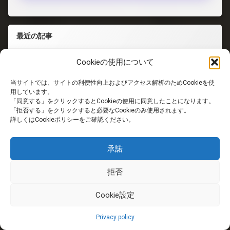
最近の記事
英国の夏休み、Airbnbは本当におすすめ？宿泊
Cookieの使用について
先の選び方と実際に遭遇した「出発2日前のトラ
ブル」
当サイトでは、サイトの利便性向上およびアクセス解析のためCookieを使
用しています。
「同意する」をクリックするとCookieの使用に同意したことになります。
「拒否する」をクリックすると必要なCookieのみ使用されます。
改札がない駅でタッチし忘れたら？知っている
詳しくはCookieポリシーをご確認ください。
ようで知らないロンドン地下鉄の仕組み
承諾
イギリスに約2万人、日本に約3万4,000人の政
拒否
治家は本当に必要なのか
Cookie設定
Privacy policy
イギリス人はアメリカに移住するのか？「自