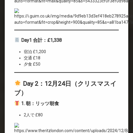
Day1 合計：£1,338
宿泊 £1,200
交通 £18
夕食 £50
Day 2：12月24日（クリスマスイ
ブ）
1. 朝：リッツ朝食
2人で £80