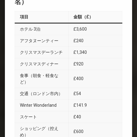
名）
項目
金額（£）
ホテル 3泊
£3,600
アフタヌーンティー
£240
クリスマスデーランチ
£1,340
クリスマスディナー
£920
食事（朝食・軽食な
£400
ど）
交通（ロンドン市内）
£54
Winter Wonderland
£141.9
スケート
£40
ショッピング（控え
£600
め）