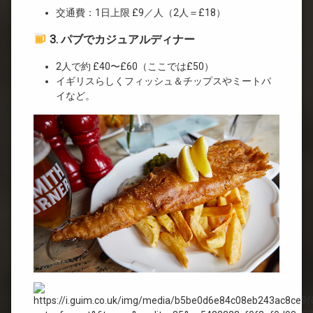
交通費：1日上限 £9／人（2人＝£18）
3. パブでカジュアルディナー
2人で約 £40〜£60（ここでは£50）
イギリスらしくフィッシュ＆チップスやミートパ
イなど。