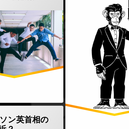
(ジョンソン英首相の退任間近？)
どうぞ
ソン英首相の
…