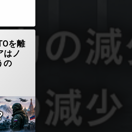
を上げるべき理由)
がNATOを離れたら、ロシアはノルウェーを狙うのか？)
TOを離
アはノ
うの