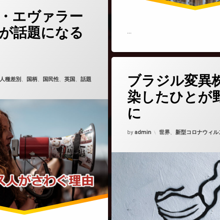
(故サラ・エヴァラードさんが話題になる理由)
どうぞ
・エヴァラー
が話題になる
…
1年3月23日
(ブラジル
コメントをどうぞ
タ
ブラジル変異
グ
人種差別
、
国柄
、
国民性
、
英国
、
話題
変異株
染したひとが
に
政治家
Updated on
2021年3月1日
金
カテゴリー:
by
admin
世界
、
新型コロナウィル