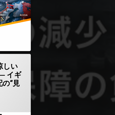
は涼しい顔をしている ― イギリスと世界支配の“見えざる手”)
涼しい
― イギ
の“見