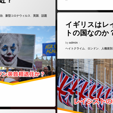
近？
5年10月27日
治
、
新型コロナウィルス
、
英国
、
話題
(イギリス
コメントをどうぞ
タ
イギリスはレ
グ
イギリス白人
トの国なのか
レイシスト
Updated on
2021年4月3日
by
admin
カテゴリー:
ヘイトクライム
、
ロンドン
、
人種差別