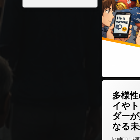
…
コメントを
多様性
イやト
ダーが
なる未
Updated on
202
カテ
by
admin
LGB