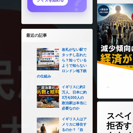
クイズを始める
最近の記事
改札がない駅で
タッチし忘れた
ら？知っている
ようで知らない
ロンドン地下鉄
の仕組み
…
イギリスに約2
万人、日本に約
3万4,000人の
政治家は本当に
コメントを
必要なのか
スペイ
イギリス人はア
拒否す
メリカに移住す
るのか？「自