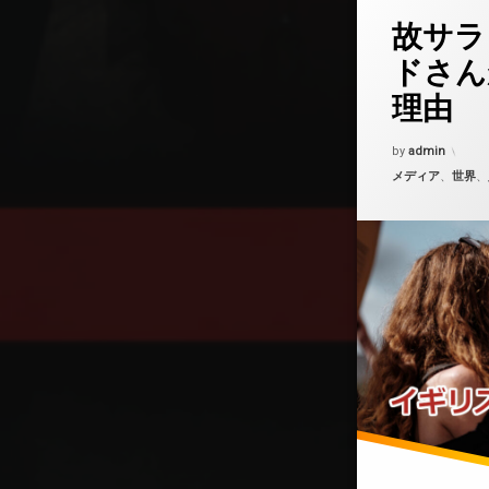
コメントを
タ
故サラ
グ
殺人
ドさん
理由
白人女性
Updated on
202
誘拐
by
admin
カテゴリー:
メディア
、
世界
、