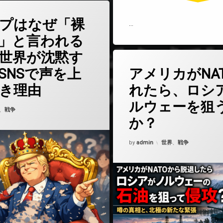
(トランプはなぜ「裸の王様」と言われるのか？世界が沈黙する今、SNSで声
どうぞ
プはなぜ「裸
…
」と言われる
世界が沈黙す
(アメリカ
コメントをどうぞ
SNSで声を上
アメリカがNA
き理由
れたら、ロシ
ルウェーを狙
6年4月13日
ゴリー:
、
戦争
か？
Updated on
2026年4月10日
カテゴリー:
by
admin
世界
、
戦争