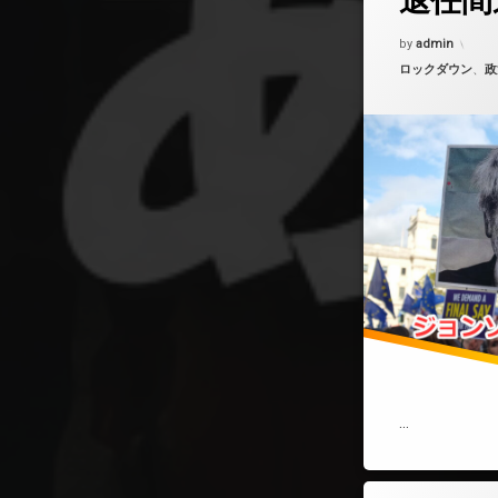
退任間
総理大臣
Updated on
202
by
admin
カテゴリー:
ロックダウン
、
政
…