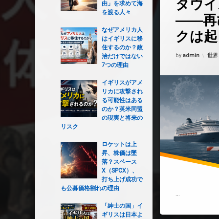
タウイ
由」を求めて海
を渡る人々
――再
なぜアメリカ人
クは起
はイギリスに移
住するのか？政
Updated on
202
カテ
by
admin
世界
治だけではない
7つの理由
イギリスがアメ
リカに攻撃され
る可能性はある
のか？英米同盟
の現実と将来の
リスク
ロケットは上
昇、株価は墜
落？スペース
X（SPCX）、
打ち上げ成功で
も公募価格割れの理由
…
「紳士の国」イ
ギリスは日本よ