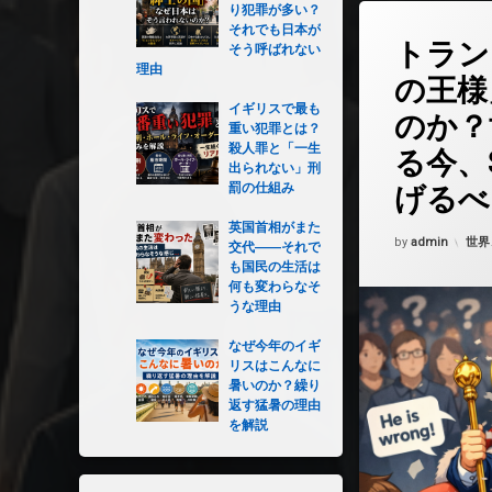
り犯罪が多い？
コメントを
それでも日本が
トラン
そう呼ばれない
理由
の王様
イギリスで最も
のか？
重い犯罪とは？
殺人罪と「一生
る今、
出られない」刑
罰の仕組み
げるべ
英国首相がまた
Updated on
202
カテ
by
admin
世界
交代――それで
も国民の生活は
何も変わらなそ
うな理由
なぜ今年のイギ
リスはこんなに
暑いのか？繰り
返す猛暑の理由
を解説