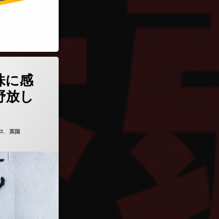
変異株に感染したひとが野放しに)
株に感
野放し
ス
、
英国