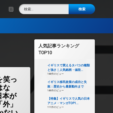
検索:
RSS
人気記事ランキング
TOP10
イギリスで買えるタバコの種類
と強さ｜人気銘柄・値段...
ル化を笑っている場合ではない。少子化の日本が生き残るには「外」とつながるしかな
168件のビュー
を笑っ
イギリス移民政策の成功と失
はな
敗：歴史から最新動向まで
148件のビュー
日本が
【特集】イギリスで人気の日本
「外」
アニメ・マンガTOP1...
111件のビュー
かない