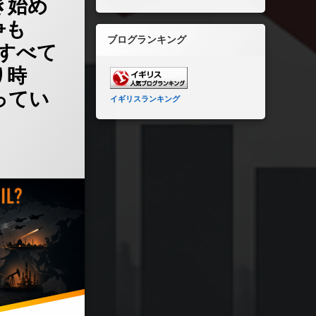
き始め
争も
ブログランキング
、すべて
り時
ってい
イギリスランキング