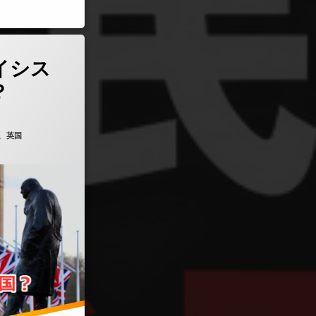
はレイシストの国なのか？)
イシス
？
、
英国