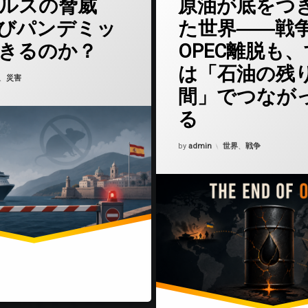
ルスの脅威
原油が底をつ
びパンデミッ
た世界――戦
きるのか？
OPEC離脱も
は「石油の残
6年5月6日
ゴリー:
、
災害
間」でつなが
る
Updated on
2026年4月30日
カテゴリー:
by
admin
世界
、
戦争