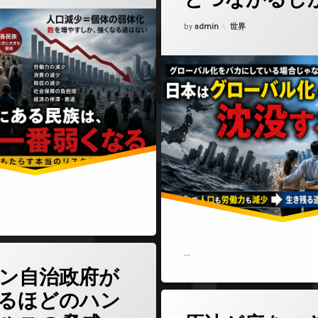
Updated on
2026年5月18日
カテゴリー:
by
admin
世界
…
(スペイン自治政府が拒否するほどのハンタウイルスの脅威――再びパンデミ
どうぞ
ン自治政府が
るほどのハン
(原油が底
コメントをどうぞ