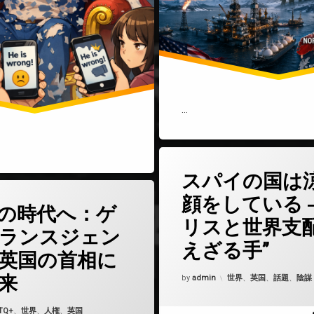
…
(スパイの国
コメントをどうぞ
スパイの国は
(多様性の時代へ：ゲイやトランスジェンダーが英国の首相になる未来)
どうぞ
顔をしている 
の時代へ：ゲ
リスと世界支配
ランスジェン
えざる手”
英国の首相に
Updated on
2025年6月14日
来
カテゴリー:
by
admin
世界
、
英国
、
話題
、
陰謀
5年6月5日
ゴリー:
TQ+
、
世界
、
人権
、
英国