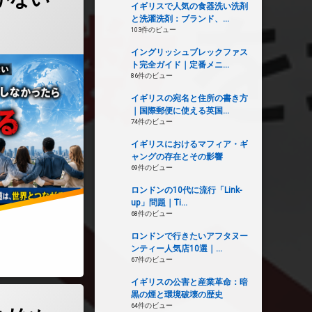
イギリスで人気の食器洗い洗剤
と洗濯洗剤：ブランド、...
103件のビュー
イングリッシュブレックファス
ト完全ガイド｜定番メニ...
86件のビュー
イギリスの宛名と住所の書き方
｜国際郵便に使える英国...
74件のビュー
イギリスにおけるマフィア・ギ
ャングの存在とその影響
69件のビュー
ロンドンの10代に流行「Link-
up」問題｜Ti...
68件のビュー
ロンドンで行きたいアフタヌー
ンティー人気店10選｜...
ックは起きるのか？)
67件のビュー
イギリスの公害と産業革命：暗
黒の煙と環境破壊の歴史
をつき始めた世界――戦争もOPEC離脱も、すべては「石油の残り時間」でつながって
64件のビュー