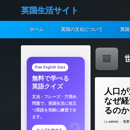
英国生活サイト
ホーム
英国の文化について
英国
コ
ン
テ
ン
ツ
Free English Quiz
へ
無料で学べる
ス
キ
コメントを
英語クイズ
人口が
ッ
プ
文法・フレーズ・穴埋め
なぜ経
問題で、英国生活に役立
るのか
つ英語を気軽に練習でき
ます。
Updated on
202
カテ
by
admin
世界