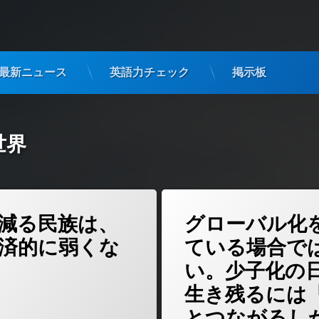
最新ニュース
英語力チェック
掲示板
世界
(人口が減る民族は、なぜ経済的に弱くなるのか)
(グローバ
どうぞ
コメントをどうぞ
減る民族は、
グローバル化
済的に弱くな
ている場合で
い。少子化の
生き残るには
6年5月18日
ゴリー:
とつながるし