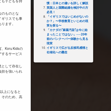
ても子どもを持
慣：日本との違いを詳しく解説
英国人と国際結婚を検討中の方
必見！
去のものとな
「イギリスではいじめがないの
イギリスでも事
か？」〜学校教育といじめの現
あります。
実を探る〜
「カナダの“麻薬汚染”は今に始
まったことではない」──20年
前のバンクーバー体験から見る
現実
イギリスで広がる反移民感情と
ru Kidsの
右傾化への懸念
アするサービス
然として存在し
負担を強いられ
歳以上になると
。そのため、高