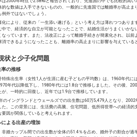
は2000年時点で2.58‰と報告されており、先進国の中でも比較的高
体的な数値は入手できないものの、一般的に先進国では離婚率が高止ま
も例外ではないでしょう。
様化により、従来の「一生添い遂げる」という考え方は薄れつつありま
む中で、経済的な自立が可能となったことで、結婚生活がうまくいかな
くなっています。また、法改正によって離婚手続きが簡素化され、以前
解消できるようになったことも、離婚率の高止まりに影響を与えている
現状と少子化問題
生率の推移
特殊出生率（女性1人が生涯に産む子どもの平均数）は、1960年代には
970年代以降低下し、1980年代には1.8台で推移しました。その後、2000
たが、一時的に回復し、近年では1.9台で推移しています。
2年のイングランドとウェールズでの出生数は60万5,479人となり、200
した。この背景には、生活費の高騰、住宅問題、低所得世帯への経済的
な要因が関係していると考えられます。
ルによる出産の増加
、非婚カップル間での出生数が全体の51.4％を占め、婚外子の割合が過