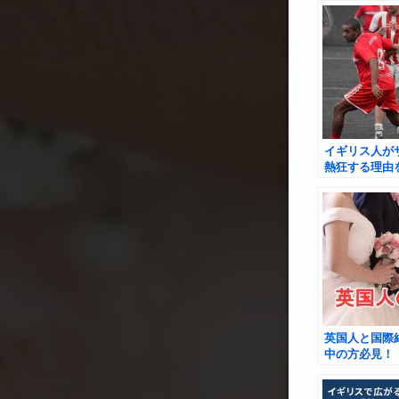
イギリス人が
熱狂する理由
説！
英国人と国際
中の方必見！