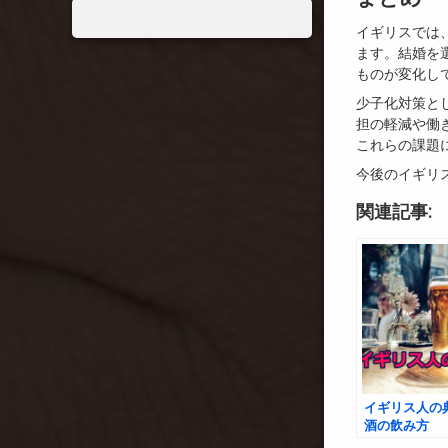
イギリスでは
ます。結婚を
ものが変化し
少子化対策と
担の軽減や働
これらの課題
今後のイギリ
関連記事:
イギリス人の
酒の飲み方