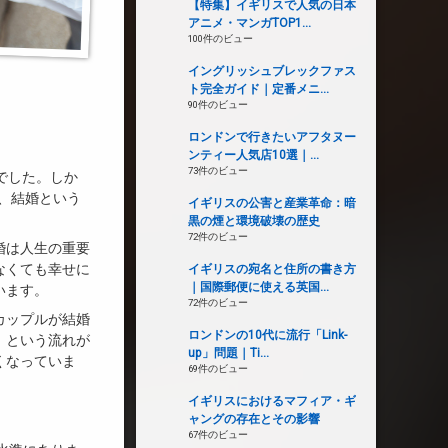
【特集】イギリスで人気の日本
アニメ・マンガTOP1...
100件のビュー
イングリッシュブレックファス
ト完全ガイド｜定番メニ...
90件のビュー
ロンドンで行きたいアフタヌー
ンティー人気店10選｜...
73件のビュー
‰でした。しか
、結婚という
イギリスの公害と産業革命：暗
。
黒の煙と環境破壊の歴史
72件のビュー
婚は人生の重要
なくても幸せに
イギリスの宛名と住所の書き方
｜国際郵便に使える英国...
います。
72件のビュー
カップルが結婚
ロンドンの10代に流行「Link-
」という流れが
up」問題｜Ti...
くなっていま
69件のビュー
イギリスにおけるマフィア・ギ
ャングの存在とその影響
67件のビュー