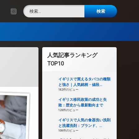
検索:
RSS
人気記事ランキング
TOP10
イギリスで買えるタバコの種類
と強さ｜人気銘柄・値段...
182件のビュー
イギリス移民政策の成功と失
敗：歴史から最新動向まで
126件のビュー
イギリスで人気の食器洗い洗剤
と洗濯洗剤：ブランド、...
108件のビュー