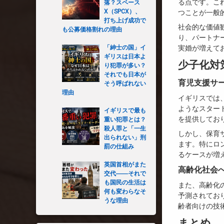
る点です。こ
落？スペース
X（SPCX）、
つことが一般
打ち上げ成功で
社会的な価値
も公募価格割れの理由
り、パートナ
「紳士の国」イ
実婚が増えて
ギリスは日本よ
少子化対
り犯罪が多い？
それでも日本が
育児支援サ
そう呼ばれない
理由
イギリスでは、
ようなスター
イギリスで最も
を提供してお
重い犯罪とは？
殺人罪と「一生
しかし、保育
出られない」刑
ます。特にロ
罰の仕組み
るケースが増
英国首相がまた
高齢化社会
交代――それで
も国民の生活は
また、高齢化の
何も変わらなそ
予測されてお
うな理由
齢者向けの技
まとめ