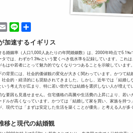
ebook
witter
Email
Line
共
有
が加速するイギリス
る婚姻率（人口1,000人あたりの年間婚姻数）は、2000年時点で5.1
ータでは、わずか1.3‰という驚くべき低水準を記録しています。これは
がもはや若者にとって魅力的でなくなりつつあることを示唆しています
下の背景には、社会的価値観の変化が大きく関わっています。かつて結
、社会的・経済的にも奨励されてきました。しかし、近年では「結婚し
という考え方が広まり、特に若い世代では結婚を選択しない人が増えて
的な要因も見逃せません。住宅価格の高騰や生活費の上昇により、若い
ードルが高くなっています。かつては「結婚して家を買い、家族を持つ
が、現代では「まずは安定した生活を築くことが優先」と考える人が多
推移と現代の結婚観