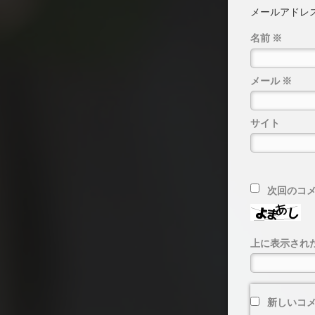
メールアドレ
名前
※
メール
※
サイト
次回のコ
上に表示され
新しいコ