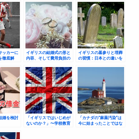
サッカーに
イギリスの結婚式の形と
イギリスの墓参りと埋葬
を徹底解
内容、そして費用負担の
の習慣：日本との違いを
常識について
詳しく解説
結婚を検討
「イギリスではいじめが
「カナダの“麻薬汚染”は
ないのか？」〜学校教育
今に始まったことではな
といじめの現実を探る〜
い」──20年前のバンク
ーバー体験から見る現実