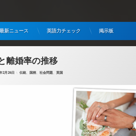
最新ニュース
英語力チェック
掲示板
と離婚率の推移
カテゴリー:
5年2月26日
伝統
、
国柄
、
社会問題
、
英国