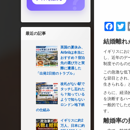
Fac
T
最近の記事
結婚離れ
英国の夏休み、
イギリスにおけ
Airbnbは本当に
し、近年のデ
おすすめ？宿泊
先の選び方と実
制度そのもの
際に遭遇した
この急激な低
「出発2日前のトラブル」
な節目とされ
改札がない駅で
生きられる」
タッチし忘れた
さらに、経済
ら？知っている
を決断するハ
ようで知らない
一般的でした
ロンドン地下鉄
の仕組み
す。
離婚率の
イギリスに約2
万人、日本に約