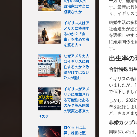
一方で、離婚率
3万4,000人の
政治家は本当に
す。最新の具
必要なのか
り、イギリス
結婚生活の多
イギリス人はア
メリカに移住す
社会進出が進
るのか？「自
を選択しやす
由」を求めて海
に婚姻関係を
を渡る人々
す。
なぜアメリカ人
出生率の
はイギリスに移
住するのか？政
合計特殊出
治だけではない
7つの理由
イギリスの合計
いましたが、1
イギリスがアメ
で低下しまし
リカに攻撃され
る可能性はある
しかし、202
のか？英米同盟
準を記録しま
の現実と将来の
ど、さまざま
リスク
非婚カップ
ロケットは上
興味深いのは
昇、株価は墜