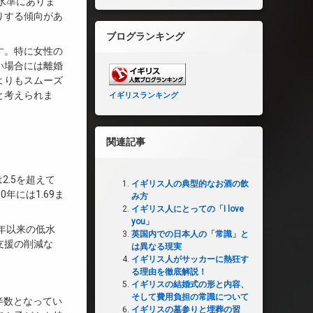
い水準にありま
りする傾向があ
ブログランキング
す。特に女性の
い場合には離婚
よりもスムーズ
と考えられま
イギリスランキング
関連記事
2.5を超えて
イギリス人の典型的なお酒の飲
年には1.69ま
み方
イギリス人にとっての「I love
you」
2年以来の低水
英国内での日本人の「常識」と
支援の削減な
は異なる現実
イギリス人がサッカーに熱狂す
る理由を徹底解説！
イギリスの結婚式の形と内容、
そして費用負担の常識について
半数となってい
イギリスの墓参りと埋葬の習