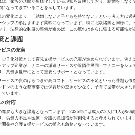
れは、家族の形態が多様化している現状を反映しており、結婚をしなく
的になってきていることを示しています。
観の変化により、「結婚しないと子どもを持てない」という考え方は過
ーシップの形はますます柔軟になっています。特に北欧諸国と同様に、
おり、法律的な制度の整備が進めば、この流れはさらに強まる可能性が
策と課題
ービスの充実
少子化対策として育児支援サービスの充実が進められています。例えば、Ko
トアップ企業が、ナニーの派遣サービスや近隣住民同士でナニーをシェ
り、共働き世帯にとって重要なサポートとなっています。
サービスの質のばらつきや高コスト、サービスの不足といった課題も依
ンドンのような都市部では保育所の空きが少なく、子育て世帯が大きな
えています。
への対応
進展も大きな課題となっています。2035年には成人の2人に1人が50
り、労働力不足や医療・介護の負担増が深刻化すると考えられています
術開発や介護支援サービスの拡充も急務となっています。