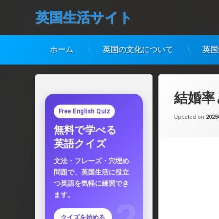
英国生活サイト
ホーム
英国の文化について
英国
コ
ン
テ
結婚率
ン
ツ
Free English Quiz
Updated on
202
へ
無料で学べる
ス
キ
英語クイズ
ッ
プ
文法・フレーズ・穴埋め
問題で、英国生活に役立
つ英語を気軽に練習でき
ます。
クイズを始める