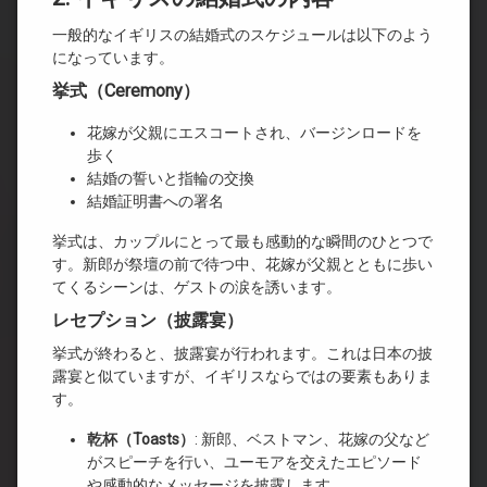
一般的なイギリスの結婚式のスケジュールは以下のよう
になっています。
挙式（Ceremony）
花嫁が父親にエスコートされ、バージンロードを
歩く
結婚の誓いと指輪の交換
結婚証明書への署名
挙式は、カップルにとって最も感動的な瞬間のひとつで
す。新郎が祭壇の前で待つ中、花嫁が父親とともに歩い
てくるシーンは、ゲストの涙を誘います。
レセプション（披露宴）
挙式が終わると、披露宴が行われます。これは日本の披
露宴と似ていますが、イギリスならではの要素もありま
す。
乾杯（Toasts
）
: 新郎、ベストマン、花嫁の父など
がスピーチを行い、ユーモアを交えたエピソード
や感動的なメッセージを披露します。