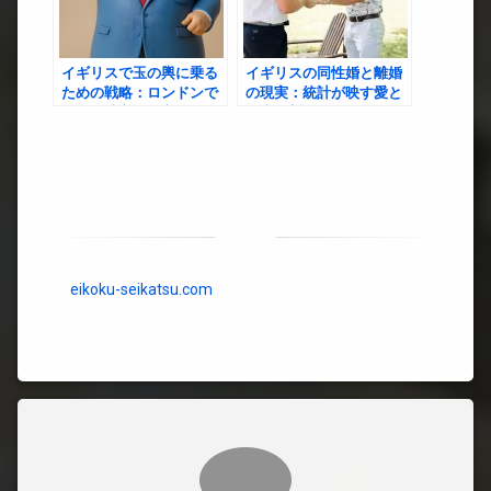
イギリスで玉の輿に乗る
イギリスの同性婚と離婚
ための戦略：ロンドンで
の現実：統計が映す愛と
はなく地方で目立て！
自由の哲学
eikoku-seikatsu.com
コメント