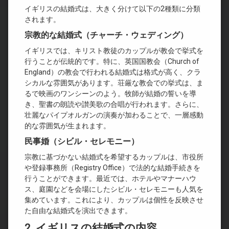
イギリスの結婚式は、大きく分けて以下の2種類に分類
されます。
宗教的な結婚式（チャーチ・ウェディング）
イギリスでは、キリスト教徒のカップルが教会で挙式を
行うことが伝統的です。特に、英国国教会（Church of
England）の教会で行われる結婚式は格式が高く、クラ
シカルな雰囲気があります。荘厳な教会での挙式は、ま
るで映画のワンシーンのよう。牧師が結婚の誓いを導
き、聖書の朗読や讃美歌の合唱が行われます。さらに、
壮麗なパイプオルガンの演奏が加わることで、一層感動
的な雰囲気が生まれます。
民事婚（シビル・セレモニー）
宗教に基づかない結婚式を希望するカップルは、市役所
や登録事務所（Registry Office）で法的な結婚手続きを
行うことができます。最近では、ホテルやマナーハウ
ス、庭園などを会場にしたシビル・セレモニーも人気を
集めています。これにより、カップルは個性を反映させ
た自由な結婚式を演出できます。
2. イギリスの結婚式の内容