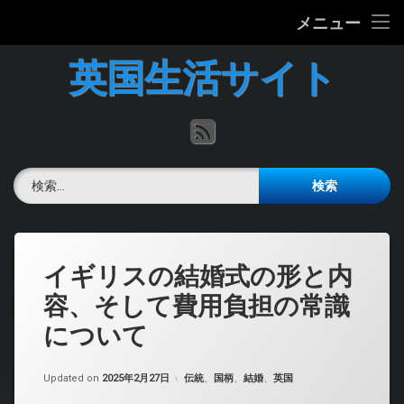
ホーム
メニュー
コ
英国の文化について
英国生活サイト
ン
テ
英国最新ニュース
ン
RSS
ツ
へ
英語力チェック
ス
検索:
キ
掲示板
ッ
プ
イギリスの結婚式の形と内
容、そして費用負担の常識
について
カテゴリー:
Updated on
2025年2月27日
伝統
、
国柄
、
結婚
、
英国