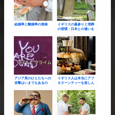
結婚率と離婚率の推移
イギリスの墓参りと埋葬
の習慣：日本との違いを
詳しく解説
アジア系のひとたちへの
イギリス人は本当にアフ
攻撃はいまでもあるの
タヌーンティーを楽しん
か？
でいる？観光客に人気の
店も紹介！