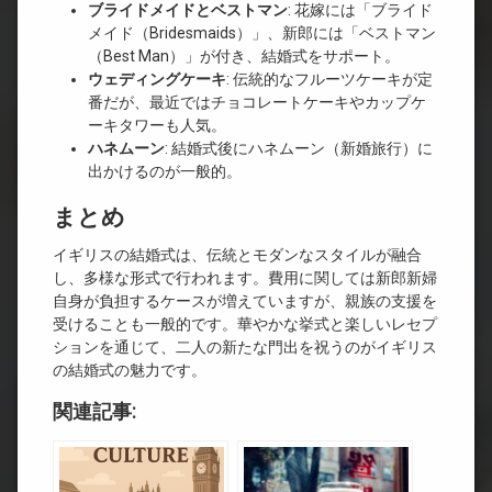
ブライドメイドとベストマン
: 花嫁には「ブライド
メイド（Bridesmaids）」、新郎には「ベストマン
（Best Man）」が付き、結婚式をサポート。
ウェディングケーキ
: 伝統的なフルーツケーキが定
番だが、最近ではチョコレートケーキやカップケ
ーキタワーも人気。
ハネムーン
: 結婚式後にハネムーン（新婚旅行）に
出かけるのが一般的。
まとめ
イギリスの結婚式は、伝統とモダンなスタイルが融合
し、多様な形式で行われます。費用に関しては新郎新婦
自身が負担するケースが増えていますが、親族の支援を
受けることも一般的です。華やかな挙式と楽しいレセプ
ションを通じて、二人の新たな門出を祝うのがイギリス
の結婚式の魅力です。
関連記事: