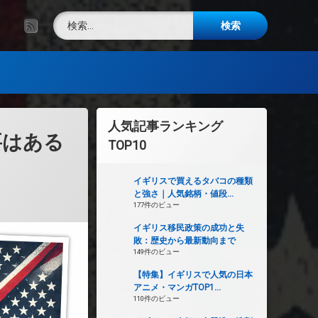
検索:
RSS
人気記事ランキング
要はある
TOP10
イギリスで買えるタバコの種類
と強さ｜人気銘柄・値段...
177件のビュー
イギリス移民政策の成功と失
敗：歴史から最新動向まで
149件のビュー
【特集】イギリスで人気の日本
アニメ・マンガTOP1...
110件のビュー