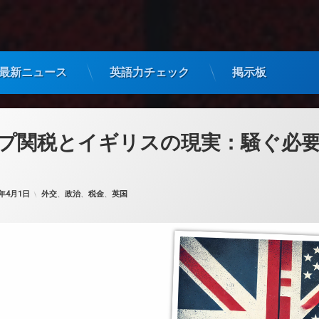
最新ニュース
英語力チェック
掲示板
プ関税とイギリスの現実：騒ぐ必
カテゴリー:
5年4月1日
外交
、
政治
、
税金
、
英国