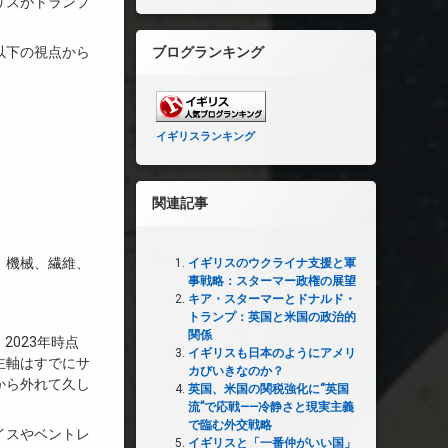
リスがトランプ
以下の視点から
ブログランキング
イギリスランキング
関連記事
、機械、繊維、
イギリスのウクライナ支援と軍
事戦略：スターマー政権の展望
キア・スターマーとドナルド・
トランプ：英国と米国の政治的
関係
023年時点
イギリスも日本のようにアメリ
主軸はすでにサ
カびいきなのか？
から外れて久し
英国、米国の関税強化に“英国
流”で応戦——冷静さと現実主義
で臨む外交戦略
イスやベントレ
イギリスと「一番仲がいい国」