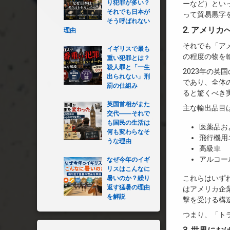
り犯罪が多い？
ーなど）とい
それでも日本が
って貿易黒字
そう呼ばれない
2. アメリ
理由
それでも「ア
イギリスで最も
の程度の物を
重い犯罪とは？
殺人罪と「一生
2023年の英
出られない」刑
であり、全体
罰の仕組み
ると驚くべき
英国首相がまた
主な輸出品目
交代――それで
も国民の生活は
医薬品お
何も変わらなそ
飛行機用
うな理由
高級車
アルコー
なぜ今年のイギ
リスはこんなに
これらはいず
暑いのか？繰り
返す猛暑の理由
はアメリカ企
を解説
撃を受ける構
つまり、「ト