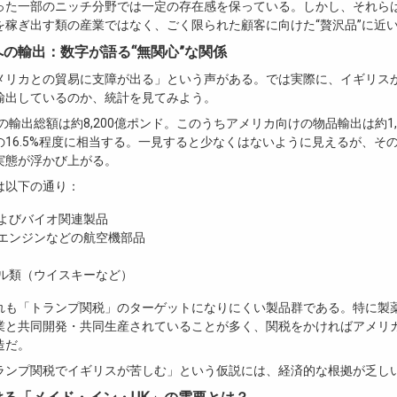
った一部のニッチ分野では一定の存在感を保っている。しかし、それら
を稼ぎ出す類の産業ではなく、ごく限られた顧客に向けた“贅沢品”に近
カへの輸出：数字が語る“無関心”な関係
メリカとの貿易に支障が出る」という声がある。では実際に、イギリス
輸出しているのか、統計を見てみよう。
国の輸出総額は約8,200億ポンド。このうちアメリカ向けの物品輸出は約1,
の16.5%程度に相当する。一見すると少なくはないように見えるが、そ
実態が浮かび上がる。
は以下の通り：
よびバイオ関連製品
エンジンなどの航空機部品
ル類（ウイスキーなど）
れも「トランプ関税」のターゲットになりにくい製品群である。特に製
業と共同開発・共同生産されていることが多く、関税をかければアメリ
造だ。
ランプ関税でイギリスが苦しむ」という仮説には、経済的な根拠が乏し