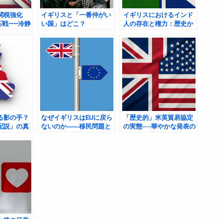
関税強化
イギリスと「一番仲がい
イギリスにおけるインド
応戦——冷静
い国」はどこ？
人の存在と権力：歴史か
で臨む外交
ら現代まで
る影の手？
なぜイギリスはEUに戻ら
「歴史的」米英貿易協定
配説」の真
ないのか――移民問題と
の実態──華やかな発表の
国家としての選択
裏に潜む英国の課題と展
望