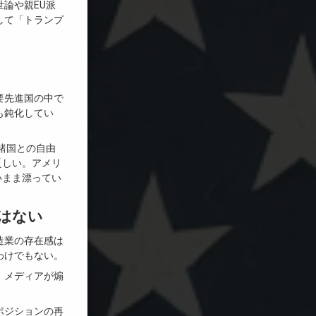
論や親EU派
して「トランプ
要先進国の中で
も鈍化してい
諸国との自由
乏しい。アメリ
いまま漂ってい
はない
造業の存在感は
わけでもない。
、メディアが煽
ポジションの再