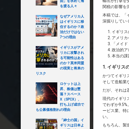
輸出が打撃を
由」を求めて海
を渡る人々
関税の影響を
本稿では、「
なぜアメリカ人
深掘りしてい
はイギリスに移
住するのか？政
イギリス
治だけではない
7つの理由
アメリカ
「メイド
イギリスがアメ
政治的ア
リカに攻撃され
本当の課
る可能性はある
のか？英米同盟
1. イギリ
の現実と将来の
リスク
かつてイギリ
そして造船業
ロケットは上
昇、株価は墜
だが、それは
落？スペース
現代のイギリ
X（SPCX）、
でわずか9.5
打ち上げ成功で
も公募価格割れの理由
ービス業、特
い。
「紳士の国」イ
もちろん、製
ギリスは日本よ