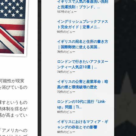
イギリスで人気の食器洗い洗剤
と洗濯洗剤：ブランド、...
107件のビュー
イングリッシュブレックファス
ト完全ガイド｜定番メニ...
90件のビュー
イギリスの宛名と住所の書き方
｜国際郵便に使える英国...
78件のビュー
ロンドンで行きたいアフタヌー
ンティー人気店10選｜...
74件のビュー
可能性が現実
イギリスの公害と産業革命：暗
を浴びているの
黒の煙と環境破壊の歴史
72件のビュー
ロンドンの10代に流行「Link-
課すというもの
up」問題｜Ti...
易体制を揺るが
69件のビュー
感が高まってい
イギリスにおけるマフィア・ギ
ャングの存在とその影響
「アメリカへの
68件のビュー