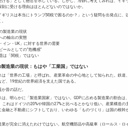
受ける」として懸念を示している。しかし、冷静に考えてみれば、イギ
深刻に受ける理由はほとんどないのではないか。
イギリスは本当にトランプ関税で困るのか？」という疑問を出発点に、
く。
の製造業の現状
への輸出の実態
・イン・UK」に対する世界の需要
ピールとしての“危機感”
題は「関税」ではない
スの製造業の現状：もはや「工業国」ではない
スは「世界の工場」と呼ばれ、産業革命の中心地として知られた。鉄道
など、19世紀の世界経済を支えた国である。
遥か昔の話だ。
スは、明らかに「製造業国家」ではない。GDPに占める製造業の割合は、2
%。これはドイツの20%や韓国の27%と比べるとかなり低い。産業構造の
に金融と不動産にシフトしており、いわゆる「ものづくり」は国の根幹
造業が完全に消えたわけではない。航空機部品や高級車（ロールス・ロ