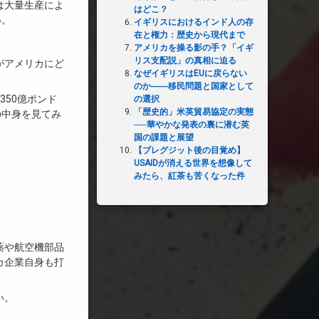
は大量生産によ
はどこ？
い。
イギリスにおけるインド人の存
在と権力：歴史から現代まで
アメリカを操る影の手？「イギ
リス支配説」の真相に迫る
がアメリカにど
なぜイギリスはEUに戻らない
のか――移民問題と国家として
350億ポンド
の選択
「歴史的」米英貿易協定の実態
の中身を見てみ
──華やかな発表の裏に潜む英
国の課題と展望
【ブレグジット後の目覚め】
USAIDが消える世界を想像して
みたら、紅茶も苦くなった件
薬や航空機部品
カ企業自身も打
い。