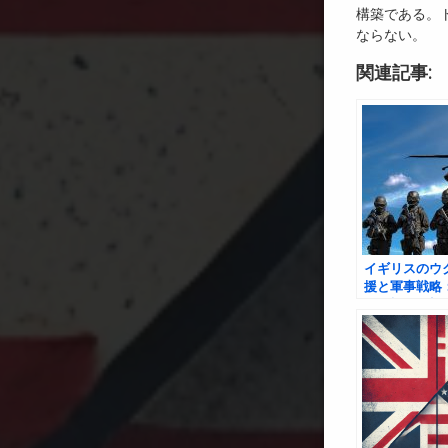
構築である。
ならない。
関連記事:
イギリスのウ
援と軍事戦略
ー政権の展望