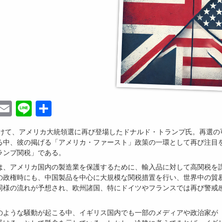
ebook
witter
Email
Line
共
有
にかけて、アメリカ大統領選に再び登場したドナルド・トランプ氏。再選の
る中、彼の掲げる「アメリカ・ファースト」政策の一環として再び注目
ランプ関税」である。
は、アメリカ国内の製造業を保護するために、輸入品に対して高関税を
の政権時にも、中国製品を中心に大規模な関税措置を行い、世界中の貿
同様の流れが予想され、欧州諸国、特にドイツやフランスでは再び警戒
のような騒動が起こる中、イギリス国内でも一部のメディアや政治家が