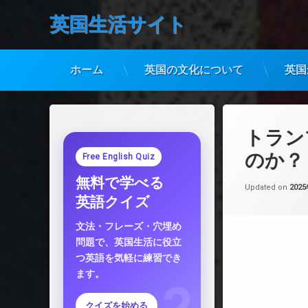
英国生活サイト
ホーム
英国の文化について
英国
コ
ン
テ
トラン
ン
ツ
のか？
Free English Quiz
へ
無料で学べる
ス
Updated on
202
キ
英語クイズ
ッ
プ
文法・フレーズ・穴埋め
問題で、英国生活に役立
つ英語を気軽に練習でき
ます。
クイズを始める