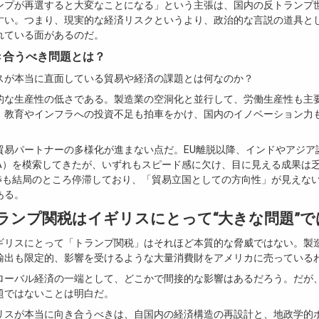
ンプが再選すると大変なことになる」という主張は、国内の反トランプ世
すい。つまり、現実的な経済リスクというより、政治的な言説の道具と
れている面があるのだ。
向き合うべき問題とは？
スが本当に直面している貿易や経済の課題とは何なのか？
的な生産性の低さである。製造業の空洞化と並行して、労働生産性も主
。教育やインフラへの投資不足も拍車をかけ、国内のイノベーション力
貿易パートナーの多様化が進まない点だ。EU離脱以降、インドやアジア
TA）を模索してきたが、いずれもスピード感に欠け、目に見える成果は
交渉も結局のところ停滞しており、「貿易立国としての方向性」が見えな
ある。
ランプ関税はイギリスにとって“大きな問題”で
ギリスにとって「トランプ関税」はそれほど本質的な脅威ではない。製
輸出も限定的、影響を受けるような大量消費財をアメリカに売っている
ローバル経済の一端として、どこかで間接的な影響はあるだろう。だが
題ではないことは明白だ。
リスが本当に向き合うべきは、自国内の経済構造の再設計と、地政学的