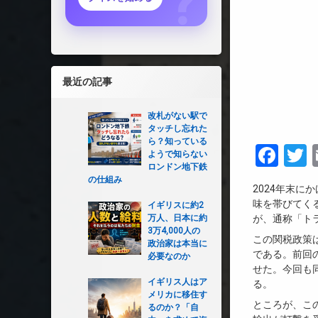
最近の記事
改札がない駅で
タッチし忘れた
ら？知っている
Fac
T
ようで知らない
ロンドン地下鉄
の仕組み
2024年末
味を帯びてく
イギリスに約2
万人、日本に約
が、通称「ト
3万4,000人の
この関税政策
政治家は本当に
である。前回
必要なのか
せた。今回も
イギリス人はア
る。
メリカに移住す
ところが、こ
るのか？「自