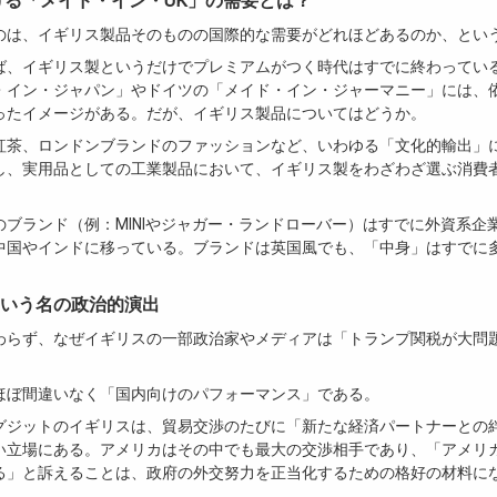
おける「メイド・イン・UK」の需要とは？
のは、イギリス製品そのものの国際的な需要がどれほどあるのか、とい
ば、イギリス製というだけでプレミアムがつく時代はすでに終わってい
・イン・ジャパン」やドイツの「メイド・イン・ジャーマニー」には、
ったイメージがある。だが、イギリス製品についてはどうか。
紅茶、ロンドンブランドのファッションなど、いわゆる「文化的輸出」
し、実用品としての工業製品において、イギリス製をわざわざ選ぶ消費
のブランド（例：MINIやジャガー・ランドローバー）はすでに外資系企
中国やインドに移っている。ブランドは英国風でも、「中身」はすでに
”という名の政治的演出
わらず、なぜイギリスの一部政治家やメディアは「トランプ関税が大問
ほぼ間違いなく「国内向けのパフォーマンス」である。
グジットのイギリスは、貿易交渉のたびに「新たな経済パートナーとの
い立場にある。アメリカはその中でも最大の交渉相手であり、「アメリ
る」と訴えることは、政府の外交努力を正当化するための格好の材料に