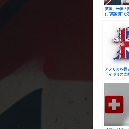
英国、米国の
に“英国流”で
さと現実主義
戦略
アメリカを操
「イギリス支
相に迫る