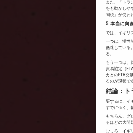
また、「トラ
をも動かしや
関税」が使わ
5. 本当に
では、イギリ
一つは、慢性
低迷している
る。
もう一つは、
貿易協定（F
カとのFTA
るのが現状で
結論：ト
要するに、イ
すでに低く、
もちろん、グ
るほどの大問
むしろ、イギ