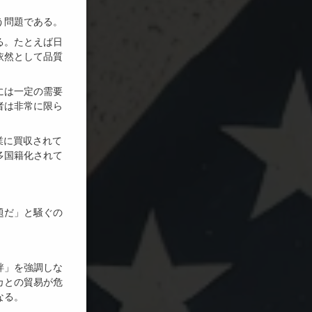
う問題である。
る。たとえば日
依然として品質
には一定の需要
者は非常に限ら
業に買収されて
多国籍化されて
題だ」と騒ぐの
絆」を強調しな
カとの貿易が危
なる。