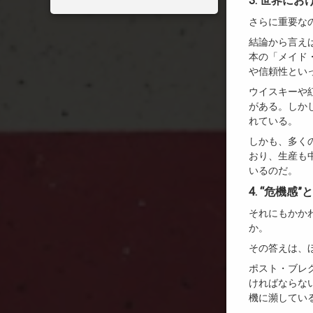
3. 世界に
さらに重要な
結論から言え
本の「メイド
や信頼性とい
ウイスキーや
がある。しか
れている。
しかも、多く
おり、生産も
いるのだ。
4. “危機感
それにもかか
か。
その答えは、
ポスト・ブレ
ければならな
機に瀕してい