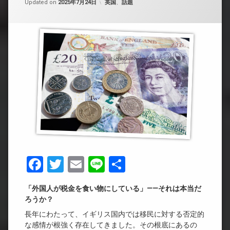
カテゴリー:
Updated on
2025年7月24日
英国
、
話題
Facebook
Twitter
Email
Line
共
有
「外国人が税金を食い物にしている」——それは本当だ
ろうか？
長年にわたって、イギリス国内では移民に対する否定的
な感情が根強く存在してきました。その根底にあるの