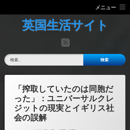
ホーム
メニュー
コ
英国の文化について
英国生活サイト
ン
テ
英国最新ニュース
ン
RSS
ツ
へ
英語力チェック
ス
検索:
キ
掲示板
ッ
プ
「搾取していたのは同胞だ
った」：ユニバーサルクレ
ジットの現実とイギリス社
会の誤解