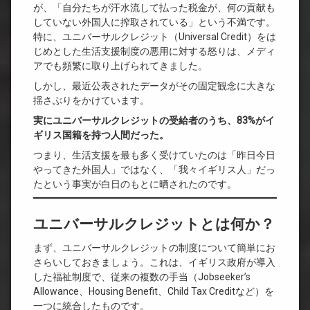
が、「自分たちが汗水流して払った税金が、何の貢献も
していない外国人に搾取されている」という不満です。
特に、ユニバーサルクレジット（Universal Credit）をは
じめとした生活支援制度の悪用に対する怒りは、メディ
アでも頻繁に取り上げられてきました。
しかし、最近公表されたデータがその固定観念に大きな
揺さぶりをかけています。
実にユニバーサルクレジットの受給者のうち、83%がイ
ギリス国籍を持つ人間だった。
つまり、生活支援を最も多く受けていたのは「昨日今日
やってきた外国人」ではなく、「我々イギリス人」だっ
たという事実が白日のもとに晒されたのです。
ユニバーサルクレジットとは何か？
まず、ユニバーサルクレジットの制度について簡単にお
さらいしておきましょう。これは、イギリス政府が導入
した福祉制度で、従来の複数の手当（Jobseeker’s
Allowance、Housing Benefit、Child Tax Creditなど）を
一つに統合したものです。