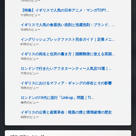
151件のビュー
【特集】イギリスで人気の日本アニメ・マンガTOP1...
112件のビュー
イギリスで人気の食器洗い洗剤と洗濯洗剤：ブランド、...
103件のビュー
イングリッシュブレックファスト完全ガイド｜定番メニ...
87件のビュー
イギリスの宛名と住所の書き方｜国際郵便に使える英国...
79件のビュー
ロンドンで行きたいアフタヌーンティー人気店10選｜...
71件のビュー
イギリスにおけるマフィア・ギャングの存在とその影響
70件のビュー
ロンドンの10代に流行「Link-up」問題｜Ti...
68件のビュー
イギリスの公害と産業革命：暗黒の煙と環境破壊の歴史
65件のビュー