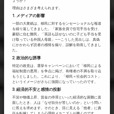
ょうか？
理由はさまざま考えられます。
1. メディアの影響
一部の大衆紙は、移民に対するセンセーショナルな報道
を繰り返してきました。「家族全員で住宅手当を受け、
豪邸に住む難民」「英語も話せないのに子ども手当を受
け取っている外国人母親」——こうした見出しは、真偽
にかかわらず読者の感情を煽り、誤解を助長してきまし
た。
2. 政治的な誘導
特定の政党は、選挙キャンペーンにおいて「移民による
福祉制度の悪用」を争点に掲げ、有権者の不満を取り込
もうとしました。これにより、「移民＝社会的コスト」
というイメージがさらに強固になっていったのです。
3. 経済的不安と感情の投影
不況や物価上昇、賃金の停滞といった経済的な困難に直
面したとき、人は「なぜ自分が苦しいのか」という問い
に答えを求めます。そのとき、目に見える「他者」に責
任を転嫁してしまう心理的メカニズムが働くのです。