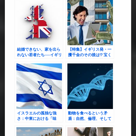
る
結婚できない、家を出ら
【特集】イギリス発・一
れない若者たち──イギリ
攫千金のその後は!? 宝く
ス社会が直面する静かな
じ当選者の人生転落劇場
危機
イスラエルの孤独な強
動物を食べるという矛
さ：中東における「味
盾：自然、倫理、そして
方」としての存在感
クローン技術への問い