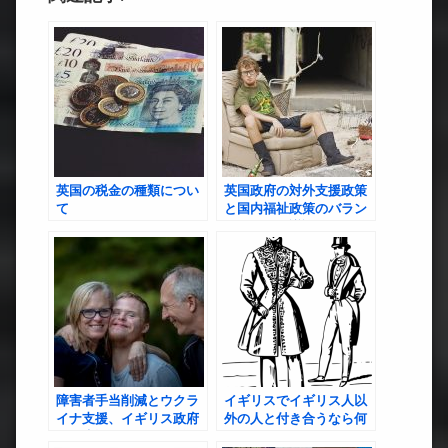
英国の税金の種類につい
英国政府の対外支援政策
て
と国内福祉政策のバラン
スに関する議論
障害者手当削減とウクラ
イギリスでイギリス人以
イナ支援、イギリス政府
外の人と付き合うなら何
の優先順位に国民が揺れ
人がおすすめか？