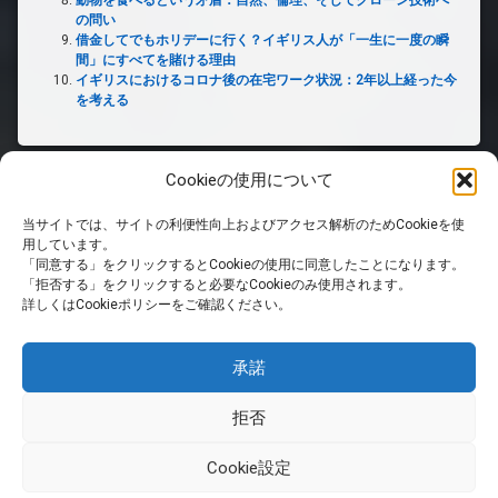
動物を食べるという矛盾：自然、倫理、そしてクローン技術へ
の問い
借金してでもホリデーに行く？イギリス人が「一生に一度の瞬
間」にすべてを賭ける理由
イギリスにおけるコロナ後の在宅ワーク状況：2年以上経った今
を考える
Cookieの使用について
当サイトでは、サイトの利便性向上およびアクセス解析のためCookieを使
ホーム
用しています。
「同意する」をクリックするとCookieの使用に同意したことになります。
「拒否する」をクリックすると必要なCookieのみ使用されます。
PRIVACY POLICY
詳しくはCookieポリシーをご確認ください。
免責事項
承諾
拒否
RSS
Cookie設定
© 英国生活サイト. All rights reserved.