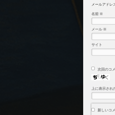
メールアドレ
名前
※
メール
※
サイト
次回のコ
上に表示され
新しいコ