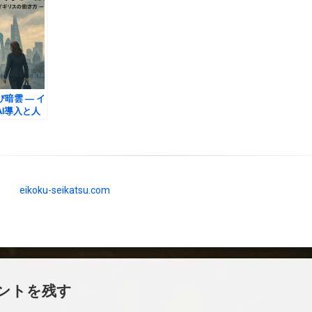
暗雲 ― イ
I導入と人
eikoku-seikatsu.com
ントを残す