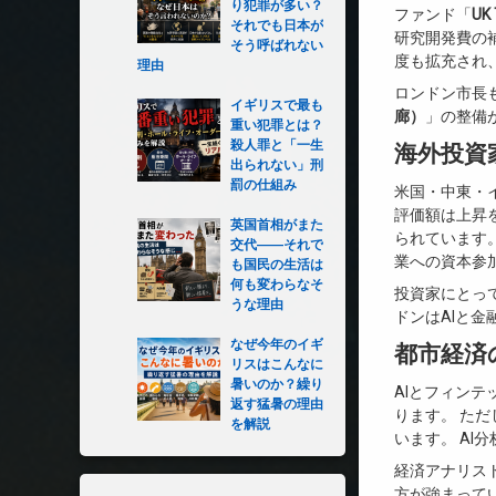
り犯罪が多い？
ファンド「
UK 
それでも日本が
研究開発費の
そう呼ばれない
度も拡充され
理由
ロンドン市長
イギリスで最も
廊）
」の整備
重い犯罪とは？
殺人罪と「一生
海外投資
出られない」刑
罰の仕組み
米国・中東・
評価額は上昇
英国首相がまた
られています
交代――それで
業への資本参
も国民の生活は
何も変わらなそ
投資家にとっ
うな理由
ドンはAIと
なぜ今年のイギ
都市経済
リスはこんなに
暑いのか？繰り
AIとフィン
返す猛暑の理由
ります。 た
を解説
います。 A
経済アナリス
方が強まって