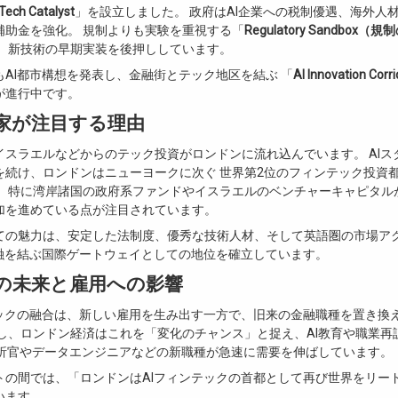
Tech Catalyst
」を設立しました。 政府はAI企業への税制優遇、海外人
補助金を強化。 規制よりも実験を重視する「
Regulatory Sandbox（
、 新技術の早期実装を後押ししています。
もAI都市構想を発表し、金融街とテック地区を結ぶ 「
AI Innovation Co
が進行中です。
家が注目する理由
イスラエルなどからのテック投資がロンドンに流れ込んでいます。 AIス
を続け、ロンドンはニューヨークに次ぐ 世界第2位のフィンテック投資
。 特に湾岸諸国の政府系ファンドやイスラエルのベンチャーキャピタルが
加を進めている点が注目されています。
ての魅力は、安定した法制度、優秀な技術人材、そして英語圏の市場アク
金融を結ぶ国際ゲートウェイとしての地位を確立しています。
の未来と雇用への影響
テックの融合は、新しい雇用を生み出す一方で、旧来の金融職種を置き換
だし、ロンドン経済はこれを「変化のチャンス」と捉え、AI教育や職業再
I分析官やデータエンジニアなどの新職種が急速に需要を伸ばしています。
トの間では、「ロンドンはAIフィンテックの首都として再び世界をリー
います。