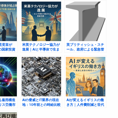
都市構想
党党首が
米英テクノロジー協力が
英ブリティッシュ・スチ
の国家投資
進展｜AIと半導体で生ま
ール、政府による緊急管
経済にも波
れる新たな産業連携
理下に：深刻な経営難と
・ケンブリ
国内産業の危機
ック連携
る雇用構造
AIの脅威とIT業界の現在
AIが変えるイギリスの働
リス労働市
地：10年前との時給比較
き方｜人件費削減と世代
む
から見える未来
間の反発を超えた新しい
未来