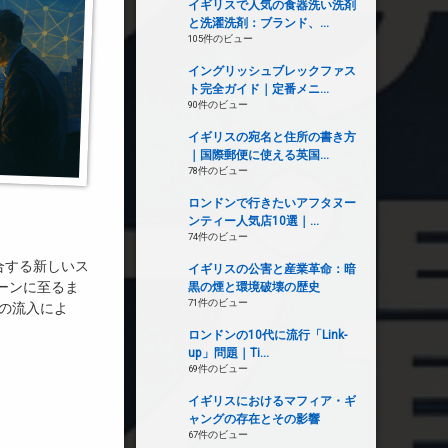
イギリスで人気の食器洗い洗剤
と洗濯洗剤：ブランド、...
105件のビュー
イングリッシュブレックファス
ト完全ガイド｜定番メニ...
90件のビュー
イギリスの宛名と住所の書き方
｜国際郵便に使える英国...
78件のビュー
ロンドンで行きたいアフタヌー
ンティー人気店10選｜...
74件のビュー
合する新しいス
イギリスの公害と産業革命：暗
ーンに至るま
黒の煙と環境破壊の歴史
71件のビュー
資の流入によ
ロンドンの10代に流行「Link-
up」問題｜Ti...
69件のビュー
イギリスにおけるマフィア・ギ
ャングの存在とその影響
67件のビュー