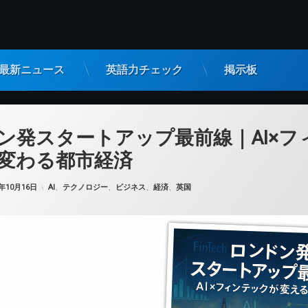
最新ニュース
英語力チェック
掲示板
ン発スタートアップ最前線｜AI×フ
変わる都市経済
カテゴリー:
5年10月16日
AI
、
テクノロジー
、
ビジネス
、
経済
、
英国