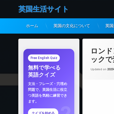
英国生活サイト
ホーム
英国の文化について
英国
コ
ン
テ
ロンド
ン
ツ
ックで
Free English Quiz
へ
無料で学べる
ス
Updated on
202
キ
英語クイズ
ッ
プ
文法・フレーズ・穴埋め
問題で、英国生活に役立
つ英語を気軽に練習でき
ます。
クイズを始める