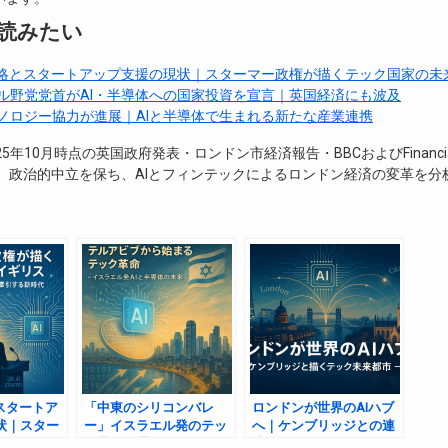
読みたい
戦略とスタートアップ支援の現状｜スターマー政権が描くテック国家の未
ル野党党首がAI・半導体への国家投資を宣言｜英国経済にも波及
ノロジー協力が進展｜AIと半導体で生まれる新たな産業連携
5年10月時点の英国政府発表・ロンドン市経済報告・BBCおよびFinancial
。 政治的中立を保ち、AIとフィンテックによるロンドン経済の変革を分
スタートア
「中東のシリコンバレ
ロンドンが世界のAIハブ
状｜スター
ー」イスラエル発のテッ
へ｜ケンブリッジとの連
くテック国
ク革命と世界投資の動き
携で進むイノベーション