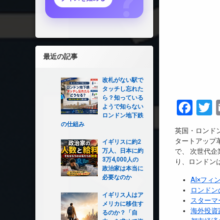
最近の記事
改札がない駅で
タッチし忘れた
ら？知っている
Fac
T
ようで知らない
ロンドン地下鉄
の仕組み
英国・ロンド
タートアップ
イギリスに約2
万人、日本に約
で、 次世代
3万4,000人の
り、ロンドン
政治家は本当に
必要なのか
AI×フ
ロンドン
イギリス人はア
スターマ
メリカに移住す
海外投資
るのか？「自