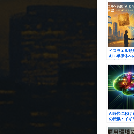
家の未来
イスラエル野
AI・半導体へ
を宣言｜英国
及、ロンドン
ッジで進むテ
AI時代におけ
の転換：イギ
場の未来を読