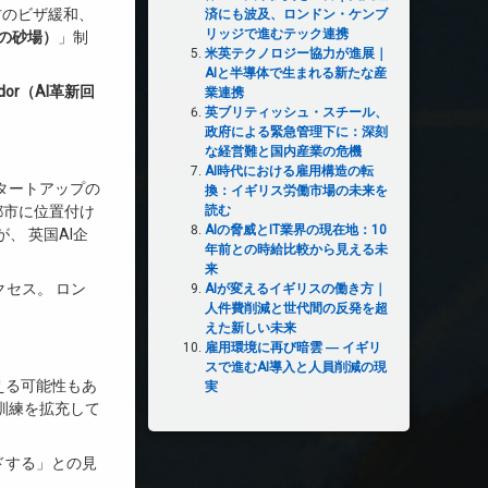
材のビザ緩和、
済にも波及、ロンドン・ケンブ
リッジで進むテック連携
規制の砂場）
」制
米英テクノロジー協力が進展｜
AIと半導体で生まれる新たな産
rridor（AI革新回
業連携
英ブリティッシュ・スチール、
政府による緊急管理下に：深刻
な経営難と国内産業の危機
AI時代における雇用構造の転
タートアップの
換：イギリス労働市場の未来を
読む
都市に位置付け
AIの脅威とIT業界の現在地：10
、 英国AI企
年前との時給比較から見える未
来
セス。 ロン
AIが変えるイギリスの働き方｜
人件費削減と世代間の反発を超
えた新しい未来
雇用環境に再び暗雲 ― イギリ
スで進むAI導入と人員削減の現
える可能性もあ
実
訓練を拡充して
ドする」との見