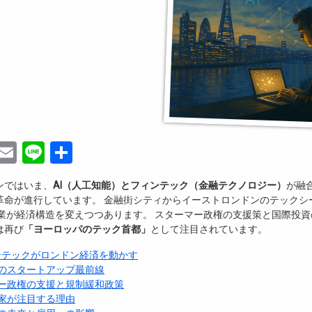
ebook
witter
Email
Line
共
有
ンではいま、
AI（人工知能）とフィンテック（金融テクノロジー）
が融
革命が進行しています。 金融街シティからイーストロンドンのテックシ
企業が経済構造を変えつつあります。 スターマー政権の支援策と国際投
は再び
「ヨーロッパのテック首都」
として注目されています。
ィンテックがロンドン経済を動かす
のスタートアップ最前線
ー政権の支援と規制緩和政策
家が注目する理由