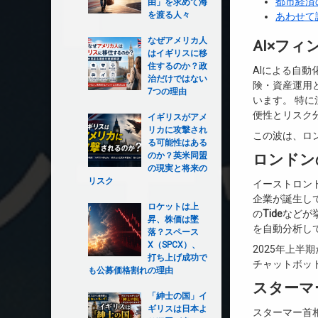
都市経済
由」を求めて海
を渡る人々
あわせて
なぜアメリカ人
AI×フ
はイギリスに移
住するのか？政
AIによる自
治だけではない
険・資産運用
7つの理由
います。 特
便性とリスク
イギリスがアメ
リカに攻撃され
この波は、ロ
る可能性はある
のか？英米同盟
ロンドン
の現実と将来の
リスク
イーストロンド
企業が誕生して
ロケットは上
の
Tide
などが
昇、株価は墜
を自動分析し
落？スペース
X（SPCX）、
2025年上半
打ち上げ成功で
チャットボッ
も公募価格割れの理由
スターマ
「紳士の国」イ
ギリスは日本よ
スターマー首