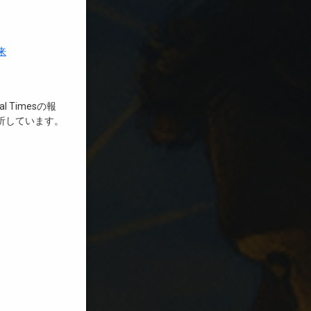
来
 Timesの報
析しています。