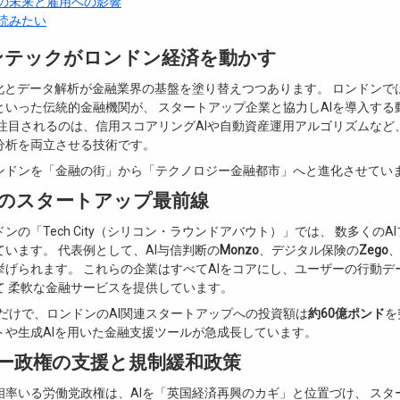
の未来と雇用への影響
読みたい
ィンテックがロンドン経済を動かす
動化とデータ解析が金融業界の基盤を塗り替えつつあります。 ロンドンで
といった伝統的金融機関が、 スタートアップ企業と協力しAIを導入する
に注目されるのは、信用スコアリングAIや自動資産運用アルゴリズムなど
分析を両立させる技術です。
ンドンを「金融の街」から「テクノロジー金融都市」へと進化させてい
のスタートアップ最前線
ンの「Tech City（シリコン・ラウンドアバウト）」では、 数多くのA
います。 代表例として、AI与信判断の
Monzo
、デジタル保険の
Zego
、
挙げられます。 これらの企業はすべてAIをコアにし、ユーザーの行動デ
て 柔軟な金融サービスを提供しています。
期だけで、ロンドンのAI関連スタートアップへの投資額は
約60億ポンド
を
トや生成AIを用いた金融支援ツールが急成長しています。
ー政権の支援と規制緩和政策
相率いる労働党政権は、AIを「英国経済再興のカギ」と位置づけ、 スタ