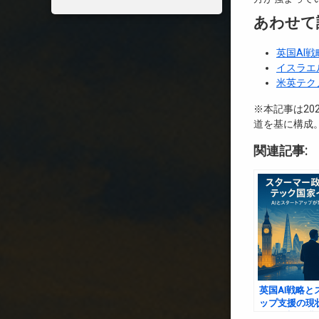
あわせて
英国AI
イスラエ
米英テク
※本記事は202
道を基に構成
関連記事:
英国AI戦略と
ップ支援の現
マー政権が描