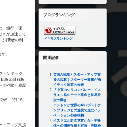
ブログランキング
は、銀行・保
動きが加速して
イギリスランキング
、 消費者の利
ます。
関連記事
Iフィンテック
英国AI戦略とスタートアップ支
 ESG金融解析
援の現状｜スターマー政権が描
くテック国家の未来
ータや取引履歴
「中東のシリコンバレー」イス
ラエル発のテック革命と世界投
突破。 特にAI
資の動き
ロンドンが世界のAIハブへ｜ケ
ンブリッジとの連携で進むイノ
ベーション都市構想
イスラエル野党党首がAI・半導
ートアップ支援
体への国家投資を宣言｜英国経