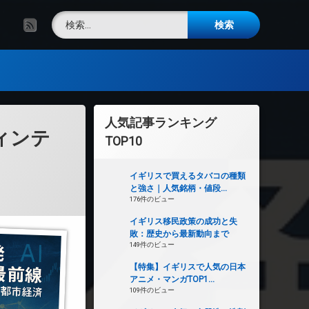
検索:
RSS
人気記事ランキング
ィンテ
TOP10
イギリスで買えるタバコの種類
と強さ｜人気銘柄・値段...
176件のビュー
イギリス移民政策の成功と失
敗：歴史から最新動向まで
149件のビュー
【特集】イギリスで人気の日本
アニメ・マンガTOP1...
109件のビュー